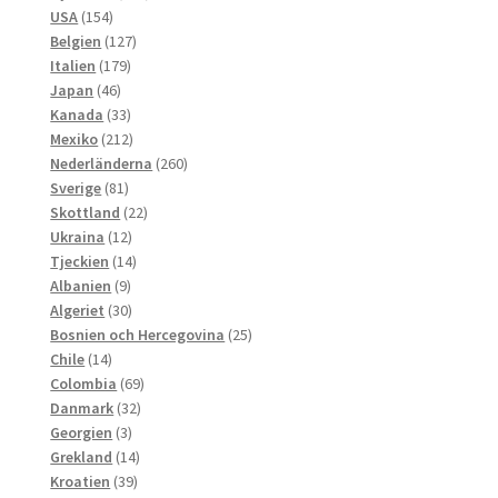
154
produkter
USA
154
produkter
127
Belgien
127
179
produkter
Italien
179
46
produkter
Japan
46
produkter
33
Kanada
33
produkter
212
Mexiko
212
produkter
260
Nederländerna
260
81
produkter
Sverige
81
produkter
22
Skottland
22
12
produkter
Ukraina
12
produkter
14
Tjeckien
14
9
produkter
Albanien
9
produkter
30
Algeriet
30
produkter
25
Bosnien och Hercegovina
25
14
produkter
Chile
14
produkter
69
Colombia
69
32
produkter
Danmark
32
3
produkter
Georgien
3
produkter
14
Grekland
14
39
produkter
Kroatien
39