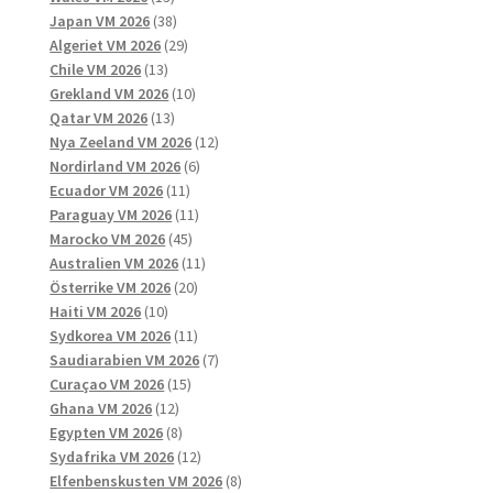
produkter
38
Japan VM 2026
38
produkter
29
Algeriet VM 2026
29
13
produkter
Chile VM 2026
13
produkter
10
Grekland VM 2026
10
13
produkter
Qatar VM 2026
13
produkter
12
Nya Zeeland VM 2026
12
6
produkter
Nordirland VM 2026
6
11
produkter
Ecuador VM 2026
11
produkter
11
Paraguay VM 2026
11
45
produkter
Marocko VM 2026
45
produkter
11
Australien VM 2026
11
20
produkter
Österrike VM 2026
20
10
produkter
Haiti VM 2026
10
produkter
11
Sydkorea VM 2026
11
produkter
7
Saudiarabien VM 2026
7
15
produkter
Curaçao VM 2026
15
12
produkter
Ghana VM 2026
12
produkter
8
Egypten VM 2026
8
produkter
12
Sydafrika VM 2026
12
produkter
8
Elfenbenskusten VM 2026
8