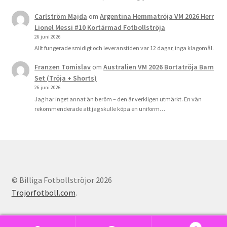
Carlström Majda
om
Argentina Hemmatröja VM 2026 Herr
Lionel Messi #10 Kortärmad Fotbollströja
26 juni 2026
Allt fungerade smidigt och leveranstiden var 12 dagar, inga klagomål.
Franzen Tomislav
om
Australien VM 2026 Bortatröja Barn
Set (Tröja + Shorts)
26 juni 2026
Jag har inget annat än beröm – den är verkligen utmärkt. En vän
rekommenderade att jag skulle köpa en uniform…
© Billiga Fotbollströjor 2026
Trojorfotboll.com
.