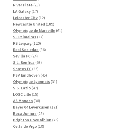
23
produkter
River Plate
23
17
produkter
LA Galaxy
17
produkter
12
Leicester City
12
produkter
189
Newcastle United
189
produkter
61
Olympique de Marseille
61
37
produkter
SE Palmeiras
37
120
produkter
RB Leipzig
120
produkter
36
Real Sociedad
36
24
produkter
Sevilla FC
24
produkter
68
S.L. Benfica
68
35
produkter
Santos FC
35
produkter
45
PSV Eindhoven
45
produkter
31
Olympique Lyonnais
31
47
produkter
S.S. Lazio
47
produkter
15
LOSC Lille
15
produkter
36
AS Monaco
36
produkter
171
Bayer 04 Leverkusen
171
25
produkter
Boca Juniors
25
produkter
76
Brighton Hove Albion
76
10
produkter
Celta de Vigo
10