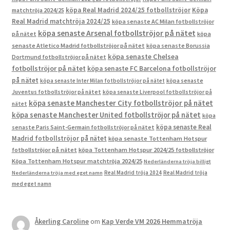
köpa Real Madrid 2024/25 fotbollströjor
Köpa
matchtröja 2024/25
Real Madrid matchtröja 2024/25
köpa senaste AC Milan fotbollströjor
köpa senaste Arsenal fotbollströjor på nätet
på nätet
köpa
senaste Atletico Madrid fotbollströjor på nätet
köpa senaste Borussia
köpa senaste Chelsea
Dortmund fotbollströjor på nätet
fotbollströjor på nätet
köpa senaste FC Barcelona fotbollströjor
på nätet
köpa senaste Inter Milan fotbollströjor på nätet
köpa senaste
Juventus fotbollströjor på nätet
köpa senaste Liverpool fotbollströjor på
köpa senaste Manchester City fotbollströjor på nätet
nätet
köpa senaste Manchester United fotbollströjor på nätet
köpa
köpa senaste Real
senaste Paris Saint-Germain fotbollströjor på nätet
Madrid fotbollströjor på nätet
köpa senaste Tottenham Hotspur
fotbollströjor på nätet
köpa Tottenham Hotspur 2024/25 fotbollströjor
Köpa Tottenham Hotspur matchtröja 2024/25
Nederländerna tröja billigt
Real Madrid tröja 2024
Real Madrid tröja
Nederländerna tröja med eget namn
med eget namn
Åkerling Caroline
om
Kap Verde VM 2026 Hemmatröja