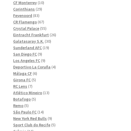
10
produkter
CF Monterrey
10
29
produkter
Corinthians
29
83
produkter
Feyenoord
83
produkter
67
CR Flamengo
67
produkter
55
Crystal Palace
55
produkter
26
Eintracht Frankfurt
26
30
produkter
Galatasaray S.K.
30
19
produkter
Sunderland AFC
19
9
produkter
San Diego FC
9
produkter
9
Los Angeles FC
9
produkter
4
Deportivo La Coruña
4
6
produkter
Málaga CF
6
5
produkter
Girona FC
5
7
produkter
RC Lens
7
produkter
13
Atlético Mineiro
13
5
produkter
Botafogo
5
5
produkter
Remo
5
produkter
14
São Paulo FC
14
produkter
9
New York Red Bulls
9
produkter
5
Sport Club do Recife
5