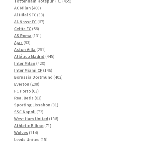
produkter
459
Tottenham Hotspur F.C.
459
408
produkter
AC Milan
408
produkter
33
Al Hilal SFC
33
produkter
67
Al-Nassr FC
67
66
produkter
Celtic FC
66
produkter
131
AS Roma
131
93
produkter
Ajax
93
produkter
291
Aston Villa
291
produkter
445
Atlético Madrid
445
420
produkter
Inter Milan
420
produkter
146
Inter Miami CF
146
produkter
402
Borussia Dortmund
402
208
produkter
Everton
208
63
produkter
FC Porto
63
produkter
63
Real Betis
63
produkter
31
Sporting Lissabon
31
72
produkter
SSC Napoli
72
produkter
136
West Ham United
136
71
produkter
Athletic Bilbao
71
114
produkter
Wolves
114
produkter
15
Leeds United
15