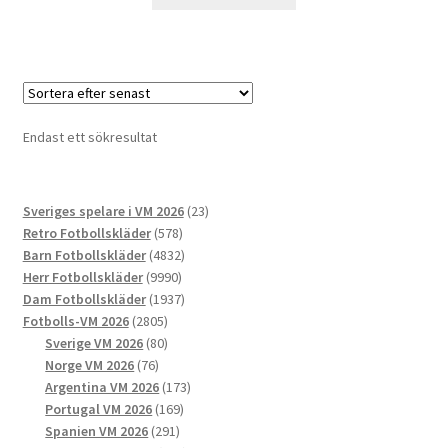
här
produkten
har
flera
varianter.
De
Endast ett sökresultat
olika
alternativen
kan
23
Sveriges spelare i VM 2026
23
väljas
578
produkter
Retro Fotbollskläder
578
på
produkter
4832
Barn Fotbollskläder
4832
produktsidan
9990
produkter
Herr Fotbollskläder
9990
produkter
1937
Dam Fotbollskläder
1937
2805
produkter
Fotbolls-VM 2026
2805
produkter
80
Sverige VM 2026
80
76
produkter
Norge VM 2026
76
produkter
173
Argentina VM 2026
173
169
produkter
Portugal VM 2026
169
291
produkter
Spanien VM 2026
291