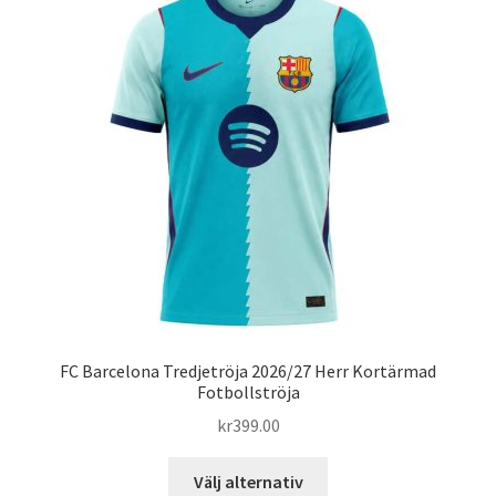
Varukorg
FC Barcelona Tredjetröja 2026/27 Herr Kortärmad
Fotbollströja
kr
399.00
Den
Välj alternativ