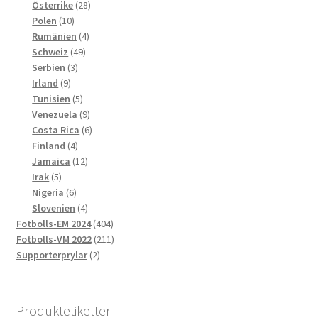
produkter
28
Österrike
28
10
produkter
Polen
10
produkter
4
Rumänien
4
49
produkter
Schweiz
49
3
produkter
Serbien
3
9
produkter
Irland
9
produkter
5
Tunisien
5
produkter
9
Venezuela
9
produkter
6
Costa Rica
6
4
produkter
Finland
4
produkter
12
Jamaica
12
5
produkter
Irak
5
produkter
6
Nigeria
6
produkter
4
Slovenien
4
produkter
404
Fotbolls-EM 2024
404
produkter
211
Fotbolls-VM 2022
211
2
produkter
Supporterprylar
2
produkter
Produktetiketter