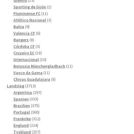
13
produkter
Grêmio
13
produkter
1
Sporting de Gijón
1
11
produkt
Fluminense FC
11
produkter
3
Atlético Nacional
3
9
produkter
Bahia
9
produkter
6
Valencia CF
6
8
produkter
Rangers
8
produkter
3
Córdoba CF
3
produkter
18
Cruzeiro EC
18
produkter
10
Internacional
10
produkter
11
Borussia Mönchengladbach
11
11
produkter
Vasco da Gama
11
produkter
8
Chivas Guadalajara
8
3713
produkter
Landslag
3713
produkter
297
Argentina
297
333
produkter
Spanien
333
produkter
375
Brasilien
375
produkter
360
Portugal
360
produkter
312
Frankrike
312
224
produkter
England
224
produkter
257
Tyskland
257