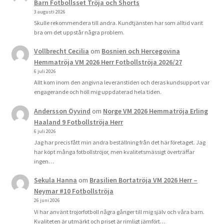
Barn Fotbollsset Tröja och Shorts
3 augusti 2026
Skulle rekommendera till andra. Kundtjänsten har som alltid varit
bra om det uppstår några problem.
Vollbrecht Cecilia
om
Bosnien och Hercegovina
Hemmatröja VM 2026 Herr Fotbollströja 2026/27
6 juli 2026
Allt kom inom den angivna leveranstiden och deras kundsupport var
engagerande och höll mig uppdaterad hela tiden.
Andersson Öyvind
om
Norge VM 2026 Hemmatröja Erling
Haaland 9 Fotbollströja Herr
6 juli 2026
Jag har precis fått min andra beställning från det här företaget. Jag
har köpt många fotbollströjor, men kvalitetsmässigt överträffar
ingen…
Sekula Hanna
om
Brasilien Bortatröja VM 2026 Herr –
Neymar #10 Fotbollströja
26 juni 2026
Vi har använt trojorfotboll några gånger till mig själv och våra barn.
Kvaliteten är utmärkt och priset är rimligt jämfört…