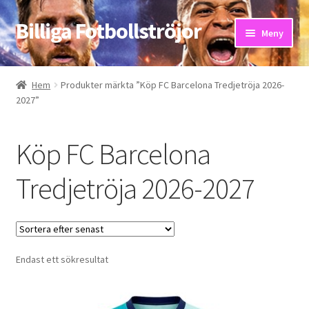
Billiga Fotbollströjor
Hoppa
Hoppa
Meny
till
till
navigering
innehåll
Hem
Hem
Produkter märkta ”Köp FC Barcelona Tredjetröja 2026-
2027”
Bloggar
Butik
Köp FC Barcelona
Kassa
Tredjetröja 2026-2027
Kontakta oss
Mitt konto
Endast ett sökresultat
Storleksguiden