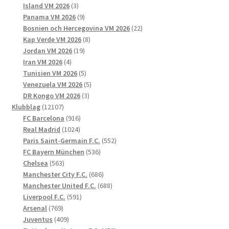
3
produkter
Island VM 2026
3
produkter
9
Panama VM 2026
9
produkter
22
Bosnien och Hercegovina VM 2026
22
8
produkter
Kap Verde VM 2026
8
19
produkter
Jordan VM 2026
19
4
produkter
Iran VM 2026
4
produkter
5
Tunisien VM 2026
5
produkter
5
Venezuela VM 2026
5
3
produkter
DR Kongo VM 2026
3
12107
produkter
Klubblag
12107
produkter
916
FC Barcelona
916
1024
produkter
Real Madrid
1024
produkter
552
Paris Saint-Germain F.C.
552
536
produkter
FC Bayern München
536
563
produkter
Chelsea
563
produkter
686
Manchester City F.C.
686
produkter
688
Manchester United F.C.
688
591
produkter
Liverpool F.C.
591
769
produkter
Arsenal
769
produkter
409
Juventus
409