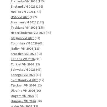
produkter
199
Frankrike VM 2026
199
166
produkter
England VM 2026
166
144
produkter
Mexiko VM 2026
144
132
produkter
USA VM 2026
132
produkter
189
Brasilien VM 2026
189
produkter
158
Tyskland VM 2026
158
produkter
99
Nederländerna VM 2026
99
84
produkter
Belgien VM 2026
84
produkter
68
Colombia VM 2026
68
123
produkter
Italien VM 2026
123
produkter
35
Kroatien VM 2026
35
31
produkter
Kanada VM 2026
31
13
produkter
Turkiet VM 2026
13
produkter
46
Schweiz VM 2026
46
41
produkter
Senegal VM 2026
41
produkter
17
Skottland VM 2026
17
12
produkter
Tjeckien VM 2026
12
10
produkter
Ukraina VM 2026
10
8
produkter
Ungern VM 2026
8
produkter
16
Uruguay VM 2026
16
13
produkter
Wales VM 2026
13