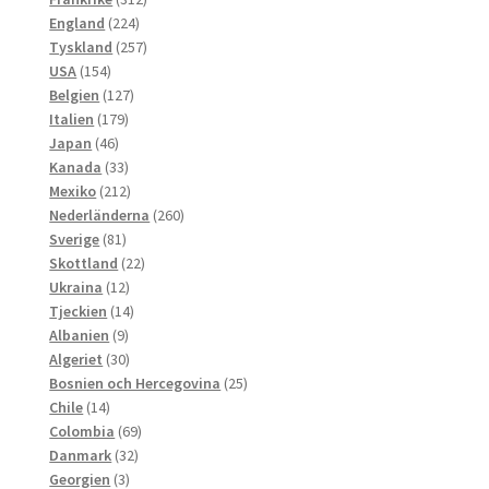
224
produkter
England
224
produkter
257
Tyskland
257
154
produkter
USA
154
produkter
127
Belgien
127
179
produkter
Italien
179
46
produkter
Japan
46
produkter
33
Kanada
33
produkter
212
Mexiko
212
produkter
260
Nederländerna
260
81
produkter
Sverige
81
produkter
22
Skottland
22
12
produkter
Ukraina
12
produkter
14
Tjeckien
14
9
produkter
Albanien
9
produkter
30
Algeriet
30
produkter
25
Bosnien och Hercegovina
25
14
produkter
Chile
14
produkter
69
Colombia
69
32
produkter
Danmark
32
3
produkter
Georgien
3