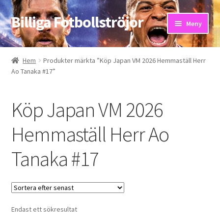
Billiga Fotbollströjor
Hoppa
Hoppa
Meny
till
till
navigering
innehåll
Hem
Hem
Produkter märkta ”Köp Japan VM 2026 Hemmaställ Herr
Ao Tanaka #17”
Bloggar
Butik
Köp Japan VM 2026
Kassa
Hemmaställ Herr Ao
Tanaka #17
Kontakta oss
Mitt konto
Storleksguiden
Endast ett sökresultat