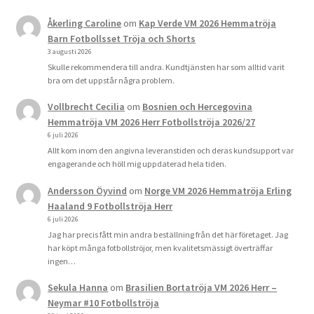
Åkerling Caroline
om
Kap Verde VM 2026 Hemmatröja
Barn Fotbollsset Tröja och Shorts
3 augusti 2026
Skulle rekommendera till andra. Kundtjänsten har som alltid varit
bra om det uppstår några problem.
Vollbrecht Cecilia
om
Bosnien och Hercegovina
Hemmatröja VM 2026 Herr Fotbollströja 2026/27
6 juli 2026
Allt kom inom den angivna leveranstiden och deras kundsupport var
engagerande och höll mig uppdaterad hela tiden.
Andersson Öyvind
om
Norge VM 2026 Hemmatröja Erling
Haaland 9 Fotbollströja Herr
6 juli 2026
Jag har precis fått min andra beställning från det här företaget. Jag
har köpt många fotbollströjor, men kvalitetsmässigt överträffar
ingen…
Sekula Hanna
om
Brasilien Bortatröja VM 2026 Herr –
Neymar #10 Fotbollströja