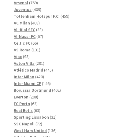
769
produkter
Arsenal
769
produkter
409
Juventus
409
produkter
459
Tottenham Hotspur F.C.
459
408
produkter
AC Milan
408
produkter
33
Al Hilal SFC
33
produkter
67
Al-Nassr FC
67
66
produkter
Celtic FC
66
produkter
131
AS Roma
131
93
produkter
Ajax
93
produkter
291
Aston Villa
291
produkter
445
Atlético Madrid
445
420
produkter
Inter Milan
420
produkter
146
Inter Miami CF
146
produkter
402
Borussia Dortmund
402
208
produkter
Everton
208
63
produkter
FC Porto
63
produkter
63
Real Betis
63
produkter
31
Sporting Lissabon
31
72
produkter
SSC Napoli
72
produkter
136
West Ham United
136