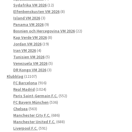
produkter
12
Sydafrika VM 2026
12
produkter
8
Elfenbenskusten VM 2026
8
3
produkter
Island VM 2026
3
produkter
9
Panama VM 2026
9
produkter
22
Bosnien och Hercegovina VM 2026
22
8
produkter
Kap Verde VM 2026
8
19
produkter
Jordan VM 2026
19
4
produkter
Iran VM 2026
4
produkter
5
Tunisien VM 2026
5
produkter
5
Venezuela VM 2026
5
3
produkter
DR Kongo VM 2026
3
12107
produkter
Klubblag
12107
produkter
916
FC Barcelona
916
1024
produkter
Real Madrid
1024
produkter
552
Paris Saint-Germain F.C.
552
536
produkter
FC Bayern München
536
563
produkter
Chelsea
563
produkter
686
Manchester City F.C.
686
produkter
688
Manchester United F.C.
688
591
produkter
Liverpool F.C.
591