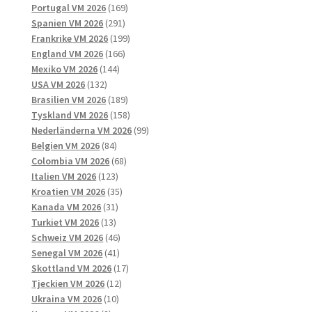
169
produkter
Portugal VM 2026
169
291
produkter
Spanien VM 2026
291
produkter
199
Frankrike VM 2026
199
166
produkter
England VM 2026
166
144
produkter
Mexiko VM 2026
144
132
produkter
USA VM 2026
132
produkter
189
Brasilien VM 2026
189
produkter
158
Tyskland VM 2026
158
produkter
99
Nederländerna VM 2026
99
84
produkter
Belgien VM 2026
84
produkter
68
Colombia VM 2026
68
123
produkter
Italien VM 2026
123
produkter
35
Kroatien VM 2026
35
31
produkter
Kanada VM 2026
31
13
produkter
Turkiet VM 2026
13
produkter
46
Schweiz VM 2026
46
41
produkter
Senegal VM 2026
41
produkter
17
Skottland VM 2026
17
12
produkter
Tjeckien VM 2026
12
10
produkter
Ukraina VM 2026
10