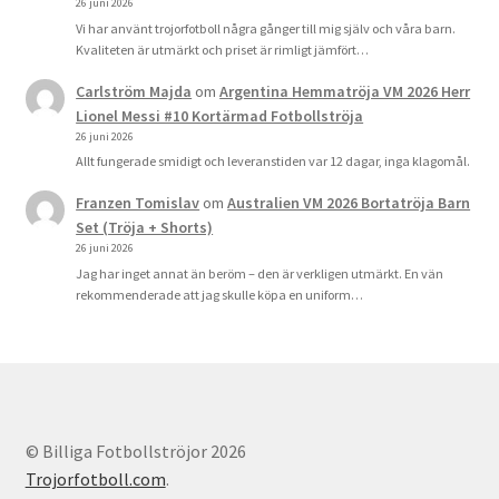
26 juni 2026
Vi har använt trojorfotboll några gånger till mig själv och våra barn.
Kvaliteten är utmärkt och priset är rimligt jämfört…
Carlström Majda
om
Argentina Hemmatröja VM 2026 Herr
Lionel Messi #10 Kortärmad Fotbollströja
26 juni 2026
Allt fungerade smidigt och leveranstiden var 12 dagar, inga klagomål.
Franzen Tomislav
om
Australien VM 2026 Bortatröja Barn
Set (Tröja + Shorts)
26 juni 2026
Jag har inget annat än beröm – den är verkligen utmärkt. En vän
rekommenderade att jag skulle köpa en uniform…
© Billiga Fotbollströjor 2026
Trojorfotboll.com
.