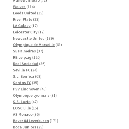
71
produkter
Athletic Bilbao
71
114
produkter
Wolves
114
produkter
15
Leeds United
15
23
produkter
River Plate
23
17
produkter
LA Galaxy
17
produkter
12
Leicester City
12
produkter
189
Newcastle United
189
produkter
61
Olympique de Marseille
61
37
produkter
SE Palmeiras
37
120
produkter
RB Leipzig
120
produkter
36
Real Sociedad
36
24
produkter
Sevilla FC
24
produkter
68
S.L. Benfica
68
35
produkter
Santos FC
35
produkter
45
PSV Eindhoven
45
produkter
31
Olympique Lyonnais
31
47
produkter
S.S. Lazio
47
produkter
15
LOSC Lille
15
produkter
36
AS Monaco
36
produkter
171
Bayer 04 Leverkusen
171
25
produkter
Boca Juniors
25