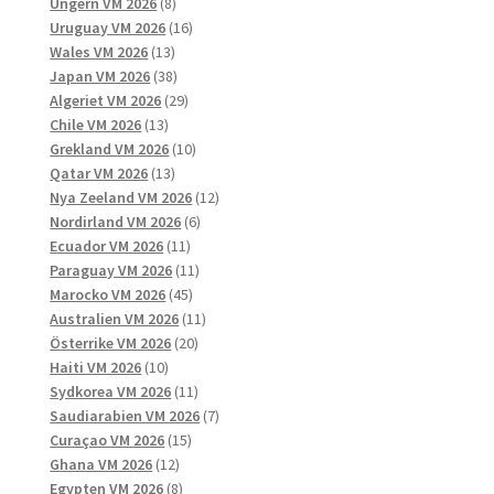
8
produkter
Ungern VM 2026
8
produkter
16
Uruguay VM 2026
16
13
produkter
Wales VM 2026
13
produkter
38
Japan VM 2026
38
produkter
29
Algeriet VM 2026
29
13
produkter
Chile VM 2026
13
produkter
10
Grekland VM 2026
10
13
produkter
Qatar VM 2026
13
produkter
12
Nya Zeeland VM 2026
12
6
produkter
Nordirland VM 2026
6
11
produkter
Ecuador VM 2026
11
produkter
11
Paraguay VM 2026
11
45
produkter
Marocko VM 2026
45
produkter
11
Australien VM 2026
11
20
produkter
Österrike VM 2026
20
10
produkter
Haiti VM 2026
10
produkter
11
Sydkorea VM 2026
11
produkter
7
Saudiarabien VM 2026
7
15
produkter
Curaçao VM 2026
15
12
produkter
Ghana VM 2026
12
produkter
8
Egypten VM 2026
8