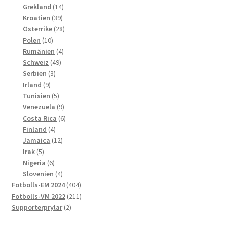
produkter
14
Grekland
14
39
produkter
Kroatien
39
produkter
28
Österrike
28
10
produkter
Polen
10
produkter
4
Rumänien
4
49
produkter
Schweiz
49
3
produkter
Serbien
3
9
produkter
Irland
9
produkter
5
Tunisien
5
produkter
9
Venezuela
9
produkter
6
Costa Rica
6
4
produkter
Finland
4
produkter
12
Jamaica
12
5
produkter
Irak
5
produkter
6
Nigeria
6
produkter
4
Slovenien
4
produkter
404
Fotbolls-EM 2024
404
produkter
211
Fotbolls-VM 2022
211
2
produkter
Supporterprylar
2
produkter