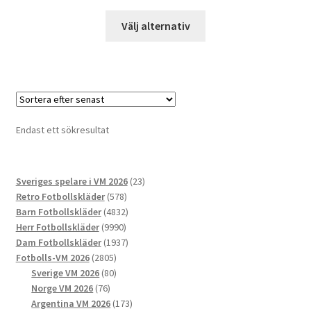
Den
Välj alternativ
här
produkten
har
flera
varianter.
De
Endast ett sökresultat
olika
alternativen
kan
23
Sveriges spelare i VM 2026
23
väljas
578
produkter
Retro Fotbollskläder
578
på
produkter
4832
Barn Fotbollskläder
4832
produktsidan
9990
produkter
Herr Fotbollskläder
9990
produkter
1937
Dam Fotbollskläder
1937
2805
produkter
Fotbolls-VM 2026
2805
produkter
80
Sverige VM 2026
80
76
produkter
Norge VM 2026
76
produkter
173
Argentina VM 2026
173