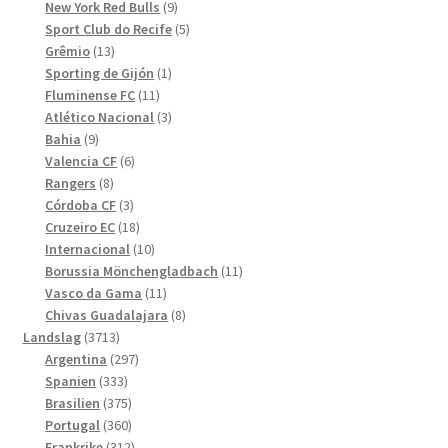
produkter
9
New York Red Bulls
9
produkter
5
Sport Club do Recife
5
13
produkter
Grêmio
13
produkter
1
Sporting de Gijón
1
11
produkt
Fluminense FC
11
produkter
3
Atlético Nacional
3
9
produkter
Bahia
9
produkter
6
Valencia CF
6
8
produkter
Rangers
8
produkter
3
Córdoba CF
3
produkter
18
Cruzeiro EC
18
produkter
10
Internacional
10
produkter
11
Borussia Mönchengladbach
11
11
produkter
Vasco da Gama
11
produkter
8
Chivas Guadalajara
8
3713
produkter
Landslag
3713
produkter
297
Argentina
297
333
produkter
Spanien
333
produkter
375
Brasilien
375
produkter
360
Portugal
360
produkter
312
Frankrike
312