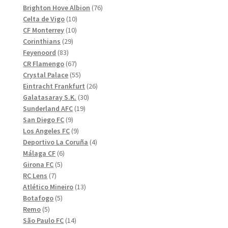
produkter
76
Brighton Hove Albion
76
10
produkter
Celta de Vigo
10
10
produkter
CF Monterrey
10
29
produkter
Corinthians
29
83
produkter
Feyenoord
83
produkter
67
CR Flamengo
67
produkter
55
Crystal Palace
55
produkter
26
Eintracht Frankfurt
26
30
produkter
Galatasaray S.K.
30
19
produkter
Sunderland AFC
19
9
produkter
San Diego FC
9
produkter
9
Los Angeles FC
9
produkter
4
Deportivo La Coruña
4
6
produkter
Málaga CF
6
5
produkter
Girona FC
5
7
produkter
RC Lens
7
produkter
13
Atlético Mineiro
13
5
produkter
Botafogo
5
5
produkter
Remo
5
produkter
14
São Paulo FC
14