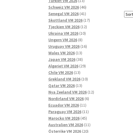
13
produkter
Turkiet VM 2026
13
produkter
46
Schweiz VM 2026
46
41
produkter
Senegal VM 2026
41
produkter
17
Skottland VM 2026
17
12
produkter
Tjeckien VM 2026
12
10
produkter
Ukraina VM 2026
10
8
produkter
Ungern VM 2026
8
produkter
16
Uruguay VM 2026
16
13
produkter
Wales VM 2026
13
produkter
38
Japan VM 2026
38
produkter
29
Algeriet VM 2026
29
13
produkter
Chile VM 2026
13
produkter
10
Grekland VM 2026
10
13
produkter
Qatar VM 2026
13
produkter
12
Nya Zeeland VM 2026
12
6
produkter
Nordirland VM 2026
6
11
produkter
Ecuador VM 2026
11
produkter
11
Paraguay VM 2026
11
45
produkter
Marocko VM 2026
45
produkter
11
Australien VM 2026
11
20
produkter
Österrike VM 2026
20