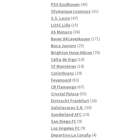
produkter
45
PSV Eindhoven
45
produkter
31
Olympique Lyonnais
31
47
produkter
S.S. Lazio
47
produkter
15
LOSC Lille
15
produkter
36
AS Monaco
36
produkter
171
Bayer 04 Leverkusen
171
25
produkter
Boca Juniors
25
produkter
76
Brighton Hove Albion
76
10
produkter
Celta de Vigo
10
10
produkter
CF Monterrey
10
29
produkter
Corinthians
29
83
produkter
Feyenoord
83
produkter
67
CR Flamengo
67
produkter
55
Crystal Palace
55
produkter
26
Eintracht Frankfurt
26
30
produkter
Galatasaray S.K.
30
19
produkter
Sunderland AFC
19
9
produkter
San Diego FC
9
produkter
9
Los Angeles FC
9
produkter
4
Deportivo La Coruña
4