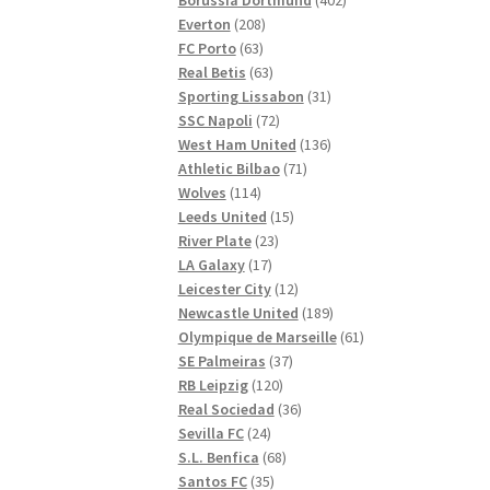
208
produkter
Everton
208
63
produkter
FC Porto
63
produkter
63
Real Betis
63
produkter
31
Sporting Lissabon
31
72
produkter
SSC Napoli
72
produkter
136
West Ham United
136
71
produkter
Athletic Bilbao
71
114
produkter
Wolves
114
produkter
15
Leeds United
15
23
produkter
River Plate
23
17
produkter
LA Galaxy
17
produkter
12
Leicester City
12
produkter
189
Newcastle United
189
produkter
61
Olympique de Marseille
61
37
produkter
SE Palmeiras
37
120
produkter
RB Leipzig
120
produkter
36
Real Sociedad
36
24
produkter
Sevilla FC
24
produkter
68
S.L. Benfica
68
35
produkter
Santos FC
35