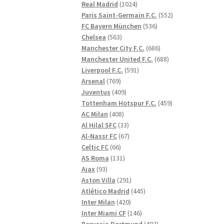
1024
produkter
Real Madrid
1024
produkter
552
Paris Saint-Germain F.C.
552
536
produkter
FC Bayern München
536
563
produkter
Chelsea
563
produkter
686
Manchester City F.C.
686
produkter
688
Manchester United F.C.
688
591
produkter
Liverpool F.C.
591
769
produkter
Arsenal
769
produkter
409
Juventus
409
produkter
459
Tottenham Hotspur F.C.
459
408
produkter
AC Milan
408
produkter
33
Al Hilal SFC
33
produkter
67
Al-Nassr FC
67
66
produkter
Celtic FC
66
produkter
131
AS Roma
131
93
produkter
Ajax
93
produkter
291
Aston Villa
291
produkter
445
Atlético Madrid
445
420
produkter
Inter Milan
420
produkter
146
Inter Miami CF
146
produkter
402
Borussia Dortmund
402