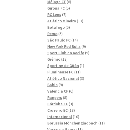
6
produkter
Málaga CF
6
5
produkter
Girona FC
5
7
produkter
RC Lens
7
produkter
13
Atlético Mineiro
13
5
produkter
Botafogo
5
5
produkter
Remo
5
produkter
14
São Paulo FC
14
produkter
9
New York Red Bulls
9
produkter
5
Sport Club do Recife
5
13
produkter
Grêmio
13
produkter
1
Sporting de Gijón
1
11
produkt
Fluminense FC
11
produkter
3
Atlético Nacional
3
9
produkter
Bahia
9
produkter
6
Valencia CF
6
8
produkter
Rangers
8
produkter
3
Córdoba CF
3
produkter
18
Cruzeiro EC
18
produkter
10
Internacional
10
produkter
11
Borussia Mönchengladbach
11
11
produkter
Vasco da Gama
11