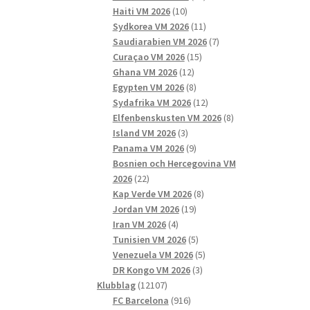
10
produkter
Haiti VM 2026
10
produkter
11
Sydkorea VM 2026
11
produkter
7
Saudiarabien VM 2026
7
15
produkter
Curaçao VM 2026
15
12
produkter
Ghana VM 2026
12
produkter
8
Egypten VM 2026
8
produkter
12
Sydafrika VM 2026
12
produkter
8
Elfenbenskusten VM 2026
8
3
produkter
Island VM 2026
3
produkter
9
Panama VM 2026
9
produkter
Bosnien och Hercegovina VM
22
2026
22
produkter
8
Kap Verde VM 2026
8
19
produkter
Jordan VM 2026
19
4
produkter
Iran VM 2026
4
produkter
5
Tunisien VM 2026
5
produkter
5
Venezuela VM 2026
5
3
produkter
DR Kongo VM 2026
3
12107
produkter
Klubblag
12107
produkter
916
FC Barcelona
916