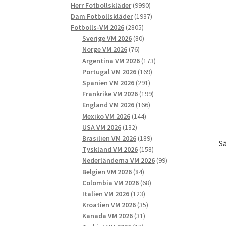
9990
produkter
Herr Fotbollskläder
9990
produkter
1937
Dam Fotbollskläder
1937
2805
produkter
Fotbolls-VM 2026
2805
produkter
80
Sverige VM 2026
80
76
produkter
Norge VM 2026
76
produkter
173
Argentina VM 2026
173
169
produkter
Portugal VM 2026
169
291
produkter
Spanien VM 2026
291
produkter
199
Frankrike VM 2026
199
166
produkter
England VM 2026
166
144
produkter
Mexiko VM 2026
144
132
produkter
USA VM 2026
132
produkter
189
Brasilien VM 2026
189
S
produkter
158
Tyskland VM 2026
158
produkter
99
Nederländerna VM 2026
99
84
produkter
Belgien VM 2026
84
produkter
68
Colombia VM 2026
68
123
produkter
Italien VM 2026
123
produkter
35
Kroatien VM 2026
35
31
produkter
Kanada VM 2026
31