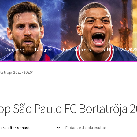
Varukorg
Bloggar
Kontakta oss
Fotbolls VM 202
konto
Storleksguiden
Varukorg
tatröja 2025/2026”
öp São Paulo FC Bortatröja 
Endast ett sökresultat