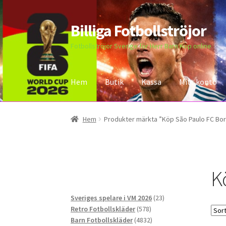
Billiga Fotbollströjor
Hoppa
Hoppa
till
till
Fotbollströjor Sverige för Herr Barn Köp online
navigering
innehåll
Hem
Butik
Kassa
Mitt konto
Hem
Bloggar
Butik
Kassa
Kontakta oss
Mitt 
Hem
Produkter märkta ”Köp São Paulo FC Bor
K
23
Sveriges spelare i VM 2026
23
578
produkter
Retro Fotbollskläder
578
produkter
4832
Barn Fotbollskläder
4832