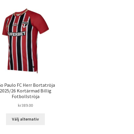
ão Paulo FC Herr Bortatröja
2025/26 Kortärmad Billig
Fotbollströja
kr
389.00
Den
Välj alternativ
här
produkten