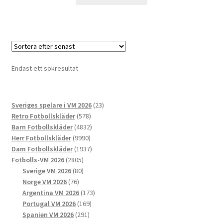
här
produkten
har
flera
varianter.
De
Endast ett sökresultat
olika
alternativen
kan
23
Sveriges spelare i VM 2026
23
väljas
578
produkter
Retro Fotbollskläder
578
på
produkter
4832
Barn Fotbollskläder
4832
produktsidan
9990
produkter
Herr Fotbollskläder
9990
produkter
1937
Dam Fotbollskläder
1937
2805
produkter
Fotbolls-VM 2026
2805
produkter
80
Sverige VM 2026
80
76
produkter
Norge VM 2026
76
produkter
173
Argentina VM 2026
173
169
produkter
Portugal VM 2026
169
291
produkter
Spanien VM 2026
291