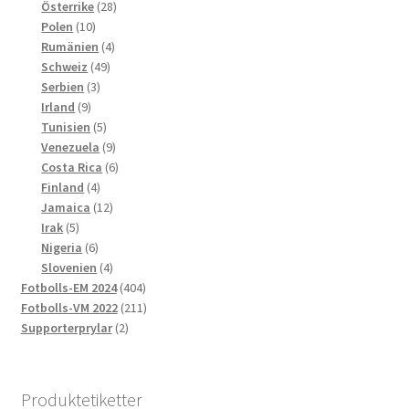
produkter
28
Österrike
28
10
produkter
Polen
10
produkter
4
Rumänien
4
49
produkter
Schweiz
49
3
produkter
Serbien
3
9
produkter
Irland
9
produkter
5
Tunisien
5
produkter
9
Venezuela
9
produkter
6
Costa Rica
6
4
produkter
Finland
4
produkter
12
Jamaica
12
5
produkter
Irak
5
produkter
6
Nigeria
6
produkter
4
Slovenien
4
produkter
404
Fotbolls-EM 2024
404
produkter
211
Fotbolls-VM 2022
211
2
produkter
Supporterprylar
2
produkter
Produktetiketter