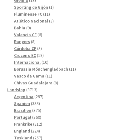
13
produkter
Grêmio
13
produkter
1
Sporting de Gijón
1
11
produkt
Fluminense FC
11
produkter
3
Atlético Nacional
3
9
produkter
Bahia
9
produkter
6
Valencia CF
6
8
produkter
Rangers
8
produkter
3
Córdoba CF
3
produkter
18
Cruzeiro EC
18
produkter
10
Internacional
10
produkter
11
Borussia Mönchengladbach
11
11
produkter
Vasco da Gama
11
produkter
8
Chivas Guadalajara
8
3713
produkter
Landslag
3713
produkter
297
Argentina
297
333
produkter
Spanien
333
produkter
375
Brasilien
375
produkter
360
Portugal
360
produkter
312
Frankrike
312
224
produkter
England
224
produkter
257
Tyskland
257