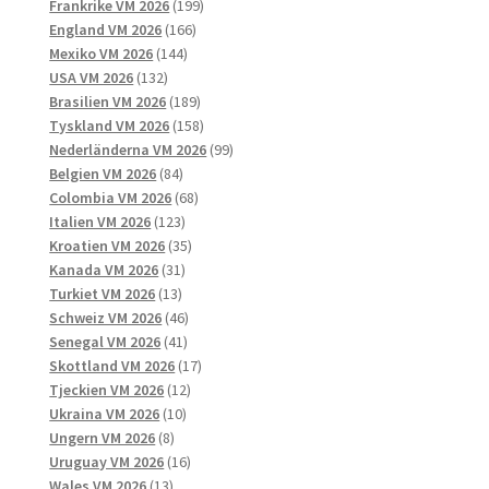
produkter
199
Frankrike VM 2026
199
166
produkter
England VM 2026
166
144
produkter
Mexiko VM 2026
144
132
produkter
USA VM 2026
132
produkter
189
Brasilien VM 2026
189
produkter
158
Tyskland VM 2026
158
produkter
99
Nederländerna VM 2026
99
84
produkter
Belgien VM 2026
84
produkter
68
Colombia VM 2026
68
123
produkter
Italien VM 2026
123
produkter
35
Kroatien VM 2026
35
31
produkter
Kanada VM 2026
31
13
produkter
Turkiet VM 2026
13
produkter
46
Schweiz VM 2026
46
41
produkter
Senegal VM 2026
41
produkter
17
Skottland VM 2026
17
12
produkter
Tjeckien VM 2026
12
10
produkter
Ukraina VM 2026
10
8
produkter
Ungern VM 2026
8
produkter
16
Uruguay VM 2026
16
13
produkter
Wales VM 2026
13