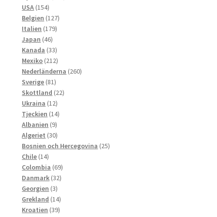
154
produkter
USA
154
produkter
127
Belgien
127
179
produkter
Italien
179
46
produkter
Japan
46
produkter
33
Kanada
33
produkter
212
Mexiko
212
produkter
260
Nederländerna
260
81
produkter
Sverige
81
produkter
22
Skottland
22
12
produkter
Ukraina
12
produkter
14
Tjeckien
14
9
produkter
Albanien
9
produkter
30
Algeriet
30
produkter
25
Bosnien och Hercegovina
25
14
produkter
Chile
14
produkter
69
Colombia
69
32
produkter
Danmark
32
3
produkter
Georgien
3
produkter
14
Grekland
14
39
produkter
Kroatien
39