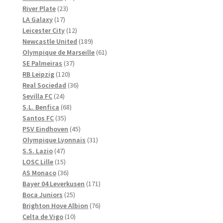
23
produkter
River Plate
23
17
produkter
LA Galaxy
17
produkter
12
Leicester City
12
produkter
189
Newcastle United
189
produkter
61
Olympique de Marseille
61
37
produkter
SE Palmeiras
37
120
produkter
RB Leipzig
120
produkter
36
Real Sociedad
36
24
produkter
Sevilla FC
24
produkter
68
S.L. Benfica
68
35
produkter
Santos FC
35
produkter
45
PSV Eindhoven
45
produkter
31
Olympique Lyonnais
31
47
produkter
S.S. Lazio
47
produkter
15
LOSC Lille
15
produkter
36
AS Monaco
36
produkter
171
Bayer 04 Leverkusen
171
25
produkter
Boca Juniors
25
produkter
76
Brighton Hove Albion
76
10
produkter
Celta de Vigo
10