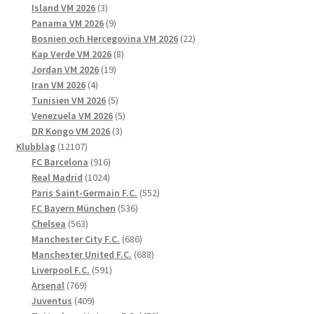
3
produkter
Island VM 2026
3
produkter
9
Panama VM 2026
9
produkter
22
Bosnien och Hercegovina VM 2026
22
8
produkter
Kap Verde VM 2026
8
19
produkter
Jordan VM 2026
19
4
produkter
Iran VM 2026
4
produkter
5
Tunisien VM 2026
5
produkter
5
Venezuela VM 2026
5
3
produkter
DR Kongo VM 2026
3
12107
produkter
Klubblag
12107
produkter
916
FC Barcelona
916
1024
produkter
Real Madrid
1024
produkter
552
Paris Saint-Germain F.C.
552
536
produkter
FC Bayern München
536
563
produkter
Chelsea
563
produkter
686
Manchester City F.C.
686
produkter
688
Manchester United F.C.
688
591
produkter
Liverpool F.C.
591
769
produkter
Arsenal
769
produkter
409
Juventus
409