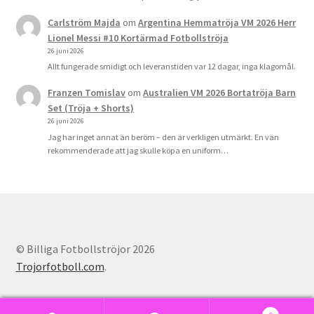
Carlström Majda
om
Argentina Hemmatröja VM 2026 Herr
Lionel Messi #10 Kortärmad Fotbollströja
26 juni 2026
Allt fungerade smidigt och leveranstiden var 12 dagar, inga klagomål.
Franzen Tomislav
om
Australien VM 2026 Bortatröja Barn
Set (Tröja + Shorts)
26 juni 2026
Jag har inget annat än beröm – den är verkligen utmärkt. En vän
rekommenderade att jag skulle köpa en uniform…
© Billiga Fotbollströjor 2026
Trojorfotboll.com
.