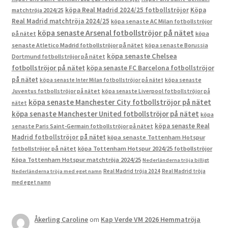
köpa Real Madrid 2024/25 fotbollströjor
Köpa
matchtröja 2024/25
Real Madrid matchtröja 2024/25
köpa senaste AC Milan fotbollströjor
köpa senaste Arsenal fotbollströjor på nätet
på nätet
köpa
senaste Atletico Madrid fotbollströjor på nätet
köpa senaste Borussia
köpa senaste Chelsea
Dortmund fotbollströjor på nätet
fotbollströjor på nätet
köpa senaste FC Barcelona fotbollströjor
på nätet
köpa senaste Inter Milan fotbollströjor på nätet
köpa senaste
Juventus fotbollströjor på nätet
köpa senaste Liverpool fotbollströjor på
köpa senaste Manchester City fotbollströjor på nätet
nätet
köpa senaste Manchester United fotbollströjor på nätet
köpa
köpa senaste Real
senaste Paris Saint-Germain fotbollströjor på nätet
Madrid fotbollströjor på nätet
köpa senaste Tottenham Hotspur
fotbollströjor på nätet
köpa Tottenham Hotspur 2024/25 fotbollströjor
Köpa Tottenham Hotspur matchtröja 2024/25
Nederländerna tröja billigt
Real Madrid tröja 2024
Real Madrid tröja
Nederländerna tröja med eget namn
med eget namn
Åkerling Caroline
om
Kap Verde VM 2026 Hemmatröja