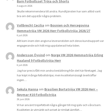
Barn Fotbollsset Tröja och Shorts
3 augusti 2026
Skulle rekommendera till andra. Kundtjänsten har som alltid varit
bra om det uppstår några problem.
Vollbrecht Cecilia
om
Bosnien och Hercegovina
Hemmatröja VM 2026 Herr Fotbollströja 2026/27
6 juli 2026
Allt kom inom den angivna leveranstiden och deras kundsupport var
engagerande och höll mig uppdaterad hela tiden.
Andersson Öyvind
om
Norge VM 2026 Hemmatröja Erling
Haaland 9 Fotbollströja Herr
6 juli 2026
Jag har precis fått min andra beställning från det här företaget. Jag
har köpt många fotbollströjor, men kvalitetsmässigt överträffar
ingen…
Sekula Hanna
om
Brasilien Bortatröja VM 2026 Herr –
Neymar #10 Fotbollströja
26 juni 2026
Vi har använt trojorfotboll några gånger till mig själv och våra barn.
Kvaliteten är utmärkt och priset är rimligt jämfört…