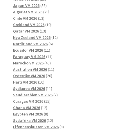
produkter
38
Japan VM 2026
38
produkter
29
Algeriet VM 2026
29
13
produkter
Chile VM 2026
13
produkter
10
Grekland VM 2026
10
13
produkter
Qatar VM 2026
13
produkter
12
Nya Zeeland VM 2026
12
6
produkter
Nordirland VM 2026
6
11
produkter
Ecuador VM 2026
11
produkter
11
Paraguay VM 2026
11
45
produkter
Marocko VM 2026
45
produkter
11
Australien VM 2026
11
20
produkter
Österrike VM 2026
20
10
produkter
Haiti VM 2026
10
produkter
11
Sydkorea VM 2026
11
produkter
7
Saudiarabien VM 2026
7
15
produkter
Curaçao VM 2026
15
12
produkter
Ghana VM 2026
12
produkter
8
Egypten VM 2026
8
produkter
12
Sydafrika VM 2026
12
produkter
8
Elfenbenskusten VM 2026
8