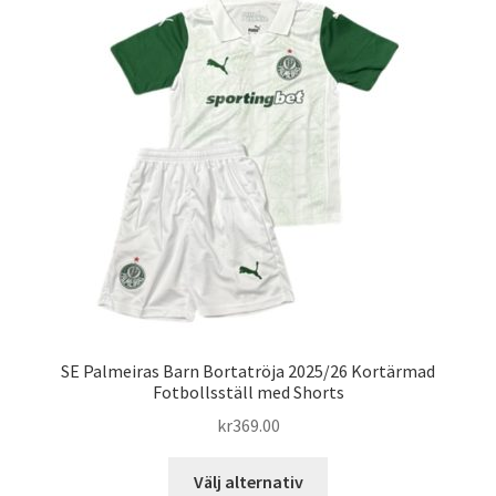
Varukorg
SE Palmeiras Barn Bortatröja 2025/26 Kortärmad
Fotbollsställ med Shorts
kr
369.00
Den
Välj alternativ