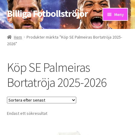
Billiga Fotbollströjor
Hoppa
Hoppa
Meny
till
till
navigering
innehåll
Hem
Hem
Produkter märkta ”Köp SE Palmeiras Bortatröja 2025-
2026”
Bloggar
Butik
Köp SE Palmeiras
Kassa
Bortatröja 2025-2026
Kontakta oss
Mitt konto
Endast ett sökresultat
Storleksguiden