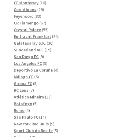
10
produkter
CF Monterrey
10
29
produkter
Corinthians
29
83
produkter
Feyenoord
83
produkter
67
CR Flamengo
67
produkter
55
Crystal Palace
55
produkter
26
Eintracht Frankfurt
26
30
produkter
Galatasaray S.K.
30
19
produkter
Sunderland AFC
19
9
produkter
San Diego FC
9
produkter
9
Los Angeles FC
9
produkter
4
Deportivo La Coruña
4
6
produkter
Málaga CF
6
5
produkter
Girona FC
5
7
produkter
RC Lens
7
produkter
13
Atlético Mineiro
13
5
produkter
Botafogo
5
5
produkter
Remo
5
produkter
14
São Paulo FC
14
produkter
9
New York Red Bulls
9
produkter
5
Sport Club do Recife
5