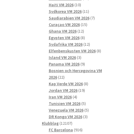
10
produkter
Haiti VM 2026
10
produkter
11
Sydkorea VM 2026
11
produkter
7
Saudiarabien VM 2026
7
15
produkter
Curaçao VM 2026
15
12
produkter
Ghana VM 2026
12
produkter
8
Egypten VM 2026
8
produkter
12
Sydafrika VM 2026
12
produkter
8
Elfenbenskusten VM 2026
8
3
produkter
Island VM 2026
3
produkter
9
Panama VM 2026
9
produkter
Bosnien och Hercegovina VM
22
2026
22
produkter
8
Kap Verde VM 2026
8
19
produkter
Jordan VM 2026
19
4
produkter
Iran VM 2026
4
produkter
5
Tunisien VM 2026
5
produkter
5
Venezuela VM 2026
5
3
produkter
DR Kongo VM 2026
3
12107
produkter
Klubblag
12107
produkter
916
FC Barcelona
916