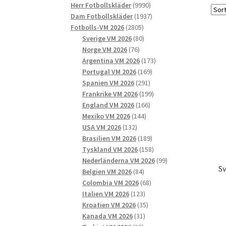
9990
produkter
Herr Fotbollskläder
9990
produkter
1937
Dam Fotbollskläder
1937
2805
produkter
Fotbolls-VM 2026
2805
produkter
80
Sverige VM 2026
80
76
produkter
Norge VM 2026
76
produkter
173
Argentina VM 2026
173
169
produkter
Portugal VM 2026
169
291
produkter
Spanien VM 2026
291
produkter
199
Frankrike VM 2026
199
166
produkter
England VM 2026
166
144
produkter
Mexiko VM 2026
144
132
produkter
USA VM 2026
132
produkter
189
Brasilien VM 2026
189
produkter
158
Tyskland VM 2026
158
produkter
99
Nederländerna VM 2026
99
S
84
produkter
Belgien VM 2026
84
produkter
68
Colombia VM 2026
68
123
produkter
Italien VM 2026
123
produkter
35
Kroatien VM 2026
35
31
produkter
Kanada VM 2026
31