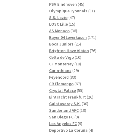
produkter
45
PSV Eindhoven
45
produkter
31
Olympique Lyonnais
31
47
produkter
S.S. Lazio
47
produkter
15
LOSC Lille
15
produkter
36
AS Monaco
36
produkter
171
Bayer 04 Leverkusen
171
25
produkter
Boca Juniors
25
produkter
76
Brighton Hove Albion
76
10
produkter
Celta de Vigo
10
10
produkter
CF Monterrey
10
29
produkter
Corinthians
29
83
produkter
Feyenoord
83
produkter
67
CR Flamengo
67
produkter
55
Crystal Palace
55
produkter
26
Eintracht Frankfurt
26
30
produkter
Galatasaray S.K.
30
19
produkter
Sunderland AFC
19
9
produkter
San Diego FC
9
produkter
9
Los Angeles FC
9
produkter
4
Deportivo La Coruña
4