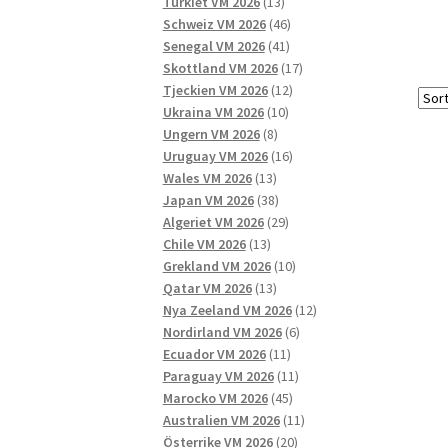
13
produkter
Turkiet VM 2026
13
produkter
46
Schweiz VM 2026
46
41
produkter
Senegal VM 2026
41
produkter
17
Skottland VM 2026
17
12
produkter
Tjeckien VM 2026
12
10
produkter
Ukraina VM 2026
10
8
produkter
Ungern VM 2026
8
produkter
16
Uruguay VM 2026
16
13
produkter
Wales VM 2026
13
produkter
38
Japan VM 2026
38
produkter
29
Algeriet VM 2026
29
13
produkter
Chile VM 2026
13
produkter
10
Grekland VM 2026
10
13
produkter
Qatar VM 2026
13
produkter
12
Nya Zeeland VM 2026
12
6
produkter
Nordirland VM 2026
6
11
produkter
Ecuador VM 2026
11
produkter
11
Paraguay VM 2026
11
45
produkter
Marocko VM 2026
45
produkter
11
Australien VM 2026
11
20
produkter
Österrike VM 2026
20