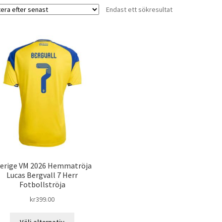
Endast ett sökresultat
verige VM 2026 Hemmatröja
Lucas Bergvall 7 Herr
Fotbollströja
kr
399.00
Den