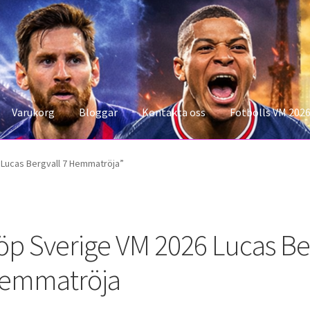
Varukorg
Bloggar
Kontakta oss
Fotbolls VM 202
konto
Storleksguiden
Varukorg
 Lucas Bergvall 7 Hemmatröja”
öp Sverige VM 2026 Lucas Ber
emmatröja