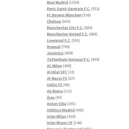
1024
produkter
Real Madrid
1024
produkter
552
Paris Saint-Germain F.C.
552
536
produkter
FC Bayern München
536
563
produkter
Chelsea
563
produkter
686
Manchester City F.C.
686
produkter
688
Manchester United F.C.
688
591
produkter
Liverpool F.C.
591
769
produkter
Arsenal
769
produkter
409
Juventus
409
produkter
459
Tottenham Hotspur F.C.
459
408
produkter
AC Milan
408
produkter
33
Al Hilal SFC
33
produkter
67
Al-Nassr FC
67
66
produkter
Celtic FC
66
produkter
131
AS Roma
131
93
produkter
Ajax
93
produkter
291
Aston Villa
291
produkter
445
Atlético Madrid
445
420
produkter
Inter Milan
420
produkter
146
Inter Miami CF
146
produkter
402
Borussia Dortmund
402