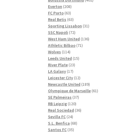
208
produkter
Everton
208
63
produkter
FC Porto
63
produkter
63
Real Betis
63
produkter
31
Sporting Lissabon
31
72
produkter
SSC Napoli
72
produkter
136
West Ham United
136
71
produkter
Athletic Bilbao
71
114
produkter
Wolves
114
produkter
15
Leeds United
15
23
produkter
River Plate
23
17
produkter
LA Galaxy
17
produkter
12
Leicester City
12
produkter
189
Newcastle United
189
produkter
61
Olympique de Marseille
61
37
produkter
SE Palmeiras
37
120
produkter
RB Leipzig
120
produkter
36
Real Sociedad
36
24
produkter
Sevilla FC
24
produkter
68
S.L. Benfica
68
35
produkter
Santos FC
35