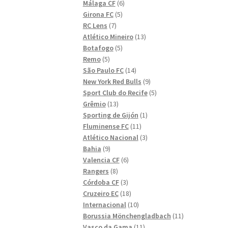
6
produkter
Málaga CF
6
5
produkter
Girona FC
5
7
produkter
RC Lens
7
produkter
13
Atlético Mineiro
13
5
produkter
Botafogo
5
5
produkter
Remo
5
produkter
14
São Paulo FC
14
produkter
9
New York Red Bulls
9
produkter
5
Sport Club do Recife
5
13
produkter
Grêmio
13
produkter
1
Sporting de Gijón
1
11
produkt
Fluminense FC
11
produkter
3
Atlético Nacional
3
9
produkter
Bahia
9
produkter
6
Valencia CF
6
8
produkter
Rangers
8
produkter
3
Córdoba CF
3
produkter
18
Cruzeiro EC
18
produkter
10
Internacional
10
produkter
11
Borussia Mönchengladbach
11
11
produkter
Vasco da Gama
11