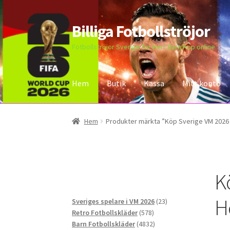
Billiga Fotbollströjor
Hoppa
Hoppa
till
till
Fotbollströjor Sverige för Herr Barn Köp online
navigering
innehåll
Hem
Butik
Kassa
Mitt konto
Hem
Bloggar
Butik
Kassa
Kontakta oss
Mitt 
Hem
Produkter märkta ”Köp Sverige VM 2026
K
H
23
Sveriges spelare i VM 2026
23
578
produkter
Retro Fotbollskläder
578
produkter
4832
Barn Fotbollskläder
4832