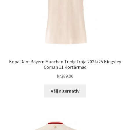
produktsidan
Köpa Dam Bayern München Tredjetröja 2024/25 Kingsley
Coman 11 Kortärmad
kr
389.00
Den
Välj alternativ
här
produkten
har
flera
varianter.