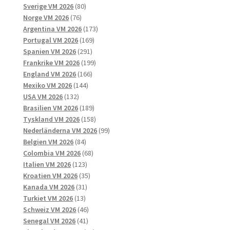
produkter
80
Sverige VM 2026
80
76
produkter
Norge VM 2026
76
produkter
173
Argentina VM 2026
173
169
produkter
Portugal VM 2026
169
291
produkter
Spanien VM 2026
291
produkter
199
Frankrike VM 2026
199
166
produkter
England VM 2026
166
144
produkter
Mexiko VM 2026
144
132
produkter
USA VM 2026
132
produkter
189
Brasilien VM 2026
189
produkter
158
Tyskland VM 2026
158
produkter
99
Nederländerna VM 2026
99
84
produkter
Belgien VM 2026
84
produkter
68
Colombia VM 2026
68
123
produkter
Italien VM 2026
123
produkter
35
Kroatien VM 2026
35
31
produkter
Kanada VM 2026
31
13
produkter
Turkiet VM 2026
13
produkter
46
Schweiz VM 2026
46
41
produkter
Senegal VM 2026
41