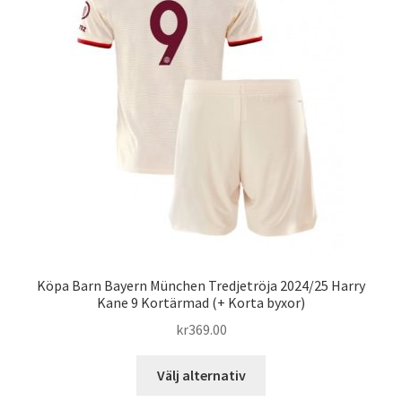
olika
alternativen
kan
väljas
på
produktsidan
Köpa Barn Bayern München Tredjetröja 2024/25 Harry
Kane 9 Kortärmad (+ Korta byxor)
kr
369.00
Den
Välj alternativ
här