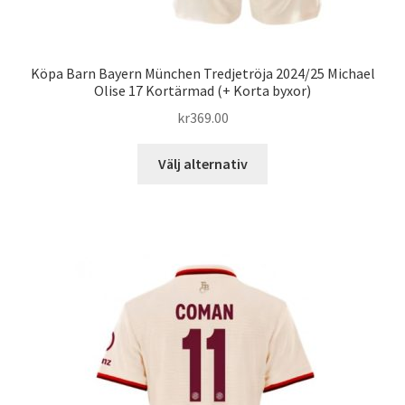
Köpa Barn Bayern München Tredjetröja 2024/25 Michael
Olise 17 Kortärmad (+ Korta byxor)
kr
369.00
Den
Välj alternativ
här
produkten
har
flera
varianter.
De
olika
alternativen
kan
väljas
på