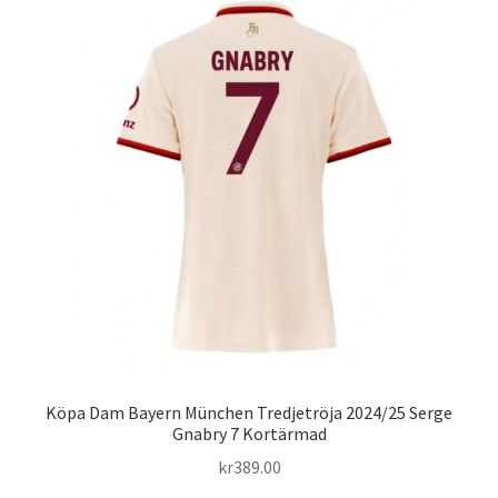
varianter.
De
olika
alternativen
kan
väljas
på
produktsidan
Köpa Dam Bayern München Tredjetröja 2024/25 Serge
Gnabry 7 Kortärmad
kr
389.00