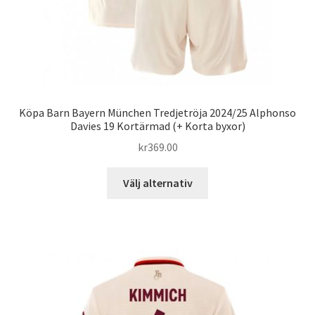
Köpa Barn Bayern München Tredjetröja 2024/25 Alphonso
Davies 19 Kortärmad (+ Korta byxor)
kr
369.00
Den
Välj alternativ
här
produkten
har
flera
varianter.
De
olika