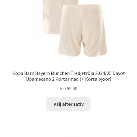
på
produktsidan
Köpa Barn Bayern München Tredjetröja 2024/25 Dayot
Upamecano 2 Kortärmad (+ Korta byxor)
kr
369.00
Den
Välj alternativ
här
produkten
har
flera