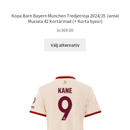
Köpa Barn Bayern München Tredjetröja 2024/25 Jamal
Musiala 42 Kortärmad (+ Korta byxor)
kr
369.00
Den
Välj alternativ
här
produkten
har
flera
varianter.
De
olika
alternativen
kan
väljas
på
produktsidan