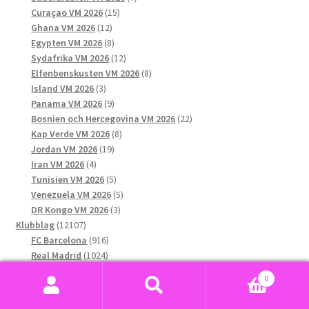
15
produkter
Curaçao VM 2026
15
12
produkter
Ghana VM 2026
12
produkter
8
Egypten VM 2026
8
produkter
12
Sydafrika VM 2026
12
produkter
8
Elfenbenskusten VM 2026
8
3
produkter
Island VM 2026
3
produkter
9
Panama VM 2026
9
produkter
22
Bosnien och Hercegovina VM 2026
22
8
produkter
Kap Verde VM 2026
8
19
produkter
Jordan VM 2026
19
4
produkter
Iran VM 2026
4
produkter
5
Tunisien VM 2026
5
produkter
5
Venezuela VM 2026
5
3
produkter
DR Kongo VM 2026
3
12107
produkter
Klubblag
12107
produkter
916
FC Barcelona
916
1024
produkter
Real Madrid
1024
produkter
552
Paris Saint-Germain F.C.
552
0
536
produkter
FC Bayern München
536
Sök
Sök
563
produkter
Chelsea
563