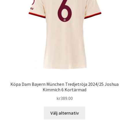
alternativen
kan
väljas
på
produktsidan
Köpa Dam Bayern München Tredjetröja 2024/25 Joshua
Kimmich 6 Kortärmad
kr
389.00
Den
Välj alternativ
här
produkten