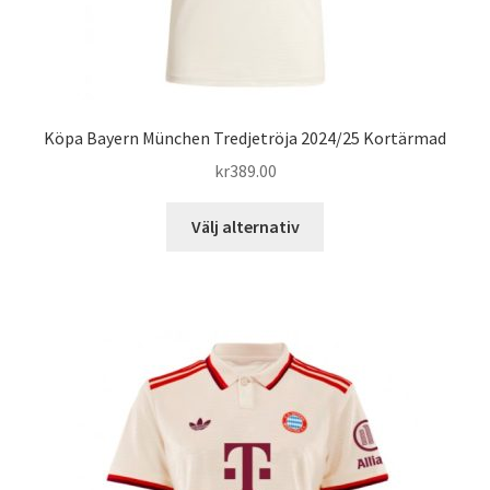
Köpa Bayern München Tredjetröja 2024/25 Kortärmad
kr
389.00
Den
Välj alternativ
här
produkten
har
flera
varianter.
De
olika
alternativen
kan
väljas