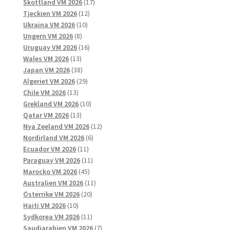
produkter
17
Skottland VM 2026
17
12
produkter
Tjeckien VM 2026
12
10
produkter
Ukraina VM 2026
10
8
produkter
Ungern VM 2026
8
produkter
16
Uruguay VM 2026
16
13
produkter
Wales VM 2026
13
produkter
38
Japan VM 2026
38
produkter
29
Algeriet VM 2026
29
13
produkter
Chile VM 2026
13
produkter
10
Grekland VM 2026
10
13
produkter
Qatar VM 2026
13
produkter
12
Nya Zeeland VM 2026
12
6
produkter
Nordirland VM 2026
6
11
produkter
Ecuador VM 2026
11
produkter
11
Paraguay VM 2026
11
45
produkter
Marocko VM 2026
45
produkter
11
Australien VM 2026
11
20
produkter
Österrike VM 2026
20
10
produkter
Haiti VM 2026
10
produkter
11
Sydkorea VM 2026
11
produkter
7
Saudiarabien VM 2026
7