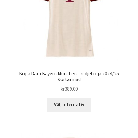
på
produktsidan
Köpa Dam Bayern München Tredjetröja 2024/25
Kortärmad
kr
389.00
Den
Välj alternativ
här
produkten
har
flera