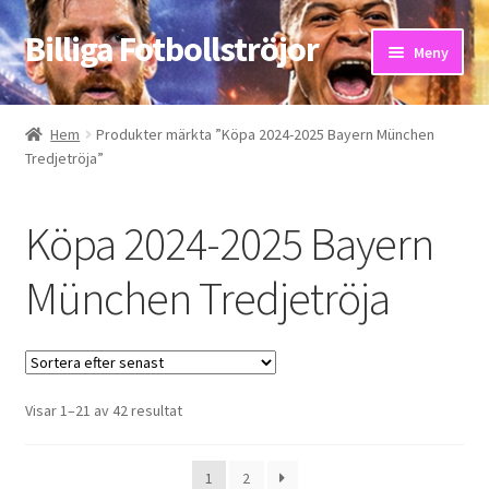
Billiga Fotbollströjor
Hoppa
Hoppa
Meny
till
till
navigering
innehåll
Hem
Hem
Produkter märkta ”Köpa 2024-2025 Bayern München
Tredjetröja”
Bloggar
Butik
Köpa 2024-2025 Bayern
Kassa
München Tredjetröja
Kontakta oss
Mitt konto
Sortera
Visar 1–21 av 42 resultat
efter
Storleksguiden
senaste
1
2