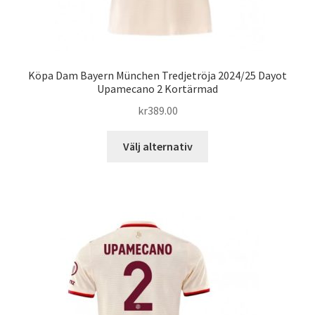
Köpa Dam Bayern München Tredjetröja 2024/25 Dayot
Upamecano 2 Kortärmad
kr
389.00
Den
Välj alternativ
här
produkten
har
flera
varianter.
De
olika
alternativen
kan
väljas