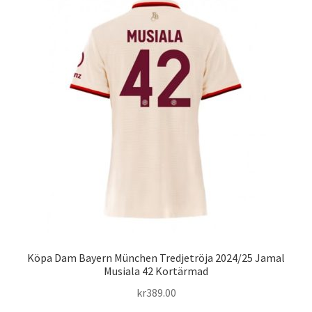
varianter.
De
olika
alternativen
kan
väljas
på
produktsidan
Köpa Dam Bayern München Tredjetröja 2024/25 Jamal
Musiala 42 Kortärmad
kr
389.00