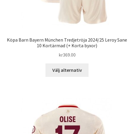
Köpa Barn Bayern München Tredjetröja 2024/25 Leroy Sane
10 Kortärmad (+ Korta byxor)
kr
369.00
Den
Välj alternativ
här
produkten
har
flera
varianter.
De
olika
alternativen
kan