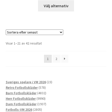
Den
Välj alternativ
här
produkten
har
flera
varianter.
De
Sortera
Visar 1–21 av 42 resultat
olika
efter
alternativen
senaste
1
2
kan
väljas
på
produktsidan
23
Sveriges spelare i VM 2026
23
578
produkter
Retro Fotbollskläder
578
produkter
4832
Barn Fotbollskläder
4832
9990
produkter
Herr Fotbollskläder
9990
produkter
1937
Dam Fotbollskläder
1937
2805
produkter
Fotbolls-VM 2026
2805