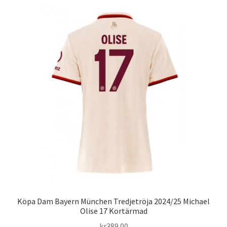
flera
varianter.
De
olika
alternativen
kan
väljas
på
produktsidan
Köpa Dam Bayern München Tredjetröja 2024/25 Michael
Olise 17 Kortärmad
kr
389.00