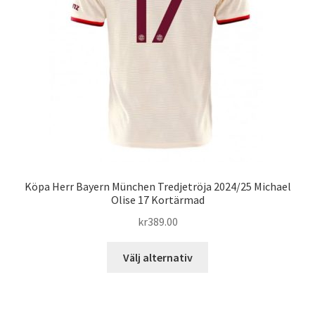
väljas
på
produktsidan
Köpa Herr Bayern München Tredjetröja 2024/25 Michael
Olise 17 Kortärmad
kr
389.00
Den
Välj alternativ
här
produkten
har