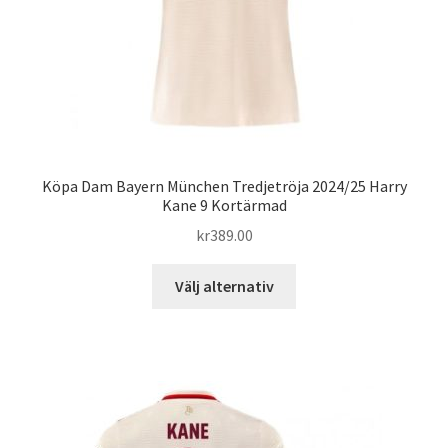
Köpa Dam Bayern München Tredjetröja 2024/25 Harry
Kane 9 Kortärmad
kr
389.00
Den
Välj alternativ
här
produkten
har
flera
varianter.
De