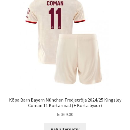
De
olika
alternativen
kan
väljas
på
produktsidan
Köpa Barn Bayern München Tredjetröja 2024/25 Kingsley
Coman 11 Kortärmad (+ Korta byxor)
kr
369.00
Den
Välj alternativ