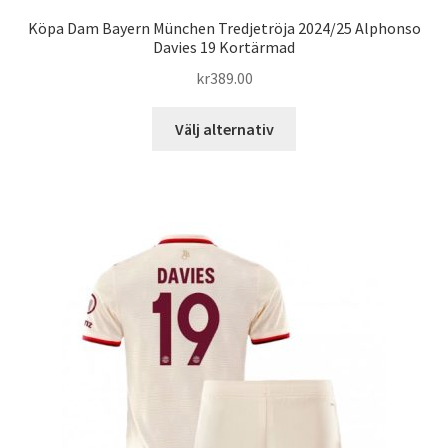
Köpa Dam Bayern München Tredjetröja 2024/25 Alphonso
Davies 19 Kortärmad
kr
389.00
Den
Välj alternativ
här
produkten
har
flera
varianter.
De
olika
alternativen
kan
väljas
på
produktsidan