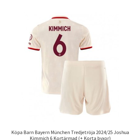
har
flera
varianter.
De
olika
alternativen
kan
väljas
på
produktsidan
Köpa Barn Bayern München Tredjetröja 2024/25 Joshua
Kimmich 6 Kortärmad (+ Korta byxor)