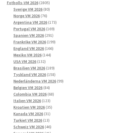
2805
produkter
Fotbolls-VM 2026
2805
produkter
80
Sverige VM 2026
80
76
produkter
Norge VM 2026
76
produkter
173
Argentina VM 2026
173
169
produkter
Portugal VM 2026
169
291
produkter
Spanien VM 2026
291
produkter
199
Frankrike VM 2026
199
166
produkter
England VM 2026
166
144
produkter
Mexiko VM 2026
144
132
produkter
USA VM 2026
132
produkter
189
Brasilien VM 2026
189
produkter
158
Tyskland VM 2026
158
produkter
99
Nederländerna VM 2026
99
84
produkter
Belgien VM 2026
84
produkter
68
Colombia VM 2026
68
123
produkter
Italien VM 2026
123
produkter
35
Kroatien VM 2026
35
31
produkter
Kanada VM 2026
31
13
produkter
Turkiet VM 2026
13
produkter
46
Schweiz VM 2026
46