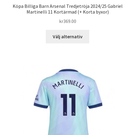
Köpa Billiga Barn Arsenal Tredjetröja 2024/25 Gabriel
Martinelli 11 Kortärmad (+ Korta byxor)
kr
369.00
Den
Välj alternativ
här
produkten
har
flera
varianter.
De
olika
alternativen
kan
väljas
på
produktsidan