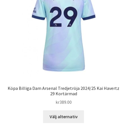
alternativen
kan
väljas
på
produktsidan
Köpa Billiga Dam Arsenal Tredjetröja 2024/25 Kai Havertz
29 Kortärmad
kr
389.00
Den
Välj alternativ
här