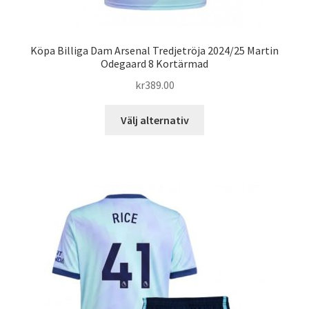
Köpa Billiga Dam Arsenal Tredjetröja 2024/25 Martin
Odegaard 8 Kortärmad
kr
389.00
Den
Välj alternativ
här
produkten
har
flera
varianter.
De
olika
alternativen
kan
väljas
på