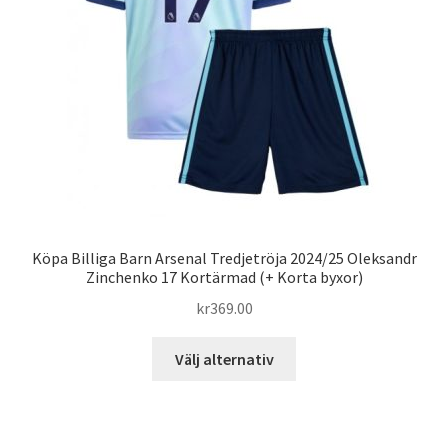
väljas
på
produktsidan
Köpa Billiga Barn Arsenal Tredjetröja 2024/25 Oleksandr
Zinchenko 17 Kortärmad (+ Korta byxor)
kr
369.00
Den
Välj alternativ
här
produkten
har
flera