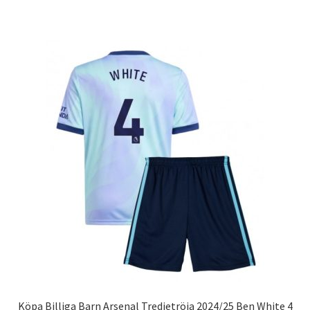
produkten
har
flera
varianter.
De
olika
alternativen
kan
väljas
på
produktsidan
Köpa Billiga Barn Arsenal Tredjetröja 2024/25 Ben White 4