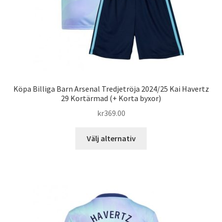
Köpa Billiga Barn Arsenal Tredjetröja 2024/25 Kai Havertz
29 Kortärmad (+ Korta byxor)
kr
369.00
Den
Välj alternativ
här
produkten
har
flera
varianter.
De
olika