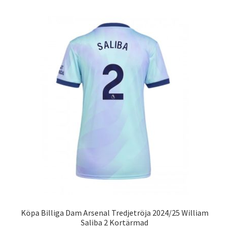
har
flera
varianter.
De
olika
alternativen
kan
väljas
på
produktsidan
Köpa Billiga Dam Arsenal Tredjetröja 2024/25 William
Saliba 2 Kortärmad