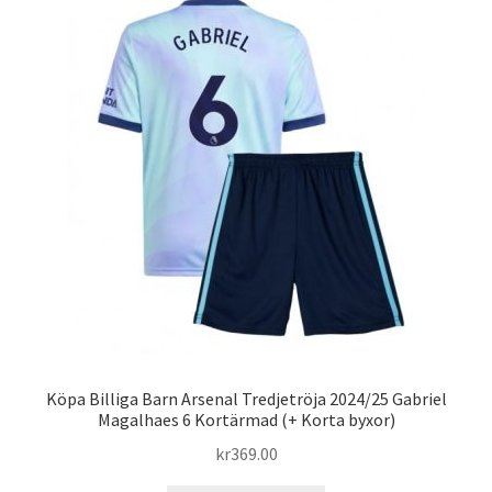
De
olika
alternativen
kan
väljas
på
produktsidan
Köpa Billiga Barn Arsenal Tredjetröja 2024/25 Gabriel
Magalhaes 6 Kortärmad (+ Korta byxor)
kr
369.00