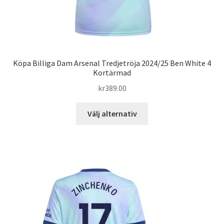
Köpa Billiga Dam Arsenal Tredjetröja 2024/25 Ben White 4
Kortärmad
kr
389.00
Den
Välj alternativ
här
produkten
har
flera
varianter.
De
olika
alternativen
kan