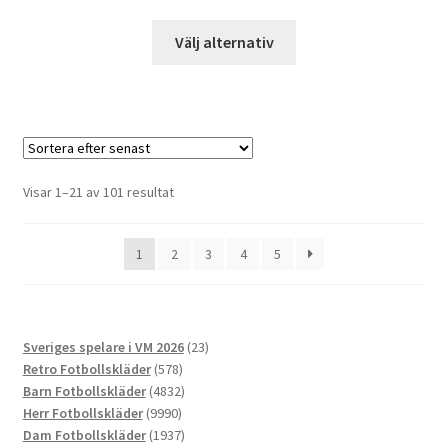
Den
Välj alternativ
här
produkten
har
flera
varianter.
De
Sortera
Visar 1–21 av 101 resultat
olika
efter
alternativen
senaste
1
2
3
4
5
kan
väljas
på
produktsidan
23
Sveriges spelare i VM 2026
23
578
produkter
Retro Fotbollskläder
578
produkter
4832
Barn Fotbollskläder
4832
9990
produkter
Herr Fotbollskläder
9990
produkter
1937
Dam Fotbollskläder
1937