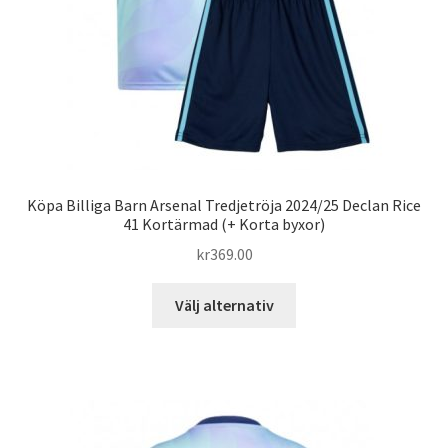
produktsidan
Köpa Billiga Barn Arsenal Tredjetröja 2024/25 Declan Rice
41 Kortärmad (+ Korta byxor)
kr
369.00
Den
Välj alternativ
här
produkten
har
flera
varianter.
De