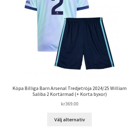
kan
väljas
på
produktsidan
Köpa Billiga Barn Arsenal Tredjetröja 2024/25 William
Saliba 2 Kortärmad (+ Korta byxor)
kr
369.00
Den
Välj alternativ
här
produkten