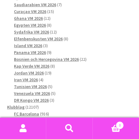
produkter
7
Saudiarabien VM 2026
7
15
produkter
Curaçao VM 2026
15
12
produkter
Ghana VM 2026
12
produkter
8
Egypten VM 2026
8
produkter
12
Sydafrika VM 2026
12
produkter
8
Elfenbenskusten VM 2026
8
3
produkter
Island VM 2026
3
produkter
9
Panama VM 2026
9
produkter
22
Bosnien och Hercegovina VM 2026
22
8
produkter
Kap Verde VM 2026
8
19
produkter
Jordan VM 2026
19
4
produkter
Iran VM 2026
4
produkter
5
Tunisien VM 2026
5
produkter
5
Venezuela VM 2026
5
3
produkter
DR Kongo VM 2026
3
12107
produkter
Klubblag
12107
produkter
916
FC Barcelona
916
1024
produkter
Real Madrid
1024
0
produkter
552
Paris Saint-Germain F.C.
552
Sök
Sök
536
produkter
FC Bayern München
536