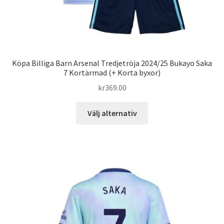
Köpa Billiga Barn Arsenal Tredjetröja 2024/25 Bukayo Saka
7 Kortärmad (+ Korta byxor)
kr
369.00
Den
Välj alternativ
här
produkten
har
flera
varianter.
De
olika
alternativen
kan