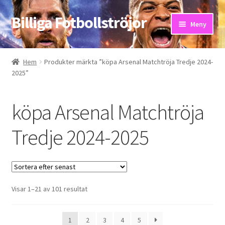
Billiga Fotbollströjor
Hoppa
Hoppa
Meny
till
till
navigering
innehåll
Hem
Hem
Produkter märkta ”köpa Arsenal Matchtröja Tredje 2024-
2025”
Bloggar
Butik
köpa Arsenal Matchtröja
Kassa
Tredje 2024-2025
Kontakta oss
Mitt konto
Sortera
Visar 1–21 av 101 resultat
efter
Storleksguiden
senaste
1
2
3
4
5