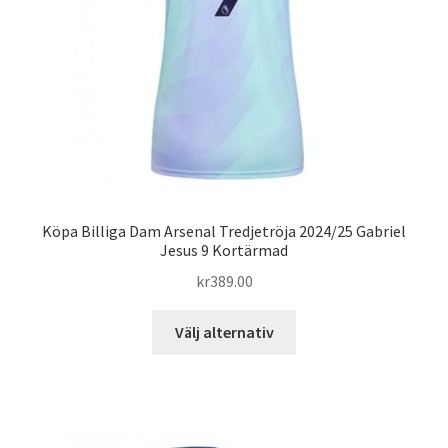
på
produktsidan
Köpa Billiga Dam Arsenal Tredjetröja 2024/25 Gabriel
Jesus 9 Kortärmad
kr
389.00
Den
Välj alternativ
här
produkten
har
flera
varianter.