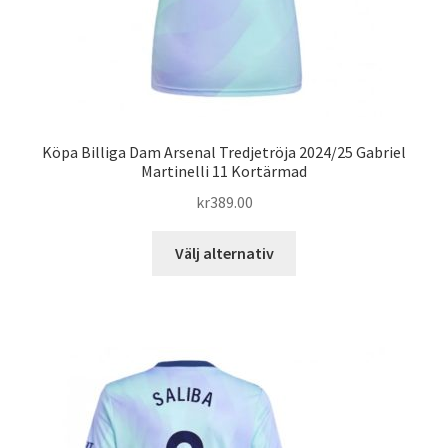
Köpa Billiga Dam Arsenal Tredjetröja 2024/25 Gabriel
Martinelli 11 Kortärmad
kr
389.00
Den
Välj alternativ
här
produkten
har
flera
varianter.
De
olika
alternativen