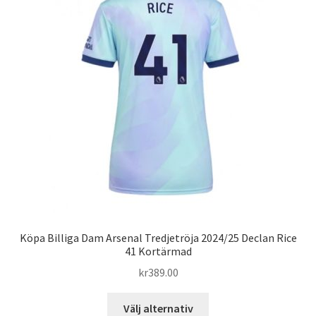
olika
alternativen
kan
väljas
på
produktsidan
Köpa Billiga Dam Arsenal Tredjetröja 2024/25 Declan Rice
41 Kortärmad
kr
389.00
Den
Välj alternativ