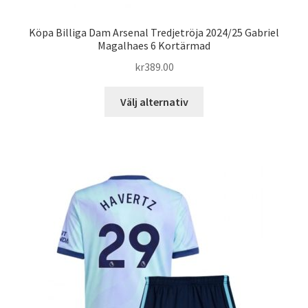
Köpa Billiga Dam Arsenal Tredjetröja 2024/25 Gabriel
Magalhaes 6 Kortärmad
kr
389.00
Den
Välj alternativ
här
produkten
har
flera
varianter.
De
olika
alternativen
kan
väljas
på
produktsidan