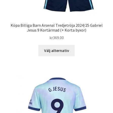
Köpa Billiga Barn Arsenal Tredjetröja 2024/25 Gabriel
Jesus 9 Kortärmad (+ Korta byxor)
kr
369.00
Den
Välj alternativ
här
produkten
har
flera
varianter.
De
olika
alternativen
kan
väljas