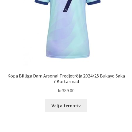
väljas
på
produktsidan
Köpa Billiga Dam Arsenal Tredjetröja 2024/25 Bukayo Saka
7 Kortärmad
kr
389.00
Den
Välj alternativ
här
produkten
har
flera