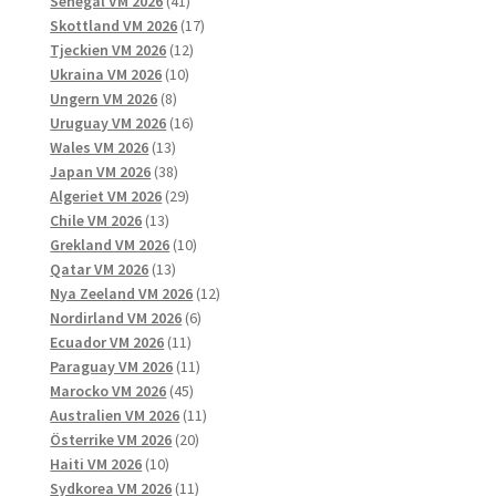
41
produkter
Senegal VM 2026
41
produkter
17
Skottland VM 2026
17
12
produkter
Tjeckien VM 2026
12
10
produkter
Ukraina VM 2026
10
8
produkter
Ungern VM 2026
8
produkter
16
Uruguay VM 2026
16
13
produkter
Wales VM 2026
13
produkter
38
Japan VM 2026
38
produkter
29
Algeriet VM 2026
29
13
produkter
Chile VM 2026
13
produkter
10
Grekland VM 2026
10
13
produkter
Qatar VM 2026
13
produkter
12
Nya Zeeland VM 2026
12
6
produkter
Nordirland VM 2026
6
11
produkter
Ecuador VM 2026
11
produkter
11
Paraguay VM 2026
11
45
produkter
Marocko VM 2026
45
produkter
11
Australien VM 2026
11
20
produkter
Österrike VM 2026
20
10
produkter
Haiti VM 2026
10
produkter
11
Sydkorea VM 2026
11