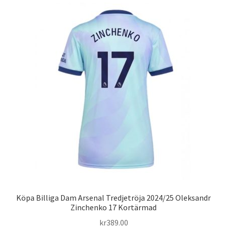
varianter.
De
olika
alternativen
kan
väljas
på
produktsidan
Köpa Billiga Dam Arsenal Tredjetröja 2024/25 Oleksandr
Zinchenko 17 Kortärmad
kr
389.00