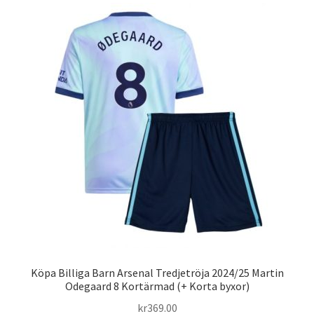
varianter.
De
olika
alternativen
kan
väljas
på
produktsidan
Köpa Billiga Barn Arsenal Tredjetröja 2024/25 Martin
Odegaard 8 Kortärmad (+ Korta byxor)
kr
369.00