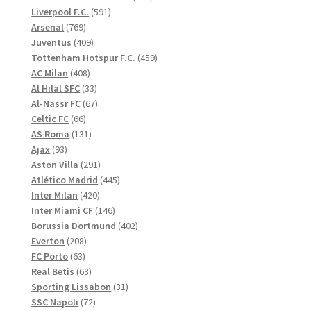
591
produkter
Liverpool F.C.
591
769
produkter
Arsenal
769
produkter
409
Juventus
409
produkter
459
Tottenham Hotspur F.C.
459
408
produkter
AC Milan
408
produkter
33
Al Hilal SFC
33
produkter
67
Al-Nassr FC
67
66
produkter
Celtic FC
66
produkter
131
AS Roma
131
93
produkter
Ajax
93
produkter
291
Aston Villa
291
produkter
445
Atlético Madrid
445
420
produkter
Inter Milan
420
produkter
146
Inter Miami CF
146
produkter
402
Borussia Dortmund
402
208
produkter
Everton
208
63
produkter
FC Porto
63
produkter
63
Real Betis
63
produkter
31
Sporting Lissabon
31
72
produkter
SSC Napoli
72