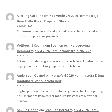
Åkerling Caroline
om
Kap Verde VM 2026 Hemmatröja
Barn Fotbollsset Tröja och Shorts
3 augusti 2026
Skulle rekommendera till andra. Kundtjänsten har som alltid varit
bra om det uppstår några problem.
Vollbrecht Cecilia
om
Bosnien och Hercegovina
Hemmatröja VM 2026 Herr Fotbollströja 2026/27
6 juli 2026
Allt kom inom den angivna leveranstiden och deras kundsupport var
engagerande och höll mig uppdaterad hela tiden.
Andersson Öyvind
om
Norge VM 2026 Hemmatröja Erling
Haaland 9 Fotbollströja Herr
6 juli 2026
Jag har precis fått min andra beställning från det här företaget. Jag
har köpt många fotbollströjor, men kvalitetsmässigt överträffar
ingen…
Sekula Hanna
om
Brasilien Bortatröja VM 2026 Herr –