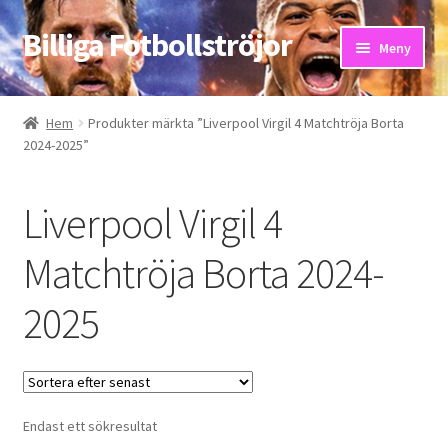
Billiga Fotbollströjor
Hoppa
Hoppa
Meny
till
till
navigering
innehåll
Hem
Hem
Produkter märkta ”Liverpool Virgil 4 Matchtröja Borta
2024-2025”
Bloggar
Butik
Liverpool Virgil 4
Kassa
Matchtröja Borta 2024-
2025
Kontakta oss
Mitt konto
Storleksguiden
Endast ett sökresultat