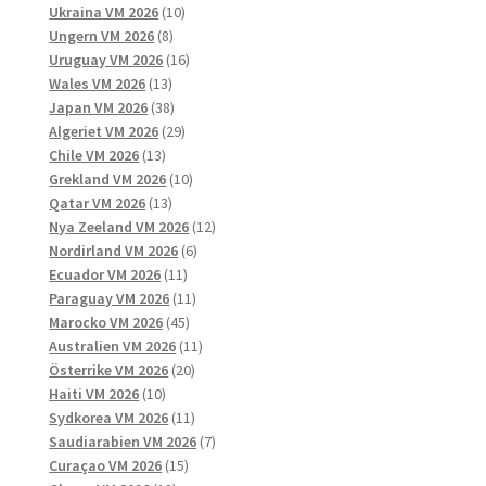
10
produkter
Ukraina VM 2026
10
8
produkter
Ungern VM 2026
8
produkter
16
Uruguay VM 2026
16
13
produkter
Wales VM 2026
13
produkter
38
Japan VM 2026
38
produkter
29
Algeriet VM 2026
29
13
produkter
Chile VM 2026
13
produkter
10
Grekland VM 2026
10
13
produkter
Qatar VM 2026
13
produkter
12
Nya Zeeland VM 2026
12
6
produkter
Nordirland VM 2026
6
11
produkter
Ecuador VM 2026
11
produkter
11
Paraguay VM 2026
11
45
produkter
Marocko VM 2026
45
produkter
11
Australien VM 2026
11
20
produkter
Österrike VM 2026
20
10
produkter
Haiti VM 2026
10
produkter
11
Sydkorea VM 2026
11
produkter
7
Saudiarabien VM 2026
7
15
produkter
Curaçao VM 2026
15