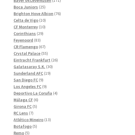
produkter
171
Bayer 04 Leverkusen
171
25
produkter
Boca Juniors
25
produkter
76
Brighton Hove Albion
76
10
produkter
Celta de Vigo
10
10
produkter
CF Monterrey
10
29
produkter
Corinthians
29
83
produkter
Feyenoord
83
produkter
67
CR Flamengo
67
produkter
55
Crystal Palace
55
produkter
26
Eintracht Frankfurt
26
30
produkter
Galatasaray S.K.
30
19
produkter
Sunderland AFC
19
9
produkter
San Diego FC
9
produkter
9
Los Angeles FC
9
produkter
4
Deportivo La Coruña
4
6
produkter
Málaga CF
6
5
produkter
Girona FC
5
7
produkter
RC Lens
7
produkter
13
Atlético Mineiro
13
5
produkter
Botafogo
5
5
produkter
Remo
5