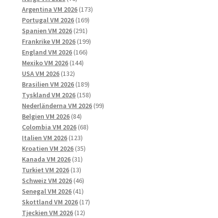
produkter
173
Argentina VM 2026
173
169
produkter
Portugal VM 2026
169
291
produkter
Spanien VM 2026
291
produkter
199
Frankrike VM 2026
199
166
produkter
England VM 2026
166
144
produkter
Mexiko VM 2026
144
132
produkter
USA VM 2026
132
produkter
189
Brasilien VM 2026
189
produkter
158
Tyskland VM 2026
158
produkter
99
Nederländerna VM 2026
99
84
produkter
Belgien VM 2026
84
produkter
68
Colombia VM 2026
68
123
produkter
Italien VM 2026
123
produkter
35
Kroatien VM 2026
35
31
produkter
Kanada VM 2026
31
13
produkter
Turkiet VM 2026
13
produkter
46
Schweiz VM 2026
46
41
produkter
Senegal VM 2026
41
produkter
17
Skottland VM 2026
17
12
produkter
Tjeckien VM 2026
12