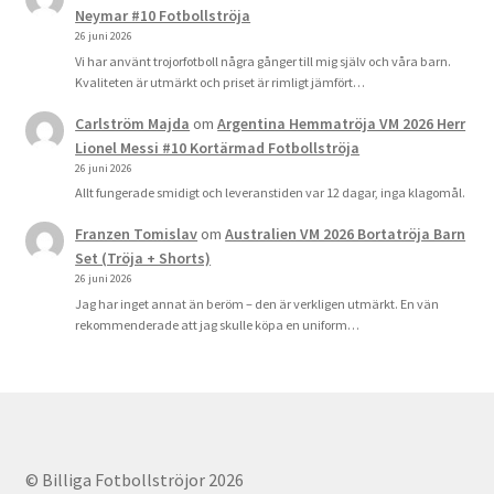
Neymar #10 Fotbollströja
26 juni 2026
Vi har använt trojorfotboll några gånger till mig själv och våra barn.
Kvaliteten är utmärkt och priset är rimligt jämfört…
Carlström Majda
om
Argentina Hemmatröja VM 2026 Herr
Lionel Messi #10 Kortärmad Fotbollströja
26 juni 2026
Allt fungerade smidigt och leveranstiden var 12 dagar, inga klagomål.
Franzen Tomislav
om
Australien VM 2026 Bortatröja Barn
Set (Tröja + Shorts)
26 juni 2026
Jag har inget annat än beröm – den är verkligen utmärkt. En vän
rekommenderade att jag skulle köpa en uniform…
© Billiga Fotbollströjor 2026