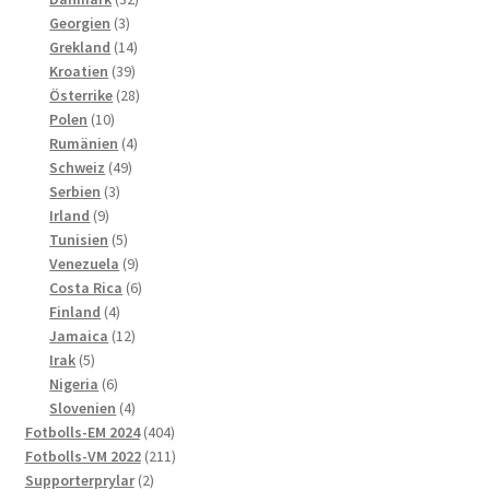
3
produkter
Georgien
3
produkter
14
Grekland
14
39
produkter
Kroatien
39
produkter
28
Österrike
28
10
produkter
Polen
10
produkter
4
Rumänien
4
49
produkter
Schweiz
49
3
produkter
Serbien
3
9
produkter
Irland
9
produkter
5
Tunisien
5
produkter
9
Venezuela
9
produkter
6
Costa Rica
6
4
produkter
Finland
4
produkter
12
Jamaica
12
5
produkter
Irak
5
produkter
6
Nigeria
6
produkter
4
Slovenien
4
produkter
404
Fotbolls-EM 2024
404
produkter
211
Fotbolls-VM 2022
211
2
produkter
Supporterprylar
2