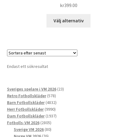
Betygsatt
kr
399.00
5.00
av 5
Den
Välj alternativ
här
produkten
har
flera
varianter.
De
Endast ett sökresultat
olika
alternativen
kan
23
Sveriges spelare i VM 2026
23
väljas
578
produkter
Retro Fotbollskläder
578
på
produkter
4832
Barn Fotbollskläder
4832
produktsidan
9990
produkter
Herr Fotbollskläder
9990
produkter
1937
Dam Fotbollskläder
1937
2805
produkter
Fotbolls-VM 2026
2805
produkter
80
Sverige VM 2026
80
76
produkter
Norge VM 2026
76