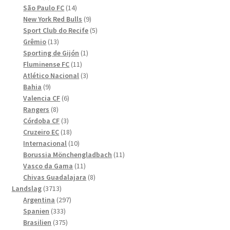
produkter
14
São Paulo FC
14
produkter
9
New York Red Bulls
9
produkter
5
Sport Club do Recife
5
13
produkter
Grêmio
13
produkter
1
Sporting de Gijón
1
11
produkt
Fluminense FC
11
produkter
3
Atlético Nacional
3
9
produkter
Bahia
9
produkter
6
Valencia CF
6
8
produkter
Rangers
8
produkter
3
Córdoba CF
3
produkter
18
Cruzeiro EC
18
produkter
10
Internacional
10
produkter
11
Borussia Mönchengladbach
11
11
produkter
Vasco da Gama
11
produkter
8
Chivas Guadalajara
8
3713
produkter
Landslag
3713
produkter
297
Argentina
297
333
produkter
Spanien
333
produkter
375
Brasilien
375