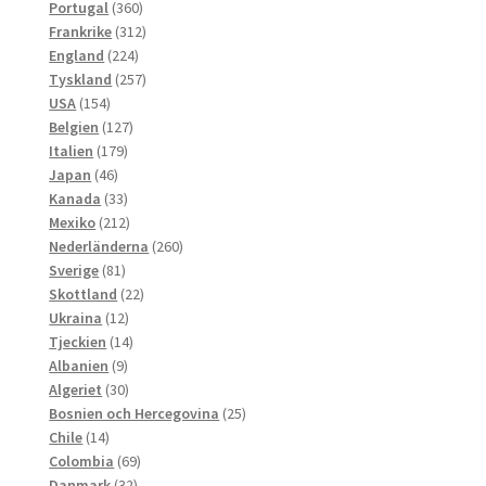
produkter
360
Portugal
360
produkter
312
Frankrike
312
224
produkter
England
224
produkter
257
Tyskland
257
154
produkter
USA
154
produkter
127
Belgien
127
179
produkter
Italien
179
46
produkter
Japan
46
produkter
33
Kanada
33
produkter
212
Mexiko
212
produkter
260
Nederländerna
260
81
produkter
Sverige
81
produkter
22
Skottland
22
12
produkter
Ukraina
12
produkter
14
Tjeckien
14
9
produkter
Albanien
9
produkter
30
Algeriet
30
produkter
25
Bosnien och Hercegovina
25
14
produkter
Chile
14
produkter
69
Colombia
69
32
produkter
Danmark
32