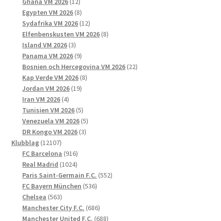
12
produkter
Ghana VM 2026
12
produkter
8
Egypten VM 2026
8
produkter
12
Sydafrika VM 2026
12
produkter
8
Elfenbenskusten VM 2026
8
3
produkter
Island VM 2026
3
produkter
9
Panama VM 2026
9
produkter
22
Bosnien och Hercegovina VM 2026
22
8
produkter
Kap Verde VM 2026
8
19
produkter
Jordan VM 2026
19
4
produkter
Iran VM 2026
4
produkter
5
Tunisien VM 2026
5
produkter
5
Venezuela VM 2026
5
3
produkter
DR Kongo VM 2026
3
12107
produkter
Klubblag
12107
produkter
916
FC Barcelona
916
1024
produkter
Real Madrid
1024
produkter
552
Paris Saint-Germain F.C.
552
536
produkter
FC Bayern München
536
563
produkter
Chelsea
563
produkter
686
Manchester City F.C.
686
produkter
688
Manchester United F.C.
688