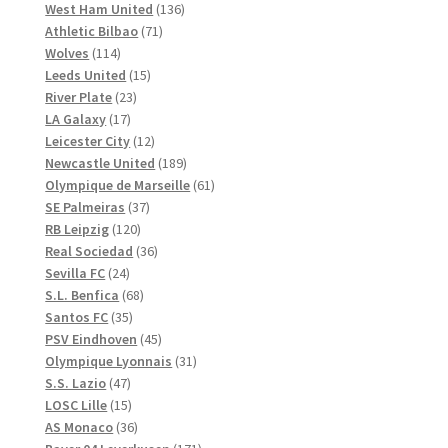
produkter
136
West Ham United
136
71
produkter
Athletic Bilbao
71
114
produkter
Wolves
114
produkter
15
Leeds United
15
23
produkter
River Plate
23
17
produkter
LA Galaxy
17
produkter
12
Leicester City
12
produkter
189
Newcastle United
189
produkter
61
Olympique de Marseille
61
37
produkter
SE Palmeiras
37
120
produkter
RB Leipzig
120
produkter
36
Real Sociedad
36
24
produkter
Sevilla FC
24
produkter
68
S.L. Benfica
68
35
produkter
Santos FC
35
produkter
45
PSV Eindhoven
45
produkter
31
Olympique Lyonnais
31
47
produkter
S.S. Lazio
47
produkter
15
LOSC Lille
15
produkter
36
AS Monaco
36