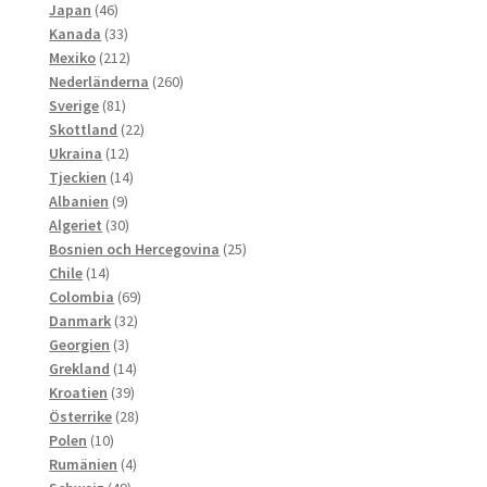
46
produkter
Japan
46
produkter
33
Kanada
33
produkter
212
Mexiko
212
produkter
260
Nederländerna
260
81
produkter
Sverige
81
produkter
22
Skottland
22
12
produkter
Ukraina
12
produkter
14
Tjeckien
14
9
produkter
Albanien
9
produkter
30
Algeriet
30
produkter
25
Bosnien och Hercegovina
25
14
produkter
Chile
14
produkter
69
Colombia
69
32
produkter
Danmark
32
3
produkter
Georgien
3
produkter
14
Grekland
14
39
produkter
Kroatien
39
produkter
28
Österrike
28
10
produkter
Polen
10
produkter
4
Rumänien
4