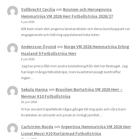
Vollbrecht Cecilia
om
Bosnien och Hercegovina
Hemmatröja VM 2026 Herr Fotbollströja 2026/27
6 juli 2026
Allt kom inom den angivna leveranstiden och deras kundsupport var
engagerande och höll mig uppdaterad hela tiden.
Andersson Öyvind
om
Norge VM 2026 Hemmatröja Erling
Haaland 9 Fotbollströja Herr
6 juli 2026
Jag har precis fått min andra beställning från det här företaget. Jag
har köpt många fotbollströjor, men kvalitetsmässigt överträffar
ingen…
Sekula Hanna
om
Brasilien Bortatröja VM 2026 Herr –
Neymar #10 Fotbollströja
26 juni 2026
Vi har använt trojorfotboll några gånger till mig själv och våra barn.
Kvaliteten är utmärkt och priset är rimligt jämfört…
Carlström Majda
om
Argentina Hemmatröja VM 2026 Herr
Lionel Messi #10 Kortärmad Fotbollströja