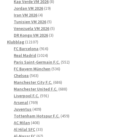
8
produkter
Kap Verde VM 2026
8
19
produkter
Jordan VM 2026
19
4
produkter
Iran VM 2026
4
produkter
5
Tunisien VM 2026
5
produkter
5
Venezuela VM 2026
5
3
produkter
DR Kongo VM 2026
3
12107
produkter
Klubblag
12107
produkter
916
FC Barcelona
916
1024
produkter
Real Madrid
1024
produkter
552
Paris Saint-Germain F.C.
552
536
produkter
FC Bayern München
536
563
produkter
Chelsea
563
produkter
686
Manchester City F.C.
686
produkter
688
Manchester United F.C.
688
591
produkter
Liverpool F.C.
591
769
produkter
Arsenal
769
produkter
409
Juventus
409
produkter
459
Tottenham Hotspur F.C.
459
408
produkter
AC Milan
408
produkter
33
Al Hilal SFC
33
produkter
67
Al-Nassr FC
67