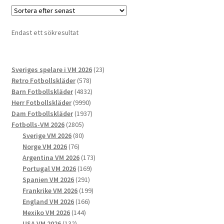
flera
varianter.
De
Endast ett sökresultat
olika
alternativen
kan
23
Sveriges spelare i VM 2026
23
väljas
578
produkter
Retro Fotbollskläder
578
på
produkter
4832
Barn Fotbollskläder
4832
produktsidan
9990
produkter
Herr Fotbollskläder
9990
produkter
1937
Dam Fotbollskläder
1937
2805
produkter
Fotbolls-VM 2026
2805
produkter
80
Sverige VM 2026
80
76
produkter
Norge VM 2026
76
produkter
173
Argentina VM 2026
173
169
produkter
Portugal VM 2026
169
291
produkter
Spanien VM 2026
291
produkter
199
Frankrike VM 2026
199
166
produkter
England VM 2026
166
144
produkter
Mexiko VM 2026
144
132
produkter
USA VM 2026
132