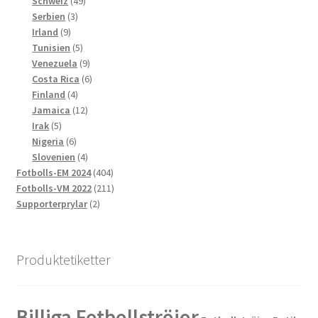
49
produkter
Schweiz
49
3
produkter
Serbien
3
9
produkter
Irland
9
produkter
5
Tunisien
5
produkter
9
Venezuela
9
produkter
6
Costa Rica
6
4
produkter
Finland
4
produkter
12
Jamaica
12
5
produkter
Irak
5
produkter
6
Nigeria
6
produkter
4
Slovenien
4
produkter
404
Fotbolls-EM 2024
404
produkter
211
Fotbolls-VM 2022
211
2
produkter
Supporterprylar
2
produkter
Produktetiketter
Billiga Fotbollströjor