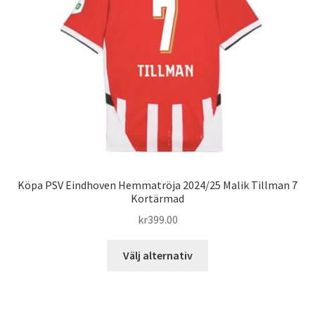
Varukorg
Köpa PSV Eindhoven Hemmatröja 2024/25 Malik Tillman 7
Kortärmad
kr
399.00
Den
Välj alternativ
här
produkten
har