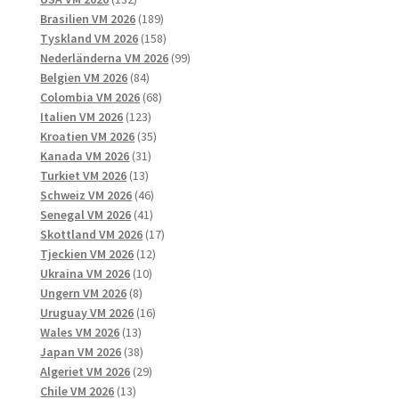
produkter
189
Brasilien VM 2026
189
produkter
158
Tyskland VM 2026
158
produkter
99
Nederländerna VM 2026
99
84
produkter
Belgien VM 2026
84
produkter
68
Colombia VM 2026
68
123
produkter
Italien VM 2026
123
produkter
35
Kroatien VM 2026
35
31
produkter
Kanada VM 2026
31
13
produkter
Turkiet VM 2026
13
produkter
46
Schweiz VM 2026
46
41
produkter
Senegal VM 2026
41
produkter
17
Skottland VM 2026
17
12
produkter
Tjeckien VM 2026
12
10
produkter
Ukraina VM 2026
10
8
produkter
Ungern VM 2026
8
produkter
16
Uruguay VM 2026
16
13
produkter
Wales VM 2026
13
produkter
38
Japan VM 2026
38
produkter
29
Algeriet VM 2026
29
13
produkter
Chile VM 2026
13