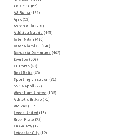
66
produkter
Celtic FC
66
produkter
131
AS Roma
131
93
produkter
Ajax
93
produkter
291
Aston Villa
291
produkter
445
Atlético Madrid
445
420
produkter
Inter Milan
420
produkter
146
Inter Miami CF
146
produkter
402
Borussia Dortmund
402
208
produkter
Everton
208
63
produkter
FC Porto
63
produkter
63
Real Betis
63
produkter
31
Sporting Lissabon
31
72
produkter
SSC Napoli
72
produkter
136
West Ham United
136
71
produkter
Athletic Bilbao
71
114
produkter
Wolves
114
produkter
15
Leeds United
15
23
produkter
River Plate
23
17
produkter
LA Galaxy
17
produkter
12
Leicester City
12