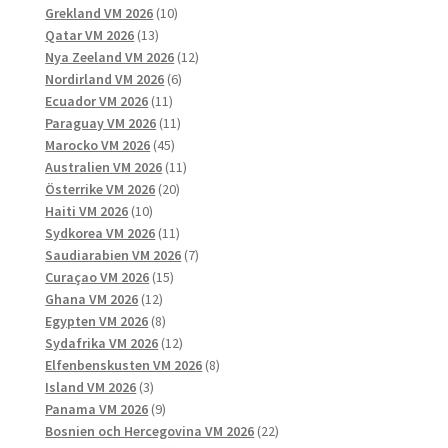
produkter
10
Grekland VM 2026
10
13
produkter
Qatar VM 2026
13
produkter
12
Nya Zeeland VM 2026
12
6
produkter
Nordirland VM 2026
6
11
produkter
Ecuador VM 2026
11
produkter
11
Paraguay VM 2026
11
45
produkter
Marocko VM 2026
45
produkter
11
Australien VM 2026
11
20
produkter
Österrike VM 2026
20
10
produkter
Haiti VM 2026
10
produkter
11
Sydkorea VM 2026
11
produkter
7
Saudiarabien VM 2026
7
15
produkter
Curaçao VM 2026
15
12
produkter
Ghana VM 2026
12
produkter
8
Egypten VM 2026
8
produkter
12
Sydafrika VM 2026
12
produkter
8
Elfenbenskusten VM 2026
8
3
produkter
Island VM 2026
3
produkter
9
Panama VM 2026
9
produkter
22
Bosnien och Hercegovina VM 2026
22