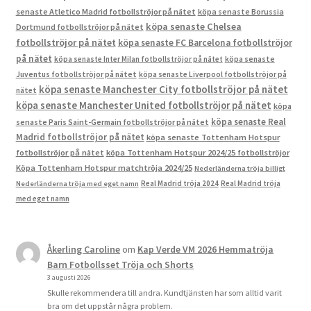
senaste Atletico Madrid fotbollströjor på nätet
köpa senaste Borussia
köpa senaste Chelsea
Dortmund fotbollströjor på nätet
fotbollströjor på nätet
köpa senaste FC Barcelona fotbollströjor
på nätet
köpa senaste Inter Milan fotbollströjor på nätet
köpa senaste
Juventus fotbollströjor på nätet
köpa senaste Liverpool fotbollströjor på
köpa senaste Manchester City fotbollströjor på nätet
nätet
köpa senaste Manchester United fotbollströjor på nätet
köpa
köpa senaste Real
senaste Paris Saint-Germain fotbollströjor på nätet
Madrid fotbollströjor på nätet
köpa senaste Tottenham Hotspur
fotbollströjor på nätet
köpa Tottenham Hotspur 2024/25 fotbollströjor
Köpa Tottenham Hotspur matchtröja 2024/25
Nederländerna tröja billigt
Real Madrid tröja 2024
Real Madrid tröja
Nederländerna tröja med eget namn
med eget namn
Åkerling Caroline
om
Kap Verde VM 2026 Hemmatröja
Barn Fotbollsset Tröja och Shorts
3 augusti 2026
Skulle rekommendera till andra. Kundtjänsten har som alltid varit
bra om det uppstår några problem.