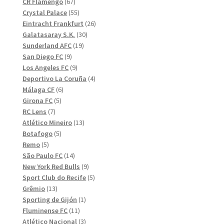
produkter
67
CR Flamengo
67
produkter
55
Crystal Palace
55
produkter
26
Eintracht Frankfurt
26
30
produkter
Galatasaray S.K.
30
19
produkter
Sunderland AFC
19
9
produkter
San Diego FC
9
produkter
9
Los Angeles FC
9
produkter
4
Deportivo La Coruña
4
6
produkter
Málaga CF
6
5
produkter
Girona FC
5
7
produkter
RC Lens
7
produkter
13
Atlético Mineiro
13
5
produkter
Botafogo
5
5
produkter
Remo
5
produkter
14
São Paulo FC
14
produkter
9
New York Red Bulls
9
produkter
5
Sport Club do Recife
5
13
produkter
Grêmio
13
produkter
1
Sporting de Gijón
1
11
produkt
Fluminense FC
11
produkter
3
Atlético Nacional
3