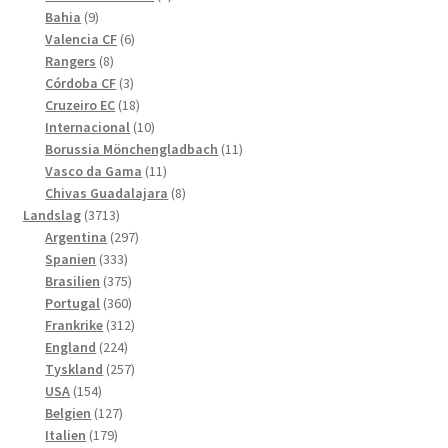
9
produkter
Bahia
9
produkter
6
Valencia CF
6
8
produkter
Rangers
8
produkter
3
Córdoba CF
3
produkter
18
Cruzeiro EC
18
produkter
10
Internacional
10
produkter
11
Borussia Mönchengladbach
11
11
produkter
Vasco da Gama
11
produkter
8
Chivas Guadalajara
8
3713
produkter
Landslag
3713
produkter
297
Argentina
297
333
produkter
Spanien
333
produkter
375
Brasilien
375
produkter
360
Portugal
360
produkter
312
Frankrike
312
224
produkter
England
224
produkter
257
Tyskland
257
154
produkter
USA
154
produkter
127
Belgien
127
179
produkter
Italien
179