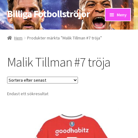
Billiga Fotbollströjor
Hoppa
Hoppa
Meny
till
till
navigering
innehåll
Hem
Hem
Produkter märkta ”Malik Tillman #7 tröja”
Bloggar
Malik Tillman #7 tröja
Butik
Kassa
Endast ett sökresultat
Kontakta oss
Mitt konto
Storleksguiden