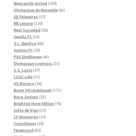
produkter
189
Newcastle United
189
produkter
61
Olympique de Marseille
61
37
produkter
SE Palmeiras
37
120
produkter
RB Leipzig
120
produkter
36
Real Sociedad
36
24
produkter
Sevilla FC
24
produkter
68
S.L. Benfica
68
35
produkter
Santos FC
35
produkter
45
PSV Eindhoven
45
produkter
31
Olympique Lyonnais
31
47
produkter
S.S. Lazio
47
produkter
15
LOSC Lille
15
produkter
36
AS Monaco
36
produkter
171
Bayer 04 Leverkusen
171
25
produkter
Boca Juniors
25
produkter
76
Brighton Hove Albion
76
10
produkter
Celta de Vigo
10
10
produkter
CF Monterrey
10
29
produkter
Corinthians
29
83
produkter
Feyenoord
83