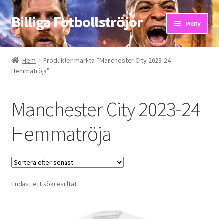
Billiga Fotbollströjor
Hoppa
Hoppa
Meny
till
till
navigering
innehåll
Hem
Hem
Produkter märkta ”Manchester City 2023-24
Hemmatröja”
Bloggar
Butik
Manchester City 2023-24
Kassa
Hemmatröja
Kontakta oss
Mitt konto
Endast ett sökresultat
Storleksguiden