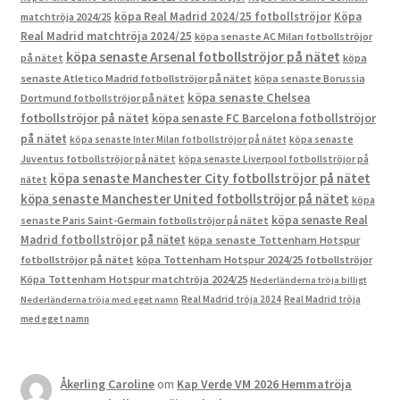
köpa Real Madrid 2024/25 fotbollströjor
Köpa
matchtröja 2024/25
Real Madrid matchtröja 2024/25
köpa senaste AC Milan fotbollströjor
köpa senaste Arsenal fotbollströjor på nätet
på nätet
köpa
senaste Atletico Madrid fotbollströjor på nätet
köpa senaste Borussia
köpa senaste Chelsea
Dortmund fotbollströjor på nätet
fotbollströjor på nätet
köpa senaste FC Barcelona fotbollströjor
på nätet
köpa senaste Inter Milan fotbollströjor på nätet
köpa senaste
Juventus fotbollströjor på nätet
köpa senaste Liverpool fotbollströjor på
köpa senaste Manchester City fotbollströjor på nätet
nätet
köpa senaste Manchester United fotbollströjor på nätet
köpa
köpa senaste Real
senaste Paris Saint-Germain fotbollströjor på nätet
Madrid fotbollströjor på nätet
köpa senaste Tottenham Hotspur
fotbollströjor på nätet
köpa Tottenham Hotspur 2024/25 fotbollströjor
Köpa Tottenham Hotspur matchtröja 2024/25
Nederländerna tröja billigt
Real Madrid tröja 2024
Real Madrid tröja
Nederländerna tröja med eget namn
med eget namn
Åkerling Caroline
om
Kap Verde VM 2026 Hemmatröja