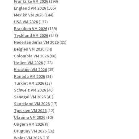
produkter
199
Frankrike VM 2026
199
166
produkter
England VM 2026
166
144
produkter
Mexiko VM 2026
144
132
produkter
USA VM 2026
132
produkter
189
Brasilien VM 2026
189
produkter
158
Tyskland VM 2026
158
produkter
99
Nederländerna VM 2026
99
84
produkter
Belgien VM 2026
84
produkter
68
Colombia VM 2026
68
123
produkter
Italien VM 2026
123
produkter
35
Kroatien VM 2026
35
31
produkter
Kanada VM 2026
31
13
produkter
Turkiet VM 2026
13
produkter
46
Schweiz VM 2026
46
41
produkter
Senegal VM 2026
41
produkter
17
Skottland VM 2026
17
12
produkter
Tjeckien VM 2026
12
10
produkter
Ukraina VM 2026
10
8
produkter
Ungern VM 2026
8
produkter
16
Uruguay VM 2026
16
13
produkter
Wales VM 2026
13