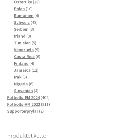
produkter
28
Österrike
28
10
produkter
Polen
10
produkter
4
Rumänien
4
49
produkter
Schweiz
49
3
produkter
Serbien
3
9
produkter
Irland
9
produkter
5
Tunisien
5
produkter
9
Venezuela
9
produkter
6
Costa Rica
6
4
produkter
Finland
4
produkter
12
Jamaica
12
5
produkter
Irak
5
produkter
6
Nigeria
6
produkter
4
Slovenien
4
produkter
404
Fotbolls-EM 2024
404
produkter
211
Fotbolls-VM 2022
211
2
produkter
Supporterprylar
2
produkter
Produktetiketter