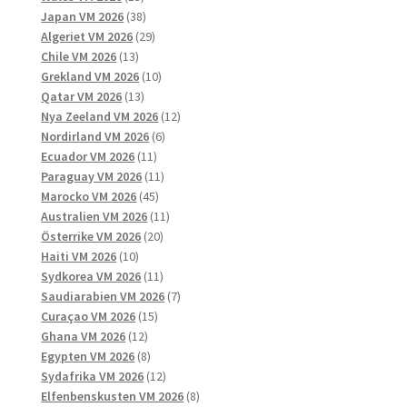
produkter
38
Japan VM 2026
38
produkter
29
Algeriet VM 2026
29
13
produkter
Chile VM 2026
13
produkter
10
Grekland VM 2026
10
13
produkter
Qatar VM 2026
13
produkter
12
Nya Zeeland VM 2026
12
6
produkter
Nordirland VM 2026
6
11
produkter
Ecuador VM 2026
11
produkter
11
Paraguay VM 2026
11
45
produkter
Marocko VM 2026
45
produkter
11
Australien VM 2026
11
20
produkter
Österrike VM 2026
20
10
produkter
Haiti VM 2026
10
produkter
11
Sydkorea VM 2026
11
produkter
7
Saudiarabien VM 2026
7
15
produkter
Curaçao VM 2026
15
12
produkter
Ghana VM 2026
12
produkter
8
Egypten VM 2026
8
produkter
12
Sydafrika VM 2026
12
produkter
8
Elfenbenskusten VM 2026
8