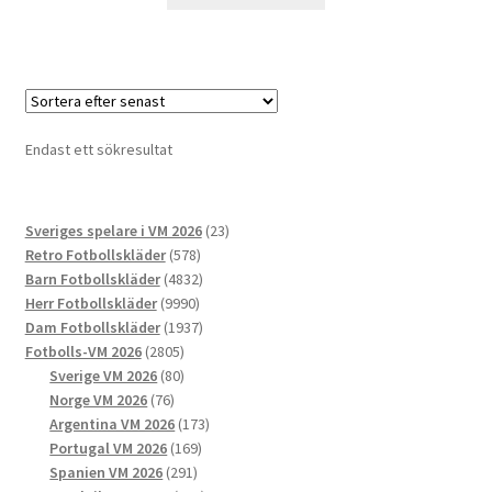
här
produkten
har
flera
varianter.
De
Endast ett sökresultat
olika
alternativen
kan
23
Sveriges spelare i VM 2026
23
väljas
578
produkter
Retro Fotbollskläder
578
på
produkter
4832
Barn Fotbollskläder
4832
produktsidan
9990
produkter
Herr Fotbollskläder
9990
produkter
1937
Dam Fotbollskläder
1937
2805
produkter
Fotbolls-VM 2026
2805
produkter
80
Sverige VM 2026
80
76
produkter
Norge VM 2026
76
produkter
173
Argentina VM 2026
173
169
produkter
Portugal VM 2026
169
291
produkter
Spanien VM 2026
291