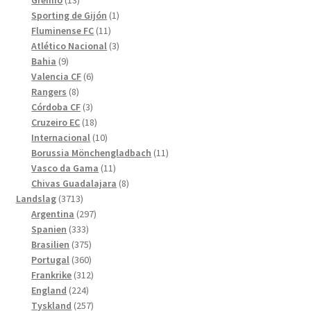
Grêmio
13
produkter
1
Sporting de Gijón
1
11
produkt
Fluminense FC
11
produkter
3
Atlético Nacional
3
9
produkter
Bahia
9
produkter
6
Valencia CF
6
8
produkter
Rangers
8
produkter
3
Córdoba CF
3
produkter
18
Cruzeiro EC
18
produkter
10
Internacional
10
produkter
11
Borussia Mönchengladbach
11
11
produkter
Vasco da Gama
11
produkter
8
Chivas Guadalajara
8
3713
produkter
Landslag
3713
produkter
297
Argentina
297
333
produkter
Spanien
333
produkter
375
Brasilien
375
produkter
360
Portugal
360
produkter
312
Frankrike
312
224
produkter
England
224
produkter
257
Tyskland
257