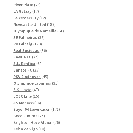
23
produkter
River Plate
23
17
produkter
LA Galaxy
17
produkter
12
Leicester City
12
produkter
189
Newcastle United
189
produkter
61
Olympique de Marseille
61
37
produkter
SE Palmeiras
37
120
produkter
RB Leipzig
120
produkter
36
Real Sociedad
36
24
produkter
Sevilla FC
24
produkter
68
S.L. Benfica
68
35
produkter
Santos FC
35
produkter
45
PSV Eindhoven
45
produkter
31
Olympique Lyonnais
31
47
produkter
S.S. Lazio
47
produkter
15
LOSC Lille
15
produkter
36
AS Monaco
36
produkter
171
Bayer 04 Leverkusen
171
25
produkter
Boca Juniors
25
produkter
76
Brighton Hove Albion
76
10
produkter
Celta de Vigo
10