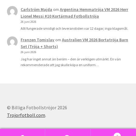
Carlström Majda
om
Argentina Hemmatröja VM 2026 Herr
Lionel Messi #10 Kortärmad Fotbollströja
26 juni 2026
Allt fungerade smidigt och leveranstiden var 12 dagar, inga klagomål.
Franzen Tomislav
om
Australien VM 2026 Bortatröja Barn
Set (Tröja + Shorts)
26 juni 2026
Jag har inget annat än beröm – den är verkligen utmärkt. En vän
rekommenderade att jag skulle köpa en uniform…
© Billiga Fotbollströjor 2026
Trojorfotboll.com
.