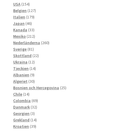
154
produkter
USA
154
produkter
127
Belgien
127
179
produkter
Italien
179
46
produkter
Japan
46
produkter
33
Kanada
33
produkter
212
Mexiko
212
produkter
260
Nederländerna
260
81
produkter
Sverige
81
produkter
22
Skottland
22
12
produkter
Ukraina
12
produkter
14
Tjeckien
14
9
produkter
Albanien
9
produkter
30
Algeriet
30
produkter
25
Bosnien och Hercegovina
25
14
produkter
Chile
14
produkter
69
Colombia
69
32
produkter
Danmark
32
3
produkter
Georgien
3
produkter
14
Grekland
14
39
produkter
Kroatien
39