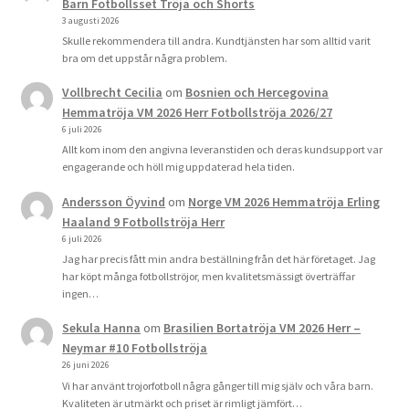
Barn Fotbollsset Tröja och Shorts
3 augusti 2026
Skulle rekommendera till andra. Kundtjänsten har som alltid varit
bra om det uppstår några problem.
Vollbrecht Cecilia
om
Bosnien och Hercegovina
Hemmatröja VM 2026 Herr Fotbollströja 2026/27
6 juli 2026
Allt kom inom den angivna leveranstiden och deras kundsupport var
engagerande och höll mig uppdaterad hela tiden.
Andersson Öyvind
om
Norge VM 2026 Hemmatröja Erling
Haaland 9 Fotbollströja Herr
6 juli 2026
Jag har precis fått min andra beställning från det här företaget. Jag
har köpt många fotbollströjor, men kvalitetsmässigt överträffar
ingen…
Sekula Hanna
om
Brasilien Bortatröja VM 2026 Herr –
Neymar #10 Fotbollströja
26 juni 2026
Vi har använt trojorfotboll några gånger till mig själv och våra barn.
Kvaliteten är utmärkt och priset är rimligt jämfört…