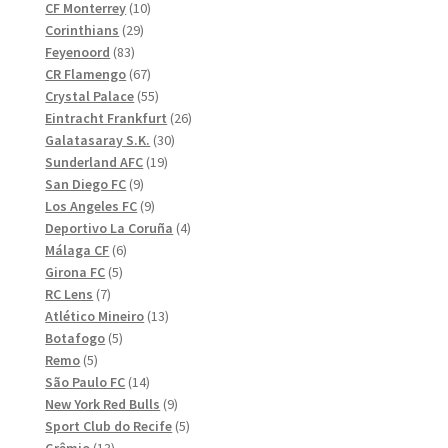
10
produkter
CF Monterrey
10
29
produkter
Corinthians
29
83
produkter
Feyenoord
83
produkter
67
CR Flamengo
67
produkter
55
Crystal Palace
55
produkter
26
Eintracht Frankfurt
26
30
produkter
Galatasaray S.K.
30
19
produkter
Sunderland AFC
19
9
produkter
San Diego FC
9
produkter
9
Los Angeles FC
9
produkter
4
Deportivo La Coruña
4
6
produkter
Málaga CF
6
5
produkter
Girona FC
5
7
produkter
RC Lens
7
produkter
13
Atlético Mineiro
13
5
produkter
Botafogo
5
5
produkter
Remo
5
produkter
14
São Paulo FC
14
produkter
9
New York Red Bulls
9
produkter
5
Sport Club do Recife
5
13
produkter