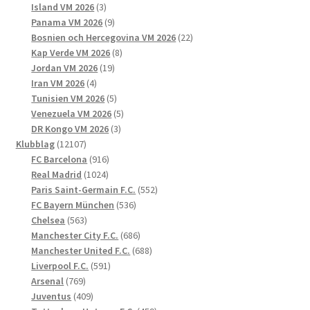
3
produkter
Island VM 2026
3
produkter
9
Panama VM 2026
9
produkter
22
Bosnien och Hercegovina VM 2026
22
8
produkter
Kap Verde VM 2026
8
19
produkter
Jordan VM 2026
19
4
produkter
Iran VM 2026
4
produkter
5
Tunisien VM 2026
5
produkter
5
Venezuela VM 2026
5
3
produkter
DR Kongo VM 2026
3
12107
produkter
Klubblag
12107
produkter
916
FC Barcelona
916
1024
produkter
Real Madrid
1024
produkter
552
Paris Saint-Germain F.C.
552
536
produkter
FC Bayern München
536
563
produkter
Chelsea
563
produkter
686
Manchester City F.C.
686
produkter
688
Manchester United F.C.
688
591
produkter
Liverpool F.C.
591
769
produkter
Arsenal
769
produkter
409
Juventus
409