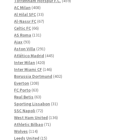
produkter
459
Tottenham Hotspur F.C.
459
408
produkter
AC Milan
408
produkter
33
Al Hilal SFC
33
produkter
67
Al-Nassr FC
67
66
produkter
Celtic FC
66
produkter
131
AS Roma
131
93
produkter
Ajax
93
produkter
291
Aston Villa
291
produkter
445
Atlético Madrid
445
420
produkter
Inter Milan
420
produkter
146
Inter Miami CF
146
produkter
402
Borussia Dortmund
402
208
produkter
Everton
208
63
produkter
FC Porto
63
produkter
63
Real Betis
63
produkter
31
Sporting Lissabon
31
72
produkter
SSC Napoli
72
produkter
136
West Ham United
136
71
produkter
Athletic Bilbao
71
114
produkter
Wolves
114
produkter
15
Leeds United
15