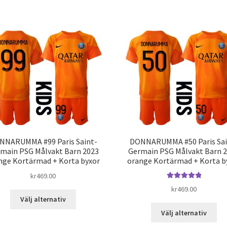
fle
produkten
var
har
De
flera
oli
varianter.
alt
De
kan
olika
väl
alternativen
på
kan
pro
väljas
på
produktsidan
NNARUMMA #99 Paris Saint-
DONNARUMMA #50 Paris Sai
main PSG Målvakt Barn 2023
Germain PSG Målvakt Barn 
nge Kortärmad + Korta byxor
orange Kortärmad + Korta b
kr
469.00
Betygsatt
5.00
kr
469.00
Den
av 5
Välj alternativ
här
De
Välj alternativ
produkten
här