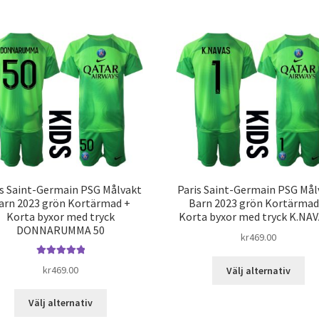
har
har
flera
fle
varianter.
var
De
De
olika
oli
alternativen
alt
kan
kan
väljas
väl
på
på
produktsidan
pro
is Saint-Germain PSG Målvakt
Paris Saint-Germain PSG Mål
arn 2023 grön Kortärmad +
Barn 2023 grön Kortärmad
Korta byxor med tryck
Korta byxor med tryck K.NAV
DONNARUMMA 50
kr
469.00
De
Betygsatt
5.00
kr
469.00
Välj alternativ
av 5
här
pro
Den
Välj alternativ
har
här