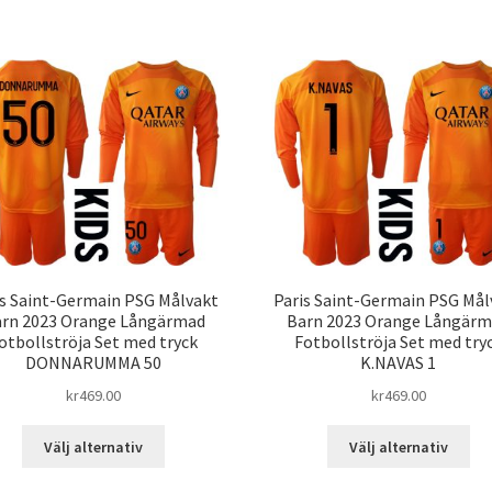
har
har
flera
fle
varianter.
var
De
De
olika
oli
alternativen
alt
kan
kan
väljas
väl
på
på
produktsidan
pro
is Saint-Germain PSG Målvakt
Paris Saint-Germain PSG Mål
rn 2023 Orange Långärmad
Barn 2023 Orange Långär
otbollströja Set med tryck
Fotbollströja Set med try
DONNARUMMA 50
K.NAVAS 1
kr
469.00
kr
469.00
Den
De
Välj alternativ
Välj alternativ
här
här
produkten
pro