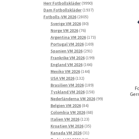
9990
produkter
Herr Fotbollskläder
9990
produkter
1937
Dam Fotbollskläder
1937
2805
produkter
Fotbolls-VM 2026
2805
produkter
80
Sverige VM 2026
80
76
produkter
Norge VM 2026
76
produkter
173
Argentina VM 2026
173
169
produkter
Portugal VM 2026
169
291
produkter
Spanien VM 2026
291
produkter
199
Frankrike VM 2026
199
166
produkter
England VM 2026
166
144
produkter
Mexiko VM 2026
144
132
produkter
USA VM 2026
132
produkter
189
Brasilien VM 2026
189
Fo
produkter
158
Tyskland VM 2026
158
Ger
produkter
99
Nederländerna VM 2026
99
84
produkter
Belgien VM 2026
84
produkter
68
Colombia VM 2026
68
123
produkter
Italien VM 2026
123
produkter
35
Kroatien VM 2026
35
31
produkter
Kanada VM 2026
31