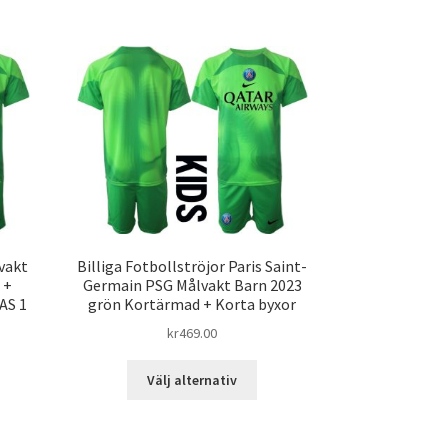
har
ra
flera
ianter.
varianter.
De
ka
olika
ernativen
alternativen
kan
jas
väljas
på
duktsidan
produktsidan
vakt
Billiga Fotbollströjor Paris Saint-
 +
Germain PSG Målvakt Barn 2023
AS 1
grön Kortärmad + Korta byxor
kr
469.00
n
Den
Välj alternativ
här
dukten
produkten
har