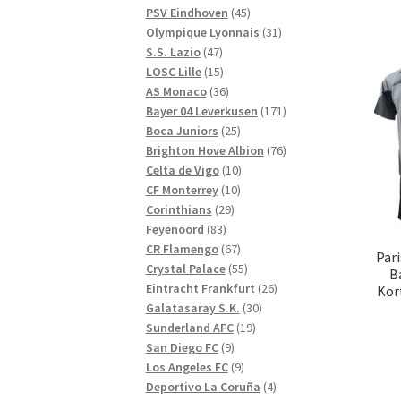
produkter
45
PSV Eindhoven
45
produkter
31
Olympique Lyonnais
31
47
produkter
S.S. Lazio
47
produkter
15
LOSC Lille
15
produkter
36
AS Monaco
36
produkter
171
Bayer 04 Leverkusen
171
25
produkter
Boca Juniors
25
produkter
76
Brighton Hove Albion
76
10
produkter
Celta de Vigo
10
10
produkter
CF Monterrey
10
29
produkter
Corinthians
29
83
produkter
Feyenoord
83
produkter
67
CR Flamengo
67
Par
produkter
55
Crystal Palace
55
B
produkter
26
Eintracht Frankfurt
26
Kor
30
produkter
Galatasaray S.K.
30
19
produkter
Sunderland AFC
19
9
produkter
San Diego FC
9
produkter
9
Los Angeles FC
9
produkter
4
Deportivo La Coruña
4