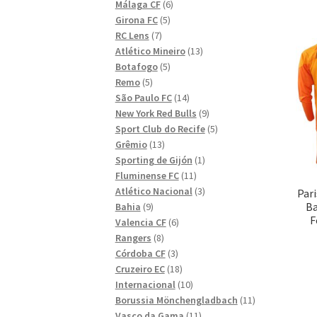
6
produkter
Málaga CF
6
5
produkter
Girona FC
5
7
produkter
RC Lens
7
produkter
13
Atlético Mineiro
13
5
produkter
Botafogo
5
5
produkter
Remo
5
produkter
14
São Paulo FC
14
produkter
9
New York Red Bulls
9
produkter
5
Sport Club do Recife
5
13
produkter
Grêmio
13
produkter
1
Sporting de Gijón
1
11
produkt
Fluminense FC
11
produkter
3
Atlético Nacional
3
Par
9
produkter
Ba
Bahia
9
F
produkter
6
Valencia CF
6
8
produkter
Rangers
8
produkter
3
Córdoba CF
3
produkter
18
Cruzeiro EC
18
produkter
10
Internacional
10
produkter
11
Borussia Mönchengladbach
11
11
produkter
Vasco da Gama
11