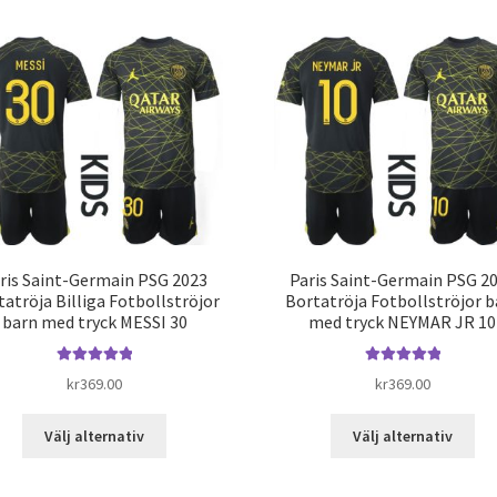
har
har
flera
fle
varianter.
var
De
De
olika
oli
alternativen
alt
kan
kan
väljas
väl
på
på
produktsidan
pro
ris Saint-Germain PSG 2023
Paris Saint-Germain PSG 2
atröja Billiga Fotbollströjor
Bortatröja Fotbollströjor b
barn med tryck MESSI 30
med tryck NEYMAR JR 10
Betygsatt
5.00
Betygsatt
5.00
kr
369.00
kr
369.00
av 5
av 5
Den
De
Välj alternativ
Välj alternativ
här
här
produkten
pro