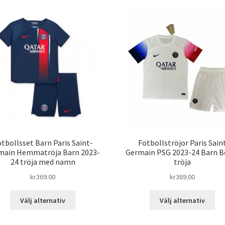
senaste
tbollsset Barn Paris Saint-
Fotbollströjor Paris Sain
main Hemmatröja Barn 2023-
Germain PSG 2023-24 Barn B
24 tröja med namn
tröja
kr
369.00
kr
369.00
Den
De
Välj alternativ
Välj alternativ
här
här
produkten
pro