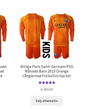
produkten
har
ra
flera
ianter.
varianter.
De
ka
olika
ernativen
alternativen
kan
jas
väljas
på
duktsidan
produktsidan
vakt
Billiga Paris Saint-Germain PSG
mad
Målvakt Barn 2023 Orange
ck
Långärmad Fotbollströja Set
Betygsatt
5.00
kr
469.00
av 5
n
Den
Välj alternativ
här
dukten