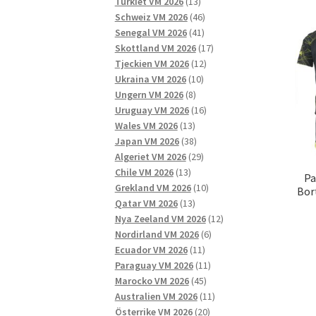
13
produkter
Turkiet VM 2026
13
produkter
46
Schweiz VM 2026
46
41
produkter
Senegal VM 2026
41
produkter
17
Skottland VM 2026
17
12
produkter
Tjeckien VM 2026
12
10
produkter
Ukraina VM 2026
10
8
produkter
Ungern VM 2026
8
produkter
16
Uruguay VM 2026
16
13
produkter
Wales VM 2026
13
produkter
38
Japan VM 2026
38
produkter
29
Algeriet VM 2026
29
13
produkter
Chile VM 2026
13
Pa
produkter
10
Grekland VM 2026
10
Bort
13
produkter
Qatar VM 2026
13
produkter
12
Nya Zeeland VM 2026
12
6
produkter
Nordirland VM 2026
6
11
produkter
Ecuador VM 2026
11
produkter
11
Paraguay VM 2026
11
45
produkter
Marocko VM 2026
45
produkter
11
Australien VM 2026
11
20
produkter
Österrike VM 2026
20