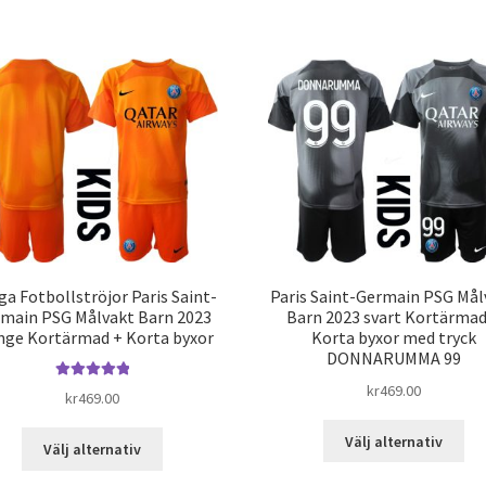
har
pro
flera
har
varianter.
fle
De
var
olika
De
alternativen
oli
kan
alt
väljas
kan
på
väl
produktsidan
på
pro
iga Fotbollströjor Paris Saint-
Paris Saint-Germain PSG Mål
main PSG Målvakt Barn 2023
Barn 2023 svart Kortärmad
nge Kortärmad + Korta byxor
Korta byxor med tryck
DONNARUMMA 99
kr
469.00
Betygsatt
5.00
kr
469.00
av 5
De
Den
Välj alternativ
Välj alternativ
här
här
pro