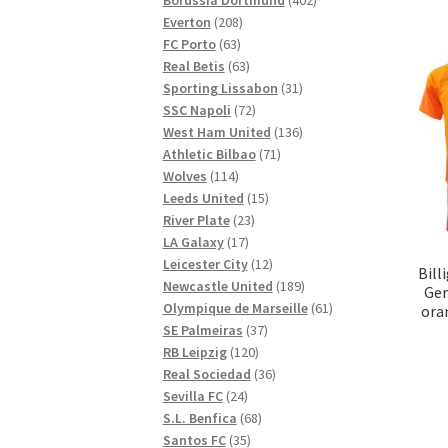
208
produkter
Everton
208
63
produkter
FC Porto
63
produkter
63
Real Betis
63
produkter
31
Sporting Lissabon
31
72
produkter
SSC Napoli
72
produkter
136
West Ham United
136
71
produkter
Athletic Bilbao
71
114
produkter
Wolves
114
produkter
15
Leeds United
15
23
produkter
River Plate
23
17
produkter
LA Galaxy
17
produkter
12
Leicester City
12
Bill
produkter
189
Newcastle United
189
Ger
produkter
61
Olympique de Marseille
61
ora
37
produkter
SE Palmeiras
37
120
produkter
RB Leipzig
120
produkter
36
Real Sociedad
36
24
produkter
Sevilla FC
24
produkter
68
S.L. Benfica
68
35
produkter
Santos FC
35