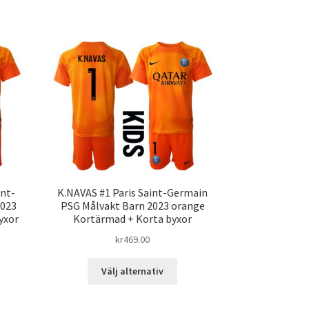
ra
flera
ianter.
varianter.
De
ka
olika
ernativen
alternativen
kan
jas
väljas
på
duktsidan
produktsidan
nt-
K.NAVAS #1 Paris Saint-Germain
2023
PSG Målvakt Barn 2023 orange
yxor
Kortärmad + Korta byxor
kr
469.00
Den
Välj alternativ
här
n
produkten