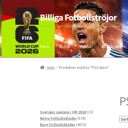
Billiga Fotbollströjor
Hoppa
Hoppa
till
till
Fotbollströjor Sverige för Herr Barn Köp online
navigering
innehåll
Hem
Butik
Kassa
Mitt konto
Hem
Bloggar
Butik
Kassa
Kontakta oss
Mitt 
Hem
Produkter märkta ”PSG Barn”
P
23
Sveriges spelare i VM 2026
23
578
produkter
Retro Fotbollskläder
578
produkter
4832
Barn Fotbollskläder
4832