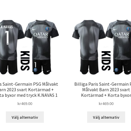
produkten
har
har
fle
flera
var
varianter.
De
De
oli
olika
alt
alternativen
kan
kan
väl
väljas
på
på
pro
produktsidan
is Saint-Germain PSG Målvakt
Billiga Paris Saint-Germain
arn 2023 svart Kortärmad +
Målvakt Barn 2023 svart
ta byxor med tryck K.NAVAS 1
Kortärmad + Korta byxo
kr
469.00
kr
469.00
Den
De
Välj alternativ
Välj alternativ
här
här
produkten
pro