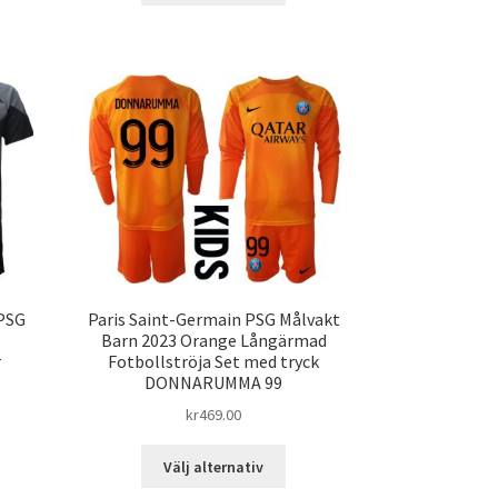
produkten
ra
har
ianter.
flera
varianter.
ka
De
ernativen
olika
alternativen
jas
kan
väljas
duktsidan
på
produktsidan
 PSG
Paris Saint-Germain PSG Målvakt
Barn 2023 Orange Långärmad
r
Fotbollströja Set med tryck
DONNARUMMA 99
kr
469.00
n
Den
Välj alternativ
här
dukten