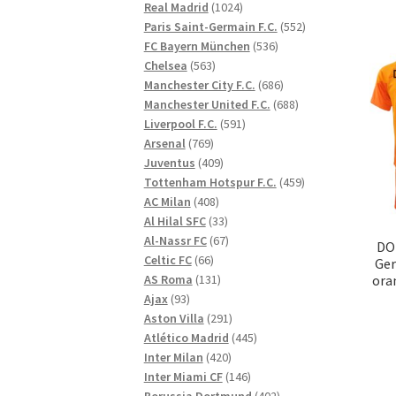
1024
produkter
Real Madrid
1024
produkter
552
Paris Saint-Germain F.C.
552
536
produkter
FC Bayern München
536
563
produkter
Chelsea
563
produkter
686
Manchester City F.C.
686
produkter
688
Manchester United F.C.
688
591
produkter
Liverpool F.C.
591
769
produkter
Arsenal
769
produkter
409
Juventus
409
produkter
459
Tottenham Hotspur F.C.
459
408
produkter
AC Milan
408
produkter
33
Al Hilal SFC
33
produkter
67
Al-Nassr FC
67
DO
66
produkter
Celtic FC
66
Ger
produkter
131
AS Roma
131
ora
93
produkter
Ajax
93
produkter
291
Aston Villa
291
produkter
445
Atlético Madrid
445
420
produkter
Inter Milan
420
produkter
146
Inter Miami CF
146
produkter
402
Borussia Dortmund
402