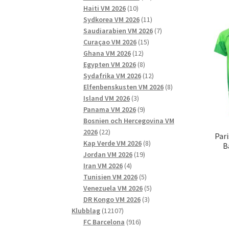
10
produkter
Haiti VM 2026
10
produkter
11
Sydkorea VM 2026
11
produkter
7
Saudiarabien VM 2026
7
15
produkter
Curaçao VM 2026
15
12
produkter
Ghana VM 2026
12
produkter
8
Egypten VM 2026
8
produkter
12
Sydafrika VM 2026
12
produkter
8
Elfenbenskusten VM 2026
8
3
produkter
Island VM 2026
3
produkter
9
Panama VM 2026
9
produkter
Bosnien och Hercegovina VM
22
2026
22
Par
produkter
8
Kap Verde VM 2026
8
B
19
produkter
Jordan VM 2026
19
4
produkter
Iran VM 2026
4
produkter
5
Tunisien VM 2026
5
produkter
5
Venezuela VM 2026
5
3
produkter
DR Kongo VM 2026
3
12107
produkter
Klubblag
12107
produkter
916
FC Barcelona
916