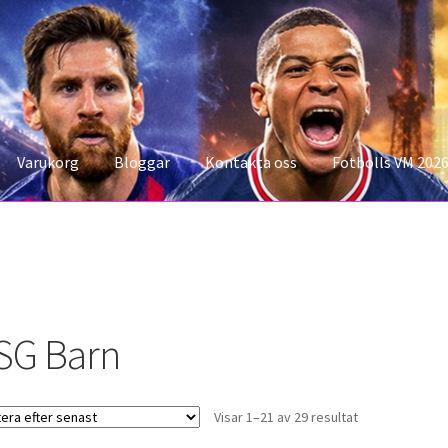
Varukorg
Bloggar
Kontakta oss
Fotbolls VM 202
konto
Storleksguiden
Varukorg
SG Barn
Sortera
Visar 1–21 av 29 resultat
efter