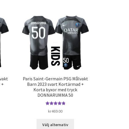
har
dukten
flera
varianter.
ra
De
ianter.
olika
alternativen
ka
kan
ernativen
väljas
på
jas
produktsidan
duktsidan
vakt
Paris Saint-Germain PSG Målvakt
 +
Barn 2023 svart Kortärmad +
Korta byxor med tryck
DONNARUMMA 50
Betygsatt
5.00
kr
469.00
n
av 5
Den
Välj alternativ
dukten
här