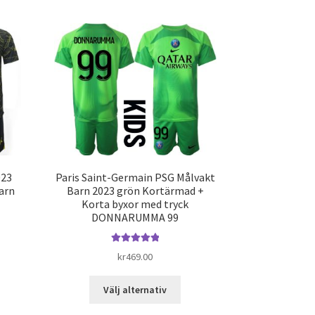
varianter.
ra
De
ianter.
olika
alternativen
ka
kan
ernativen
väljas
på
jas
produktsidan
duktsidan
023
Paris Saint-Germain PSG Målvakt
arn
Barn 2023 grön Kortärmad +
Korta byxor med tryck
DONNARUMMA 99
Betygsatt
5.00
kr
469.00
av 5
n
Den
Välj alternativ
här
dukten
produkten