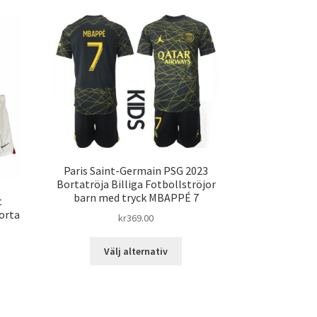
Paris Saint-Germain PSG 2023
Bortatröja Billiga Fotbollströjor
barn med tryck MBAPPÉ 7
t
orta
kr
369.00
Den
Välj alternativ
här
n
produkten
har
dukten
flera