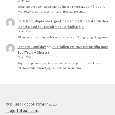
26 juni 2026
Vi har använt trojorfotboll några gånger till mig själv och våra barn.
Kvaliteten är utmärkt och priset är rimligt jämfört…
Carlström Majda
om
Argentina Hemmatröja VM 2026 Herr
Lionel Messi #10 Kortärmad Fotbollströja
26 juni 2026
Allt fungerade smidigt och leveranstiden var 12 dagar, inga klagomål.
Franzen Tomislav
om
Australien VM 2026 Bortatröja Barn
Set (Tröja + Shorts)
26 juni 2026
Jag har inget annat än beröm – den är verkligen utmärkt. En vän
rekommenderade att jag skulle köpa en uniform…
© Billiga Fotbollströjor 2026
Trojorfotboll.com
.