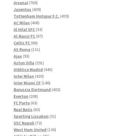
769
produkter
Arsenal
769
produkter
409
Juventus
409
produkter
459
Tottenham Hotspur F.C.
459
408
produkter
AC Milan
408
produkter
33
Al Hilal SFC
33
produkter
67
Al-Nassr FC
67
66
produkter
Celtic FC
66
produkter
131
AS Roma
131
93
produkter
Ajax
93
produkter
291
Aston Villa
291
produkter
445
Atlético Madrid
445
420
produkter
Inter Milan
420
produkter
146
Inter Miami CF
146
produkter
402
Borussia Dortmund
402
208
produkter
Everton
208
63
produkter
FC Porto
63
produkter
63
Real Betis
63
produkter
31
Sporting Lissabon
31
72
produkter
SSC Napoli
72
produkter
136
West Ham United
136