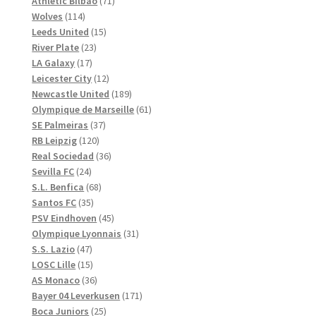
71
produkter
Athletic Bilbao
71
114
produkter
Wolves
114
produkter
15
Leeds United
15
23
produkter
River Plate
23
17
produkter
LA Galaxy
17
produkter
12
Leicester City
12
produkter
189
Newcastle United
189
produkter
61
Olympique de Marseille
61
37
produkter
SE Palmeiras
37
120
produkter
RB Leipzig
120
produkter
36
Real Sociedad
36
24
produkter
Sevilla FC
24
produkter
68
S.L. Benfica
68
35
produkter
Santos FC
35
produkter
45
PSV Eindhoven
45
produkter
31
Olympique Lyonnais
31
47
produkter
S.S. Lazio
47
produkter
15
LOSC Lille
15
produkter
36
AS Monaco
36
produkter
171
Bayer 04 Leverkusen
171
25
produkter
Boca Juniors
25