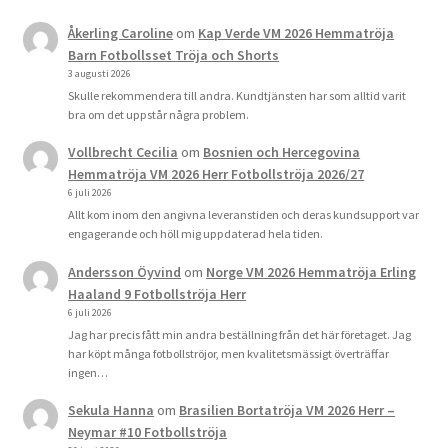
Åkerling Caroline
om
Kap Verde VM 2026 Hemmatröja
Barn Fotbollsset Tröja och Shorts
3 augusti 2026
Skulle rekommendera till andra. Kundtjänsten har som alltid varit
bra om det uppstår några problem.
Vollbrecht Cecilia
om
Bosnien och Hercegovina
Hemmatröja VM 2026 Herr Fotbollströja 2026/27
6 juli 2026
Allt kom inom den angivna leveranstiden och deras kundsupport var
engagerande och höll mig uppdaterad hela tiden.
Andersson Öyvind
om
Norge VM 2026 Hemmatröja Erling
Haaland 9 Fotbollströja Herr
6 juli 2026
Jag har precis fått min andra beställning från det här företaget. Jag
har köpt många fotbollströjor, men kvalitetsmässigt överträffar
ingen…
Sekula Hanna
om
Brasilien Bortatröja VM 2026 Herr –
Neymar #10 Fotbollströja