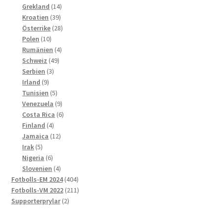
produkter
14
Grekland
14
39
produkter
Kroatien
39
produkter
28
Österrike
28
10
produkter
Polen
10
produkter
4
Rumänien
4
49
produkter
Schweiz
49
3
produkter
Serbien
3
9
produkter
Irland
9
produkter
5
Tunisien
5
produkter
9
Venezuela
9
produkter
6
Costa Rica
6
4
produkter
Finland
4
produkter
12
Jamaica
12
5
produkter
Irak
5
produkter
6
Nigeria
6
produkter
4
Slovenien
4
produkter
404
Fotbolls-EM 2024
404
produkter
211
Fotbolls-VM 2022
211
2
produkter
Supporterprylar
2
produkter