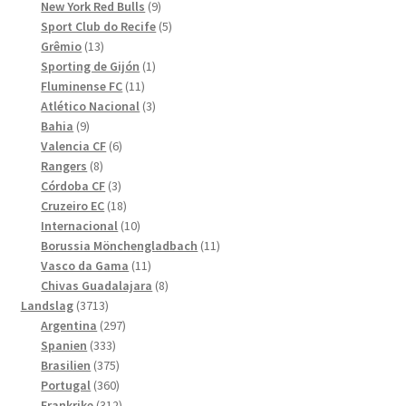
produkter
9
New York Red Bulls
9
produkter
5
Sport Club do Recife
5
13
produkter
Grêmio
13
produkter
1
Sporting de Gijón
1
11
produkt
Fluminense FC
11
produkter
3
Atlético Nacional
3
9
produkter
Bahia
9
produkter
6
Valencia CF
6
8
produkter
Rangers
8
produkter
3
Córdoba CF
3
produkter
18
Cruzeiro EC
18
produkter
10
Internacional
10
produkter
11
Borussia Mönchengladbach
11
11
produkter
Vasco da Gama
11
produkter
8
Chivas Guadalajara
8
3713
produkter
Landslag
3713
produkter
297
Argentina
297
333
produkter
Spanien
333
produkter
375
Brasilien
375
produkter
360
Portugal
360
produkter
312
Frankrike
312