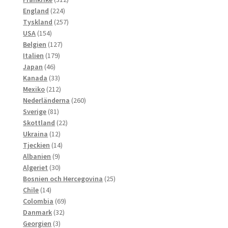
224
produkter
England
224
produkter
257
Tyskland
257
154
produkter
USA
154
produkter
127
Belgien
127
179
produkter
Italien
179
46
produkter
Japan
46
produkter
33
Kanada
33
produkter
212
Mexiko
212
produkter
260
Nederländerna
260
81
produkter
Sverige
81
produkter
22
Skottland
22
12
produkter
Ukraina
12
produkter
14
Tjeckien
14
9
produkter
Albanien
9
produkter
30
Algeriet
30
produkter
25
Bosnien och Hercegovina
25
14
produkter
Chile
14
produkter
69
Colombia
69
32
produkter
Danmark
32
3
produkter
Georgien
3