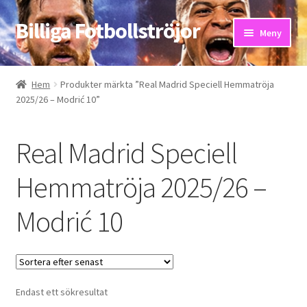
Billiga Fotbollströjor
Hoppa
Hoppa
Meny
till
till
navigering
innehåll
Hem
Hem
Produkter märkta ”Real Madrid Speciell Hemmatröja
2025/26 – Modrić 10”
Bloggar
Butik
Real Madrid Speciell
Kassa
Hemmatröja 2025/26 –
Modrić 10
Kontakta oss
Mitt konto
Storleksguiden
Endast ett sökresultat