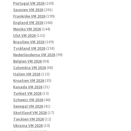
169
produkter
Portugal VM 2026
169
291
produkter
Spanien VM 2026
291
produkter
199
Frankrike VM 2026
199
166
produkter
England VM 2026
166
144
produkter
Mexiko VM 2026
144
132
produkter
USA VM 2026
132
produkter
189
Brasilien VM 2026
189
produkter
158
Tyskland VM 2026
158
produkter
99
Nederländerna VM 2026
99
84
produkter
Belgien VM 2026
84
produkter
68
Colombia VM 2026
68
123
produkter
Italien VM 2026
123
produkter
35
Kroatien VM 2026
35
31
produkter
Kanada VM 2026
31
13
produkter
Turkiet VM 2026
13
produkter
46
Schweiz VM 2026
46
41
produkter
Senegal VM 2026
41
produkter
17
Skottland VM 2026
17
12
produkter
Tjeckien VM 2026
12
10
produkter
Ukraina VM 2026
10