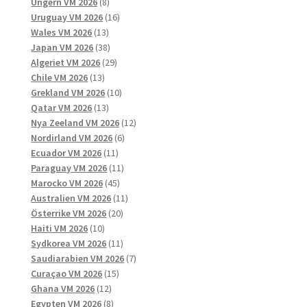
8
produkter
Ungern VM 2026
8
produkter
16
Uruguay VM 2026
16
13
produkter
Wales VM 2026
13
produkter
38
Japan VM 2026
38
produkter
29
Algeriet VM 2026
29
13
produkter
Chile VM 2026
13
produkter
10
Grekland VM 2026
10
13
produkter
Qatar VM 2026
13
produkter
12
Nya Zeeland VM 2026
12
6
produkter
Nordirland VM 2026
6
11
produkter
Ecuador VM 2026
11
produkter
11
Paraguay VM 2026
11
45
produkter
Marocko VM 2026
45
produkter
11
Australien VM 2026
11
20
produkter
Österrike VM 2026
20
10
produkter
Haiti VM 2026
10
produkter
11
Sydkorea VM 2026
11
produkter
7
Saudiarabien VM 2026
7
15
produkter
Curaçao VM 2026
15
12
produkter
Ghana VM 2026
12
produkter
8
Egypten VM 2026
8