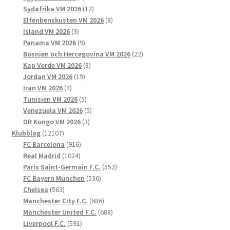
produkter
12
Sydafrika VM 2026
12
produkter
8
Elfenbenskusten VM 2026
8
3
produkter
Island VM 2026
3
produkter
9
Panama VM 2026
9
produkter
22
Bosnien och Hercegovina VM 2026
22
8
produkter
Kap Verde VM 2026
8
19
produkter
Jordan VM 2026
19
4
produkter
Iran VM 2026
4
produkter
5
Tunisien VM 2026
5
produkter
5
Venezuela VM 2026
5
3
produkter
DR Kongo VM 2026
3
12107
produkter
Klubblag
12107
produkter
916
FC Barcelona
916
1024
produkter
Real Madrid
1024
produkter
552
Paris Saint-Germain F.C.
552
536
produkter
FC Bayern München
536
563
produkter
Chelsea
563
produkter
686
Manchester City F.C.
686
produkter
688
Manchester United F.C.
688
591
produkter
Liverpool F.C.
591