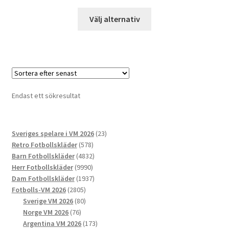
Den
Välj alternativ
här
produkten
har
flera
varianter.
De
Endast ett sökresultat
olika
alternativen
kan
23
Sveriges spelare i VM 2026
23
väljas
578
produkter
Retro Fotbollskläder
578
på
produkter
4832
Barn Fotbollskläder
4832
produktsidan
9990
produkter
Herr Fotbollskläder
9990
produkter
1937
Dam Fotbollskläder
1937
2805
produkter
Fotbolls-VM 2026
2805
produkter
80
Sverige VM 2026
80
76
produkter
Norge VM 2026
76
produkter
173
Argentina VM 2026
173