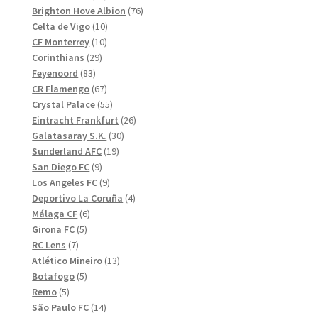
produkter
76
Brighton Hove Albion
76
10
produkter
Celta de Vigo
10
10
produkter
CF Monterrey
10
29
produkter
Corinthians
29
83
produkter
Feyenoord
83
produkter
67
CR Flamengo
67
produkter
55
Crystal Palace
55
produkter
26
Eintracht Frankfurt
26
30
produkter
Galatasaray S.K.
30
19
produkter
Sunderland AFC
19
9
produkter
San Diego FC
9
produkter
9
Los Angeles FC
9
produkter
4
Deportivo La Coruña
4
6
produkter
Málaga CF
6
5
produkter
Girona FC
5
7
produkter
RC Lens
7
produkter
13
Atlético Mineiro
13
5
produkter
Botafogo
5
5
produkter
Remo
5
produkter
14
São Paulo FC
14