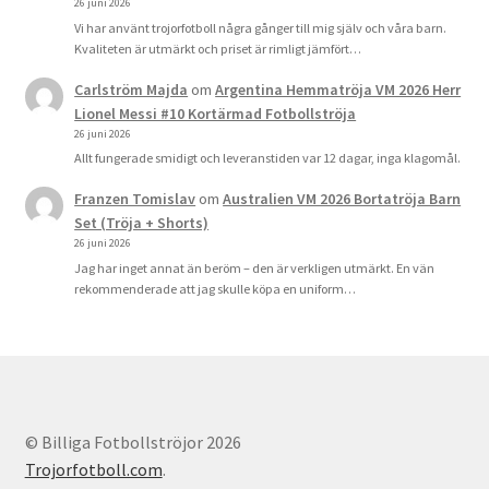
26 juni 2026
Vi har använt trojorfotboll några gånger till mig själv och våra barn.
Kvaliteten är utmärkt och priset är rimligt jämfört…
Carlström Majda
om
Argentina Hemmatröja VM 2026 Herr
Lionel Messi #10 Kortärmad Fotbollströja
26 juni 2026
Allt fungerade smidigt och leveranstiden var 12 dagar, inga klagomål.
Franzen Tomislav
om
Australien VM 2026 Bortatröja Barn
Set (Tröja + Shorts)
26 juni 2026
Jag har inget annat än beröm – den är verkligen utmärkt. En vän
rekommenderade att jag skulle köpa en uniform…
© Billiga Fotbollströjor 2026
Trojorfotboll.com
.