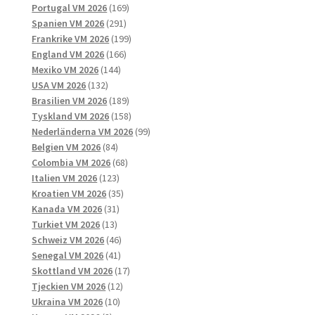
169
produkter
Portugal VM 2026
169
291
produkter
Spanien VM 2026
291
produkter
199
Frankrike VM 2026
199
166
produkter
England VM 2026
166
144
produkter
Mexiko VM 2026
144
132
produkter
USA VM 2026
132
produkter
189
Brasilien VM 2026
189
produkter
158
Tyskland VM 2026
158
produkter
99
Nederländerna VM 2026
99
84
produkter
Belgien VM 2026
84
produkter
68
Colombia VM 2026
68
123
produkter
Italien VM 2026
123
produkter
35
Kroatien VM 2026
35
31
produkter
Kanada VM 2026
31
13
produkter
Turkiet VM 2026
13
produkter
46
Schweiz VM 2026
46
41
produkter
Senegal VM 2026
41
produkter
17
Skottland VM 2026
17
12
produkter
Tjeckien VM 2026
12
10
produkter
Ukraina VM 2026
10