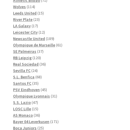
71
produkter
Athletic Bilbao
71
114
produkter
Wolves
114
produkter
15
Leeds United
15
23
produkter
River Plate
23
17
produkter
LA Galaxy
17
produkter
12
Leicester City
12
produkter
189
Newcastle United
189
produkter
61
Olympique de Marseille
61
37
produkter
SE Palmeiras
37
120
produkter
RB Leipzig
120
produkter
36
Real Sociedad
36
24
produkter
Sevilla FC
24
produkter
68
S.L. Benfica
68
35
produkter
Santos FC
35
produkter
45
PSV Eindhoven
45
produkter
31
Olympique Lyonnais
31
47
produkter
S.S. Lazio
47
produkter
15
LOSC Lille
15
produkter
36
AS Monaco
36
produkter
171
Bayer 04 Leverkusen
171
25
produkter
Boca Juniors
25