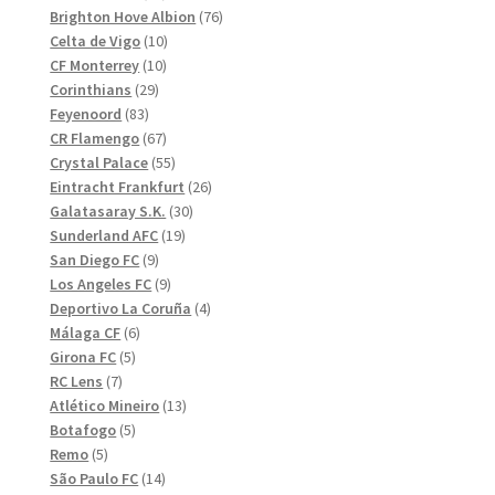
produkter
76
Brighton Hove Albion
76
10
produkter
Celta de Vigo
10
10
produkter
CF Monterrey
10
29
produkter
Corinthians
29
83
produkter
Feyenoord
83
produkter
67
CR Flamengo
67
produkter
55
Crystal Palace
55
produkter
26
Eintracht Frankfurt
26
30
produkter
Galatasaray S.K.
30
19
produkter
Sunderland AFC
19
9
produkter
San Diego FC
9
produkter
9
Los Angeles FC
9
produkter
4
Deportivo La Coruña
4
6
produkter
Málaga CF
6
5
produkter
Girona FC
5
7
produkter
RC Lens
7
produkter
13
Atlético Mineiro
13
5
produkter
Botafogo
5
5
produkter
Remo
5
produkter
14
São Paulo FC
14