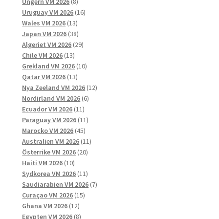
8
produkter
Ungern VM 2026
8
produkter
16
Uruguay VM 2026
16
13
produkter
Wales VM 2026
13
produkter
38
Japan VM 2026
38
produkter
29
Algeriet VM 2026
29
13
produkter
Chile VM 2026
13
produkter
10
Grekland VM 2026
10
13
produkter
Qatar VM 2026
13
produkter
12
Nya Zeeland VM 2026
12
6
produkter
Nordirland VM 2026
6
11
produkter
Ecuador VM 2026
11
produkter
11
Paraguay VM 2026
11
45
produkter
Marocko VM 2026
45
produkter
11
Australien VM 2026
11
20
produkter
Österrike VM 2026
20
10
produkter
Haiti VM 2026
10
produkter
11
Sydkorea VM 2026
11
produkter
7
Saudiarabien VM 2026
7
15
produkter
Curaçao VM 2026
15
12
produkter
Ghana VM 2026
12
produkter
8
Egypten VM 2026
8