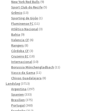
produkter
9
New York Red Bulls
9
produkter
5
Sport Club do Recife
5
13
produkter
Grêmio
13
produkter
1
Sporting de Gijón
1
11
produkt
Fluminense FC
11
produkter
3
Atlético Nacional
3
9
produkter
Bahia
9
produkter
6
Valencia CF
6
8
produkter
Rangers
8
produkter
3
Córdoba CF
3
produkter
18
Cruzeiro EC
18
produkter
10
Internacional
10
produkter
11
Borussia Mönchengladbach
11
11
produkter
Vasco da Gama
11
produkter
8
Chivas Guadalajara
8
3713
produkter
Landslag
3713
produkter
297
Argentina
297
333
produkter
Spanien
333
produkter
375
Brasilien
375
produkter
360
Portugal
360
produkter
312
Frankrike
312