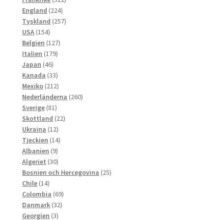
224
produkter
England
224
produkter
257
Tyskland
257
154
produkter
USA
154
produkter
127
Belgien
127
179
produkter
Italien
179
46
produkter
Japan
46
produkter
33
Kanada
33
produkter
212
Mexiko
212
produkter
260
Nederländerna
260
81
produkter
Sverige
81
produkter
22
Skottland
22
12
produkter
Ukraina
12
produkter
14
Tjeckien
14
9
produkter
Albanien
9
produkter
30
Algeriet
30
produkter
25
Bosnien och Hercegovina
25
14
produkter
Chile
14
produkter
69
Colombia
69
32
produkter
Danmark
32
3
produkter
Georgien
3