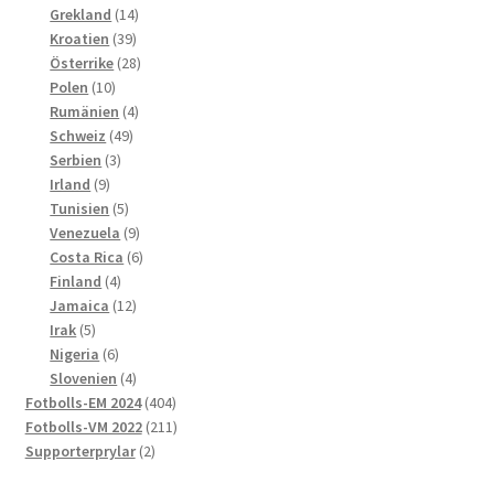
produkter
14
Grekland
14
39
produkter
Kroatien
39
produkter
28
Österrike
28
10
produkter
Polen
10
produkter
4
Rumänien
4
49
produkter
Schweiz
49
3
produkter
Serbien
3
9
produkter
Irland
9
produkter
5
Tunisien
5
produkter
9
Venezuela
9
produkter
6
Costa Rica
6
4
produkter
Finland
4
produkter
12
Jamaica
12
5
produkter
Irak
5
produkter
6
Nigeria
6
produkter
4
Slovenien
4
produkter
404
Fotbolls-EM 2024
404
produkter
211
Fotbolls-VM 2022
211
2
produkter
Supporterprylar
2
produkter