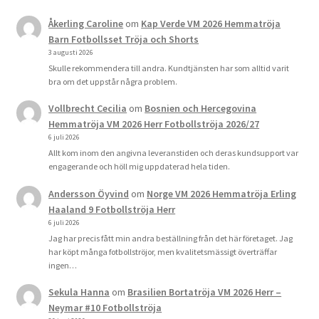
Åkerling Caroline
om
Kap Verde VM 2026 Hemmatröja
Barn Fotbollsset Tröja och Shorts
3 augusti 2026
Skulle rekommendera till andra. Kundtjänsten har som alltid varit
bra om det uppstår några problem.
Vollbrecht Cecilia
om
Bosnien och Hercegovina
Hemmatröja VM 2026 Herr Fotbollströja 2026/27
6 juli 2026
Allt kom inom den angivna leveranstiden och deras kundsupport var
engagerande och höll mig uppdaterad hela tiden.
Andersson Öyvind
om
Norge VM 2026 Hemmatröja Erling
Haaland 9 Fotbollströja Herr
6 juli 2026
Jag har precis fått min andra beställning från det här företaget. Jag
har köpt många fotbollströjor, men kvalitetsmässigt överträffar
ingen…
Sekula Hanna
om
Brasilien Bortatröja VM 2026 Herr –
Neymar #10 Fotbollströja