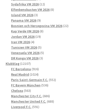
produkter
12
Sydafrika VM 2026
12
produkter
8
Elfenbenskusten VM 2026
8
3
produkter
Island VM 2026
3
produkter
9
Panama VM 2026
9
produkter
22
Bosnien och Hercegovina VM 2026
22
8
produkter
Kap Verde VM 2026
8
19
produkter
Jordan VM 2026
19
4
produkter
Iran VM 2026
4
produkter
5
Tunisien VM 2026
5
produkter
5
Venezuela VM 2026
5
3
produkter
DR Kongo VM 2026
3
12107
produkter
Klubblag
12107
produkter
916
FC Barcelona
916
1024
produkter
Real Madrid
1024
produkter
552
Paris Saint-Germain F.C.
552
536
produkter
FC Bayern München
536
563
produkter
Chelsea
563
produkter
686
Manchester City F.C.
686
produkter
688
Manchester United F.C.
688
591
produkter
Liverpool F.C.
591