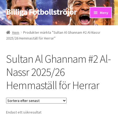
Billiga Fotbollströjor
Hoppa
Hoppa
Meny
till
till
navigering
innehåll
Hem
Hem
Produkter märkta ”Sultan Al Ghannam #2 Al-Nassr
2025/26 Hemmaställ för Herrar”
Bloggar
Butik
Sultan Al Ghannam #2 Al-
Kassa
Nassr 2025/26
Hemmaställ för Herrar
Kontakta oss
Mitt konto
Storleksguiden
Endast ett sökresultat