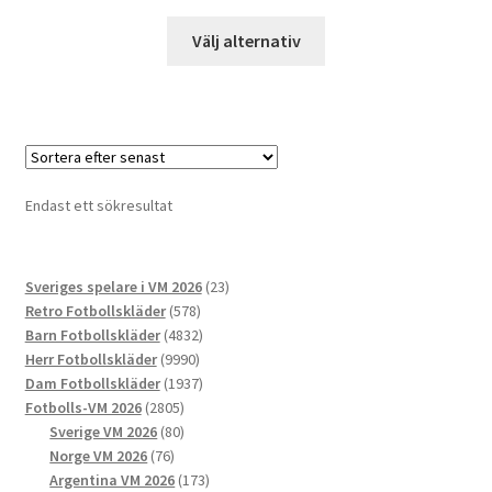
Den
Välj alternativ
här
produkten
har
flera
varianter.
De
Endast ett sökresultat
olika
alternativen
kan
23
Sveriges spelare i VM 2026
23
väljas
578
produkter
Retro Fotbollskläder
578
på
produkter
4832
Barn Fotbollskläder
4832
produktsidan
9990
produkter
Herr Fotbollskläder
9990
produkter
1937
Dam Fotbollskläder
1937
2805
produkter
Fotbolls-VM 2026
2805
produkter
80
Sverige VM 2026
80
76
produkter
Norge VM 2026
76
produkter
173
Argentina VM 2026
173