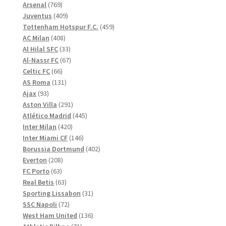
769
produkter
Arsenal
769
produkter
409
Juventus
409
produkter
459
Tottenham Hotspur F.C.
459
408
produkter
AC Milan
408
produkter
33
Al Hilal SFC
33
produkter
67
Al-Nassr FC
67
66
produkter
Celtic FC
66
produkter
131
AS Roma
131
93
produkter
Ajax
93
produkter
291
Aston Villa
291
produkter
445
Atlético Madrid
445
420
produkter
Inter Milan
420
produkter
146
Inter Miami CF
146
produkter
402
Borussia Dortmund
402
208
produkter
Everton
208
63
produkter
FC Porto
63
produkter
63
Real Betis
63
produkter
31
Sporting Lissabon
31
72
produkter
SSC Napoli
72
produkter
136
West Ham United
136