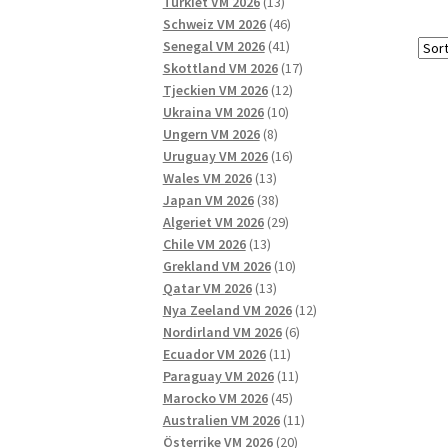
13
produkter
Turkiet VM 2026
13
produkter
46
Schweiz VM 2026
46
41
produkter
Senegal VM 2026
41
produkter
17
Skottland VM 2026
17
12
produkter
Tjeckien VM 2026
12
10
produkter
Ukraina VM 2026
10
8
produkter
Ungern VM 2026
8
produkter
16
Uruguay VM 2026
16
13
produkter
Wales VM 2026
13
produkter
38
Japan VM 2026
38
produkter
29
Algeriet VM 2026
29
13
produkter
Chile VM 2026
13
produkter
10
Grekland VM 2026
10
13
produkter
Qatar VM 2026
13
produkter
12
Nya Zeeland VM 2026
12
6
produkter
Nordirland VM 2026
6
11
produkter
Ecuador VM 2026
11
produkter
11
Paraguay VM 2026
11
45
produkter
Marocko VM 2026
45
produkter
11
Australien VM 2026
11
20
produkter
Österrike VM 2026
20