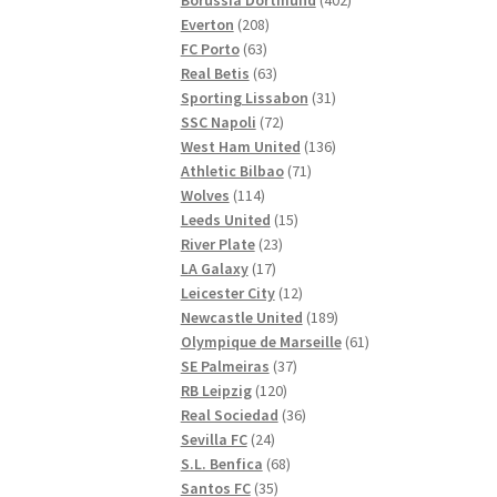
208
produkter
Everton
208
63
produkter
FC Porto
63
produkter
63
Real Betis
63
produkter
31
Sporting Lissabon
31
72
produkter
SSC Napoli
72
produkter
136
West Ham United
136
71
produkter
Athletic Bilbao
71
114
produkter
Wolves
114
produkter
15
Leeds United
15
23
produkter
River Plate
23
17
produkter
LA Galaxy
17
produkter
12
Leicester City
12
produkter
189
Newcastle United
189
produkter
61
Olympique de Marseille
61
37
produkter
SE Palmeiras
37
120
produkter
RB Leipzig
120
produkter
36
Real Sociedad
36
24
produkter
Sevilla FC
24
produkter
68
S.L. Benfica
68
35
produkter
Santos FC
35