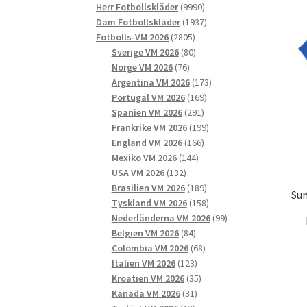
9990
produkter
Herr Fotbollskläder
9990
produkter
1937
Dam Fotbollskläder
1937
2805
produkter
Fotbolls-VM 2026
2805
produkter
80
Sverige VM 2026
80
76
produkter
Norge VM 2026
76
produkter
173
Argentina VM 2026
173
169
produkter
Portugal VM 2026
169
291
produkter
Spanien VM 2026
291
produkter
199
Frankrike VM 2026
199
166
produkter
England VM 2026
166
144
produkter
Mexiko VM 2026
144
132
produkter
USA VM 2026
132
produkter
189
Brasilien VM 2026
189
Sun
produkter
158
Tyskland VM 2026
158
produkter
99
Nederländerna VM 2026
99
84
produkter
Belgien VM 2026
84
produkter
68
Colombia VM 2026
68
123
produkter
Italien VM 2026
123
produkter
35
Kroatien VM 2026
35
31
produkter
Kanada VM 2026
31