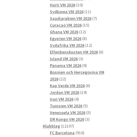
10
produkter
Haiti VM 2026
10
produkter
11
Sydkorea VM 2026
11
produkter
7
Saudiarabien VM 2026
7
15
produkter
Curaçao VM 2026
15
12
produkter
Ghana VM 2026
12
produkter
8
Egypten VM 2026
8
produkter
12
Sydafrika VM 2026
12
produkter
8
Elfenbenskusten VM 2026
8
3
produkter
Island VM 2026
3
produkter
9
Panama VM 2026
9
produkter
Bosnien och Hercegovina VM
22
2026
22
produkter
8
Kap Verde VM 2026
8
19
produkter
Jordan VM 2026
19
4
produkter
Iran VM 2026
4
produkter
5
Tunisien VM 2026
5
produkter
5
Venezuela VM 2026
5
3
produkter
DR Kongo VM 2026
3
12107
produkter
Klubblag
12107
produkter
916
FC Barcelona
916