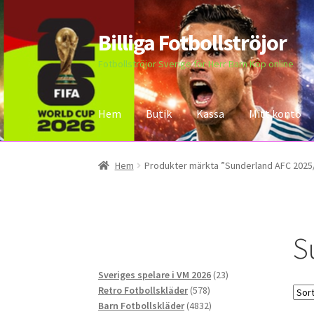
Billiga Fotbollströjor
Hoppa
Hoppa
till
till
Fotbollströjor Sverige för Herr Barn Köp online
navigering
innehåll
Hem
Butik
Kassa
Mitt konto
Hem
Bloggar
Butik
Kassa
Kontakta oss
Mitt 
Hem
Produkter märkta ”Sunderland AFC 2025/
S
23
Sveriges spelare i VM 2026
23
578
produkter
Retro Fotbollskläder
578
produkter
4832
Barn Fotbollskläder
4832