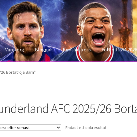
Varukorg
Bloggar
Kontakta oss
Fotbolls VM 202
konto
Storleksguiden
Varukorg
26 Bortatröja Barn”
underland AFC 2025/26 Borta
Endast ett sökresultat