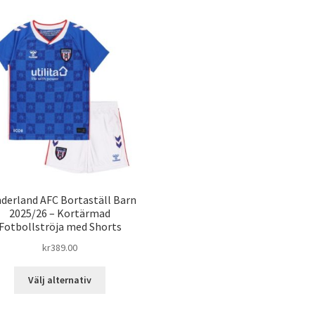
derland AFC Bortaställ Barn
2025/26 – Kortärmad
Fotbollströja med Shorts
kr
389.00
Den
Välj alternativ
här
produkten