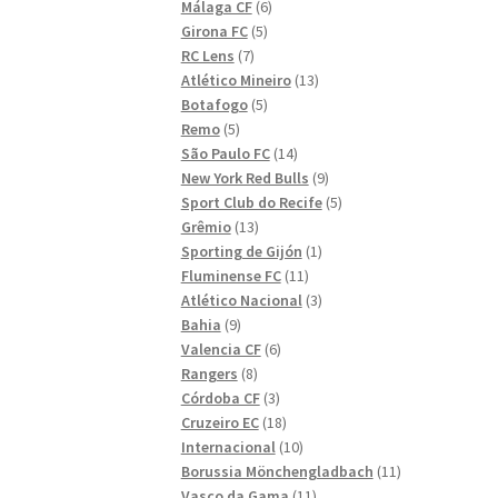
6
produkter
Málaga CF
6
5
produkter
Girona FC
5
7
produkter
RC Lens
7
produkter
13
Atlético Mineiro
13
5
produkter
Botafogo
5
5
produkter
Remo
5
produkter
14
São Paulo FC
14
produkter
9
New York Red Bulls
9
produkter
5
Sport Club do Recife
5
13
produkter
Grêmio
13
produkter
1
Sporting de Gijón
1
11
produkt
Fluminense FC
11
produkter
3
Atlético Nacional
3
9
produkter
Bahia
9
produkter
6
Valencia CF
6
8
produkter
Rangers
8
produkter
3
Córdoba CF
3
produkter
18
Cruzeiro EC
18
produkter
10
Internacional
10
produkter
11
Borussia Mönchengladbach
11
11
produkter
Vasco da Gama
11