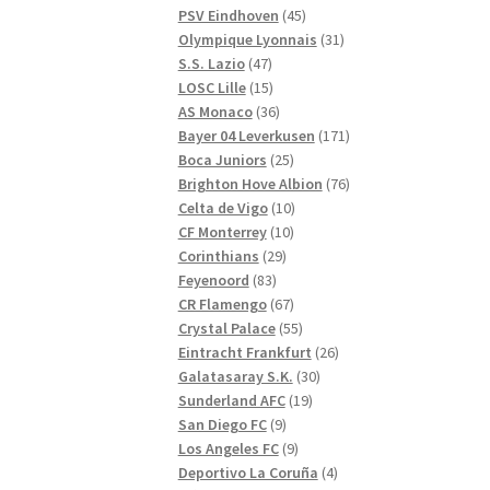
produkter
45
PSV Eindhoven
45
produkter
31
Olympique Lyonnais
31
47
produkter
S.S. Lazio
47
produkter
15
LOSC Lille
15
produkter
36
AS Monaco
36
produkter
171
Bayer 04 Leverkusen
171
25
produkter
Boca Juniors
25
produkter
76
Brighton Hove Albion
76
10
produkter
Celta de Vigo
10
10
produkter
CF Monterrey
10
29
produkter
Corinthians
29
83
produkter
Feyenoord
83
produkter
67
CR Flamengo
67
produkter
55
Crystal Palace
55
produkter
26
Eintracht Frankfurt
26
30
produkter
Galatasaray S.K.
30
19
produkter
Sunderland AFC
19
9
produkter
San Diego FC
9
produkter
9
Los Angeles FC
9
produkter
4
Deportivo La Coruña
4