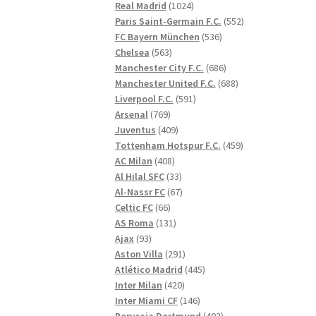
1024
produkter
Real Madrid
1024
produkter
552
Paris Saint-Germain F.C.
552
536
produkter
FC Bayern München
536
563
produkter
Chelsea
563
produkter
686
Manchester City F.C.
686
produkter
688
Manchester United F.C.
688
591
produkter
Liverpool F.C.
591
769
produkter
Arsenal
769
produkter
409
Juventus
409
produkter
459
Tottenham Hotspur F.C.
459
408
produkter
AC Milan
408
produkter
33
Al Hilal SFC
33
produkter
67
Al-Nassr FC
67
66
produkter
Celtic FC
66
produkter
131
AS Roma
131
93
produkter
Ajax
93
produkter
291
Aston Villa
291
produkter
445
Atlético Madrid
445
420
produkter
Inter Milan
420
produkter
146
Inter Miami CF
146
produkter
402
Borussia Dortmund
402