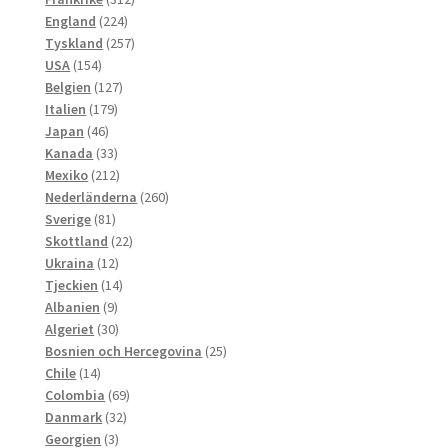
224
produkter
England
224
produkter
257
Tyskland
257
154
produkter
USA
154
produkter
127
Belgien
127
179
produkter
Italien
179
46
produkter
Japan
46
produkter
33
Kanada
33
produkter
212
Mexiko
212
produkter
260
Nederländerna
260
81
produkter
Sverige
81
produkter
22
Skottland
22
12
produkter
Ukraina
12
produkter
14
Tjeckien
14
9
produkter
Albanien
9
produkter
30
Algeriet
30
produkter
25
Bosnien och Hercegovina
25
14
produkter
Chile
14
produkter
69
Colombia
69
32
produkter
Danmark
32
3
produkter
Georgien
3