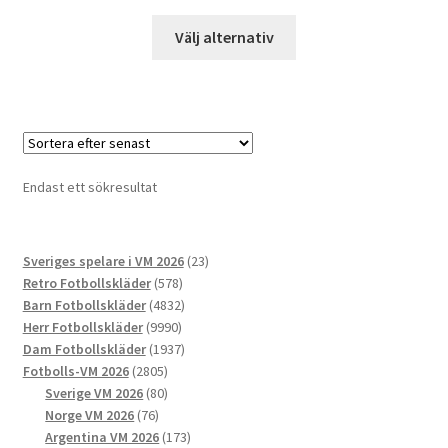
Den
Välj alternativ
här
produkten
har
flera
varianter.
De
Endast ett sökresultat
olika
alternativen
kan
23
Sveriges spelare i VM 2026
23
väljas
578
produkter
Retro Fotbollskläder
578
på
produkter
4832
Barn Fotbollskläder
4832
produktsidan
9990
produkter
Herr Fotbollskläder
9990
produkter
1937
Dam Fotbollskläder
1937
2805
produkter
Fotbolls-VM 2026
2805
produkter
80
Sverige VM 2026
80
76
produkter
Norge VM 2026
76
produkter
173
Argentina VM 2026
173