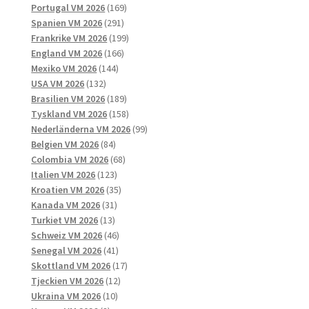
169
produkter
Portugal VM 2026
169
291
produkter
Spanien VM 2026
291
produkter
199
Frankrike VM 2026
199
166
produkter
England VM 2026
166
144
produkter
Mexiko VM 2026
144
132
produkter
USA VM 2026
132
produkter
189
Brasilien VM 2026
189
produkter
158
Tyskland VM 2026
158
produkter
99
Nederländerna VM 2026
99
84
produkter
Belgien VM 2026
84
produkter
68
Colombia VM 2026
68
123
produkter
Italien VM 2026
123
produkter
35
Kroatien VM 2026
35
31
produkter
Kanada VM 2026
31
13
produkter
Turkiet VM 2026
13
produkter
46
Schweiz VM 2026
46
41
produkter
Senegal VM 2026
41
produkter
17
Skottland VM 2026
17
12
produkter
Tjeckien VM 2026
12
10
produkter
Ukraina VM 2026
10