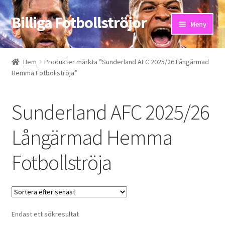
Billiga Fotbollströjor
Hoppa
Hoppa
Meny
till
till
navigering
innehåll
Hem
Hem
Produkter märkta ”Sunderland AFC 2025/26 Långärmad
Hemma Fotbollströja”
Bloggar
Butik
Sunderland AFC 2025/26
Kassa
Långärmad Hemma
Fotbollströja
Kontakta oss
Mitt konto
Storleksguiden
Endast ett sökresultat