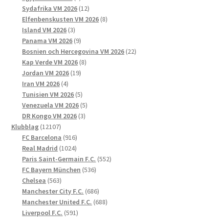
produkter
12
Sydafrika VM 2026
12
produkter
8
Elfenbenskusten VM 2026
8
3
produkter
Island VM 2026
3
produkter
9
Panama VM 2026
9
produkter
22
Bosnien och Hercegovina VM 2026
22
8
produkter
Kap Verde VM 2026
8
19
produkter
Jordan VM 2026
19
4
produkter
Iran VM 2026
4
produkter
5
Tunisien VM 2026
5
produkter
5
Venezuela VM 2026
5
3
produkter
DR Kongo VM 2026
3
12107
produkter
Klubblag
12107
produkter
916
FC Barcelona
916
1024
produkter
Real Madrid
1024
produkter
552
Paris Saint-Germain F.C.
552
536
produkter
FC Bayern München
536
563
produkter
Chelsea
563
produkter
686
Manchester City F.C.
686
produkter
688
Manchester United F.C.
688
591
produkter
Liverpool F.C.
591