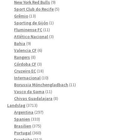
produkter
9
New York Red Bulls
9
produkter
5
Sport Club do Recife
5
13
produkter
Grêmio
13
produkter
1
Sporting de Gijón
1
11
produkt
Fluminense FC
11
produkter
3
Atlético Nacional
3
9
produkter
Bahia
9
produkter
6
Valencia CF
6
8
produkter
Rangers
8
produkter
3
Córdoba CF
3
produkter
18
Cruzeiro EC
18
produkter
10
Internacional
10
produkter
11
Borussia Mönchengladbach
11
11
produkter
Vasco da Gama
11
produkter
8
Chivas Guadalajara
8
3713
produkter
Landslag
3713
produkter
297
Argentina
297
333
produkter
Spanien
333
produkter
375
Brasilien
375
produkter
360
Portugal
360
produkter
312
Frankrike
312