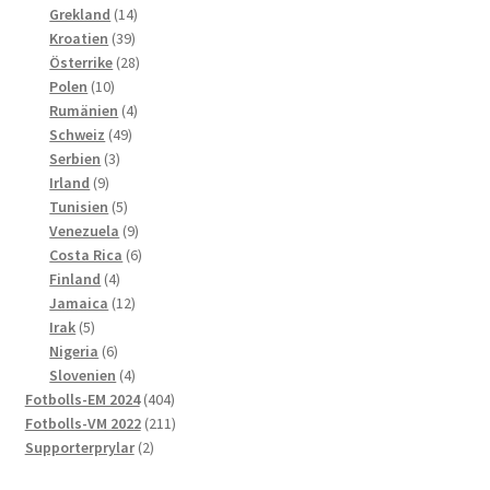
produkter
14
Grekland
14
39
produkter
Kroatien
39
produkter
28
Österrike
28
10
produkter
Polen
10
produkter
4
Rumänien
4
49
produkter
Schweiz
49
3
produkter
Serbien
3
9
produkter
Irland
9
produkter
5
Tunisien
5
produkter
9
Venezuela
9
produkter
6
Costa Rica
6
4
produkter
Finland
4
produkter
12
Jamaica
12
5
produkter
Irak
5
produkter
6
Nigeria
6
produkter
4
Slovenien
4
produkter
404
Fotbolls-EM 2024
404
produkter
211
Fotbolls-VM 2022
211
2
produkter
Supporterprylar
2
produkter