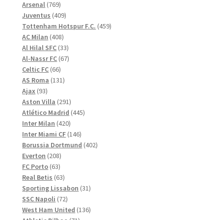
769
produkter
Arsenal
769
produkter
409
Juventus
409
produkter
459
Tottenham Hotspur F.C.
459
408
produkter
AC Milan
408
produkter
33
Al Hilal SFC
33
produkter
67
Al-Nassr FC
67
66
produkter
Celtic FC
66
produkter
131
AS Roma
131
93
produkter
Ajax
93
produkter
291
Aston Villa
291
produkter
445
Atlético Madrid
445
420
produkter
Inter Milan
420
produkter
146
Inter Miami CF
146
produkter
402
Borussia Dortmund
402
208
produkter
Everton
208
63
produkter
FC Porto
63
produkter
63
Real Betis
63
produkter
31
Sporting Lissabon
31
72
produkter
SSC Napoli
72
produkter
136
West Ham United
136