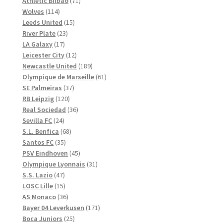
71
produkter
Athletic Bilbao
71
114
produkter
Wolves
114
produkter
15
Leeds United
15
23
produkter
River Plate
23
17
produkter
LA Galaxy
17
produkter
12
Leicester City
12
produkter
189
Newcastle United
189
produkter
61
Olympique de Marseille
61
37
produkter
SE Palmeiras
37
120
produkter
RB Leipzig
120
produkter
36
Real Sociedad
36
24
produkter
Sevilla FC
24
produkter
68
S.L. Benfica
68
35
produkter
Santos FC
35
produkter
45
PSV Eindhoven
45
produkter
31
Olympique Lyonnais
31
47
produkter
S.S. Lazio
47
produkter
15
LOSC Lille
15
produkter
36
AS Monaco
36
produkter
171
Bayer 04 Leverkusen
171
25
produkter
Boca Juniors
25