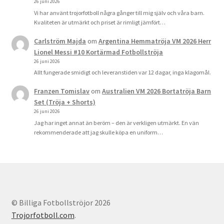
26 juni 2026
Vi har använt trojorfotboll några gånger till mig själv och våra barn.
Kvaliteten är utmärkt och priset är rimligt jämfört…
Carlström Majda
om
Argentina Hemmatröja VM 2026 Herr
Lionel Messi #10 Kortärmad Fotbollströja
26 juni 2026
Allt fungerade smidigt och leveranstiden var 12 dagar, inga klagomål.
Franzen Tomislav
om
Australien VM 2026 Bortatröja Barn
Set (Tröja + Shorts)
26 juni 2026
Jag har inget annat än beröm – den är verkligen utmärkt. En vän
rekommenderade att jag skulle köpa en uniform…
© Billiga Fotbollströjor 2026
Trojorfotboll.com
.