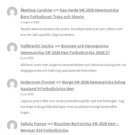
Åkerling Caroline
om
Kap Verde VM 2026 Hemmatröja
Barn Fotbollsset Tröja och Shorts
3 augusti 2026
Skulle rekommendera till andra. Kundtjänsten har som alltid varit
bra om det uppstår några problem.
Vollbrecht Cecilia
om
Bosnien och Hercegovina
Hemmatröja VM 2026 Herr Fotbollströja 2026/27
6 juli 2026
Allt kom inom den angivna leveranstiden och deras kundsupport var
engagerande och höll mig uppdaterad hela tiden.
Andersson Öyvind
om
Norge VM 2026 Hemmatröja Erling
Haaland 9 Fotbollströja Herr
6 juli 2026
Jag har precis fått min andra beställning från det här företaget. Jag
har köpt många fotbollströjor, men kvalitetsmässigt överträffar
ingen…
Sekula Hanna
om
Brasilien Bortatröja VM 2026 Herr –
Neymar #10 Fotbollströja