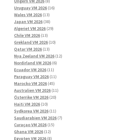
8
produkter
Ungern VM 2026
8
produkter
16
Uruguay VM 2026
16
13
produkter
Wales VM 2026
13
produkter
38
Japan VM 2026
38
produkter
29
Algeriet VM 2026
29
13
produkter
Chile VM 2026
13
produkter
10
Grekland VM 2026
10
13
produkter
Qatar VM 2026
13
produkter
12
Nya Zeeland VM 2026
12
6
produkter
Nordirland VM 2026
6
11
produkter
Ecuador VM 2026
11
produkter
11
Paraguay VM 2026
11
45
produkter
Marocko VM 2026
45
produkter
11
Australien VM 2026
11
20
produkter
Österrike VM 2026
20
10
produkter
Haiti VM 2026
10
produkter
11
Sydkorea VM 2026
11
produkter
7
Saudiarabien VM 2026
7
15
produkter
Curaçao VM 2026
15
12
produkter
Ghana VM 2026
12
produkter
8
Egypten VM 2026
8