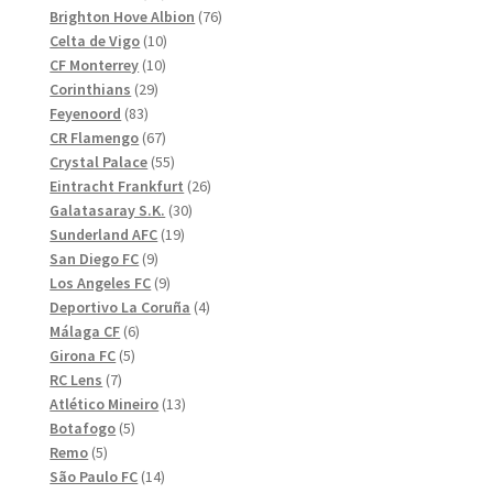
produkter
76
Brighton Hove Albion
76
10
produkter
Celta de Vigo
10
10
produkter
CF Monterrey
10
29
produkter
Corinthians
29
83
produkter
Feyenoord
83
produkter
67
CR Flamengo
67
produkter
55
Crystal Palace
55
produkter
26
Eintracht Frankfurt
26
30
produkter
Galatasaray S.K.
30
19
produkter
Sunderland AFC
19
9
produkter
San Diego FC
9
produkter
9
Los Angeles FC
9
produkter
4
Deportivo La Coruña
4
6
produkter
Málaga CF
6
5
produkter
Girona FC
5
7
produkter
RC Lens
7
produkter
13
Atlético Mineiro
13
5
produkter
Botafogo
5
5
produkter
Remo
5
produkter
14
São Paulo FC
14