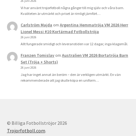
26 juni 2026
Vi har använt trojorfotboll några gånger till mig själv och våra barn.
Kvaliteten är utmärkt och priset är rimligt jämfört…
Carlström Majda
om
Argentina Hemmatröja VM 2026 Herr
Lionel Messi #10 Kortärmad Fotbollströja
26 juni 2026
Allt fungerade smidigt och leveranstiden var 12 dagar, inga klagomål.
Franzen Tomislav
om
Australien VM 2026 Bortatröja Barn
Set (Tröja + Shorts)
26 juni 2026
Jag har inget annat än beröm – den är verkligen utmärkt. En vän
rekommenderade att jag skulle köpa en uniform…
© Billiga Fotbollströjor 2026
Trojorfotboll.com
.