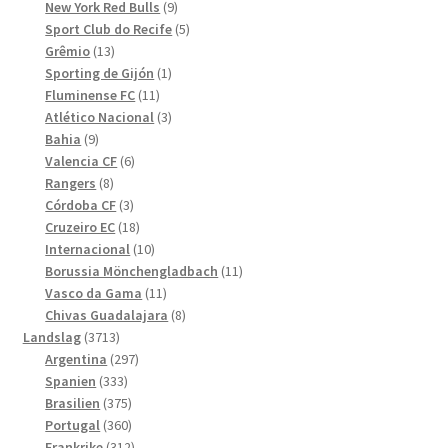
produkter
9
New York Red Bulls
9
produkter
5
Sport Club do Recife
5
13
produkter
Grêmio
13
produkter
1
Sporting de Gijón
1
11
produkt
Fluminense FC
11
produkter
3
Atlético Nacional
3
9
produkter
Bahia
9
produkter
6
Valencia CF
6
8
produkter
Rangers
8
produkter
3
Córdoba CF
3
produkter
18
Cruzeiro EC
18
produkter
10
Internacional
10
produkter
11
Borussia Mönchengladbach
11
11
produkter
Vasco da Gama
11
produkter
8
Chivas Guadalajara
8
3713
produkter
Landslag
3713
produkter
297
Argentina
297
333
produkter
Spanien
333
produkter
375
Brasilien
375
produkter
360
Portugal
360
produkter
312
Frankrike
312