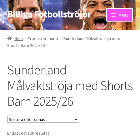
Billiga Fotbollströjor
Hoppa
Hoppa
Meny
till
till
navigering
innehåll
Hem
Hem
Produkter märkta ”Sunderland Målvaktströja med
Shorts Barn 2025/26”
Bloggar
Butik
Sunderland
Kassa
Målvaktströja med Shorts
Barn 2025/26
Kontakta oss
Mitt konto
Storleksguiden
Endast ett sökresultat