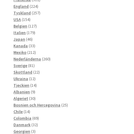
224
produkter
England
224
produkter
257
Tyskland
257
154
produkter
USA
154
produkter
127
Belgien
127
179
produkter
Italien
179
46
produkter
Japan
46
produkter
33
Kanada
33
produkter
212
Mexiko
212
produkter
260
Nederländerna
260
81
produkter
Sverige
81
produkter
22
Skottland
22
12
produkter
Ukraina
12
produkter
14
Tjeckien
14
9
produkter
Albanien
9
produkter
30
Algeriet
30
produkter
25
Bosnien och Hercegovina
25
14
produkter
Chile
14
produkter
69
Colombia
69
32
produkter
Danmark
32
3
produkter
Georgien
3