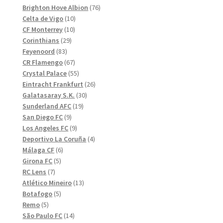
produkter
76
Brighton Hove Albion
76
10
produkter
Celta de Vigo
10
10
produkter
CF Monterrey
10
29
produkter
Corinthians
29
83
produkter
Feyenoord
83
produkter
67
CR Flamengo
67
produkter
55
Crystal Palace
55
produkter
26
Eintracht Frankfurt
26
30
produkter
Galatasaray S.K.
30
19
produkter
Sunderland AFC
19
9
produkter
San Diego FC
9
produkter
9
Los Angeles FC
9
produkter
4
Deportivo La Coruña
4
6
produkter
Málaga CF
6
5
produkter
Girona FC
5
7
produkter
RC Lens
7
produkter
13
Atlético Mineiro
13
5
produkter
Botafogo
5
5
produkter
Remo
5
produkter
14
São Paulo FC
14