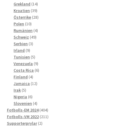
produkter
14
Grekland
14
39
produkter
Kroatien
39
produkter
28
Österrike
28
10
produkter
Polen
10
produkter
4
Rumänien
4
49
produkter
Schweiz
49
3
produkter
Serbien
3
9
produkter
Irland
9
produkter
5
Tunisien
5
produkter
9
Venezuela
9
produkter
6
Costa Rica
6
4
produkter
Finland
4
produkter
12
Jamaica
12
5
produkter
Irak
5
produkter
6
Nigeria
6
produkter
4
Slovenien
4
produkter
404
Fotbolls-EM 2024
404
produkter
211
Fotbolls-VM 2022
211
2
produkter
Supporterprylar
2
produkter