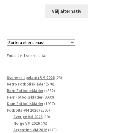
Den
Välj alternativ
här
produkten
har
flera
varianter.
De
Endast ett sökresultat
olika
alternativen
kan
23
Sveriges spelare i VM 2026
23
väljas
578
produkter
Retro Fotbollskläder
578
på
produkter
4832
Barn Fotbollskläder
4832
produktsidan
9990
produkter
Herr Fotbollskläder
9990
produkter
1937
Dam Fotbollskläder
1937
2805
produkter
Fotbolls-VM 2026
2805
produkter
80
Sverige VM 2026
80
76
produkter
Norge VM 2026
76
produkter
173
Argentina VM 2026
173