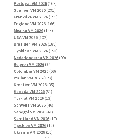
169
produkter
Portugal VM 2026
169
291
produkter
Spanien VM 2026
291
produkter
199
Frankrike VM 2026
199
166
produkter
England VM 2026
166
144
produkter
Mexiko VM 2026
144
132
produkter
USA VM 2026
132
produkter
189
Brasilien VM 2026
189
produkter
158
Tyskland VM 2026
158
produkter
99
Nederländerna VM 2026
99
84
produkter
Belgien VM 2026
84
produkter
68
Colombia VM 2026
68
123
produkter
Italien VM 2026
123
produkter
35
Kroatien VM 2026
35
31
produkter
Kanada VM 2026
31
13
produkter
Turkiet VM 2026
13
produkter
46
Schweiz VM 2026
46
41
produkter
Senegal VM 2026
41
produkter
17
Skottland VM 2026
17
12
produkter
Tjeckien VM 2026
12
10
produkter
Ukraina VM 2026
10