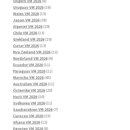
8
produkter
Ungern VM 2026
8
produkter
16
Uruguay VM 2026
16
13
produkter
Wales VM 2026
13
produkter
38
Japan VM 2026
38
produkter
29
Algeriet VM 2026
29
13
produkter
Chile VM 2026
13
produkter
10
Grekland VM 2026
10
13
produkter
Qatar VM 2026
13
produkter
12
Nya Zeeland VM 2026
12
6
produkter
Nordirland VM 2026
6
11
produkter
Ecuador VM 2026
11
produkter
11
Paraguay VM 2026
11
45
produkter
Marocko VM 2026
45
produkter
11
Australien VM 2026
11
20
produkter
Österrike VM 2026
20
10
produkter
Haiti VM 2026
10
produkter
11
Sydkorea VM 2026
11
produkter
7
Saudiarabien VM 2026
7
15
produkter
Curaçao VM 2026
15
12
produkter
Ghana VM 2026
12
produkter
8
Egypten VM 2026
8