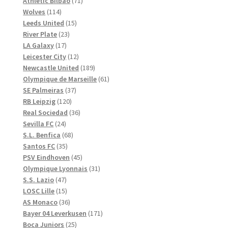
71
produkter
Athletic Bilbao
71
114
produkter
Wolves
114
produkter
15
Leeds United
15
23
produkter
River Plate
23
17
produkter
LA Galaxy
17
produkter
12
Leicester City
12
produkter
189
Newcastle United
189
produkter
61
Olympique de Marseille
61
37
produkter
SE Palmeiras
37
120
produkter
RB Leipzig
120
produkter
36
Real Sociedad
36
24
produkter
Sevilla FC
24
produkter
68
S.L. Benfica
68
35
produkter
Santos FC
35
produkter
45
PSV Eindhoven
45
produkter
31
Olympique Lyonnais
31
47
produkter
S.S. Lazio
47
produkter
15
LOSC Lille
15
produkter
36
AS Monaco
36
produkter
171
Bayer 04 Leverkusen
171
25
produkter
Boca Juniors
25