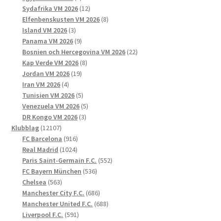
produkter
12
Sydafrika VM 2026
12
produkter
8
Elfenbenskusten VM 2026
8
3
produkter
Island VM 2026
3
produkter
9
Panama VM 2026
9
produkter
22
Bosnien och Hercegovina VM 2026
22
8
produkter
Kap Verde VM 2026
8
19
produkter
Jordan VM 2026
19
4
produkter
Iran VM 2026
4
produkter
5
Tunisien VM 2026
5
produkter
5
Venezuela VM 2026
5
3
produkter
DR Kongo VM 2026
3
12107
produkter
Klubblag
12107
produkter
916
FC Barcelona
916
1024
produkter
Real Madrid
1024
produkter
552
Paris Saint-Germain F.C.
552
536
produkter
FC Bayern München
536
563
produkter
Chelsea
563
produkter
686
Manchester City F.C.
686
produkter
688
Manchester United F.C.
688
591
produkter
Liverpool F.C.
591