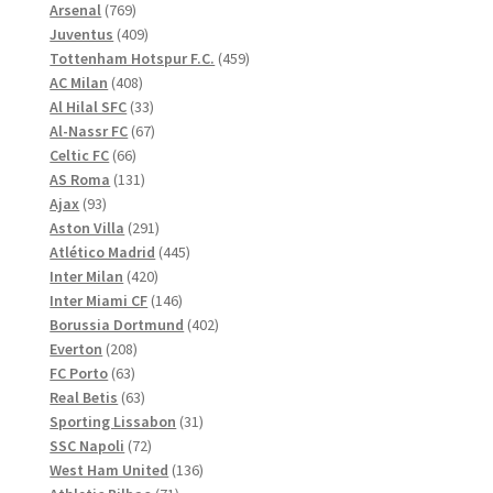
769
produkter
Arsenal
769
produkter
409
Juventus
409
produkter
459
Tottenham Hotspur F.C.
459
408
produkter
AC Milan
408
produkter
33
Al Hilal SFC
33
produkter
67
Al-Nassr FC
67
66
produkter
Celtic FC
66
produkter
131
AS Roma
131
93
produkter
Ajax
93
produkter
291
Aston Villa
291
produkter
445
Atlético Madrid
445
420
produkter
Inter Milan
420
produkter
146
Inter Miami CF
146
produkter
402
Borussia Dortmund
402
208
produkter
Everton
208
63
produkter
FC Porto
63
produkter
63
Real Betis
63
produkter
31
Sporting Lissabon
31
72
produkter
SSC Napoli
72
produkter
136
West Ham United
136