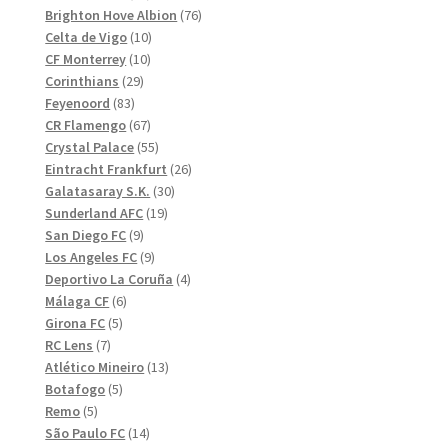
produkter
76
Brighton Hove Albion
76
10
produkter
Celta de Vigo
10
10
produkter
CF Monterrey
10
29
produkter
Corinthians
29
83
produkter
Feyenoord
83
produkter
67
CR Flamengo
67
produkter
55
Crystal Palace
55
produkter
26
Eintracht Frankfurt
26
30
produkter
Galatasaray S.K.
30
19
produkter
Sunderland AFC
19
9
produkter
San Diego FC
9
produkter
9
Los Angeles FC
9
produkter
4
Deportivo La Coruña
4
6
produkter
Málaga CF
6
5
produkter
Girona FC
5
7
produkter
RC Lens
7
produkter
13
Atlético Mineiro
13
5
produkter
Botafogo
5
5
produkter
Remo
5
produkter
14
São Paulo FC
14