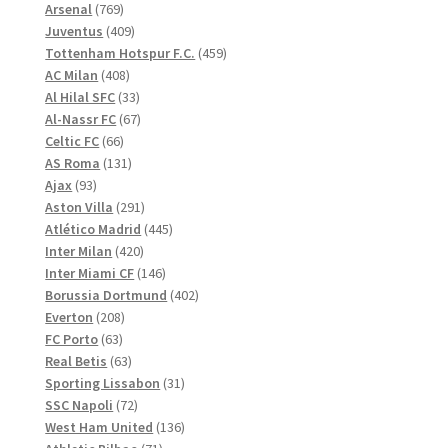
769
produkter
Arsenal
769
produkter
409
Juventus
409
produkter
459
Tottenham Hotspur F.C.
459
408
produkter
AC Milan
408
produkter
33
Al Hilal SFC
33
produkter
67
Al-Nassr FC
67
66
produkter
Celtic FC
66
produkter
131
AS Roma
131
93
produkter
Ajax
93
produkter
291
Aston Villa
291
produkter
445
Atlético Madrid
445
420
produkter
Inter Milan
420
produkter
146
Inter Miami CF
146
produkter
402
Borussia Dortmund
402
208
produkter
Everton
208
63
produkter
FC Porto
63
produkter
63
Real Betis
63
produkter
31
Sporting Lissabon
31
72
produkter
SSC Napoli
72
produkter
136
West Ham United
136