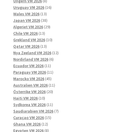
8
produkter
Ungern VM 2026
8
produkter
16
Uruguay VM 2026
16
13
produkter
Wales VM 2026
13
produkter
38
Japan VM 2026
38
produkter
29
Algeriet VM 2026
29
13
produkter
Chile VM 2026
13
produkter
10
Grekland VM 2026
10
13
produkter
Qatar VM 2026
13
produkter
12
Nya Zeeland VM 2026
12
6
produkter
Nordirland VM 2026
6
11
produkter
Ecuador VM 2026
11
produkter
11
Paraguay VM 2026
11
45
produkter
Marocko VM 2026
45
produkter
11
Australien VM 2026
11
20
produkter
Österrike VM 2026
20
10
produkter
Haiti VM 2026
10
produkter
11
Sydkorea VM 2026
11
produkter
7
Saudiarabien VM 2026
7
15
produkter
Curaçao VM 2026
15
12
produkter
Ghana VM 2026
12
produkter
8
Egypten VM 2026
8