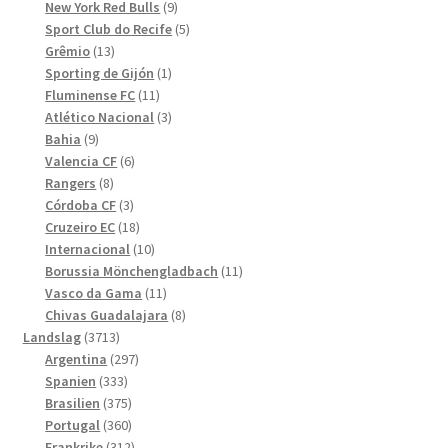
produkter
9
New York Red Bulls
9
produkter
5
Sport Club do Recife
5
13
produkter
Grêmio
13
produkter
1
Sporting de Gijón
1
11
produkt
Fluminense FC
11
produkter
3
Atlético Nacional
3
9
produkter
Bahia
9
produkter
6
Valencia CF
6
8
produkter
Rangers
8
produkter
3
Córdoba CF
3
produkter
18
Cruzeiro EC
18
produkter
10
Internacional
10
produkter
11
Borussia Mönchengladbach
11
11
produkter
Vasco da Gama
11
produkter
8
Chivas Guadalajara
8
3713
produkter
Landslag
3713
produkter
297
Argentina
297
333
produkter
Spanien
333
produkter
375
Brasilien
375
produkter
360
Portugal
360
produkter
312
Frankrike
312