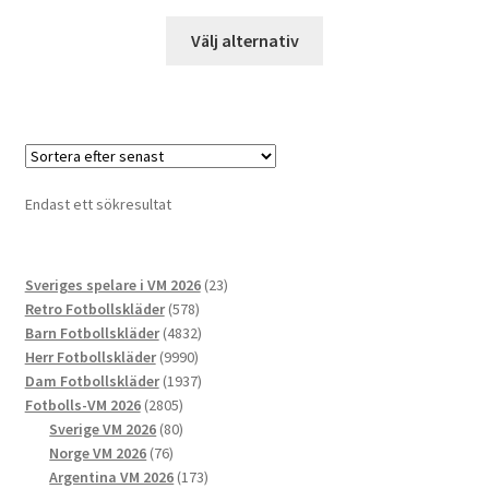
Den
Välj alternativ
här
produkten
har
flera
varianter.
De
Endast ett sökresultat
olika
alternativen
kan
23
Sveriges spelare i VM 2026
23
väljas
578
produkter
Retro Fotbollskläder
578
på
produkter
4832
Barn Fotbollskläder
4832
produktsidan
9990
produkter
Herr Fotbollskläder
9990
produkter
1937
Dam Fotbollskläder
1937
2805
produkter
Fotbolls-VM 2026
2805
produkter
80
Sverige VM 2026
80
76
produkter
Norge VM 2026
76
produkter
173
Argentina VM 2026
173