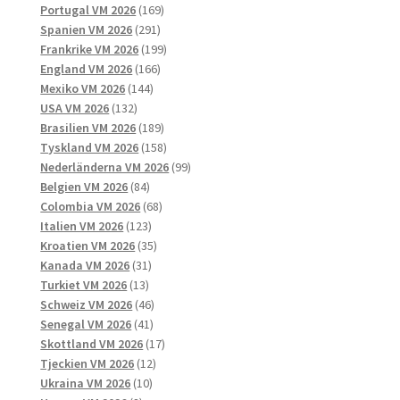
169
produkter
Portugal VM 2026
169
291
produkter
Spanien VM 2026
291
produkter
199
Frankrike VM 2026
199
166
produkter
England VM 2026
166
144
produkter
Mexiko VM 2026
144
132
produkter
USA VM 2026
132
produkter
189
Brasilien VM 2026
189
produkter
158
Tyskland VM 2026
158
produkter
99
Nederländerna VM 2026
99
84
produkter
Belgien VM 2026
84
produkter
68
Colombia VM 2026
68
123
produkter
Italien VM 2026
123
produkter
35
Kroatien VM 2026
35
31
produkter
Kanada VM 2026
31
13
produkter
Turkiet VM 2026
13
produkter
46
Schweiz VM 2026
46
41
produkter
Senegal VM 2026
41
produkter
17
Skottland VM 2026
17
12
produkter
Tjeckien VM 2026
12
10
produkter
Ukraina VM 2026
10