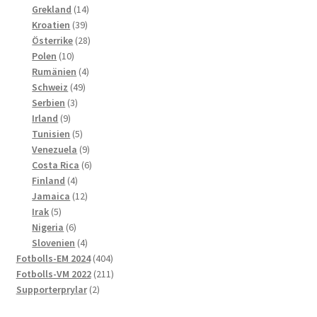
produkter
14
Grekland
14
39
produkter
Kroatien
39
produkter
28
Österrike
28
10
produkter
Polen
10
produkter
4
Rumänien
4
49
produkter
Schweiz
49
3
produkter
Serbien
3
9
produkter
Irland
9
produkter
5
Tunisien
5
produkter
9
Venezuela
9
produkter
6
Costa Rica
6
4
produkter
Finland
4
produkter
12
Jamaica
12
5
produkter
Irak
5
produkter
6
Nigeria
6
produkter
4
Slovenien
4
produkter
404
Fotbolls-EM 2024
404
produkter
211
Fotbolls-VM 2022
211
2
produkter
Supporterprylar
2
produkter