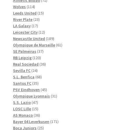
71
produkter
Athletic Bilbao
71
114
produkter
Wolves
114
produkter
15
Leeds United
15
23
produkter
River Plate
23
17
produkter
LA Galaxy
17
produkter
12
Leicester City
12
produkter
189
Newcastle United
189
produkter
61
Olympique de Marseille
61
37
produkter
SE Palmeiras
37
120
produkter
RB Leipzig
120
produkter
36
Real Sociedad
36
24
produkter
Sevilla FC
24
produkter
68
S.L. Benfica
68
35
produkter
Santos FC
35
produkter
45
PSV Eindhoven
45
produkter
31
Olympique Lyonnais
31
47
produkter
S.S. Lazio
47
produkter
15
LOSC Lille
15
produkter
36
AS Monaco
36
produkter
171
Bayer 04 Leverkusen
171
25
produkter
Boca Juniors
25