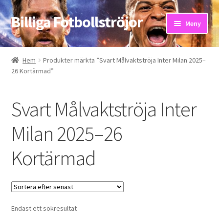
Billiga Fotbollströjor
Hoppa
Hoppa
Meny
till
till
navigering
innehåll
Hem
Hem
Produkter märkta ”Svart Målvaktströja Inter Milan 2025–
26 Kortärmad”
Bloggar
Butik
Svart Målvaktströja Inter
Kassa
Milan 2025–26
Kortärmad
Kontakta oss
Mitt konto
Storleksguiden
Endast ett sökresultat