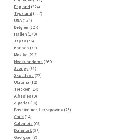
224
produkter
England
224
produkter
257
Tyskland
257
154
produkter
USA
154
produkter
127
Belgien
127
179
produkter
Italien
179
46
produkter
Japan
46
produkter
33
Kanada
33
produkter
212
Mexiko
212
produkter
260
Nederländerna
260
81
produkter
Sverige
81
produkter
22
Skottland
22
12
produkter
Ukraina
12
produkter
14
Tjeckien
14
9
produkter
Albanien
9
produkter
30
Algeriet
30
produkter
25
Bosnien och Hercegovina
25
14
produkter
Chile
14
produkter
69
Colombia
69
32
produkter
Danmark
32
3
produkter
Georgien
3