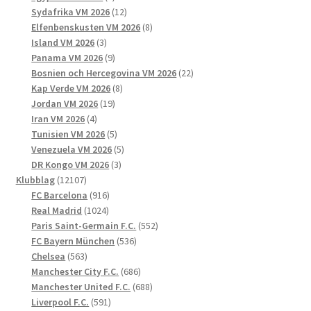
produkter
12
Sydafrika VM 2026
12
produkter
8
Elfenbenskusten VM 2026
8
3
produkter
Island VM 2026
3
produkter
9
Panama VM 2026
9
produkter
22
Bosnien och Hercegovina VM 2026
22
8
produkter
Kap Verde VM 2026
8
19
produkter
Jordan VM 2026
19
4
produkter
Iran VM 2026
4
produkter
5
Tunisien VM 2026
5
produkter
5
Venezuela VM 2026
5
3
produkter
DR Kongo VM 2026
3
12107
produkter
Klubblag
12107
produkter
916
FC Barcelona
916
1024
produkter
Real Madrid
1024
produkter
552
Paris Saint-Germain F.C.
552
536
produkter
FC Bayern München
536
563
produkter
Chelsea
563
produkter
686
Manchester City F.C.
686
produkter
688
Manchester United F.C.
688
591
produkter
Liverpool F.C.
591