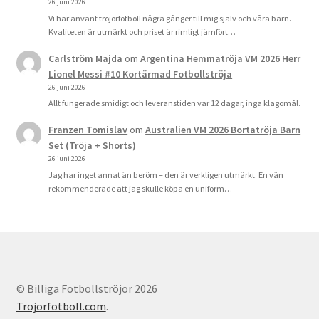
26 juni 2026
Vi har använt trojorfotboll några gånger till mig själv och våra barn.
Kvaliteten är utmärkt och priset är rimligt jämfört…
Carlström Majda
om
Argentina Hemmatröja VM 2026 Herr
Lionel Messi #10 Kortärmad Fotbollströja
26 juni 2026
Allt fungerade smidigt och leveranstiden var 12 dagar, inga klagomål.
Franzen Tomislav
om
Australien VM 2026 Bortatröja Barn
Set (Tröja + Shorts)
26 juni 2026
Jag har inget annat än beröm – den är verkligen utmärkt. En vän
rekommenderade att jag skulle köpa en uniform…
© Billiga Fotbollströjor 2026
Trojorfotboll.com
.