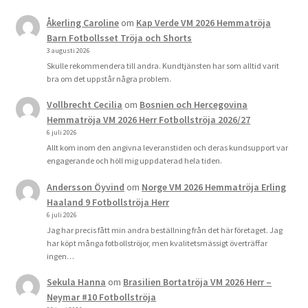
Åkerling Caroline
om
Kap Verde VM 2026 Hemmatröja
Barn Fotbollsset Tröja och Shorts
3 augusti 2026
Skulle rekommendera till andra. Kundtjänsten har som alltid varit
bra om det uppstår några problem.
Vollbrecht Cecilia
om
Bosnien och Hercegovina
Hemmatröja VM 2026 Herr Fotbollströja 2026/27
6 juli 2026
Allt kom inom den angivna leveranstiden och deras kundsupport var
engagerande och höll mig uppdaterad hela tiden.
Andersson Öyvind
om
Norge VM 2026 Hemmatröja Erling
Haaland 9 Fotbollströja Herr
6 juli 2026
Jag har precis fått min andra beställning från det här företaget. Jag
har köpt många fotbollströjor, men kvalitetsmässigt överträffar
ingen…
Sekula Hanna
om
Brasilien Bortatröja VM 2026 Herr –
Neymar #10 Fotbollströja