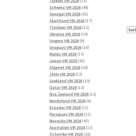
13
produkter
Turkiet VM 2026
13
produkter
46
Schweiz VM 2026
46
41
produkter
Senegal VM 2026
41
produkter
17
Skottland VM 2026
17
12
produkter
Tjeckien VM 2026
12
10
produkter
Ukraina VM 2026
10
8
produkter
Ungern VM 2026
8
produkter
16
Uruguay VM 2026
16
13
produkter
Wales VM 2026
13
produkter
38
Japan VM 2026
38
produkter
29
Algeriet VM 2026
29
13
produkter
Chile VM 2026
13
produkter
10
Grekland VM 2026
10
13
produkter
Qatar VM 2026
13
produkter
12
Nya Zeeland VM 2026
12
6
produkter
Nordirland VM 2026
6
11
produkter
Ecuador VM 2026
11
produkter
11
Paraguay VM 2026
11
45
produkter
Marocko VM 2026
45
produkter
11
Australien VM 2026
11
20
produkter
Österrike VM 2026
20