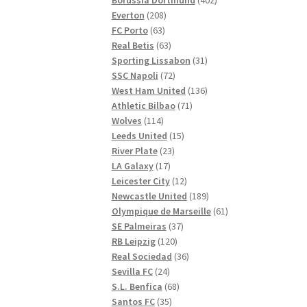
208
produkter
Everton
208
63
produkter
FC Porto
63
produkter
63
Real Betis
63
produkter
31
Sporting Lissabon
31
72
produkter
SSC Napoli
72
produkter
136
West Ham United
136
71
produkter
Athletic Bilbao
71
114
produkter
Wolves
114
produkter
15
Leeds United
15
23
produkter
River Plate
23
17
produkter
LA Galaxy
17
produkter
12
Leicester City
12
produkter
189
Newcastle United
189
produkter
61
Olympique de Marseille
61
37
produkter
SE Palmeiras
37
120
produkter
RB Leipzig
120
produkter
36
Real Sociedad
36
24
produkter
Sevilla FC
24
produkter
68
S.L. Benfica
68
35
produkter
Santos FC
35