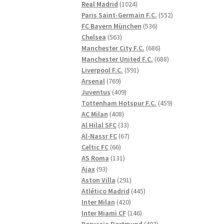
1024
produkter
Real Madrid
1024
produkter
552
Paris Saint-Germain F.C.
552
536
produkter
FC Bayern München
536
563
produkter
Chelsea
563
produkter
686
Manchester City F.C.
686
produkter
688
Manchester United F.C.
688
591
produkter
Liverpool F.C.
591
769
produkter
Arsenal
769
produkter
409
Juventus
409
produkter
459
Tottenham Hotspur F.C.
459
408
produkter
AC Milan
408
produkter
33
Al Hilal SFC
33
produkter
67
Al-Nassr FC
67
66
produkter
Celtic FC
66
produkter
131
AS Roma
131
93
produkter
Ajax
93
produkter
291
Aston Villa
291
produkter
445
Atlético Madrid
445
420
produkter
Inter Milan
420
produkter
146
Inter Miami CF
146
produkter
402
Borussia Dortmund
402