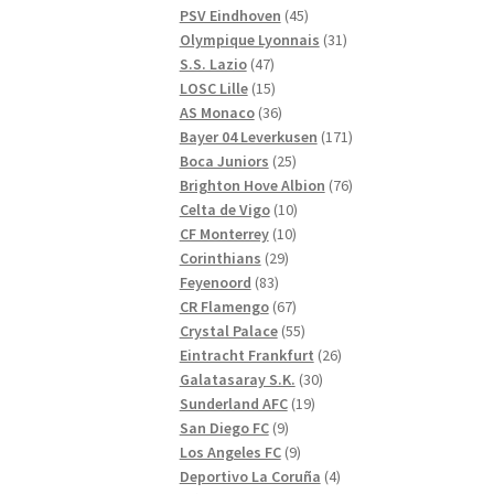
produkter
45
PSV Eindhoven
45
produkter
31
Olympique Lyonnais
31
47
produkter
S.S. Lazio
47
produkter
15
LOSC Lille
15
produkter
36
AS Monaco
36
produkter
171
Bayer 04 Leverkusen
171
25
produkter
Boca Juniors
25
produkter
76
Brighton Hove Albion
76
10
produkter
Celta de Vigo
10
10
produkter
CF Monterrey
10
29
produkter
Corinthians
29
83
produkter
Feyenoord
83
produkter
67
CR Flamengo
67
produkter
55
Crystal Palace
55
produkter
26
Eintracht Frankfurt
26
30
produkter
Galatasaray S.K.
30
19
produkter
Sunderland AFC
19
9
produkter
San Diego FC
9
produkter
9
Los Angeles FC
9
produkter
4
Deportivo La Coruña
4