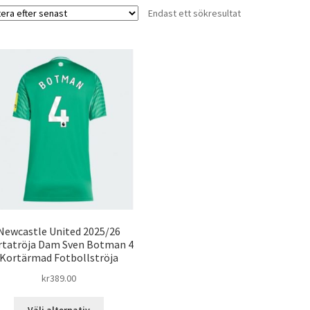
Endast ett sökresultat
Newcastle United 2025/26
rtatröja Dam Sven Botman 4
Kortärmad Fotbollströja
kr
389.00
Den