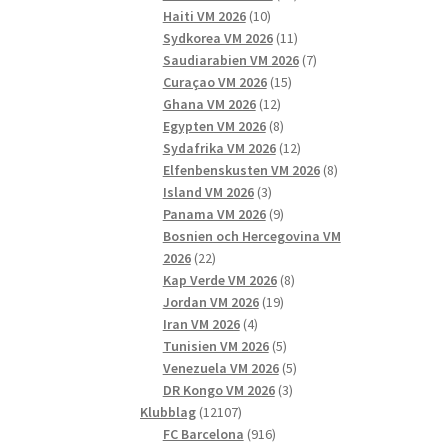
10
produkter
Haiti VM 2026
10
produkter
11
Sydkorea VM 2026
11
produkter
7
Saudiarabien VM 2026
7
15
produkter
Curaçao VM 2026
15
12
produkter
Ghana VM 2026
12
produkter
8
Egypten VM 2026
8
produkter
12
Sydafrika VM 2026
12
produkter
8
Elfenbenskusten VM 2026
8
3
produkter
Island VM 2026
3
produkter
9
Panama VM 2026
9
produkter
Bosnien och Hercegovina VM
22
2026
22
produkter
8
Kap Verde VM 2026
8
19
produkter
Jordan VM 2026
19
4
produkter
Iran VM 2026
4
produkter
5
Tunisien VM 2026
5
produkter
5
Venezuela VM 2026
5
3
produkter
DR Kongo VM 2026
3
12107
produkter
Klubblag
12107
produkter
916
FC Barcelona
916