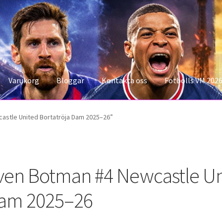
Varukorg
Bloggar
Kontakta oss
Fotbolls VM 202
konto
Storleksguiden
Varukorg
astle United Bortatröja Dam 2025–26”
ven Botman #4 Newcastle Uni
am 2025–26