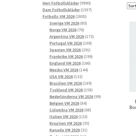
9990
produkter
Herr Fotbollskläder
9990
produkter
1937
Dam Fotbollskläder
1937
2805
produkter
Fotbolls-VM 2026
2805
produkter
80
Sverige VM 2026
80
76
produkter
Norge VM 2026
76
produkter
173
Argentina VM 2026
173
169
produkter
Portugal VM 2026
169
291
produkter
Spanien VM 2026
291
produkter
199
Frankrike VM 2026
199
166
produkter
England VM 2026
166
144
produkter
Mexiko VM 2026
144
132
produkter
USA VM 2026
132
produkter
189
Brasilien VM 2026
189
produkter
158
Tyskland VM 2026
158
produkter
99
Nederländerna VM 2026
99
84
produkter
Belgien VM 2026
84
Bo
produkter
68
Colombia VM 2026
68
123
produkter
Italien VM 2026
123
produkter
35
Kroatien VM 2026
35
31
produkter
Kanada VM 2026
31