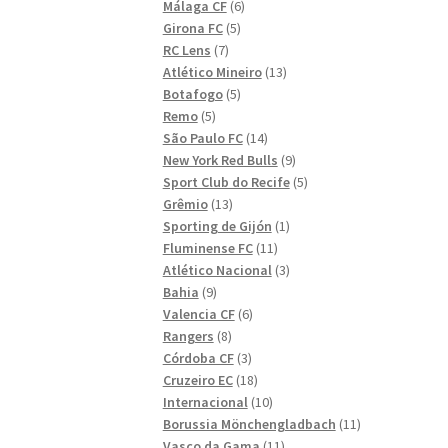
6
produkter
Málaga CF
6
5
produkter
Girona FC
5
7
produkter
RC Lens
7
produkter
13
Atlético Mineiro
13
5
produkter
Botafogo
5
5
produkter
Remo
5
produkter
14
São Paulo FC
14
produkter
9
New York Red Bulls
9
produkter
5
Sport Club do Recife
5
13
produkter
Grêmio
13
produkter
1
Sporting de Gijón
1
11
produkt
Fluminense FC
11
produkter
3
Atlético Nacional
3
9
produkter
Bahia
9
produkter
6
Valencia CF
6
8
produkter
Rangers
8
produkter
3
Córdoba CF
3
produkter
18
Cruzeiro EC
18
produkter
10
Internacional
10
produkter
11
Borussia Mönchengladbach
11
11
produkter
Vasco da Gama
11