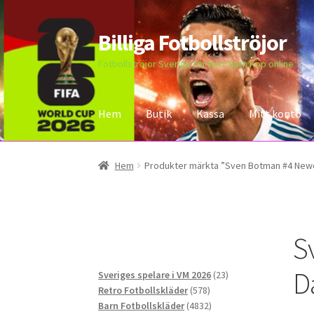
Billiga Fotbollströjor
Hoppa
Hoppa
till
till
Fotbollströjor Sverige för Herr Barn Köp online
navigering
innehåll
Hem
Butik
Kassa
Mitt konto
Hem
Bloggar
Butik
Kassa
Kontakta oss
Mitt 
Hem
Produkter märkta ”Sven Botman #4 Newc
S
D
23
Sveriges spelare i VM 2026
23
578
produkter
Retro Fotbollskläder
578
produkter
4832
Barn Fotbollskläder
4832