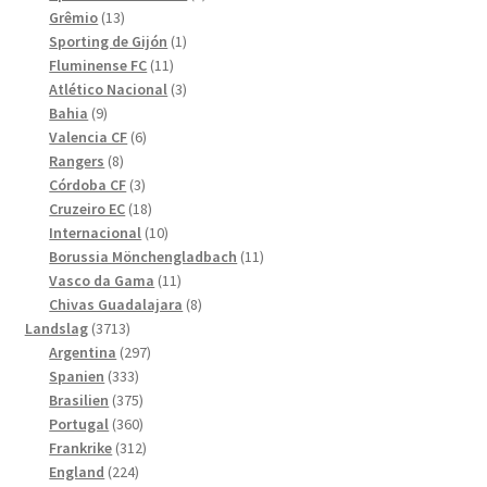
13
produkter
Grêmio
13
produkter
1
Sporting de Gijón
1
11
produkt
Fluminense FC
11
produkter
3
Atlético Nacional
3
9
produkter
Bahia
9
produkter
6
Valencia CF
6
8
produkter
Rangers
8
produkter
3
Córdoba CF
3
produkter
18
Cruzeiro EC
18
produkter
10
Internacional
10
produkter
11
Borussia Mönchengladbach
11
11
produkter
Vasco da Gama
11
produkter
8
Chivas Guadalajara
8
3713
produkter
Landslag
3713
produkter
297
Argentina
297
333
produkter
Spanien
333
produkter
375
Brasilien
375
produkter
360
Portugal
360
produkter
312
Frankrike
312
224
produkter
England
224