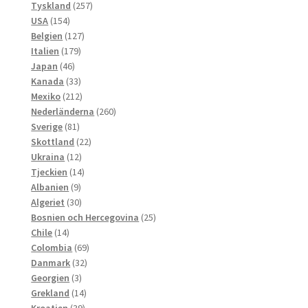
produkter
257
Tyskland
257
154
produkter
USA
154
produkter
127
Belgien
127
179
produkter
Italien
179
46
produkter
Japan
46
produkter
33
Kanada
33
produkter
212
Mexiko
212
produkter
260
Nederländerna
260
81
produkter
Sverige
81
produkter
22
Skottland
22
12
produkter
Ukraina
12
produkter
14
Tjeckien
14
9
produkter
Albanien
9
produkter
30
Algeriet
30
produkter
25
Bosnien och Hercegovina
25
14
produkter
Chile
14
produkter
69
Colombia
69
32
produkter
Danmark
32
3
produkter
Georgien
3
produkter
14
Grekland
14
39
produkter
Kroatien
39