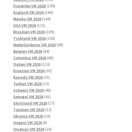
produkter
199
Frankrike VM 2026
199
166
produkter
England VM 2026
166
144
produkter
Mexiko VM 2026
144
132
produkter
USA VM 2026
132
produkter
189
Brasilien VM 2026
189
produkter
158
Tyskland VM 2026
158
produkter
99
Nederländerna VM 2026
99
84
produkter
Belgien VM 2026
84
produkter
68
Colombia VM 2026
68
123
produkter
Italien VM 2026
123
produkter
35
Kroatien VM 2026
35
31
produkter
Kanada VM 2026
31
13
produkter
Turkiet VM 2026
13
produkter
46
Schweiz VM 2026
46
41
produkter
Senegal VM 2026
41
produkter
17
Skottland VM 2026
17
12
produkter
Tjeckien VM 2026
12
10
produkter
Ukraina VM 2026
10
8
produkter
Ungern VM 2026
8
produkter
16
Uruguay VM 2026
16