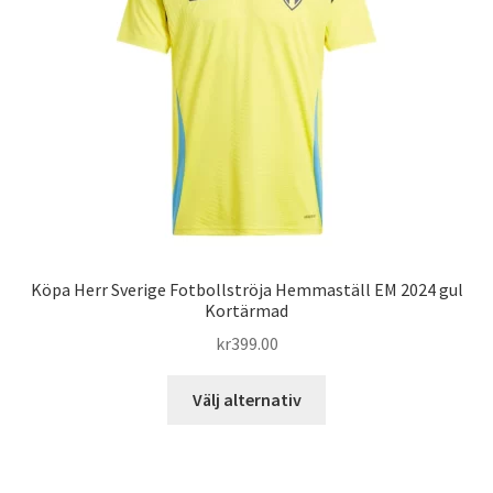
Varukorg
Köpa Herr Sverige Fotbollströja Hemmaställ EM 2024 gul
Kortärmad
kr
399.00
Den
Välj alternativ
här
produkten
har