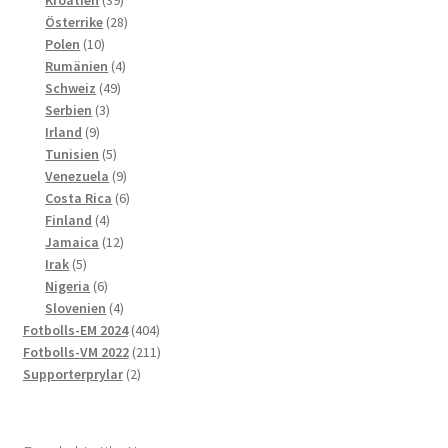
produkter
28
Österrike
28
10
produkter
Polen
10
produkter
4
Rumänien
4
49
produkter
Schweiz
49
3
produkter
Serbien
3
9
produkter
Irland
9
produkter
5
Tunisien
5
produkter
9
Venezuela
9
produkter
6
Costa Rica
6
4
produkter
Finland
4
produkter
12
Jamaica
12
5
produkter
Irak
5
produkter
6
Nigeria
6
produkter
4
Slovenien
4
produkter
404
Fotbolls-EM 2024
404
produkter
211
Fotbolls-VM 2022
211
2
produkter
Supporterprylar
2
produkter