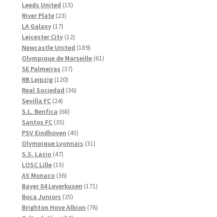
produkter
15
Leeds United
15
23
produkter
River Plate
23
17
produkter
LA Galaxy
17
produkter
12
Leicester City
12
produkter
189
Newcastle United
189
produkter
61
Olympique de Marseille
61
37
produkter
SE Palmeiras
37
120
produkter
RB Leipzig
120
produkter
36
Real Sociedad
36
24
produkter
Sevilla FC
24
produkter
68
S.L. Benfica
68
35
produkter
Santos FC
35
produkter
45
PSV Eindhoven
45
produkter
31
Olympique Lyonnais
31
47
produkter
S.S. Lazio
47
produkter
15
LOSC Lille
15
produkter
36
AS Monaco
36
produkter
171
Bayer 04 Leverkusen
171
25
produkter
Boca Juniors
25
produkter
76
Brighton Hove Albion
76