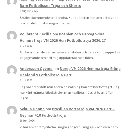
Barn Fotbollsset Tröja och Shorts
3 augusti 2026
Skulle rekommendera till andra. Kundtjänsten har som alltid varit
bra om det uppstår några problem.
Vollbrecht Cecilia
om
Bosnien och Hercegovina
Hemmatröja VM 2026 Herr Fotbollströja 2026/27
6 juli 2026
Allt kom inom den angivna leveranstiden och deras kundsupport var
engagerande och höll mig uppdaterad hela tiden.
Andersson Öyvind
om
Norge VM 2026 Hemmatröja Erling
Haaland 9 Fotbollströja Herr
6 juli 2026
Jag har precis fått min andra beställning från det här företaget. Jag
har köpt många fotbollströjor, men kvalitetsmässigt överträffar
ingen…
Sekula Hanna
om
Brasilien Bortatröja VM 2026 Herr –
Neymar #10 Fotbollströja
26 juni 2026
Vi har använt trojorfotboll några gånger till mig själv och våra barn.