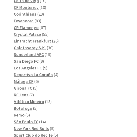
10
produkter
Celta de Vigo
10
10
produkter
CF Monterrey
10
29
produkter
Corinthians
29
83
produkter
Feyenoord
83
produkter
67
CR Flamengo
67
produkter
55
Crystal Palace
55
produkter
26
Eintracht Frankfurt
26
30
produkter
Galatasaray S.K.
30
19
produkter
Sunderland AFC
19
9
produkter
San Diego FC
9
produkter
9
Los Angeles FC
9
produkter
4
Deportivo La Coruña
4
6
produkter
Málaga CF
6
5
produkter
Girona FC
5
7
produkter
RC Lens
7
produkter
13
Atlético Mineiro
13
5
produkter
Botafogo
5
5
produkter
Remo
5
produkter
14
São Paulo FC
14
produkter
9
New York Red Bulls
9
produkter
5
Sport Club do Recife
5