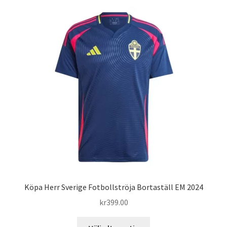
flera
varianter.
De
olika
alternativen
kan
väljas
på
produktsidan
Köpa Herr Sverige Fotbollströja Bortaställ EM 2024
kr
399.00
Den