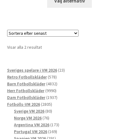
Välj alternativ
här
produkten
har
flera
varianter.
De
Sortera
Visar alla 2 resultat
olika
efter
alternativen
senaste
kan
23
Sveriges spelare i VM 2026
23
väljas
578
produkter
Retro Fotbollskläder
578
på
produkter
4832
Barn Fotbollskläder
4832
produktsidan
9990
produkter
Herr Fotbollskläder
9990
produkter
1937
Dam Fotbollskläder
1937
2805
produkter
Fotbolls-VM 2026
2805
produkter
80
Sverige VM 2026
80
76
produkter
Norge VM 2026
76
produkter
173
Argentina VM 2026
173
169
produkter
Portugal VM 2026
169
291
produkter
Spanien VM 2026
291