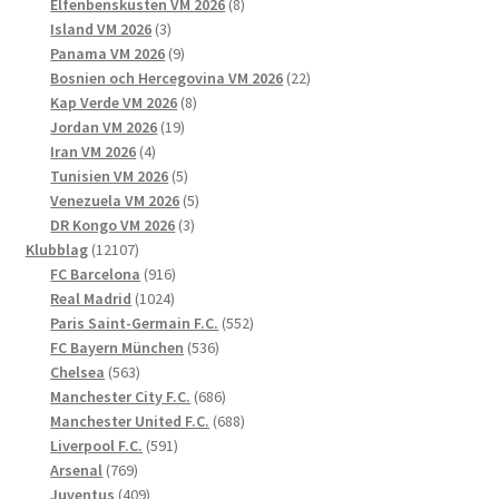
produkter
8
Elfenbenskusten VM 2026
8
3
produkter
Island VM 2026
3
produkter
9
Panama VM 2026
9
produkter
22
Bosnien och Hercegovina VM 2026
22
8
produkter
Kap Verde VM 2026
8
19
produkter
Jordan VM 2026
19
4
produkter
Iran VM 2026
4
produkter
5
Tunisien VM 2026
5
produkter
5
Venezuela VM 2026
5
3
produkter
DR Kongo VM 2026
3
12107
produkter
Klubblag
12107
produkter
916
FC Barcelona
916
1024
produkter
Real Madrid
1024
produkter
552
Paris Saint-Germain F.C.
552
536
produkter
FC Bayern München
536
563
produkter
Chelsea
563
produkter
686
Manchester City F.C.
686
produkter
688
Manchester United F.C.
688
591
produkter
Liverpool F.C.
591
769
produkter
Arsenal
769
produkter
409
Juventus
409