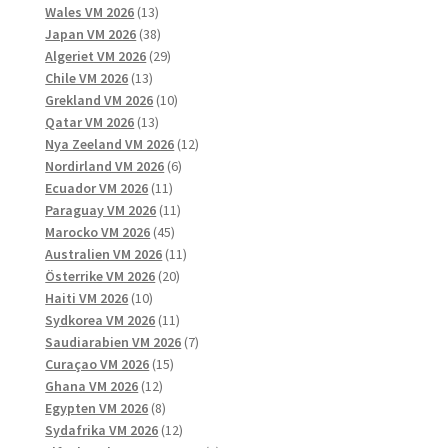
13
produkter
Wales VM 2026
13
produkter
38
Japan VM 2026
38
produkter
29
Algeriet VM 2026
29
13
produkter
Chile VM 2026
13
produkter
10
Grekland VM 2026
10
13
produkter
Qatar VM 2026
13
produkter
12
Nya Zeeland VM 2026
12
6
produkter
Nordirland VM 2026
6
11
produkter
Ecuador VM 2026
11
produkter
11
Paraguay VM 2026
11
45
produkter
Marocko VM 2026
45
produkter
11
Australien VM 2026
11
20
produkter
Österrike VM 2026
20
10
produkter
Haiti VM 2026
10
produkter
11
Sydkorea VM 2026
11
produkter
7
Saudiarabien VM 2026
7
15
produkter
Curaçao VM 2026
15
12
produkter
Ghana VM 2026
12
produkter
8
Egypten VM 2026
8
produkter
12
Sydafrika VM 2026
12