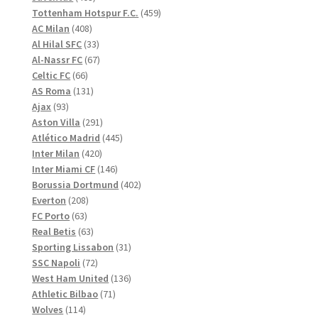
produkter
459
Tottenham Hotspur F.C.
459
408
produkter
AC Milan
408
produkter
33
Al Hilal SFC
33
produkter
67
Al-Nassr FC
67
66
produkter
Celtic FC
66
produkter
131
AS Roma
131
93
produkter
Ajax
93
produkter
291
Aston Villa
291
produkter
445
Atlético Madrid
445
420
produkter
Inter Milan
420
produkter
146
Inter Miami CF
146
produkter
402
Borussia Dortmund
402
208
produkter
Everton
208
63
produkter
FC Porto
63
produkter
63
Real Betis
63
produkter
31
Sporting Lissabon
31
72
produkter
SSC Napoli
72
produkter
136
West Ham United
136
71
produkter
Athletic Bilbao
71
114
produkter
Wolves
114