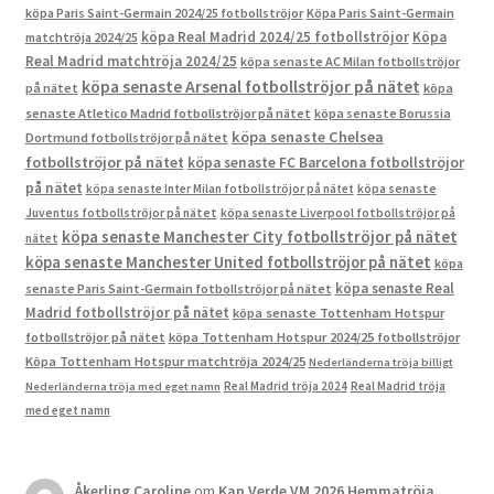
köpa Paris Saint-Germain 2024/25 fotbollströjor
Köpa Paris Saint-Germain
köpa Real Madrid 2024/25 fotbollströjor
Köpa
matchtröja 2024/25
Real Madrid matchtröja 2024/25
köpa senaste AC Milan fotbollströjor
köpa senaste Arsenal fotbollströjor på nätet
på nätet
köpa
senaste Atletico Madrid fotbollströjor på nätet
köpa senaste Borussia
köpa senaste Chelsea
Dortmund fotbollströjor på nätet
fotbollströjor på nätet
köpa senaste FC Barcelona fotbollströjor
på nätet
köpa senaste Inter Milan fotbollströjor på nätet
köpa senaste
Juventus fotbollströjor på nätet
köpa senaste Liverpool fotbollströjor på
köpa senaste Manchester City fotbollströjor på nätet
nätet
köpa senaste Manchester United fotbollströjor på nätet
köpa
köpa senaste Real
senaste Paris Saint-Germain fotbollströjor på nätet
Madrid fotbollströjor på nätet
köpa senaste Tottenham Hotspur
fotbollströjor på nätet
köpa Tottenham Hotspur 2024/25 fotbollströjor
Köpa Tottenham Hotspur matchtröja 2024/25
Nederländerna tröja billigt
Real Madrid tröja 2024
Real Madrid tröja
Nederländerna tröja med eget namn
med eget namn
Åkerling Caroline
om
Kap Verde VM 2026 Hemmatröja