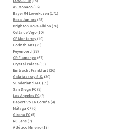
produkter
15
LOSC Lille
15
produkter
36
AS Monaco
36
produkter
171
Bayer 04 Leverkusen
171
25
produkter
Boca Juniors
25
produkter
76
Brighton Hove Albion
76
10
produkter
Celta de Vigo
10
10
produkter
CF Monterrey
10
29
produkter
Corinthians
29
83
produkter
Feyenoord
83
produkter
67
CR Flamengo
67
produkter
55
Crystal Palace
55
produkter
26
Eintracht Frankfurt
26
30
produkter
Galatasaray S.K.
30
19
produkter
Sunderland AFC
19
9
produkter
San Diego FC
9
produkter
9
Los Angeles FC
9
produkter
4
Deportivo La Coruña
4
6
produkter
Málaga CF
6
5
produkter
Girona FC
5
7
produkter
RC Lens
7
produkter
13
Atlético Mineiro
13