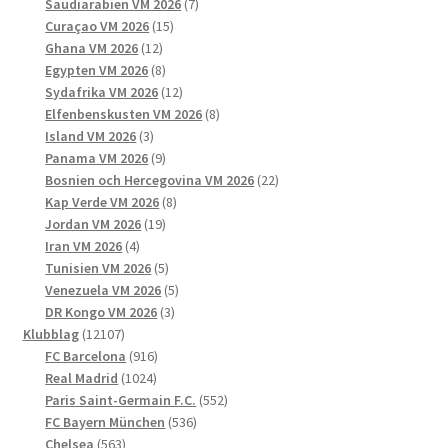
produkter
7
Saudiarabien VM 2026
7
15
produkter
Curaçao VM 2026
15
12
produkter
Ghana VM 2026
12
produkter
8
Egypten VM 2026
8
produkter
12
Sydafrika VM 2026
12
produkter
8
Elfenbenskusten VM 2026
8
3
produkter
Island VM 2026
3
produkter
9
Panama VM 2026
9
produkter
22
Bosnien och Hercegovina VM 2026
22
8
produkter
Kap Verde VM 2026
8
19
produkter
Jordan VM 2026
19
4
produkter
Iran VM 2026
4
produkter
5
Tunisien VM 2026
5
produkter
5
Venezuela VM 2026
5
3
produkter
DR Kongo VM 2026
3
12107
produkter
Klubblag
12107
produkter
916
FC Barcelona
916
1024
produkter
Real Madrid
1024
produkter
552
Paris Saint-Germain F.C.
552
536
produkter
FC Bayern München
536
563
produkter
Chelsea
563