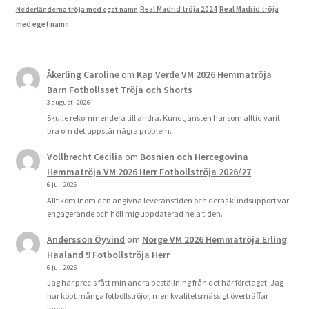
Real Madrid tröja 2024
Real Madrid tröja
Nederländerna tröja med eget namn
med eget namn
Åkerling Caroline
om
Kap Verde VM 2026 Hemmatröja
Barn Fotbollsset Tröja och Shorts
3 augusti 2026
Skulle rekommendera till andra. Kundtjänsten har som alltid varit
bra om det uppstår några problem.
Vollbrecht Cecilia
om
Bosnien och Hercegovina
Hemmatröja VM 2026 Herr Fotbollströja 2026/27
6 juli 2026
Allt kom inom den angivna leveranstiden och deras kundsupport var
engagerande och höll mig uppdaterad hela tiden.
Andersson Öyvind
om
Norge VM 2026 Hemmatröja Erling
Haaland 9 Fotbollströja Herr
6 juli 2026
Jag har precis fått min andra beställning från det här företaget. Jag
har köpt många fotbollströjor, men kvalitetsmässigt överträffar
ingen…