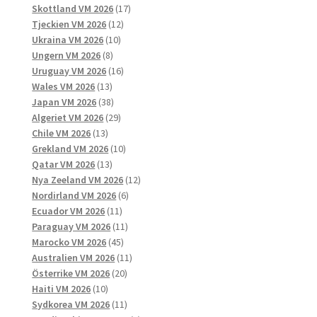
produkter
17
Skottland VM 2026
17
12
produkter
Tjeckien VM 2026
12
10
produkter
Ukraina VM 2026
10
8
produkter
Ungern VM 2026
8
produkter
16
Uruguay VM 2026
16
13
produkter
Wales VM 2026
13
produkter
38
Japan VM 2026
38
produkter
29
Algeriet VM 2026
29
13
produkter
Chile VM 2026
13
produkter
10
Grekland VM 2026
10
13
produkter
Qatar VM 2026
13
produkter
12
Nya Zeeland VM 2026
12
6
produkter
Nordirland VM 2026
6
11
produkter
Ecuador VM 2026
11
produkter
11
Paraguay VM 2026
11
45
produkter
Marocko VM 2026
45
produkter
11
Australien VM 2026
11
20
produkter
Österrike VM 2026
20
10
produkter
Haiti VM 2026
10
produkter
11
Sydkorea VM 2026
11