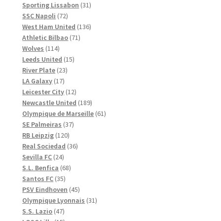
produkter
31
Sporting Lissabon
31
72
produkter
SSC Napoli
72
produkter
136
West Ham United
136
71
produkter
Athletic Bilbao
71
114
produkter
Wolves
114
produkter
15
Leeds United
15
23
produkter
River Plate
23
17
produkter
LA Galaxy
17
produkter
12
Leicester City
12
produkter
189
Newcastle United
189
produkter
61
Olympique de Marseille
61
37
produkter
SE Palmeiras
37
120
produkter
RB Leipzig
120
produkter
36
Real Sociedad
36
24
produkter
Sevilla FC
24
produkter
68
S.L. Benfica
68
35
produkter
Santos FC
35
produkter
45
PSV Eindhoven
45
produkter
31
Olympique Lyonnais
31
47
produkter
S.S. Lazio
47