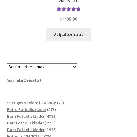
VM-Patch
Betygsatt
kr
409.00
5.00
av 5
Den
Välj alternativ
här
produkten
har
flera
varianter.
De
Sortera
Visar alla 2 resultat
olika
efter
alternativen
senaste
kan
23
Sveriges spelare i VM 2026
23
väljas
578
produkter
Retro Fotbollskläder
578
på
produkter
4832
Barn Fotbollskläder
4832
produktsidan
9990
produkter
Herr Fotbollskläder
9990
produkter
1937
Dam Fotbollskläder
1937
2805
produkter
Fotbolls-VM 2026
2805