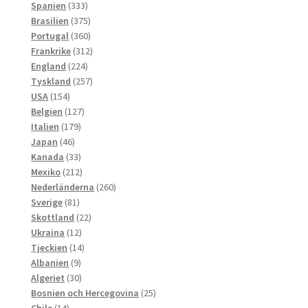
333
produkter
Spanien
333
produkter
375
Brasilien
375
produkter
360
Portugal
360
produkter
312
Frankrike
312
224
produkter
England
224
produkter
257
Tyskland
257
154
produkter
USA
154
produkter
127
Belgien
127
179
produkter
Italien
179
46
produkter
Japan
46
produkter
33
Kanada
33
produkter
212
Mexiko
212
produkter
260
Nederländerna
260
81
produkter
Sverige
81
produkter
22
Skottland
22
12
produkter
Ukraina
12
produkter
14
Tjeckien
14
9
produkter
Albanien
9
produkter
30
Algeriet
30
produkter
25
Bosnien och Hercegovina
25
14
produkter