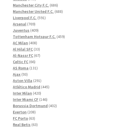
produkter
686
Manchester City F.C.
686
produkter
688
Manchester United F.C.
688
591
produkter
Liverpool F.C.
591
769
produkter
Arsenal
769
produkter
409
Juventus
409
produkter
459
Tottenham Hotspur F.C.
459
408
produkter
AC Milan
408
produkter
33
Al Hilal SFC
33
produkter
67
Al-Nassr FC
67
66
produkter
Celtic FC
66
produkter
131
AS Roma
131
93
produkter
Ajax
93
produkter
291
Aston Villa
291
produkter
445
Atlético Madrid
445
420
produkter
Inter Milan
420
produkter
146
Inter Miami CF
146
produkter
402
Borussia Dortmund
402
208
produkter
Everton
208
63
produkter
FC Porto
63
produkter
63
Real Betis
63