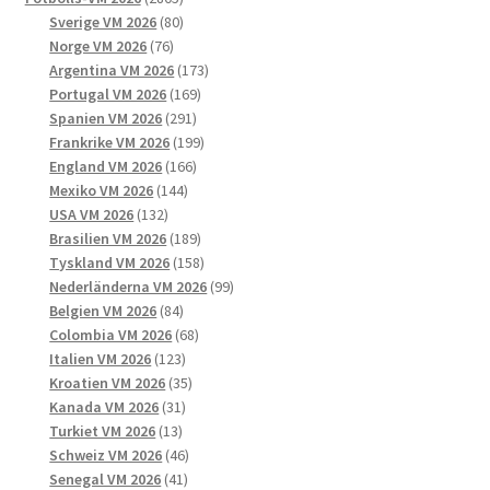
produkter
80
Sverige VM 2026
80
76
produkter
Norge VM 2026
76
produkter
173
Argentina VM 2026
173
169
produkter
Portugal VM 2026
169
291
produkter
Spanien VM 2026
291
produkter
199
Frankrike VM 2026
199
166
produkter
England VM 2026
166
144
produkter
Mexiko VM 2026
144
132
produkter
USA VM 2026
132
produkter
189
Brasilien VM 2026
189
produkter
158
Tyskland VM 2026
158
produkter
99
Nederländerna VM 2026
99
84
produkter
Belgien VM 2026
84
produkter
68
Colombia VM 2026
68
123
produkter
Italien VM 2026
123
produkter
35
Kroatien VM 2026
35
31
produkter
Kanada VM 2026
31
13
produkter
Turkiet VM 2026
13
produkter
46
Schweiz VM 2026
46
41
produkter
Senegal VM 2026
41