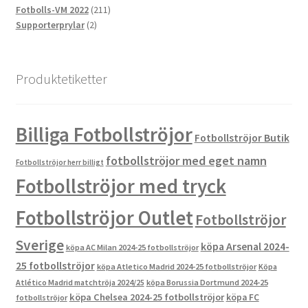
produkter
211
Fotbolls-VM 2022
211
2
produkter
Supporterprylar
2
produkter
Produktetiketter
Billiga Fotbollströjor
Fotbollströjor Butik
fotbollströjor med eget namn
Fotbollströjor herr billigt
Fotbollströjor med tryck
Fotbollströjor Outlet
Fotbollströjor
Sverige
köpa Arsenal 2024-
köpa AC Milan 2024-25 fotbollströjor
25 fotbollströjor
köpa Atletico Madrid 2024-25 fotbollströjor
Köpa
Atlético Madrid matchtröja 2024/25
köpa Borussia Dortmund 2024-25
köpa Chelsea 2024-25 fotbollströjor
köpa FC
fotbollströjor