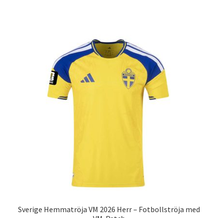
produkten
har
flera
varianter.
De
olika
alternativen
kan
väljas
på
produktsidan
Sverige Hemmatröja VM 2026 Herr – Fotbollströja med