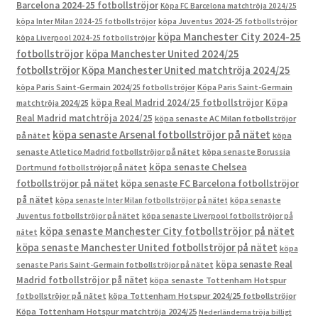
Barcelona 2024-25 fotbollströjor
Köpa FC Barcelona matchtröja 2024/25
köpa Inter Milan 2024-25 fotbollströjor
köpa Juventus 2024-25 fotbollströjor
köpa Manchester City 2024-25
köpa Liverpool 2024-25 fotbollströjor
fotbollströjor
köpa Manchester United 2024/25
fotbollströjor
Köpa Manchester United matchtröja 2024/25
köpa Paris Saint-Germain 2024/25 fotbollströjor
Köpa Paris Saint-Germain
köpa Real Madrid 2024/25 fotbollströjor
Köpa
matchtröja 2024/25
Real Madrid matchtröja 2024/25
köpa senaste AC Milan fotbollströjor
köpa senaste Arsenal fotbollströjor på nätet
på nätet
köpa
senaste Atletico Madrid fotbollströjor på nätet
köpa senaste Borussia
köpa senaste Chelsea
Dortmund fotbollströjor på nätet
fotbollströjor på nätet
köpa senaste FC Barcelona fotbollströjor
på nätet
köpa senaste Inter Milan fotbollströjor på nätet
köpa senaste
Juventus fotbollströjor på nätet
köpa senaste Liverpool fotbollströjor på
köpa senaste Manchester City fotbollströjor på nätet
nätet
köpa senaste Manchester United fotbollströjor på nätet
köpa
köpa senaste Real
senaste Paris Saint-Germain fotbollströjor på nätet
Madrid fotbollströjor på nätet
köpa senaste Tottenham Hotspur
fotbollströjor på nätet
köpa Tottenham Hotspur 2024/25 fotbollströjor
Köpa Tottenham Hotspur matchtröja 2024/25
Nederländerna tröja billigt