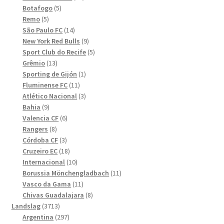
5
produkter
Botafogo
5
5
produkter
Remo
5
produkter
14
São Paulo FC
14
produkter
9
New York Red Bulls
9
produkter
5
Sport Club do Recife
5
13
produkter
Grêmio
13
produkter
1
Sporting de Gijón
1
11
produkt
Fluminense FC
11
produkter
3
Atlético Nacional
3
9
produkter
Bahia
9
produkter
6
Valencia CF
6
8
produkter
Rangers
8
produkter
3
Córdoba CF
3
produkter
18
Cruzeiro EC
18
produkter
10
Internacional
10
produkter
11
Borussia Mönchengladbach
11
11
produkter
Vasco da Gama
11
produkter
8
Chivas Guadalajara
8
3713
produkter
Landslag
3713
produkter
297
Argentina
297