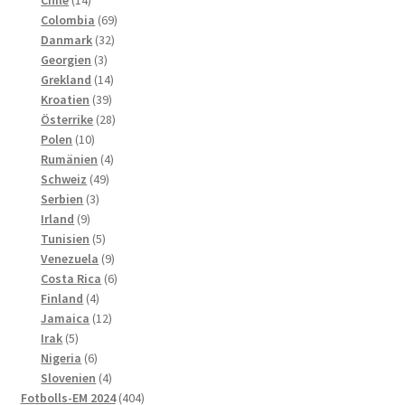
Chile
14
produkter
69
Colombia
69
32
produkter
Danmark
32
3
produkter
Georgien
3
produkter
14
Grekland
14
39
produkter
Kroatien
39
produkter
28
Österrike
28
10
produkter
Polen
10
produkter
4
Rumänien
4
49
produkter
Schweiz
49
3
produkter
Serbien
3
9
produkter
Irland
9
produkter
5
Tunisien
5
produkter
9
Venezuela
9
produkter
6
Costa Rica
6
4
produkter
Finland
4
produkter
12
Jamaica
12
5
produkter
Irak
5
produkter
6
Nigeria
6
produkter
4
Slovenien
4
produkter
404
Fotbolls-EM 2024
404