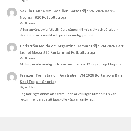
Sekula Hanna
om
Brasilien Bortatröja VM 2026 Herr –
Neymar #10 Fotbollströja
26 juni 2026
Vi har använt trojorfotboll några gånger till mig själv och våra barn.
Kvaliteten är utmärkt och priset är rimligt jämfört…
Carlström Majda
om
Argentina Hemmatröja VM 2026 Herr
Lionel Messi #10 Kortärmad Fotbollströja
26 juni 2026
Allt fungerade smidigt och leveranstiden var 12 dagar, inga klagomål.
Franzen Tomislav
om
Australien VM 2026 Bortatröja Barn
Set (Tröja + Shorts)
26 juni 2026
Jag har inget annat än beröm – den är verkligen utmärkt. En vän
rekommenderade att jag skulle köpa en uniform…