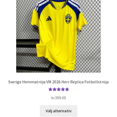
Varukorg
Sverige Hemmatröja VM 2026 Herr Replica Fotbollströja
Betygsatt
kr
399.00
5.00
av 5
Den
Välj alternativ
här