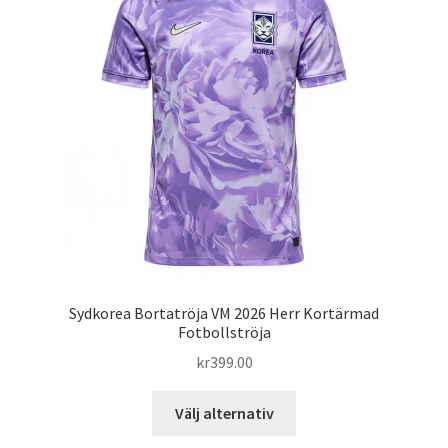
Varukorg
Sydkorea Bortatröja VM 2026 Herr Kortärmad
Fotbollströja
kr
399.00
Den
Välj alternativ
här