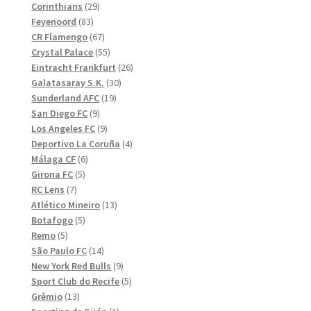
29
produkter
Corinthians
29
83
produkter
Feyenoord
83
produkter
67
CR Flamengo
67
produkter
55
Crystal Palace
55
produkter
26
Eintracht Frankfurt
26
30
produkter
Galatasaray S.K.
30
19
produkter
Sunderland AFC
19
9
produkter
San Diego FC
9
produkter
9
Los Angeles FC
9
produkter
4
Deportivo La Coruña
4
6
produkter
Málaga CF
6
5
produkter
Girona FC
5
7
produkter
RC Lens
7
produkter
13
Atlético Mineiro
13
5
produkter
Botafogo
5
5
produkter
Remo
5
produkter
14
São Paulo FC
14
produkter
9
New York Red Bulls
9
produkter
5
Sport Club do Recife
5
13
produkter
Grêmio
13