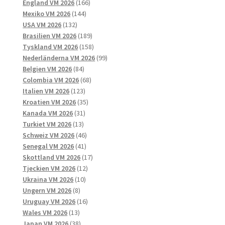
166
produkter
England VM 2026
166
144
produkter
Mexiko VM 2026
144
132
produkter
USA VM 2026
132
produkter
189
Brasilien VM 2026
189
produkter
158
Tyskland VM 2026
158
produkter
99
Nederländerna VM 2026
99
84
produkter
Belgien VM 2026
84
produkter
68
Colombia VM 2026
68
123
produkter
Italien VM 2026
123
produkter
35
Kroatien VM 2026
35
31
produkter
Kanada VM 2026
31
13
produkter
Turkiet VM 2026
13
produkter
46
Schweiz VM 2026
46
41
produkter
Senegal VM 2026
41
produkter
17
Skottland VM 2026
17
12
produkter
Tjeckien VM 2026
12
10
produkter
Ukraina VM 2026
10
8
produkter
Ungern VM 2026
8
produkter
16
Uruguay VM 2026
16
13
produkter
Wales VM 2026
13
produkter
38
Japan VM 2026
38