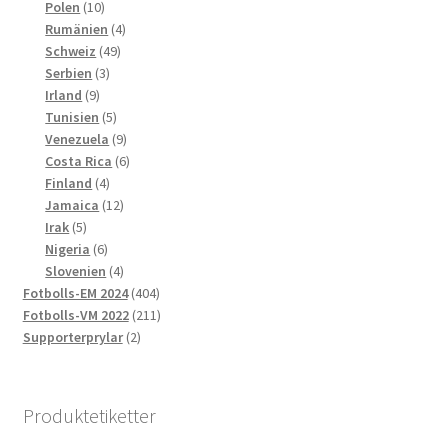
10
produkter
Polen
10
produkter
4
Rumänien
4
49
produkter
Schweiz
49
3
produkter
Serbien
3
9
produkter
Irland
9
produkter
5
Tunisien
5
produkter
9
Venezuela
9
produkter
6
Costa Rica
6
4
produkter
Finland
4
produkter
12
Jamaica
12
5
produkter
Irak
5
produkter
6
Nigeria
6
produkter
4
Slovenien
4
produkter
404
Fotbolls-EM 2024
404
produkter
211
Fotbolls-VM 2022
211
2
produkter
Supporterprylar
2
produkter
Produktetiketter