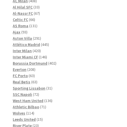
408
produkter
AC Milan
408
produkter
33
Al Hilal SFC
33
produkter
67
Al-Nassr FC
67
66
produkter
Celtic FC
66
produkter
131
AS Roma
131
93
produkter
Ajax
93
produkter
291
Aston Villa
291
produkter
445
Atlético Madrid
445
420
produkter
Inter Milan
420
produkter
146
Inter Miami CF
146
produkter
402
Borussia Dortmund
402
208
produkter
Everton
208
63
produkter
FC Porto
63
produkter
63
Real Betis
63
produkter
31
Sporting Lissabon
31
72
produkter
SSC Napoli
72
produkter
136
West Ham United
136
71
produkter
Athletic Bilbao
71
114
produkter
Wolves
114
produkter
15
Leeds United
15
23
produkter
River Plate
23