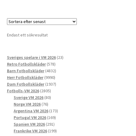
produkten
har
flera
varianter.
De
Endast ett sökresultat
olika
alternativen
kan
23
Sveriges spelare i VM 2026
23
väljas
578
produkter
Retro Fotbollskläder
578
på
produkter
4832
Barn Fotbollskläder
4832
produktsidan
9990
produkter
Herr Fotbollskläder
9990
produkter
1937
Dam Fotbollskläder
1937
2805
produkter
Fotbolls-VM 2026
2805
produkter
80
Sverige VM 2026
80
76
produkter
Norge VM 2026
76
produkter
173
Argentina VM 2026
173
169
produkter
Portugal VM 2026
169
291
produkter
Spanien VM 2026
291
produkter
199
Frankrike VM 2026
199