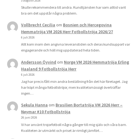
3 augusti 2026
Skulle rekommendera till andra. Kundtjänsten har som alltid varit
bra om det uppstår några problem.
Vollbrecht Cecilia
om
Bosnien och Hercegovina
Hemmatröja VM 2026 Herr Fotbollströja 2026/27
6 juli 2026
Allt kom inom den angivna leveranstiden och deras kundsupport var
engagerande och höll mig uppdaterad hela tiden.
Andersson Öyvind
om
Norge VM 2026 Hemmatröja Erling
Haaland 9 Fotbollströja Herr
6 juli 2026
Jag har precis fått min andra beställning från det här företaget. Jag
har köpt många fotbollströjor, men kvalitetsmässigt överträffar
ingen…
Sekula Hanna
om
Brasilien Bortatröja VM 2026 Herr –
Neymar #10 Fotbollströja
26 juni 2026
Vi har använt trojorfotboll några gånger till mig själv och våra barn.
Kvaliteten är utmärkt och priset är rimligt jämfört…