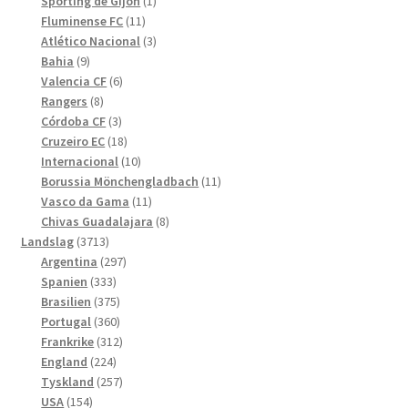
produkter
1
Sporting de Gijón
1
11
produkt
Fluminense FC
11
produkter
3
Atlético Nacional
3
9
produkter
Bahia
9
produkter
6
Valencia CF
6
8
produkter
Rangers
8
produkter
3
Córdoba CF
3
produkter
18
Cruzeiro EC
18
produkter
10
Internacional
10
produkter
11
Borussia Mönchengladbach
11
11
produkter
Vasco da Gama
11
produkter
8
Chivas Guadalajara
8
3713
produkter
Landslag
3713
produkter
297
Argentina
297
333
produkter
Spanien
333
produkter
375
Brasilien
375
produkter
360
Portugal
360
produkter
312
Frankrike
312
224
produkter
England
224
produkter
257
Tyskland
257
154
produkter
USA
154