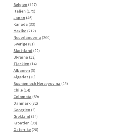
produkter
127
Belgien
127
179
produkter
Italien
179
46
produkter
Japan
46
produkter
33
Kanada
33
produkter
212
Mexiko
212
produkter
260
Nederländerna
260
81
produkter
Sverige
81
produkter
22
Skottland
22
12
produkter
Ukraina
12
produkter
14
Tjeckien
14
9
produkter
Albanien
9
produkter
30
Algeriet
30
produkter
25
Bosnien och Hercegovina
25
14
produkter
Chile
14
produkter
69
Colombia
69
32
produkter
Danmark
32
3
produkter
Georgien
3
produkter
14
Grekland
14
39
produkter
Kroatien
39
produkter
28
Österrike
28