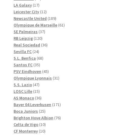
17
produkter
LA Galaxy
17
produkter
12
Leicester City
12
produkter
189
Newcastle United
189
produkter
61
Olympique de Marseille
61
37
produkter
SE Palmeiras
37
120
produkter
RB Leipzig
120
produkter
36
Real Sociedad
36
24
produkter
Sevilla FC
24
produkter
68
S.L. Benfica
68
35
produkter
Santos FC
35
produkter
45
PSV Eindhoven
45
produkter
31
Olympique Lyonnais
31
47
produkter
S.S. Lazio
47
produkter
15
LOSC Lille
15
produkter
36
AS Monaco
36
produkter
171
Bayer 04 Leverkusen
171
25
produkter
Boca Juniors
25
produkter
76
Brighton Hove Albion
76
10
produkter
Celta de Vigo
10
10
produkter
CF Monterrey
10