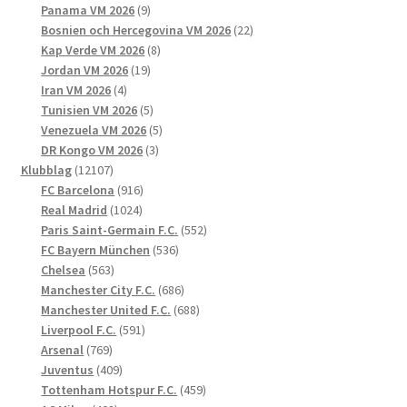
produkter
9
Panama VM 2026
9
produkter
22
Bosnien och Hercegovina VM 2026
22
8
produkter
Kap Verde VM 2026
8
19
produkter
Jordan VM 2026
19
4
produkter
Iran VM 2026
4
produkter
5
Tunisien VM 2026
5
produkter
5
Venezuela VM 2026
5
3
produkter
DR Kongo VM 2026
3
12107
produkter
Klubblag
12107
produkter
916
FC Barcelona
916
1024
produkter
Real Madrid
1024
produkter
552
Paris Saint-Germain F.C.
552
536
produkter
FC Bayern München
536
563
produkter
Chelsea
563
produkter
686
Manchester City F.C.
686
produkter
688
Manchester United F.C.
688
591
produkter
Liverpool F.C.
591
769
produkter
Arsenal
769
produkter
409
Juventus
409
produkter
459
Tottenham Hotspur F.C.
459