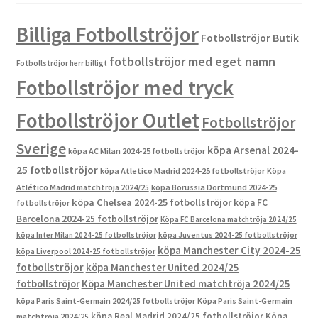
Billiga Fotbollströjor
Fotbollströjor Butik
fotbollströjor med eget namn
Fotbollströjor herr billigt
Fotbollströjor med tryck
Fotbollströjor Outlet
Fotbollströjor
Sverige
köpa Arsenal 2024-
köpa AC Milan 2024-25 fotbollströjor
25 fotbollströjor
köpa Atletico Madrid 2024-25 fotbollströjor
Köpa
Atlético Madrid matchtröja 2024/25
köpa Borussia Dortmund 2024-25
köpa Chelsea 2024-25 fotbollströjor
köpa FC
fotbollströjor
Barcelona 2024-25 fotbollströjor
Köpa FC Barcelona matchtröja 2024/25
köpa Inter Milan 2024-25 fotbollströjor
köpa Juventus 2024-25 fotbollströjor
köpa Manchester City 2024-25
köpa Liverpool 2024-25 fotbollströjor
fotbollströjor
köpa Manchester United 2024/25
fotbollströjor
Köpa Manchester United matchtröja 2024/25
köpa Paris Saint-Germain 2024/25 fotbollströjor
Köpa Paris Saint-Germain
köpa Real Madrid 2024/25 fotbollströjor
Köpa
matchtröja 2024/25