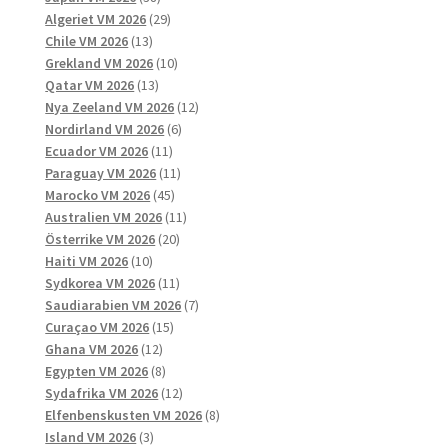
produkter
29
Algeriet VM 2026
29
13
produkter
Chile VM 2026
13
produkter
10
Grekland VM 2026
10
13
produkter
Qatar VM 2026
13
produkter
12
Nya Zeeland VM 2026
12
6
produkter
Nordirland VM 2026
6
11
produkter
Ecuador VM 2026
11
produkter
11
Paraguay VM 2026
11
45
produkter
Marocko VM 2026
45
produkter
11
Australien VM 2026
11
20
produkter
Österrike VM 2026
20
10
produkter
Haiti VM 2026
10
produkter
11
Sydkorea VM 2026
11
produkter
7
Saudiarabien VM 2026
7
15
produkter
Curaçao VM 2026
15
12
produkter
Ghana VM 2026
12
produkter
8
Egypten VM 2026
8
produkter
12
Sydafrika VM 2026
12
produkter
8
Elfenbenskusten VM 2026
8
3
produkter
Island VM 2026
3