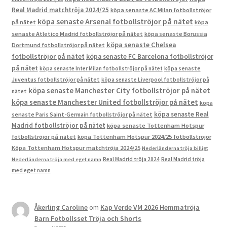
Real Madrid matchtröja 2024/25
köpa senaste AC Milan fotbollströjor
köpa senaste Arsenal fotbollströjor på nätet
på nätet
köpa
senaste Atletico Madrid fotbollströjor på nätet
köpa senaste Borussia
köpa senaste Chelsea
Dortmund fotbollströjor på nätet
fotbollströjor på nätet
köpa senaste FC Barcelona fotbollströjor
på nätet
köpa senaste Inter Milan fotbollströjor på nätet
köpa senaste
Juventus fotbollströjor på nätet
köpa senaste Liverpool fotbollströjor på
köpa senaste Manchester City fotbollströjor på nätet
nätet
köpa senaste Manchester United fotbollströjor på nätet
köpa
köpa senaste Real
senaste Paris Saint-Germain fotbollströjor på nätet
Madrid fotbollströjor på nätet
köpa senaste Tottenham Hotspur
fotbollströjor på nätet
köpa Tottenham Hotspur 2024/25 fotbollströjor
Köpa Tottenham Hotspur matchtröja 2024/25
Nederländerna tröja billigt
Real Madrid tröja 2024
Real Madrid tröja
Nederländerna tröja med eget namn
med eget namn
Åkerling Caroline
om
Kap Verde VM 2026 Hemmatröja
Barn Fotbollsset Tröja och Shorts