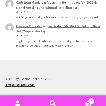
Carlström Majda
om
Argentina Hemmatröja VM 2026 Herr
Lionel Messi #10 Kortärmad Fotbollströja
26 juni 2026
Allt fungerade smidigt och leveranstiden var 12 dagar, inga klagomål.
Franzen Tomislav
om
Australien VM 2026 Bortatröja Barn
Set (Tröja + Shorts)
26 juni 2026
Jag har inget annat än beröm – den är verkligen utmärkt. En vän
rekommenderade att jag skulle köpa en uniform…
© Billiga Fotbollströjor 2026
Trojorfotboll.com
.
0