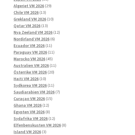
produkter
29
Algeriet VM 2026
29
13
produkter
Chile VM 2026
13
produkter
10
Grekland VM 2026
10
13
produkter
Qatar VM 2026
13
produkter
12
Nya Zeeland VM 2026
12
6
produkter
Nordirland VM 2026
6
11
produkter
Ecuador VM 2026
11
produkter
11
Paraguay VM 2026
11
45
produkter
Marocko VM 2026
45
produkter
11
Australien VM 2026
11
20
produkter
Österrike VM 2026
20
10
produkter
Haiti VM 2026
10
produkter
11
Sydkorea VM 2026
11
produkter
7
Saudiarabien VM 2026
7
15
produkter
Curaçao VM 2026
15
12
produkter
Ghana VM 2026
12
produkter
8
Egypten VM 2026
8
produkter
12
Sydafrika VM 2026
12
produkter
8
Elfenbenskusten VM 2026
8
3
produkter
Island VM 2026
3