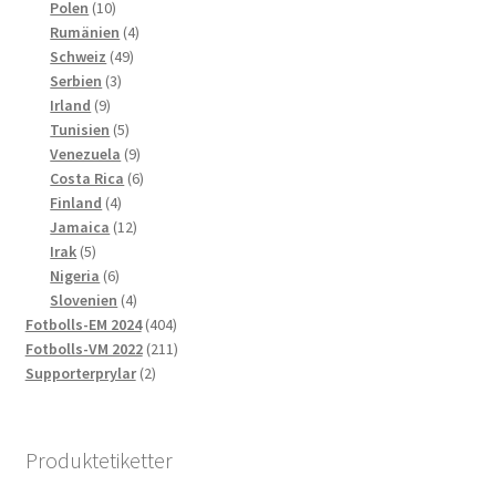
10
produkter
Polen
10
produkter
4
Rumänien
4
49
produkter
Schweiz
49
3
produkter
Serbien
3
9
produkter
Irland
9
produkter
5
Tunisien
5
produkter
9
Venezuela
9
produkter
6
Costa Rica
6
4
produkter
Finland
4
produkter
12
Jamaica
12
5
produkter
Irak
5
produkter
6
Nigeria
6
produkter
4
Slovenien
4
produkter
404
Fotbolls-EM 2024
404
produkter
211
Fotbolls-VM 2022
211
2
produkter
Supporterprylar
2
produkter
Produktetiketter