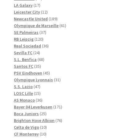
17
produkter
LA Galaxy
17
produkter
12
Leicester City
12
produkter
189
Newcastle United
189
produkter
61
Olympique de Marseille
61
37
produkter
SE Palmeiras
37
120
produkter
RB Leipzig
120
produkter
36
Real Sociedad
36
24
produkter
Sevilla FC
24
produkter
68
S.L. Benfica
68
35
produkter
Santos FC
35
produkter
45
PSV Eindhoven
45
produkter
31
Olympique Lyonnais
31
47
produkter
S.S. Lazio
47
produkter
15
LOSC Lille
15
produkter
36
AS Monaco
36
produkter
171
Bayer 04 Leverkusen
171
25
produkter
Boca Juniors
25
produkter
76
Brighton Hove Albion
76
10
produkter
Celta de Vigo
10
10
produkter
CF Monterrey
10