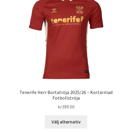
Varukorg
Tenerife Herr Bortatröja 2025/26 – Kortärmad
Fotbollströja
kr
389.00
Den
Välj alternativ
här