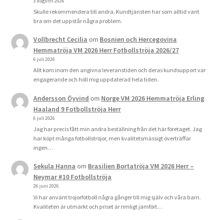
3 augusti 2026
Skulle rekommendera till andra. Kundtjänsten har som alltid varit
bra om det uppstår några problem.
Vollbrecht Cecilia
om
Bosnien och Hercegovina
Hemmatröja VM 2026 Herr Fotbollströja 2026/27
6 juli 2026
Allt kom inom den angivna leveranstiden och deras kundsupport var
engagerande och höll mig uppdaterad hela tiden.
Andersson Öyvind
om
Norge VM 2026 Hemmatröja Erling
Haaland 9 Fotbollströja Herr
6 juli 2026
Jag har precis fått min andra beställning från det här företaget. Jag
har köpt många fotbollströjor, men kvalitetsmässigt överträffar
ingen…
Sekula Hanna
om
Brasilien Bortatröja VM 2026 Herr –
Neymar #10 Fotbollströja
26 juni 2026
Vi har använt trojorfotboll några gånger till mig själv och våra barn.
Kvaliteten är utmärkt och priset är rimligt jämfört…