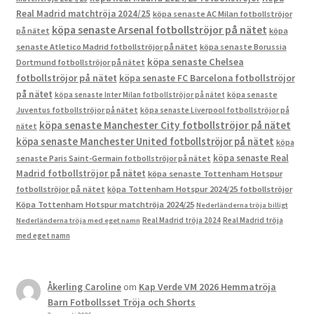
Real Madrid matchtröja 2024/25
köpa senaste AC Milan fotbollströjor
köpa senaste Arsenal fotbollströjor på nätet
på nätet
köpa
senaste Atletico Madrid fotbollströjor på nätet
köpa senaste Borussia
köpa senaste Chelsea
Dortmund fotbollströjor på nätet
fotbollströjor på nätet
köpa senaste FC Barcelona fotbollströjor
på nätet
köpa senaste Inter Milan fotbollströjor på nätet
köpa senaste
Juventus fotbollströjor på nätet
köpa senaste Liverpool fotbollströjor på
köpa senaste Manchester City fotbollströjor på nätet
nätet
köpa senaste Manchester United fotbollströjor på nätet
köpa
köpa senaste Real
senaste Paris Saint-Germain fotbollströjor på nätet
Madrid fotbollströjor på nätet
köpa senaste Tottenham Hotspur
fotbollströjor på nätet
köpa Tottenham Hotspur 2024/25 fotbollströjor
Köpa Tottenham Hotspur matchtröja 2024/25
Nederländerna tröja billigt
Real Madrid tröja 2024
Real Madrid tröja
Nederländerna tröja med eget namn
med eget namn
Åkerling Caroline
om
Kap Verde VM 2026 Hemmatröja
Barn Fotbollsset Tröja och Shorts