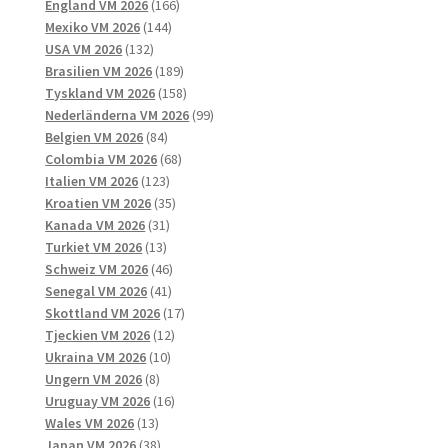
166
produkter
England VM 2026
166
144
produkter
Mexiko VM 2026
144
132
produkter
USA VM 2026
132
produkter
189
Brasilien VM 2026
189
produkter
158
Tyskland VM 2026
158
produkter
99
Nederländerna VM 2026
99
84
produkter
Belgien VM 2026
84
produkter
68
Colombia VM 2026
68
123
produkter
Italien VM 2026
123
produkter
35
Kroatien VM 2026
35
31
produkter
Kanada VM 2026
31
13
produkter
Turkiet VM 2026
13
produkter
46
Schweiz VM 2026
46
41
produkter
Senegal VM 2026
41
produkter
17
Skottland VM 2026
17
12
produkter
Tjeckien VM 2026
12
10
produkter
Ukraina VM 2026
10
8
produkter
Ungern VM 2026
8
produkter
16
Uruguay VM 2026
16
13
produkter
Wales VM 2026
13
produkter
38
Japan VM 2026
38