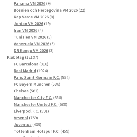
produkter
9
Panama VM 2026
9
produkter
22
Bosnien och Hercegovina VM 2026
22
8
produkter
Kap Verde VM 2026
8
19
produkter
Jordan VM 2026
19
4
produkter
Iran VM 2026
4
produkter
5
Tunisien VM 2026
5
produkter
5
Venezuela VM 2026
5
3
produkter
DR Kongo VM 2026
3
12107
produkter
Klubblag
12107
produkter
916
FC Barcelona
916
1024
produkter
Real Madrid
1024
produkter
552
Paris Saint-Germain F.C.
552
536
produkter
FC Bayern München
536
563
produkter
Chelsea
563
produkter
686
Manchester City F.C.
686
produkter
688
Manchester United F.C.
688
591
produkter
Liverpool F.C.
591
769
produkter
Arsenal
769
produkter
409
Juventus
409
produkter
459
Tottenham Hotspur F.C.
459