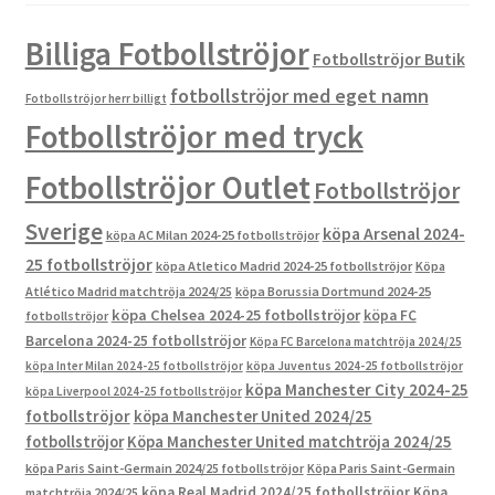
Billiga Fotbollströjor
Fotbollströjor Butik
fotbollströjor med eget namn
Fotbollströjor herr billigt
Fotbollströjor med tryck
Fotbollströjor Outlet
Fotbollströjor
Sverige
köpa Arsenal 2024-
köpa AC Milan 2024-25 fotbollströjor
25 fotbollströjor
köpa Atletico Madrid 2024-25 fotbollströjor
Köpa
Atlético Madrid matchtröja 2024/25
köpa Borussia Dortmund 2024-25
köpa Chelsea 2024-25 fotbollströjor
köpa FC
fotbollströjor
Barcelona 2024-25 fotbollströjor
Köpa FC Barcelona matchtröja 2024/25
köpa Inter Milan 2024-25 fotbollströjor
köpa Juventus 2024-25 fotbollströjor
köpa Manchester City 2024-25
köpa Liverpool 2024-25 fotbollströjor
fotbollströjor
köpa Manchester United 2024/25
fotbollströjor
Köpa Manchester United matchtröja 2024/25
köpa Paris Saint-Germain 2024/25 fotbollströjor
Köpa Paris Saint-Germain
köpa Real Madrid 2024/25 fotbollströjor
Köpa
matchtröja 2024/25