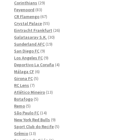
29
produkter
Corinthians
29
83
produkter
Feyenoord
83
produkter
67
CR Flamengo
67
produkter
55
Crystal Palace
55
produkter
26
Eintracht Frankfurt
26
30
produkter
Galatasaray S.K.
30
19
produkter
Sunderland AFC
19
9
produkter
San Diego FC
9
produkter
9
Los Angeles FC
9
produkter
4
Deportivo La Coruña
4
6
produkter
Málaga CF
6
5
produkter
Girona FC
5
7
produkter
RC Lens
7
produkter
13
Atlético Mineiro
13
5
produkter
Botafogo
5
5
produkter
Remo
5
produkter
14
São Paulo FC
14
produkter
9
New York Red Bulls
9
produkter
5
Sport Club do Recife
5
13
produkter
Grêmio
13