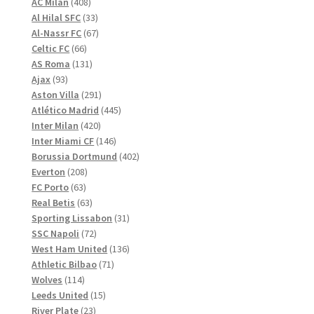
408
produkter
AC Milan
408
produkter
33
Al Hilal SFC
33
produkter
67
Al-Nassr FC
67
66
produkter
Celtic FC
66
produkter
131
AS Roma
131
93
produkter
Ajax
93
produkter
291
Aston Villa
291
produkter
445
Atlético Madrid
445
420
produkter
Inter Milan
420
produkter
146
Inter Miami CF
146
produkter
402
Borussia Dortmund
402
208
produkter
Everton
208
63
produkter
FC Porto
63
produkter
63
Real Betis
63
produkter
31
Sporting Lissabon
31
72
produkter
SSC Napoli
72
produkter
136
West Ham United
136
71
produkter
Athletic Bilbao
71
114
produkter
Wolves
114
produkter
15
Leeds United
15
23
produkter
River Plate
23