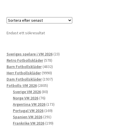
produkten
har
flera
varianter.
De
Endast ett sökresultat
olika
alternativen
kan
23
Sveriges spelare i VM 2026
23
väljas
578
produkter
Retro Fotbollskläder
578
på
produkter
4832
Barn Fotbollskläder
4832
produktsidan
9990
produkter
Herr Fotbollskläder
9990
produkter
1937
Dam Fotbollskläder
1937
2805
produkter
Fotbolls-VM 2026
2805
produkter
80
Sverige VM 2026
80
76
produkter
Norge VM 2026
76
produkter
173
Argentina VM 2026
173
169
produkter
Portugal VM 2026
169
291
produkter
Spanien VM 2026
291
produkter
199
Frankrike VM 2026
199