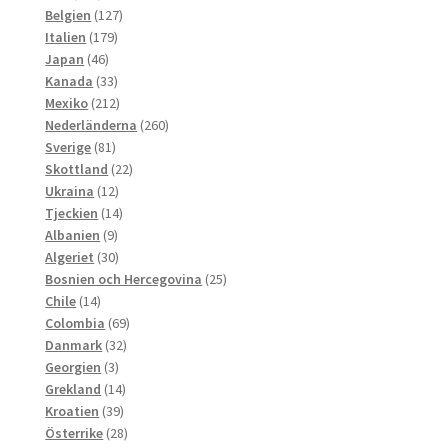
produkter
127
Belgien
127
179
produkter
Italien
179
46
produkter
Japan
46
produkter
33
Kanada
33
produkter
212
Mexiko
212
produkter
260
Nederländerna
260
81
produkter
Sverige
81
produkter
22
Skottland
22
12
produkter
Ukraina
12
produkter
14
Tjeckien
14
9
produkter
Albanien
9
produkter
30
Algeriet
30
produkter
25
Bosnien och Hercegovina
25
14
produkter
Chile
14
produkter
69
Colombia
69
32
produkter
Danmark
32
3
produkter
Georgien
3
produkter
14
Grekland
14
39
produkter
Kroatien
39
produkter
28
Österrike
28