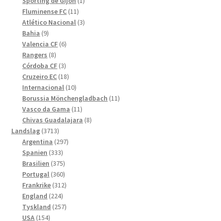
produkter
1
Sporting de Gijón
1
11
produkt
Fluminense FC
11
produkter
3
Atlético Nacional
3
9
produkter
Bahia
9
produkter
6
Valencia CF
6
8
produkter
Rangers
8
produkter
3
Córdoba CF
3
produkter
18
Cruzeiro EC
18
produkter
10
Internacional
10
produkter
11
Borussia Mönchengladbach
11
11
produkter
Vasco da Gama
11
produkter
8
Chivas Guadalajara
8
3713
produkter
Landslag
3713
produkter
297
Argentina
297
333
produkter
Spanien
333
produkter
375
Brasilien
375
produkter
360
Portugal
360
produkter
312
Frankrike
312
224
produkter
England
224
produkter
257
Tyskland
257
154
produkter
USA
154