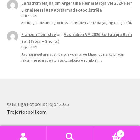
Carlström Majda
om
Argentina Hemmatröja VM 2026 Herr
Lionel Messi #10 Kortärmad Fotbollströja
26 juni 2026
Allt fungerade smidigt och leveranstiden var 12 dagar, inga klagomål.
Franzen Tomislav
om
Australien VM 2026 Bortatröja Barn
Set (Tröja + Shorts)
26 juni 2026
Jag har inget annat än beröm – den är verkligen utmärkt. En vän
rekommenderade att jag skulle köpa en uniform…
© Billiga Fotbollströjor 2026
Trojorfotboll.com
.
0