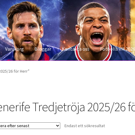
Varukorg
Bloggar
Kontakta oss
Fotbolls VM 202
konto
Storleksguiden
Varukorg
2025/26 för Herr”
enerife Tredjetröja 2025/26 f
Endast ett sökresultat