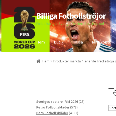
Billiga Fotbollströjor
Hoppa
Hoppa
till
till
Fotbollströjor Sverige för Herr Barn Köp online
navigering
innehåll
Hem
Butik
Kassa
Mitt konto
Hem
Bloggar
Butik
Kassa
Kontakta oss
Mitt 
Hem
Produkter märkta ”Tenerife Tredjetröja 
T
23
Sveriges spelare i VM 2026
23
578
produkter
Retro Fotbollskläder
578
produkter
4832
Barn Fotbollskläder
4832