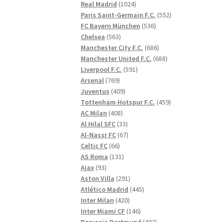
1024
produkter
Real Madrid
1024
produkter
552
Paris Saint-Germain F.C.
552
536
produkter
FC Bayern München
536
563
produkter
Chelsea
563
produkter
686
Manchester City F.C.
686
produkter
688
Manchester United F.C.
688
591
produkter
Liverpool F.C.
591
769
produkter
Arsenal
769
produkter
409
Juventus
409
produkter
459
Tottenham Hotspur F.C.
459
408
produkter
AC Milan
408
produkter
33
Al Hilal SFC
33
produkter
67
Al-Nassr FC
67
66
produkter
Celtic FC
66
produkter
131
AS Roma
131
93
produkter
Ajax
93
produkter
291
Aston Villa
291
produkter
445
Atlético Madrid
445
420
produkter
Inter Milan
420
produkter
146
Inter Miami CF
146
produkter
402
Borussia Dortmund
402