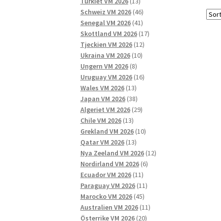
13
produkter
Turkiet VM 2026
13
produkter
46
Schweiz VM 2026
46
41
produkter
Senegal VM 2026
41
produkter
17
Skottland VM 2026
17
12
produkter
Tjeckien VM 2026
12
10
produkter
Ukraina VM 2026
10
8
produkter
Ungern VM 2026
8
produkter
16
Uruguay VM 2026
16
13
produkter
Wales VM 2026
13
produkter
38
Japan VM 2026
38
produkter
29
Algeriet VM 2026
29
13
produkter
Chile VM 2026
13
produkter
10
Grekland VM 2026
10
13
produkter
Qatar VM 2026
13
produkter
12
Nya Zeeland VM 2026
12
6
produkter
Nordirland VM 2026
6
11
produkter
Ecuador VM 2026
11
produkter
11
Paraguay VM 2026
11
45
produkter
Marocko VM 2026
45
produkter
11
Australien VM 2026
11
20
produkter
Österrike VM 2026
20