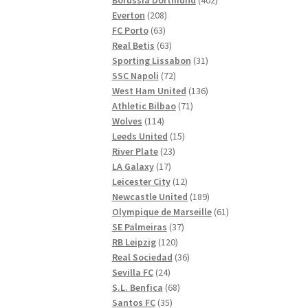
208
produkter
Everton
208
63
produkter
FC Porto
63
produkter
63
Real Betis
63
produkter
31
Sporting Lissabon
31
72
produkter
SSC Napoli
72
produkter
136
West Ham United
136
71
produkter
Athletic Bilbao
71
114
produkter
Wolves
114
produkter
15
Leeds United
15
23
produkter
River Plate
23
17
produkter
LA Galaxy
17
produkter
12
Leicester City
12
produkter
189
Newcastle United
189
produkter
61
Olympique de Marseille
61
37
produkter
SE Palmeiras
37
120
produkter
RB Leipzig
120
produkter
36
Real Sociedad
36
24
produkter
Sevilla FC
24
produkter
68
S.L. Benfica
68
35
produkter
Santos FC
35