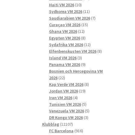
10
produkter
Haiti VM 2026
10
produkter
11
Sydkorea VM 2026
11
produkter
7
Saudiarabien VM 2026
7
15
produkter
Curaçao VM 2026
15
12
produkter
Ghana VM 2026
12
produkter
8
Egypten VM 2026
8
produkter
12
Sydafrika VM 2026
12
produkter
8
Elfenbenskusten VM 2026
8
3
produkter
Island VM 2026
3
produkter
9
Panama VM 2026
9
produkter
Bosnien och Hercegovina VM
22
2026
22
produkter
8
Kap Verde VM 2026
8
19
produkter
Jordan VM 2026
19
4
produkter
Iran VM 2026
4
produkter
5
Tunisien VM 2026
5
produkter
5
Venezuela VM 2026
5
3
produkter
DR Kongo VM 2026
3
12107
produkter
Klubblag
12107
produkter
916
FC Barcelona
916