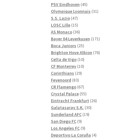
produkter
45
PSV Eindhoven
45
produkter
31
Olympique Lyonnais
31
47
produkter
S.S. Lazio
47
produkter
15
LOSC Lille
15
produkter
36
AS Monaco
36
produkter
171
Bayer 04 Leverkusen
171
25
produkter
Boca Juniors
25
produkter
76
Brighton Hove Albion
76
10
produkter
Celta de Vigo
10
10
produkter
CF Monterrey
10
29
produkter
Corinthians
29
83
produkter
Feyenoord
83
produkter
67
CR Flamengo
67
produkter
55
Crystal Palace
55
produkter
26
Eintracht Frankfurt
26
30
produkter
Galatasaray S.K.
30
19
produkter
Sunderland AFC
19
9
produkter
San Diego FC
9
produkter
9
Los Angeles FC
9
produkter
4
Deportivo La Coruña
4