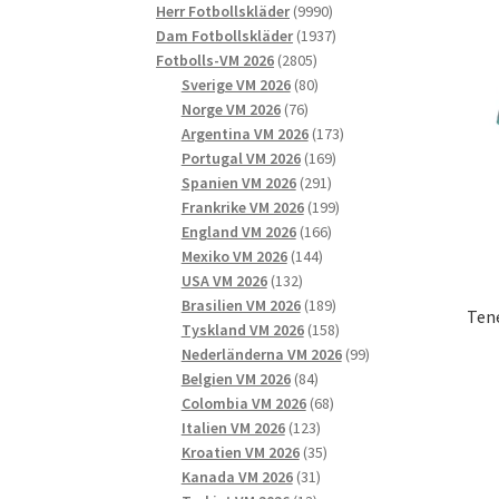
9990
produkter
Herr Fotbollskläder
9990
produkter
1937
Dam Fotbollskläder
1937
2805
produkter
Fotbolls-VM 2026
2805
produkter
80
Sverige VM 2026
80
76
produkter
Norge VM 2026
76
produkter
173
Argentina VM 2026
173
169
produkter
Portugal VM 2026
169
291
produkter
Spanien VM 2026
291
produkter
199
Frankrike VM 2026
199
166
produkter
England VM 2026
166
144
produkter
Mexiko VM 2026
144
132
produkter
USA VM 2026
132
produkter
189
Brasilien VM 2026
189
Tene
produkter
158
Tyskland VM 2026
158
produkter
99
Nederländerna VM 2026
99
84
produkter
Belgien VM 2026
84
produkter
68
Colombia VM 2026
68
123
produkter
Italien VM 2026
123
produkter
35
Kroatien VM 2026
35
31
produkter
Kanada VM 2026
31