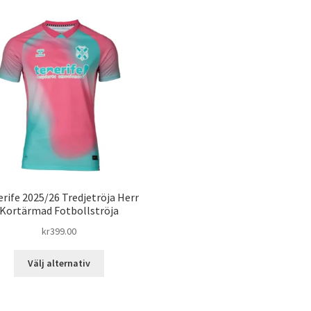
rife 2025/26 Tredjetröja Herr
Kortärmad Fotbollströja
kr
399.00
Den
Välj alternativ
här
produkten
har