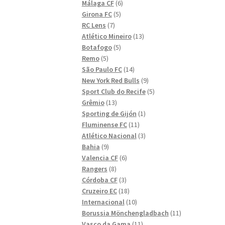
6
produkter
Málaga CF
6
5
produkter
Girona FC
5
7
produkter
RC Lens
7
produkter
13
Atlético Mineiro
13
5
produkter
Botafogo
5
5
produkter
Remo
5
produkter
14
São Paulo FC
14
produkter
9
New York Red Bulls
9
produkter
5
Sport Club do Recife
5
13
produkter
Grêmio
13
produkter
1
Sporting de Gijón
1
11
produkt
Fluminense FC
11
produkter
3
Atlético Nacional
3
9
produkter
Bahia
9
produkter
6
Valencia CF
6
8
produkter
Rangers
8
produkter
3
Córdoba CF
3
produkter
18
Cruzeiro EC
18
produkter
10
Internacional
10
produkter
11
Borussia Mönchengladbach
11
11
produkter
Vasco da Gama
11