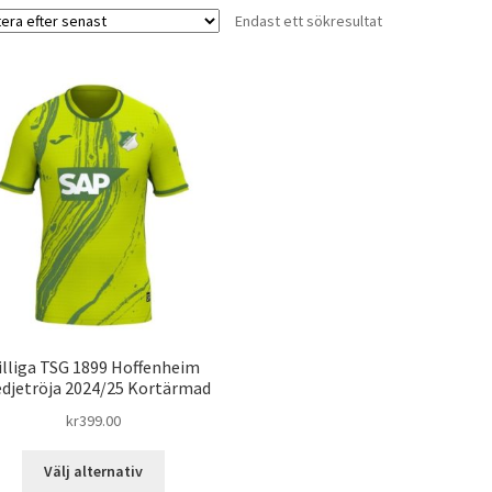
Endast ett sökresultat
illiga TSG 1899 Hoffenheim
edjetröja 2024/25 Kortärmad
kr
399.00
Den
Välj alternativ
här