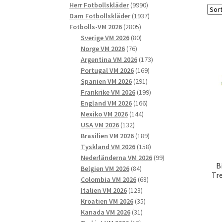
9990
produkter
Herr Fotbollskläder
9990
produkter
1937
Dam Fotbollskläder
1937
2805
produkter
Fotbolls-VM 2026
2805
produkter
80
Sverige VM 2026
80
76
produkter
Norge VM 2026
76
produkter
173
Argentina VM 2026
173
169
produkter
Portugal VM 2026
169
291
produkter
Spanien VM 2026
291
produkter
199
Frankrike VM 2026
199
166
produkter
England VM 2026
166
144
produkter
Mexiko VM 2026
144
132
produkter
USA VM 2026
132
produkter
189
Brasilien VM 2026
189
produkter
158
Tyskland VM 2026
158
produkter
99
Nederländerna VM 2026
99
B
84
produkter
Belgien VM 2026
84
Tr
produkter
68
Colombia VM 2026
68
123
produkter
Italien VM 2026
123
produkter
35
Kroatien VM 2026
35
31
produkter
Kanada VM 2026
31