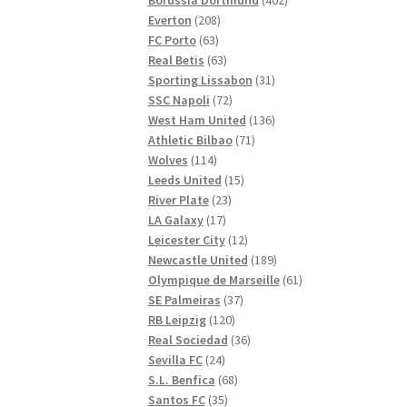
208
produkter
Everton
208
63
produkter
FC Porto
63
produkter
63
Real Betis
63
produkter
31
Sporting Lissabon
31
72
produkter
SSC Napoli
72
produkter
136
West Ham United
136
71
produkter
Athletic Bilbao
71
114
produkter
Wolves
114
produkter
15
Leeds United
15
23
produkter
River Plate
23
17
produkter
LA Galaxy
17
produkter
12
Leicester City
12
produkter
189
Newcastle United
189
produkter
61
Olympique de Marseille
61
37
produkter
SE Palmeiras
37
120
produkter
RB Leipzig
120
produkter
36
Real Sociedad
36
24
produkter
Sevilla FC
24
produkter
68
S.L. Benfica
68
35
produkter
Santos FC
35