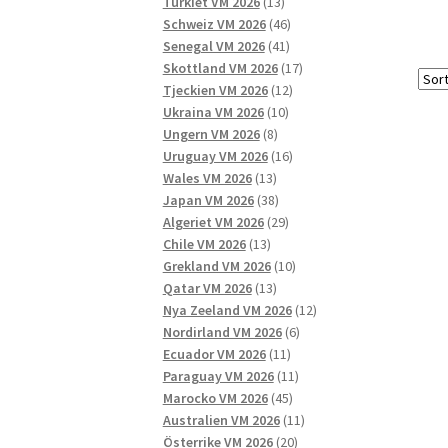
13
produkter
Turkiet VM 2026
13
produkter
46
Schweiz VM 2026
46
41
produkter
Senegal VM 2026
41
produkter
17
Skottland VM 2026
17
12
produkter
Tjeckien VM 2026
12
10
produkter
Ukraina VM 2026
10
8
produkter
Ungern VM 2026
8
produkter
16
Uruguay VM 2026
16
13
produkter
Wales VM 2026
13
produkter
38
Japan VM 2026
38
produkter
29
Algeriet VM 2026
29
13
produkter
Chile VM 2026
13
produkter
10
Grekland VM 2026
10
13
produkter
Qatar VM 2026
13
produkter
12
Nya Zeeland VM 2026
12
6
produkter
Nordirland VM 2026
6
11
produkter
Ecuador VM 2026
11
produkter
11
Paraguay VM 2026
11
45
produkter
Marocko VM 2026
45
produkter
11
Australien VM 2026
11
20
produkter
Österrike VM 2026
20