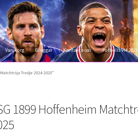
Varukorg
Bloggar
Kontakta oss
Fotbolls VM 202
konto
Storleksguiden
Varukorg
Matchtröja Tredje 2024-2025”
SG 1899 Hoffenheim Matchtrö
025