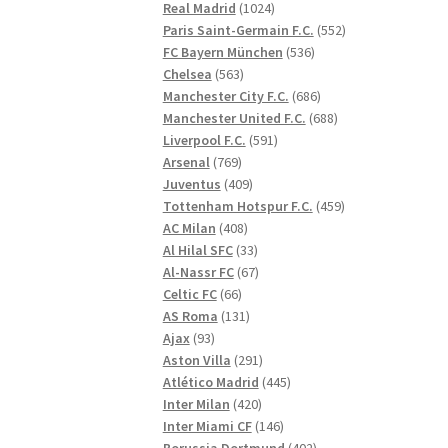
1024
produkter
Real Madrid
1024
produkter
552
Paris Saint-Germain F.C.
552
536
produkter
FC Bayern München
536
563
produkter
Chelsea
563
produkter
686
Manchester City F.C.
686
produkter
688
Manchester United F.C.
688
591
produkter
Liverpool F.C.
591
769
produkter
Arsenal
769
produkter
409
Juventus
409
produkter
459
Tottenham Hotspur F.C.
459
408
produkter
AC Milan
408
produkter
33
Al Hilal SFC
33
produkter
67
Al-Nassr FC
67
66
produkter
Celtic FC
66
produkter
131
AS Roma
131
93
produkter
Ajax
93
produkter
291
Aston Villa
291
produkter
445
Atlético Madrid
445
420
produkter
Inter Milan
420
produkter
146
Inter Miami CF
146
produkter
402
Borussia Dortmund
402