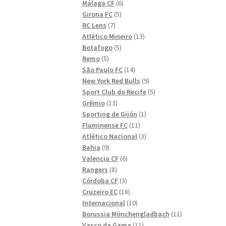
6
produkter
Málaga CF
6
5
produkter
Girona FC
5
7
produkter
RC Lens
7
produkter
13
Atlético Mineiro
13
5
produkter
Botafogo
5
5
produkter
Remo
5
produkter
14
São Paulo FC
14
produkter
9
New York Red Bulls
9
produkter
5
Sport Club do Recife
5
13
produkter
Grêmio
13
produkter
1
Sporting de Gijón
1
11
produkt
Fluminense FC
11
produkter
3
Atlético Nacional
3
9
produkter
Bahia
9
produkter
6
Valencia CF
6
8
produkter
Rangers
8
produkter
3
Córdoba CF
3
produkter
18
Cruzeiro EC
18
produkter
10
Internacional
10
produkter
11
Borussia Mönchengladbach
11
11
produkter
Vasco da Gama
11