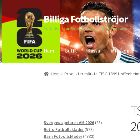
Billiga Fotbollströjor
Hoppa
Hoppa
till
till
Fotbollströjor Sverige för Herr Barn Köp online
navigering
innehåll
Hem
Butik
Kassa
Mitt konto
Hem
Bloggar
Butik
Kassa
Kontakta oss
Mitt 
Hem
Produkter märkta ”TSG 1899 Hoffenheim 
T
2
23
Sveriges spelare i VM 2026
23
578
produkter
Retro Fotbollskläder
578
produkter
4832
Barn Fotbollskläder
4832