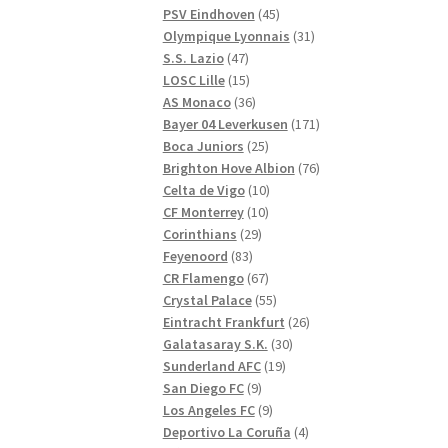
produkter
45
PSV Eindhoven
45
produkter
31
Olympique Lyonnais
31
47
produkter
S.S. Lazio
47
produkter
15
LOSC Lille
15
produkter
36
AS Monaco
36
produkter
171
Bayer 04 Leverkusen
171
25
produkter
Boca Juniors
25
produkter
76
Brighton Hove Albion
76
10
produkter
Celta de Vigo
10
10
produkter
CF Monterrey
10
29
produkter
Corinthians
29
83
produkter
Feyenoord
83
produkter
67
CR Flamengo
67
produkter
55
Crystal Palace
55
produkter
26
Eintracht Frankfurt
26
30
produkter
Galatasaray S.K.
30
19
produkter
Sunderland AFC
19
9
produkter
San Diego FC
9
produkter
9
Los Angeles FC
9
produkter
4
Deportivo La Coruña
4