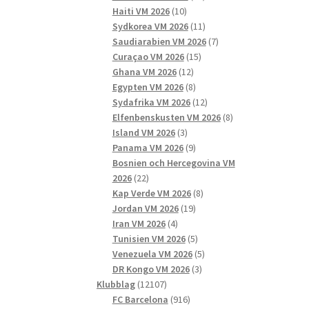
10
produkter
Haiti VM 2026
10
produkter
11
Sydkorea VM 2026
11
produkter
7
Saudiarabien VM 2026
7
15
produkter
Curaçao VM 2026
15
12
produkter
Ghana VM 2026
12
produkter
8
Egypten VM 2026
8
produkter
12
Sydafrika VM 2026
12
produkter
8
Elfenbenskusten VM 2026
8
3
produkter
Island VM 2026
3
produkter
9
Panama VM 2026
9
produkter
Bosnien och Hercegovina VM
22
2026
22
produkter
8
Kap Verde VM 2026
8
19
produkter
Jordan VM 2026
19
4
produkter
Iran VM 2026
4
produkter
5
Tunisien VM 2026
5
produkter
5
Venezuela VM 2026
5
3
produkter
DR Kongo VM 2026
3
12107
produkter
Klubblag
12107
produkter
916
FC Barcelona
916