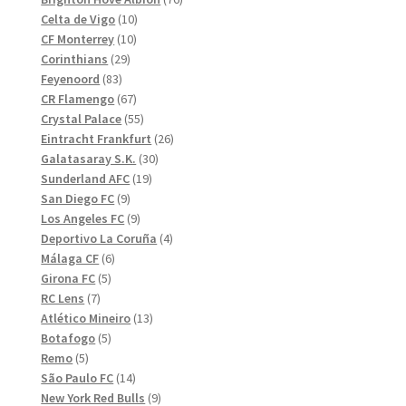
10
produkter
Celta de Vigo
10
10
produkter
CF Monterrey
10
29
produkter
Corinthians
29
83
produkter
Feyenoord
83
produkter
67
CR Flamengo
67
produkter
55
Crystal Palace
55
produkter
26
Eintracht Frankfurt
26
30
produkter
Galatasaray S.K.
30
19
produkter
Sunderland AFC
19
9
produkter
San Diego FC
9
produkter
9
Los Angeles FC
9
produkter
4
Deportivo La Coruña
4
6
produkter
Málaga CF
6
5
produkter
Girona FC
5
7
produkter
RC Lens
7
produkter
13
Atlético Mineiro
13
5
produkter
Botafogo
5
5
produkter
Remo
5
produkter
14
São Paulo FC
14
produkter
9
New York Red Bulls
9