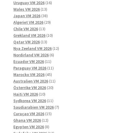
produkter
16
Uruguay VM 2026
16
13
produkter
Wales VM 2026
13
produkter
38
Japan VM 2026
38
produkter
29
Algeriet VM 2026
29
13
produkter
Chile VM 2026
13
produkter
10
Grekland VM 2026
10
13
produkter
Qatar VM 2026
13
produkter
12
Nya Zeeland VM 2026
12
6
produkter
Nordirland VM 2026
6
11
produkter
Ecuador VM 2026
11
produkter
11
Paraguay VM 2026
11
45
produkter
Marocko VM 2026
45
produkter
11
Australien VM 2026
11
20
produkter
Österrike VM 2026
20
10
produkter
Haiti VM 2026
10
produkter
11
Sydkorea VM 2026
11
produkter
7
Saudiarabien VM 2026
7
15
produkter
Curaçao VM 2026
15
12
produkter
Ghana VM 2026
12
produkter
8
Egypten VM 2026
8
produkter
12