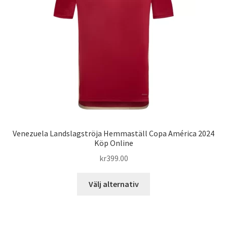
Varukorg
Venezuela Landslagströja Hemmaställ Copa América 2024
Köp Online
kr
399.00
Den
Välj alternativ
här
produkten
har