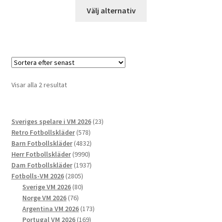
Den
Välj alternativ
här
produkten
har
flera
varianter.
De
Sortera
Visar alla 2 resultat
olika
efter
alternativen
senaste
kan
23
Sveriges spelare i VM 2026
23
väljas
578
produkter
Retro Fotbollskläder
578
på
produkter
4832
Barn Fotbollskläder
4832
produktsidan
9990
produkter
Herr Fotbollskläder
9990
produkter
1937
Dam Fotbollskläder
1937
2805
produkter
Fotbolls-VM 2026
2805
produkter
80
Sverige VM 2026
80
76
produkter
Norge VM 2026
76
produkter
173
Argentina VM 2026
173
169
produkter
Portugal VM 2026
169