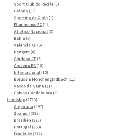
produkter
5
Sport Club do Recife
5
13
produkter
Grêmio
13
produkter
1
Sporting de Gijón
1
11
produkt
Fluminense FC
11
produkter
3
Atlético Nacional
3
9
produkter
Bahia
9
produkter
6
Valencia CF
6
8
produkter
Rangers
8
produkter
3
Córdoba CF
3
produkter
18
Cruzeiro EC
18
produkter
10
Internacional
10
produkter
11
Borussia Mönchengladbach
11
11
produkter
Vasco da Gama
11
produkter
8
Chivas Guadalajara
8
3713
produkter
Landslag
3713
produkter
297
Argentina
297
333
produkter
Spanien
333
produkter
375
Brasilien
375
produkter
360
Portugal
360
produkter
312
Frankrike
312