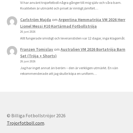
Vi har använt trojorfotboll några gånger till mig själv och våra barn.
Kvaliteten är utmärkt och priset är rimligt jämfört…
Carlström Majda
om
Argentina Hemmatröja VM 2026 Herr
Lionel Messi #10 Kortärmad Fotbollströja
26 juni 2026
Allt fungerade smidigt och leveranstiden var 12 dagar, inga klagomål.
Franzen Tomislav
om
Australien VM 2026 Bortatröja Barn
Set (Tröja + Shorts)
26 juni 2026
Jag har inget annat än beröm – den är verkligen utmärkt. En vän
rekommenderade att jag skulle köpa en uniform…
© Billiga Fotbollströjor 2026
Trojorfotboll.com
.