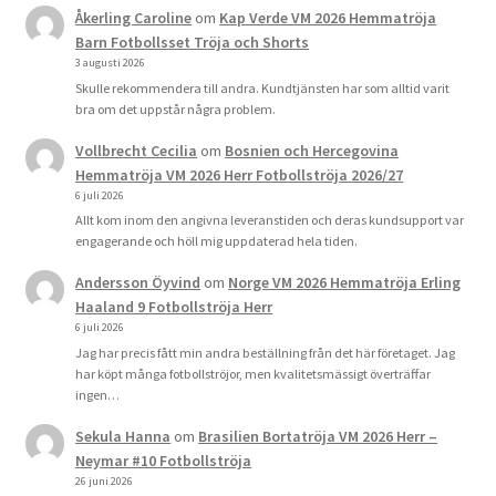
Åkerling Caroline
om
Kap Verde VM 2026 Hemmatröja
Barn Fotbollsset Tröja och Shorts
3 augusti 2026
Skulle rekommendera till andra. Kundtjänsten har som alltid varit
bra om det uppstår några problem.
Vollbrecht Cecilia
om
Bosnien och Hercegovina
Hemmatröja VM 2026 Herr Fotbollströja 2026/27
6 juli 2026
Allt kom inom den angivna leveranstiden och deras kundsupport var
engagerande och höll mig uppdaterad hela tiden.
Andersson Öyvind
om
Norge VM 2026 Hemmatröja Erling
Haaland 9 Fotbollströja Herr
6 juli 2026
Jag har precis fått min andra beställning från det här företaget. Jag
har köpt många fotbollströjor, men kvalitetsmässigt överträffar
ingen…
Sekula Hanna
om
Brasilien Bortatröja VM 2026 Herr –
Neymar #10 Fotbollströja
26 juni 2026