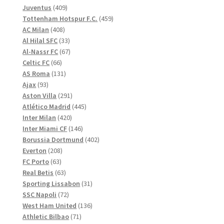
produkter
409
Juventus
409
produkter
459
Tottenham Hotspur F.C.
459
408
produkter
AC Milan
408
produkter
33
Al Hilal SFC
33
produkter
67
Al-Nassr FC
67
66
produkter
Celtic FC
66
produkter
131
AS Roma
131
93
produkter
Ajax
93
produkter
291
Aston Villa
291
produkter
445
Atlético Madrid
445
420
produkter
Inter Milan
420
produkter
146
Inter Miami CF
146
produkter
402
Borussia Dortmund
402
208
produkter
Everton
208
63
produkter
FC Porto
63
produkter
63
Real Betis
63
produkter
31
Sporting Lissabon
31
72
produkter
SSC Napoli
72
produkter
136
West Ham United
136
71
produkter
Athletic Bilbao
71