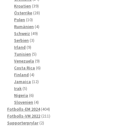
39
produkter
Kroatien
39
produkter
28
Österrike
28
10
produkter
Polen
10
produkter
4
Rumänien
4
49
produkter
Schweiz
49
3
produkter
Serbien
3
9
produkter
Irland
9
produkter
5
Tunisien
5
produkter
9
Venezuela
9
produkter
6
Costa Rica
6
4
produkter
Finland
4
produkter
12
Jamaica
12
5
produkter
Irak
5
produkter
6
Nigeria
6
produkter
4
Slovenien
4
produkter
404
Fotbolls-EM 2024
404
produkter
211
Fotbolls-VM 2022
211
2
produkter
Supporterprylar
2
produkter