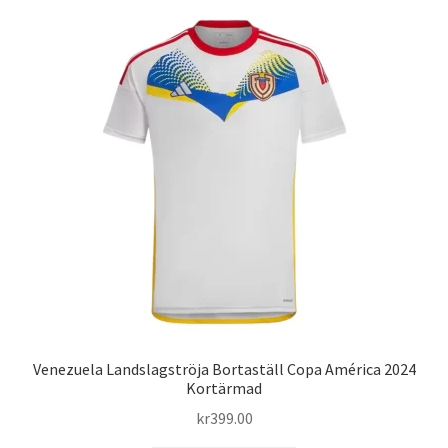
flera
varianter.
De
olika
alternativen
kan
väljas
på
produktsidan
Venezuela Landslagströja Bortaställ Copa América 2024
Kortärmad
kr
399.00