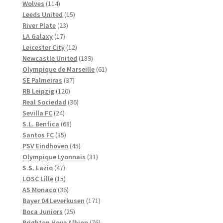
114
produkter
Wolves
114
produkter
15
Leeds United
15
23
produkter
River Plate
23
17
produkter
LA Galaxy
17
produkter
12
Leicester City
12
produkter
189
Newcastle United
189
produkter
61
Olympique de Marseille
61
37
produkter
SE Palmeiras
37
120
produkter
RB Leipzig
120
produkter
36
Real Sociedad
36
24
produkter
Sevilla FC
24
produkter
68
S.L. Benfica
68
35
produkter
Santos FC
35
produkter
45
PSV Eindhoven
45
produkter
31
Olympique Lyonnais
31
47
produkter
S.S. Lazio
47
produkter
15
LOSC Lille
15
produkter
36
AS Monaco
36
produkter
171
Bayer 04 Leverkusen
171
25
produkter
Boca Juniors
25
produkter
76
Brighton Hove Albion
76