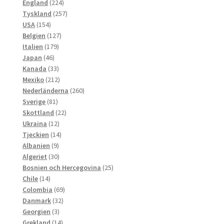
224
produkter
England
224
produkter
257
Tyskland
257
154
produkter
USA
154
produkter
127
Belgien
127
179
produkter
Italien
179
46
produkter
Japan
46
produkter
33
Kanada
33
produkter
212
Mexiko
212
produkter
260
Nederländerna
260
81
produkter
Sverige
81
produkter
22
Skottland
22
12
produkter
Ukraina
12
produkter
14
Tjeckien
14
9
produkter
Albanien
9
produkter
30
Algeriet
30
produkter
25
Bosnien och Hercegovina
25
14
produkter
Chile
14
produkter
69
Colombia
69
32
produkter
Danmark
32
3
produkter
Georgien
3
produkter
14
Grekland
14