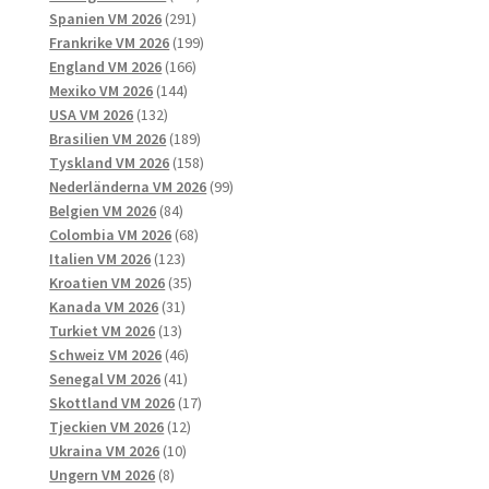
291
produkter
Spanien VM 2026
291
produkter
199
Frankrike VM 2026
199
166
produkter
England VM 2026
166
144
produkter
Mexiko VM 2026
144
132
produkter
USA VM 2026
132
produkter
189
Brasilien VM 2026
189
produkter
158
Tyskland VM 2026
158
produkter
99
Nederländerna VM 2026
99
84
produkter
Belgien VM 2026
84
produkter
68
Colombia VM 2026
68
123
produkter
Italien VM 2026
123
produkter
35
Kroatien VM 2026
35
31
produkter
Kanada VM 2026
31
13
produkter
Turkiet VM 2026
13
produkter
46
Schweiz VM 2026
46
41
produkter
Senegal VM 2026
41
produkter
17
Skottland VM 2026
17
12
produkter
Tjeckien VM 2026
12
10
produkter
Ukraina VM 2026
10
8
produkter
Ungern VM 2026
8