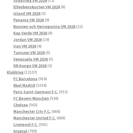
Sydafrika VM 2026
12
produkter
8
Elfenbenskusten VM 2026
8
3
produkter
Island VM 2026
3
produkter
9
Panama VM 2026
9
produkter
22
Bosnien och Hercegovina VM 2026
22
8
produkter
Kap Verde VM 2026
8
19
produkter
Jordan VM 2026
19
4
produkter
Iran VM 2026
4
produkter
5
Tunisien VM 2026
5
produkter
5
Venezuela VM 2026
5
3
produkter
DR Kongo VM 2026
3
12107
produkter
Klubblag
12107
produkter
916
FC Barcelona
916
1024
produkter
Real Madrid
1024
produkter
552
Paris Saint-Germain F.C.
552
536
produkter
FC Bayern München
536
563
produkter
Chelsea
563
produkter
686
Manchester City F.C.
686
produkter
688
Manchester United F.C.
688
591
produkter
Liverpool F.C.
591
769
produkter
Arsenal
769