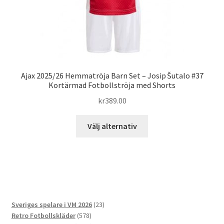
Ajax 2025/26 Hemmatröja Barn Set – Josip Šutalo #37
Kortärmad Fotbollströja med Shorts
kr
389.00
Den
Välj alternativ
här
produkten
har
flera
varianter.
De
23
Sveriges spelare i VM 2026
23
olika
578
produkter
Retro Fotbollskläder
578
alternativen