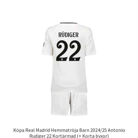
produkten
har
flera
varianter.
De
olika
alternativen
kan
väljas
på
produktsidan
Köpa Real Madrid Hemmatröja Barn 2024/25 Antonio
Rudiger 22 Kortärmad (+ Korta byxor)