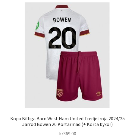
flera
varianter.
De
olika
alternativen
kan
väljas
på
produktsidan
Köpa Billiga Barn West Ham United Tredjetröja 2024/25
Jarrod Bowen 20 Kortärmad (+ Korta byxor)
kr
369.00