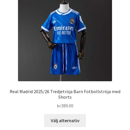
De
olika
alternativen
kan
väljas
på
produktsidan
Real Madrid 2025/26 Tredjetröja Barn Fotbollströja med
Shorts
kr
389.00
Den
Välj alternativ
här