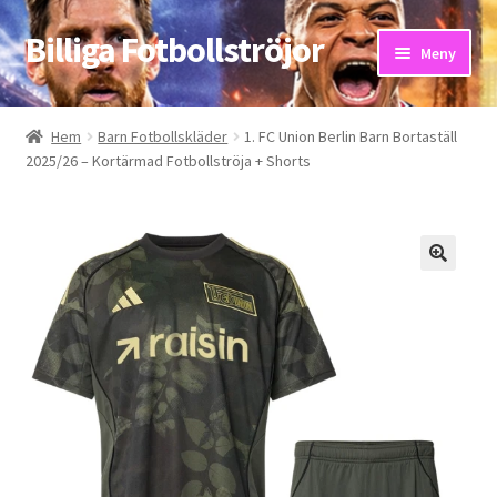
Billiga Fotbollströjor
Hoppa
Hoppa
Meny
till
till
navigering
innehåll
Hem
Hem
Barn Fotbollskläder
1. FC Union Berlin Barn Bortaställ
2025/26 – Kortärmad Fotbollströja + Shorts
Bloggar
Butik
Kassa
Kontakta oss
Mitt konto
Storleksguiden