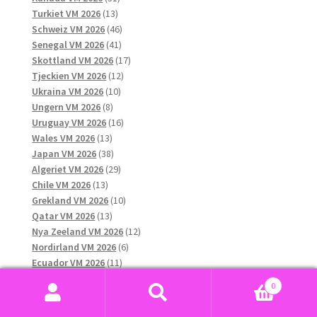
13
produkter
Turkiet VM 2026
13
produkter
46
Schweiz VM 2026
46
41
produkter
Senegal VM 2026
41
produkter
17
Skottland VM 2026
17
12
produkter
Tjeckien VM 2026
12
10
produkter
Ukraina VM 2026
10
8
produkter
Ungern VM 2026
8
produkter
16
Uruguay VM 2026
16
13
produkter
Wales VM 2026
13
produkter
38
Japan VM 2026
38
produkter
29
Algeriet VM 2026
29
13
produkter
Chile VM 2026
13
produkter
10
Grekland VM 2026
10
13
produkter
Qatar VM 2026
13
produkter
12
Nya Zeeland VM 2026
12
6
produkter
Nordirland VM 2026
6
11
produkter
Ecuador VM 2026
11
produkter
11
Paraguay VM 2026
11
0
45
produkter
Marocko VM 2026
45
Sök
Sök
produkter
11
Australien VM 2026
11