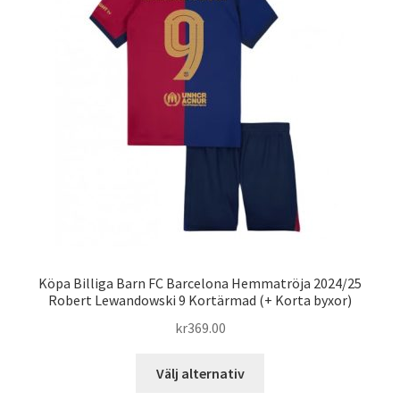
olika
alternativen
kan
väljas
på
produktsidan
Köpa Billiga Barn FC Barcelona Hemmatröja 2024/25
Robert Lewandowski 9 Kortärmad (+ Korta byxor)
kr
369.00
Den
Välj alternativ
här