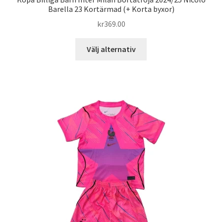
Barella 23 Kortärmad (+ Korta byxor)
kr
369.00
Den
Välj alternativ
här
produkten
har
flera
varianter.
De
olika
alternativen
kan
väljas
på
produktsidan