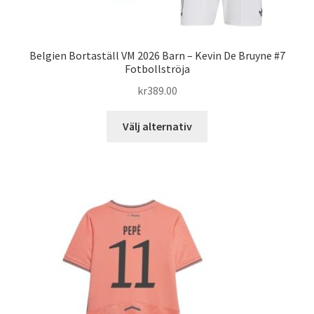
Belgien Bortaställ VM 2026 Barn – Kevin De Bruyne #7
Fotbollströja
kr
389.00
Den
Välj alternativ
här
produkten
har
flera
varianter.
De
olika
alternativen
kan
väljas
på