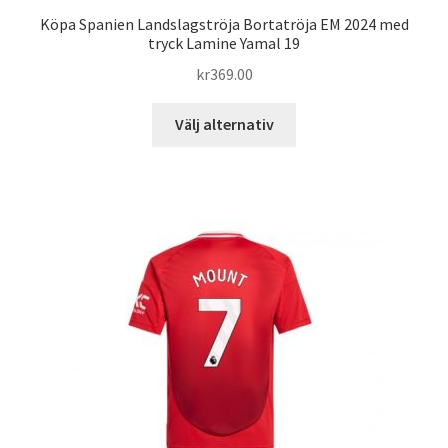
Köpa Spanien Landslagströja Bortatröja EM 2024 med
tryck Lamine Yamal 19
kr
369.00
Den
Välj alternativ
här
produkten
har
flera
varianter.
De
olika
alternativen
kan
väljas
på
produktsidan