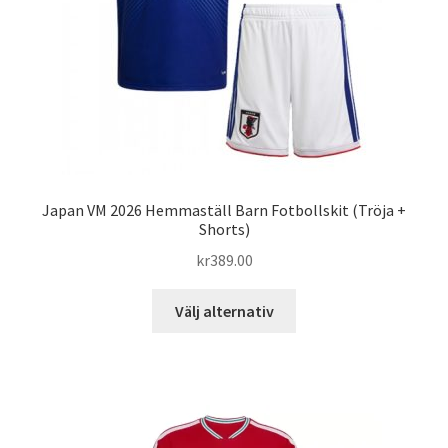
på
produktsidan
Japan VM 2026 Hemmaställ Barn Fotbollskit (Tröja +
Shorts)
kr
389.00
Den
Välj alternativ
här
produkten
har
flera
varianter.