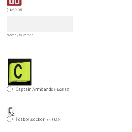
Barn
(
+
kr
39.06
)
Bortaställ
2025/26
–
Namn / Nummer
Kortärmad
Fotbollströja
+
Shorts
mängd
Captain Armbands
(
+
kr
25.59
)
Fotbollsockor
(
+
kr
56.39
)