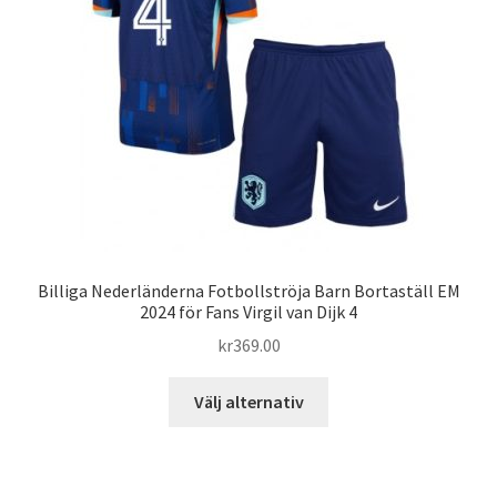
kan
väljas
på
produktsidan
Billiga Nederländerna Fotbollströja Barn Bortaställ EM
2024 för Fans Virgil van Dijk 4
kr
369.00
Den
Välj alternativ
här
produkten
har