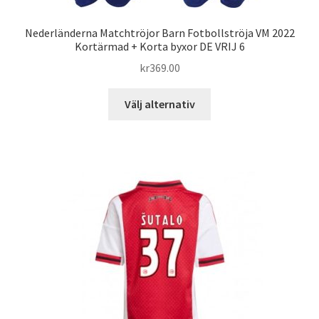
Nederländerna Matchtröjor Barn Fotbollströja VM 2022
Kortärmad + Korta byxor DE VRIJ 6
kr
369.00
Den
Välj alternativ
här
produkten
har
flera
varianter.
De
olika
alternativen
kan
väljas
på
produktsidan