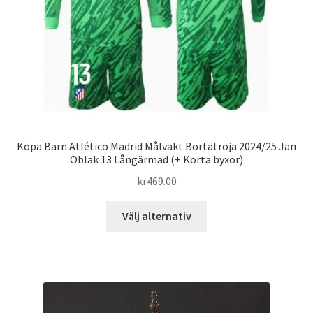
produktsidan
Köpa Barn Atlético Madrid Målvakt Bortatröja 2024/25 Jan
Oblak 13 Långärmad (+ Korta byxor)
kr
469.00
Den
Välj alternativ
här
produkten
har
flera
varianter.