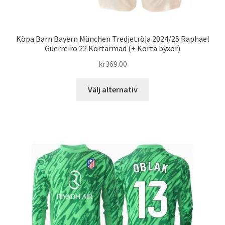
Köpa Barn Bayern München Tredjetröja 2024/25 Raphael
Guerreiro 22 Kortärmad (+ Korta byxor)
kr
369.00
Den
Välj alternativ
här
produkten
har
flera
varianter.
De
olika
alternativen
kan
väljas
på