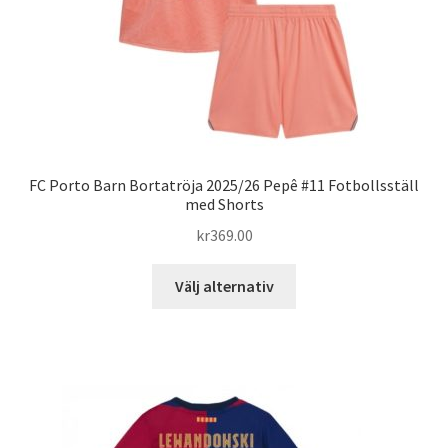
produktsidan
FC Porto Barn Bortatröja 2025/26 Pepê #11 Fotbollsställ
med Shorts
kr
369.00
Den
Välj alternativ
här
produkten
har
flera
varianter.
De