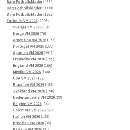
produkter
4832
Barn Fotbollskläder
4832
kan
9990
produkter
Herr Fotbollskläder
9990
väljas
produkter
1937
Dam Fotbollskläder
1937
på
2805
produkter
Fotbolls-VM 2026
2805
produktsidan
produkter
80
Sverige VM 2026
80
76
produkter
Norge VM 2026
76
produkter
173
Argentina VM 2026
173
169
produkter
Portugal VM 2026
169
291
produkter
Spanien VM 2026
291
produkter
199
Frankrike VM 2026
199
166
produkter
England VM 2026
166
144
produkter
Mexiko VM 2026
144
132
produkter
USA VM 2026
132
produkter
189
Brasilien VM 2026
189
produkter
158
Tyskland VM 2026
158
produkter
99
Nederländerna VM 2026
99
84
produkter
Belgien VM 2026
84
produkter
68
Colombia VM 2026
68
123
produkter
Italien VM 2026
123
produkter
35
Kroatien VM 2026
35
31
produkter
Kanada VM 2026
31