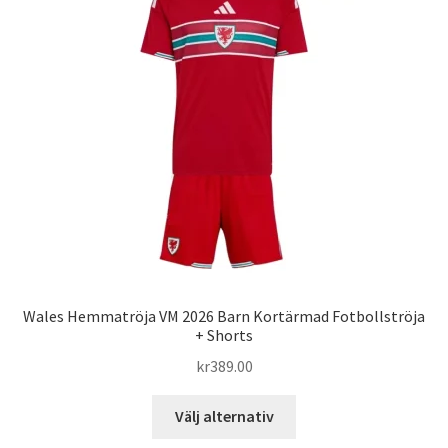
De
olika
alternativen
kan
väljas
på
produktsidan
Wales Hemmatröja VM 2026 Barn Kortärmad Fotbollströja
+ Shorts
kr
389.00
Den
Välj alternativ
här