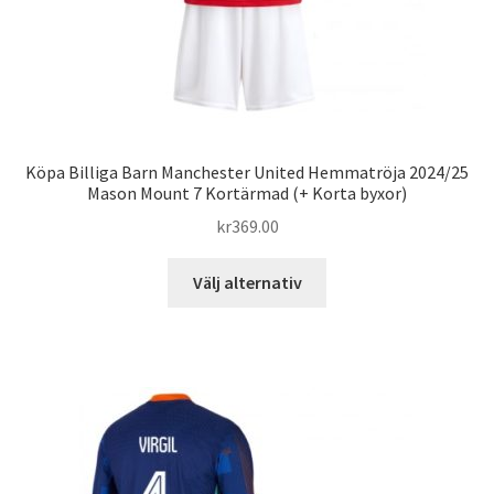
Köpa Billiga Barn Manchester United Hemmatröja 2024/25
Mason Mount 7 Kortärmad (+ Korta byxor)
kr
369.00
Den
Välj alternativ
här
produkten
har
flera
varianter.
De
olika
alternativen