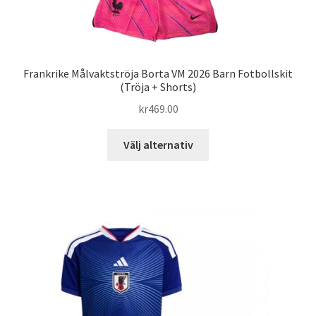
Frankrike Målvaktströja Borta VM 2026 Barn Fotbollskit
(Tröja + Shorts)
kr
469.00
Den
Välj alternativ
här
produkten
har
flera
varianter.
De
olika
alternativen
kan
väljas