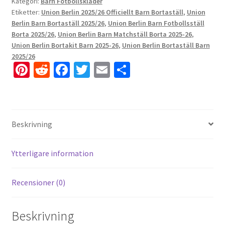
Kategori:
Barn Fotbollskläder
Etiketter:
Union Berlin 2025/26 Officiellt Barn Bortaställ
,
Union
Berlin Barn Bortaställ 2025/26
,
Union Berlin Barn Fotbollsställ
Borta 2025/26
,
Union Berlin Barn Matchställ Borta 2025-26
,
Union Berlin Bortakit Barn 2025-26
,
Union Berlin Bortaställ Barn
2025/26
Pi
R
Fa
T
E
D
nt
e
ce
wi
m
el
er
d
b
tt
ai
a
es
di
o
er
l
Beskrivning
t
t
o
k
Ytterligare information
Recensioner (0)
Beskrivning