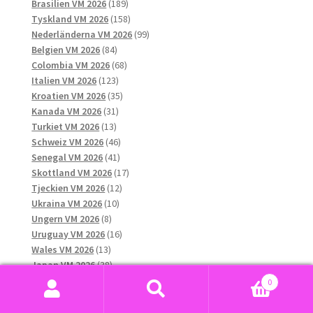
produkter
189
Brasilien VM 2026
189
produkter
158
Tyskland VM 2026
158
produkter
99
Nederländerna VM 2026
99
84
produkter
Belgien VM 2026
84
produkter
68
Colombia VM 2026
68
123
produkter
Italien VM 2026
123
produkter
35
Kroatien VM 2026
35
31
produkter
Kanada VM 2026
31
13
produkter
Turkiet VM 2026
13
produkter
46
Schweiz VM 2026
46
41
produkter
Senegal VM 2026
41
produkter
17
Skottland VM 2026
17
12
produkter
Tjeckien VM 2026
12
10
produkter
Ukraina VM 2026
10
8
produkter
Ungern VM 2026
8
produkter
16
Uruguay VM 2026
16
13
produkter
Wales VM 2026
13
produkter
38
Japan VM 2026
38
produkter
29
Algeriet VM 2026
29
0
13
produkter
Chile VM 2026
13
Sök
Sök
produkter
10
Grekland VM 2026
10