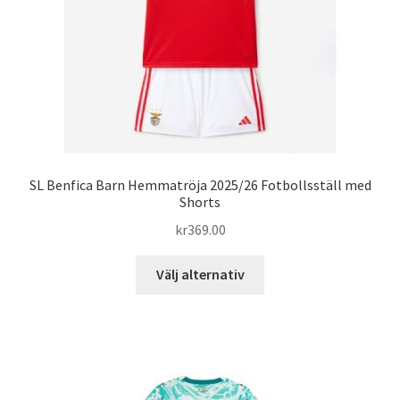
på
produktsidan
SL Benfica Barn Hemmatröja 2025/26 Fotbollsställ med
Shorts
kr
369.00
Den
Välj alternativ
här
produkten
har
flera
varianter.
De