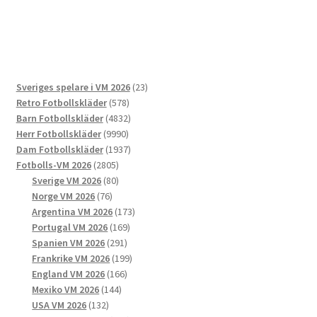
produkten
har
flera
varianter.
De
23
Sveriges spelare i VM 2026
23
olika
578
produkter
Retro Fotbollskläder
578
alternativen
produkter
4832
Barn Fotbollskläder
4832
kan
9990
produkter
Herr Fotbollskläder
9990
väljas
produkter
1937
Dam Fotbollskläder
1937
på
2805
produkter
Fotbolls-VM 2026
2805
produktsidan
produkter
80
Sverige VM 2026
80
76
produkter
Norge VM 2026
76
produkter
173
Argentina VM 2026
173
169
produkter
Portugal VM 2026
169
291
produkter
Spanien VM 2026
291
produkter
199
Frankrike VM 2026
199
166
produkter
England VM 2026
166
144
produkter
Mexiko VM 2026
144
132
produkter
USA VM 2026
132