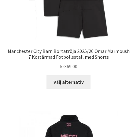
produktsidan
Manchester City Barn Bortatröja 2025/26 Omar Marmoush
7 Kortärmad Fotbollsställ med Shorts
kr
369.00
Den
Välj alternativ
här
produkten
har
flera
varianter.
De
olika