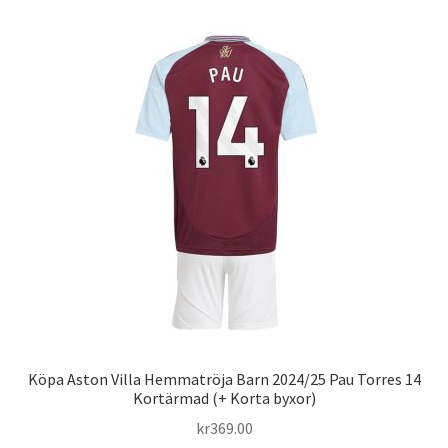
flera
varianter.
De
olika
alternativen
kan
väljas
på
produktsidan
Köpa Aston Villa Hemmatröja Barn 2024/25 Pau Torres 14
Kortärmad (+ Korta byxor)
kr
369.00