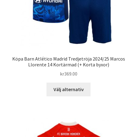
produktsidan
Köpa Barn Atlético Madrid Tredjetröja 2024/25 Marcos
Llorente 14 Kortärmad (+ Korta byxor)
kr
369.00
Den
Välj alternativ
här
produkten
har
flera
varianter.
De