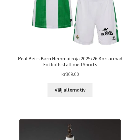
produktsidan
Real Betis Barn Hemmatröja 2025/26 Kortärmad
Fotbollsställ med Shorts
kr
369.00
Den
Välj alternativ
här
produkten
har
flera
varianter.
De