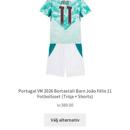
olika
alternativen
kan
väljas
på
produktsidan
Portugal VM 2026 Bortaställ Barn João Félix 11
Fotbollsset (Tröja + Shorts)
kr
389.00
Den
Välj alternativ
här