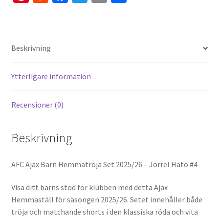
nt
e
ce
wi
m
el
er
d
b
tt
ai
a
es
di
o
er
l
Beskrivning
t
t
o
k
Ytterligare information
Recensioner (0)
Beskrivning
AFC Ajax Barn Hemmatröja Set 2025/26 – Jorrel Hato #4
Visa ditt barns stöd för klubben med detta Ajax
Hemmaställ för säsongen 2025/26. Setet innehåller både
tröja och matchande shorts i den klassiska röda och vita