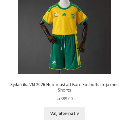
olika
alternativen
kan
väljas
på
produktsidan
Sydafrika VM 2026 Hemmaställ Barn Fotbollströja med
Shorts
kr
389.00
Den
Välj alternativ
här
produkten