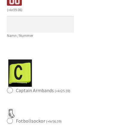
–
(
+
kr
39.06
)
Jorrel
Hato
4
Namn / Nummer
–
Kortärmad
Fotbollsställ
med
Shorts
mängd
Captain Armbands
(
+
kr
25.59
)
Fotbollsockor
(
+
kr
56.39
)