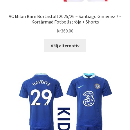
AC Milan Barn Bortaställ 2025/26 – Santiago Gimenez 7 –
Kortärmad Fotbollströja + Shorts
kr
369.00
Den
Välj alternativ
här
produkten
har
flera
varianter.
De
olika
alternativen
kan
väljas
på
produktsidan