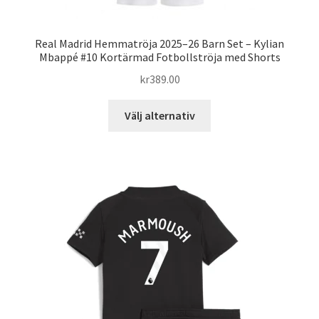
Real Madrid Hemmatröja 2025–26 Barn Set – Kylian
Mbappé #10 Kortärmad Fotbollströja med Shorts
kr
389.00
Den
Välj alternativ
här
produkten
har
flera
varianter.
De
olika
alternativen
kan
väljas
på