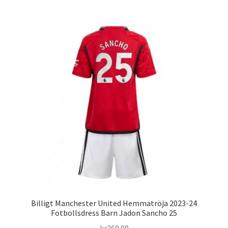
har
flera
varianter.
De
olika
alternativen
kan
väljas
på
produktsidan
Billigt Manchester United Hemmatröja 2023-24
Fotbollsdress Barn Jadon Sancho 25