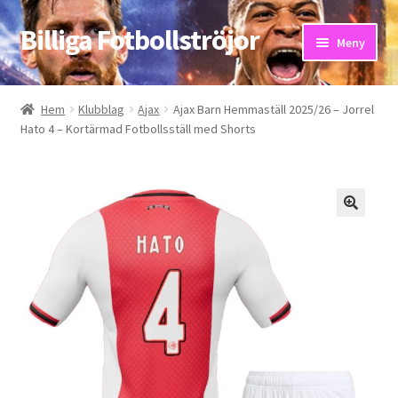
Billiga Fotbollströjor
Hoppa
Hoppa
Meny
till
till
navigering
innehåll
Hem
Hem
Klubblag
Ajax
Ajax Barn Hemmaställ 2025/26 – Jorrel
Hato 4 – Kortärmad Fotbollsställ med Shorts
Bloggar
Butik
Kassa
Kontakta oss
Mitt konto
Storleksguiden