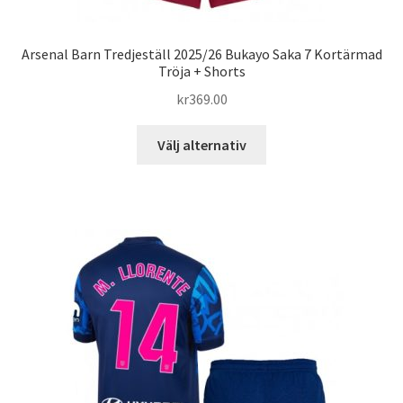
Arsenal Barn Tredjeställ 2025/26 Bukayo Saka 7 Kortärmad
Tröja + Shorts
kr
369.00
Den
Välj alternativ
här
produkten
har
flera
varianter.
De
olika
alternativen
kan
väljas
på