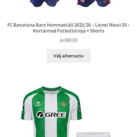
FC Barcelona Barn Hemmaställ 2025/26 – Lionel Messi 10 –
Kortärmad Fotbollströja + Shorts
kr
369.00
Den
Välj alternativ
här
produkten
har
flera
varianter.
De
olika
alternativen
kan
väljas
på