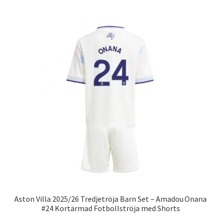
har
flera
varianter.
De
olika
alternativen
kan
väljas
på
produktsidan
Aston Villa 2025/26 Tredjetröja Barn Set – Amadou Onana
#24 Kortärmad Fotbollströja med Shorts