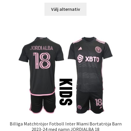
Den
Välj alternativ
här
produkten
har
flera
varianter.
De
olika
alternativen
kan
väljas
på
produktsidan
Billiga Matchtröjor Fotboll Inter Miami Bortatröja Barn
2023-24 med namn JORDIALBA 18