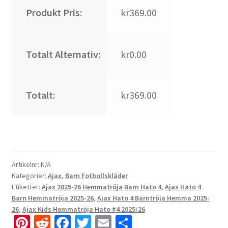
Produkt Pris:
kr369.00
Totalt Alternativ:
kr0.00
Totalt:
kr369.00
Artikelnr:
N/A
Kategorier:
Ajax
,
Barn Fotbollskläder
Etiketter:
Ajax 2025-26 Hemmatröja Barn Hato 4
,
Ajax Hato 4
Barn Hemmatröja 2025-26
,
Ajax Hato 4 Barntröja Hemma 2025-
26
,
Ajax Kids Hemmatröja Hato #4 2025/26
Pi
R
Fa
T
E
D