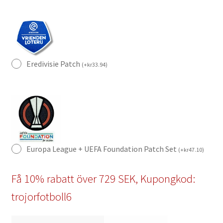
Eredivisie Patch
(
+
kr
33.94
)
Europa League + UEFA Foundation Patch Set
(
+
kr
47.10
)
Få 10% rabatt över 729 SEK, Kupongkod:
trojorfotboll6