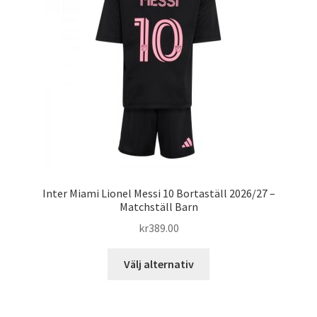
alternativen
kan
väljas
på
produktsidan
Inter Miami Lionel Messi 10 Bortaställ 2026/27 –
Matchställ Barn
kr
389.00
Den
Välj alternativ
här
produkten
har