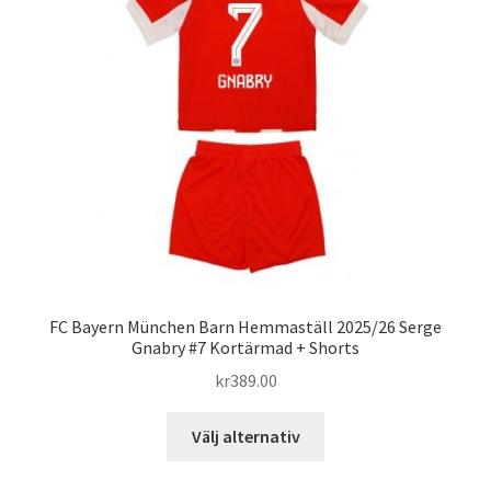
olika
alternativen
kan
väljas
på
produktsidan
FC Bayern München Barn Hemmaställ 2025/26 Serge
Gnabry #7 Kortärmad + Shorts
kr
389.00
Den
Välj alternativ
här
produkten