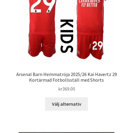
kan
väljas
på
produktsidan
Arsenal Barn Hemmatröja 2025/26 Kai Havertz 29
Kortärmad Fotbollsställ med Shorts
kr
369.00
Den
Välj alternativ
här
produkten
har
flera