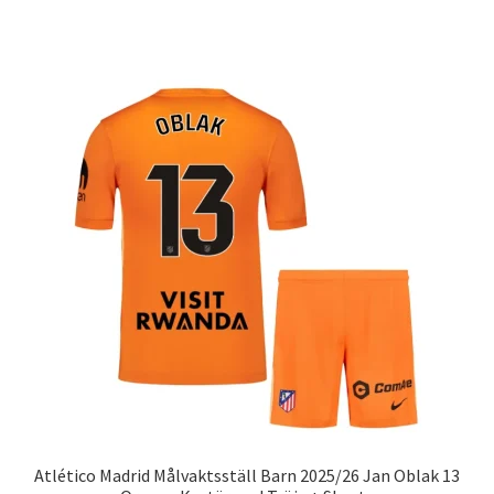
produkten
har
flera
varianter.
De
olika
alternativen
kan
väljas
på
produktsidan
Atlético Madrid Målvaktsställ Barn 2025/26 Jan Oblak 13