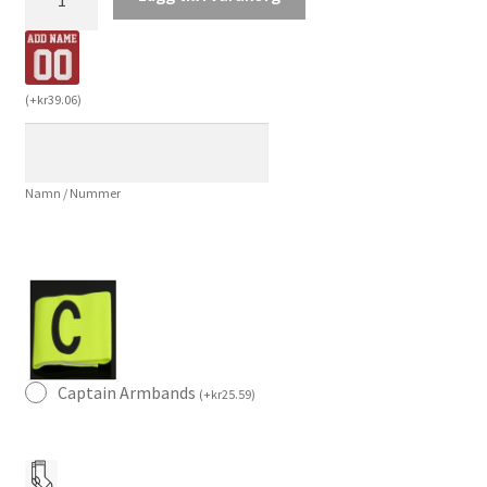
Nassr
2025/26
Tredjetröja
Barn
(
+
kr
39.06
)
Fotbollströja
med
Shorts
Namn / Nummer
mängd
Captain Armbands
(
+
kr
25.59
)