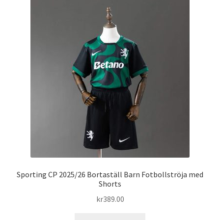
varianter.
De
olika
alternativen
kan
väljas
på
produktsidan
Sporting CP 2025/26 Bortaställ Barn Fotbollströja med
Shorts
kr
389.00
Den