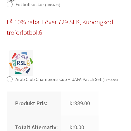
Fotbollsockor
(
+
kr
56.39
)
Få 10% rabatt över 729 SEK, Kupongkod:
trojorfotboll6
Arab Club Champions Cup + UAFA Patch Set
(
+
kr
33.94
)
Produkt Pris:
kr389.00
Totalt Alternativ:
kr0.00