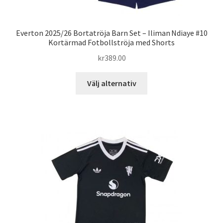
Everton 2025/26 Bortatröja Barn Set – Iliman Ndiaye #10
Kortärmad Fotbollströja med Shorts
kr
389.00
Den
Välj alternativ
här
produkten
har
flera
varianter.
De
olika
alternativen
kan
väljas
på