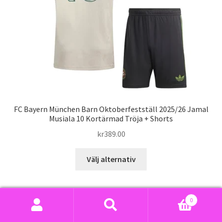
väljas
på
produktsidan
FC Bayern München Barn Oktoberfestställ 2025/26 Jamal
Musiala 10 Kortärmad Tröja + Shorts
kr
389.00
Den
Välj alternativ
här
produkten
har
0
flera
Sök
Sök
varianter.