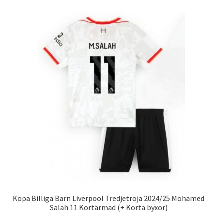
flera
varianter.
De
olika
alternativen
kan
väljas
på
produktsidan
Köpa Billiga Barn Liverpool Tredjetröja 2024/25 Mohamed
Salah 11 Kortärmad (+ Korta byxor)