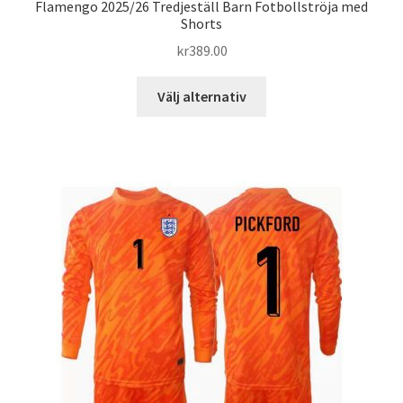
Flamengo 2025/26 Tredjeställ Barn Fotbollströja med
Shorts
kr
389.00
Den
Välj alternativ
här
produkten
har
flera
varianter.
De
olika
alternativen
kan
väljas
på
produktsidan