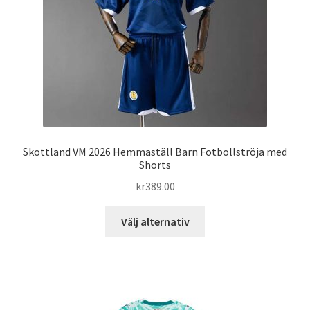
väljas
på
produktsidan
Skottland VM 2026 Hemmaställ Barn Fotbollströja med
Shorts
kr
389.00
Den
Välj alternativ
här
produkten
har
flera
varianter.