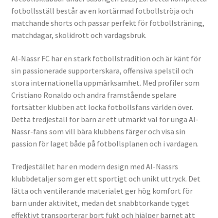
fotbollsställ består av en kortärmad fotbollströja och
matchande shorts och passar perfekt för fotbollsträning,
matchdagar, skolidrott och vardagsbruk.
Al-Nassr FC har en stark fotbollstradition och är känt för
sin passionerade supporterskara, offensiva spelstil och
stora internationella uppmärksamhet. Med profiler som
Cristiano Ronaldo och andra framstående spelare
fortsätter klubben att locka fotbollsfans världen över.
Detta tredjeställ för barn är ett utmärkt val för unga Al-
Nassr-fans som vill bära klubbens färger och visa sin
passion för laget både på fotbollsplanen och i vardagen.
Tredjestället har en modern design med Al-Nassrs
klubbdetaljer som ger ett sportigt och unikt uttryck. Det
lätta och ventilerande materialet ger hög komfort för
barn under aktivitet, medan det snabbtorkande tyget
effektivt transporterar bort fukt och hjälper barnet att