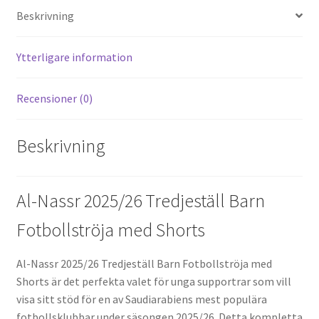
es
di
o
er
l
Beskrivning
t
t
o
k
Ytterligare information
Recensioner (0)
Beskrivning
Al-Nassr 2025/26 Tredjeställ Barn
Fotbollströja med Shorts
Al-Nassr 2025/26 Tredjeställ Barn Fotbollströja med
Shorts är det perfekta valet för unga supportrar som vill
visa sitt stöd för en av Saudiarabiens mest populära
fotbollsklubbar under säsongen 2025/26. Detta kompletta