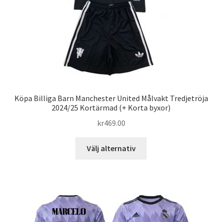
produktsidan
Köpa Billiga Barn Manchester United Målvakt Tredjetröja
2024/25 Kortärmad (+ Korta byxor)
kr
469.00
Den
Välj alternativ
här
produkten
har
flera
varianter.
De