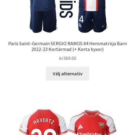
Paris Saint-Germain SERGIO RAMOS #4 Hemmatröja Barn
2022-23 Kortärmad (+ Korta byxor)
kr
369.00
Den
Välj alternativ
här
produkten
har
flera
varianter.
De
olika
alternativen