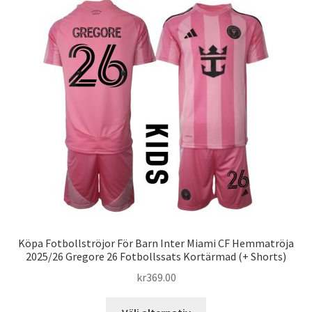
varianter.
De
olika
alternativen
kan
väljas
på
produktsidan
Köpa Fotbollströjor För Barn Inter Miami CF Hemmatröja
2025/26 Gregore 26 Fotbollssats Kortärmad (+ Shorts)
kr
369.00
Den