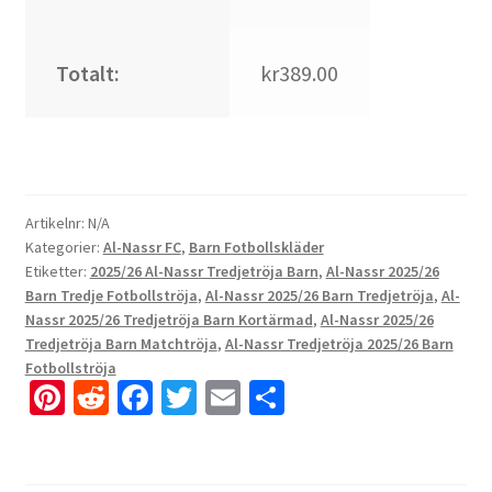
Totalt:
kr389.00
Artikelnr:
N/A
Kategorier:
Al-Nassr FC
,
Barn Fotbollskläder
Etiketter:
2025/26 Al-Nassr Tredjetröja Barn
,
Al-Nassr 2025/26
Barn Tredje Fotbollströja
,
Al-Nassr 2025/26 Barn Tredjetröja
,
Al-
Nassr 2025/26 Tredjetröja Barn Kortärmad
,
Al-Nassr 2025/26
Tredjetröja Barn Matchtröja
,
Al-Nassr Tredjetröja 2025/26 Barn
Fotbollströja
Pi
R
Fa
T
E
D
nt
e
ce
wi
m
el
er
d
b
tt
ai
a