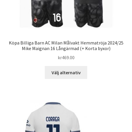
Köpa Billiga Barn AC Milan Målvakt Hemmatröja 2024/25
Mike Maignan 16 Långärmad (+ Korta byxor)
kr
469.00
Den
Välj alternativ
här
produkten
har
flera
varianter.
De
olika
alternativen