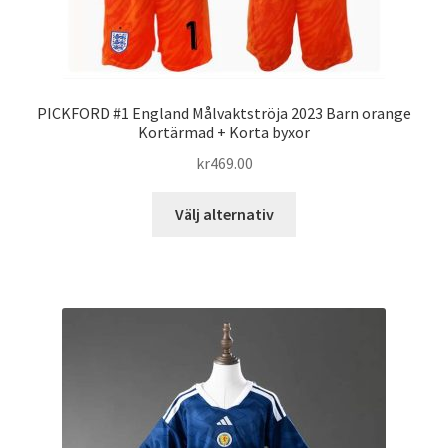
PICKFORD #1 England Målvaktströja 2023 Barn orange
Kortärmad + Korta byxor
kr
469.00
Den
Välj alternativ
här
produkten
har
flera
varianter.
De
olika
alternativen
kan