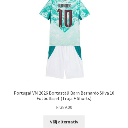
De
olika
alternativen
kan
väljas
på
produktsidan
Portugal VM 2026 Bortaställ Barn Bernardo Silva 10
Fotbollsset (Tröja + Shorts)
kr
389.00
Den
Välj alternativ
här