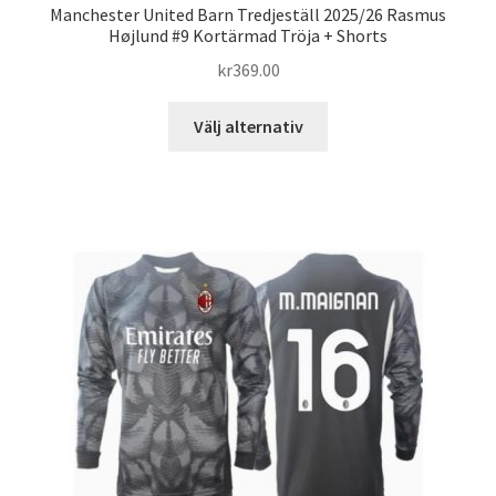
Manchester United Barn Tredjeställ 2025/26 Rasmus
Højlund #9 Kortärmad Tröja + Shorts
kr
369.00
Den
Välj alternativ
här
produkten
har
flera
varianter.
De
olika
alternativen
kan
väljas
på
produktsidan