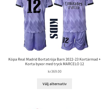
olika
alternativen
kan
väljas
på
produktsidan
Köpa Real Madrid Bortatröja Barn 2022-23 Kortärmad +
Korta byxor med tryck MARCELO 12
kr
369.00
Den
Välj alternativ
här
produkten
har
flera