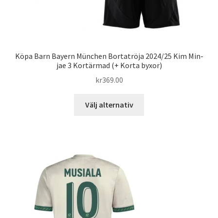
Köpa Barn Bayern München Bortatröja 2024/25 Kim Min-
jae 3 Kortärmad (+ Korta byxor)
kr
369.00
Den
Välj alternativ
här
produkten
har
flera
varianter.
De
olika
alternativen
kan