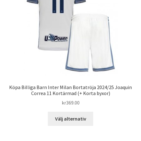
kan
väljas
på
produktsidan
Köpa Billiga Barn Inter Milan Bortatröja 2024/25 Joaquin
Correa 11 Kortärmad (+ Korta byxor)
kr
369.00
Den
Välj alternativ
här
produkten
har