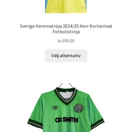
Sverige Hemmatröja 2024/25 Herr Kortärmad
Fotbollströja
kr
399.00
Den
Välj alternativ
här
produkten
har
flera
varianter.
De
olika
alternativen
kan
väljas