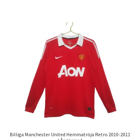
produkten
har
flera
varianter.
De
olika
alternativen
kan
väljas
på
produktsidan
Billiga Manchester United Hemmatröja Retro 2010-2011