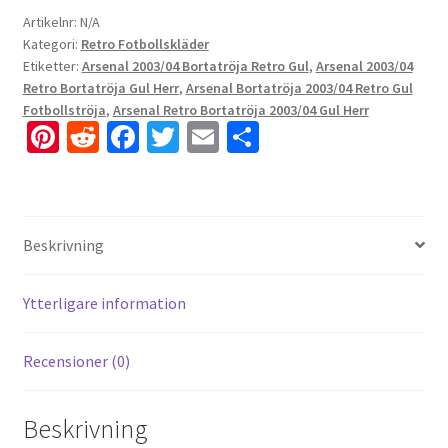
Artikelnr:
N/A
Kategori:
Retro Fotbollskläder
Etiketter:
Arsenal 2003/04 Bortatröja Retro Gul
,
Arsenal 2003/04
Retro Bortatröja Gul Herr
,
Arsenal Bortatröja 2003/04 Retro Gul
Fotbollströja
,
Arsenal Retro Bortatröja 2003/04 Gul Herr
Pi
R
Fa
T
E
D
nt
e
ce
wi
m
el
er
d
b
tt
ai
a
es
di
o
er
l
Beskrivning
t
t
o
k
Ytterligare information
Recensioner (0)
Beskrivning