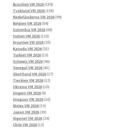
produkter
189
Brasilien VM 2026
189
produkter
158
Tyskland VM 2026
158
produkter
99
Nederländerna VM 2026
99
84
produkter
Belgien VM 2026
84
produkter
68
Colombia VM 2026
68
123
produkter
Italien VM 2026
123
produkter
35
Kroatien VM 2026
35
31
produkter
Kanada VM 2026
31
13
produkter
Turkiet VM 2026
13
produkter
46
Schweiz VM 2026
46
41
produkter
Senegal VM 2026
41
produkter
17
Skottland VM 2026
17
12
produkter
Tjeckien VM 2026
12
10
produkter
Ukraina VM 2026
10
8
produkter
Ungern VM 2026
8
produkter
16
Uruguay VM 2026
16
13
produkter
Wales VM 2026
13
produkter
38
Japan VM 2026
38
produkter
29
Algeriet VM 2026
29
13
produkter
Chile VM 2026
13