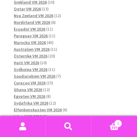
produkter
10
Grekland VM 2026
10
13
produkter
Qatar VM 2026
13
produkter
12
Nya Zeeland VM 2026
12
6
produkter
Nordirland VM 2026
6
11
produkter
Ecuador VM 2026
11
produkter
11
Paraguay VM 2026
11
45
produkter
Marocko VM 2026
45
produkter
11
Australien VM 2026
11
20
produkter
Österrike VM 2026
20
10
produkter
Haiti VM 2026
10
produkter
11
Sydkorea VM 2026
11
produkter
7
Saudiarabien VM 2026
7
15
produkter
Curaçao VM 2026
15
12
produkter
Ghana VM 2026
12
produkter
8
Egypten VM 2026
8
produkter
12
Sydafrika VM 2026
12
produkter
8
Elfenbenskusten VM 2026
8
3
produkter
Island VM 2026
3
produkter
9
Panama VM 2026
9
0
produkter
22
Bosnien och Hercegovina VM 2026
22
Sök
Sök
8
produkter
Kap Verde VM 2026
8