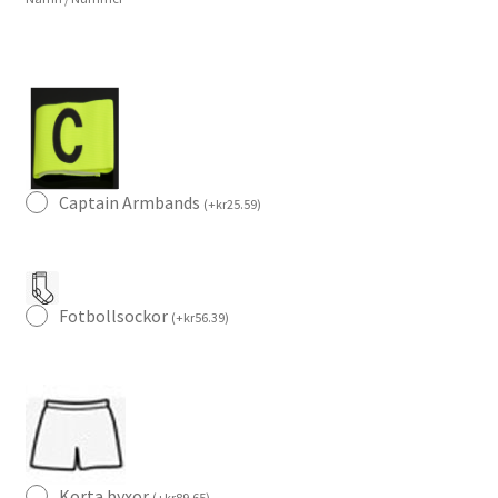
Captain Armbands
(
+
kr
25.59
)
Fotbollsockor
(
+
kr
56.39
)
Korta byxor
(
+
kr
89.65
)