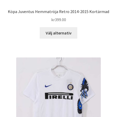
Köpa Juventus Hemmatröja Retro 2014-2015 Kortärmad
kr
399.00
Den
Välj alternativ
här
produkten
har
flera
varianter.
De
olika
alternativen
kan
väljas
på
produktsidan