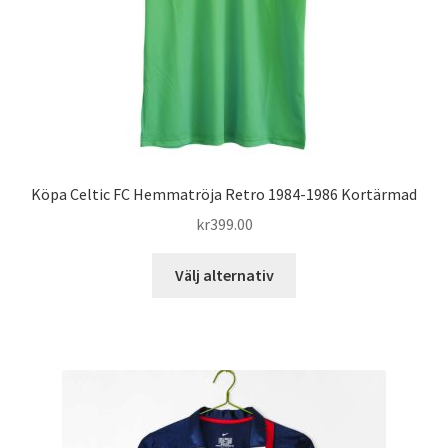
på
produktsidan
Köpa Celtic FC Hemmatröja Retro 1984-1986 Kortärmad
kr
399.00
Den
Välj alternativ
här
produkten
har
flera
varianter.
De
olika