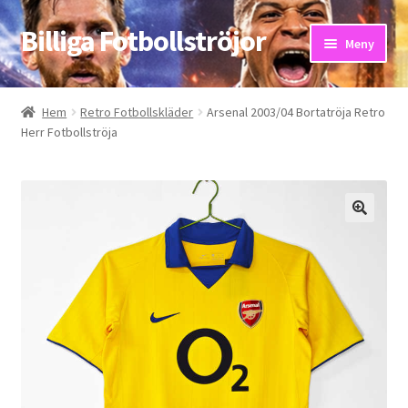
Billiga Fotbollströjor
Hoppa
Hoppa
Meny
till
till
navigering
innehåll
Hem
Hem
Retro Fotbollskläder
Arsenal 2003/04 Bortatröja Retro
Herr Fotbollströja
Bloggar
Butik
Kassa
Kontakta oss
Mitt konto
Storleksguiden