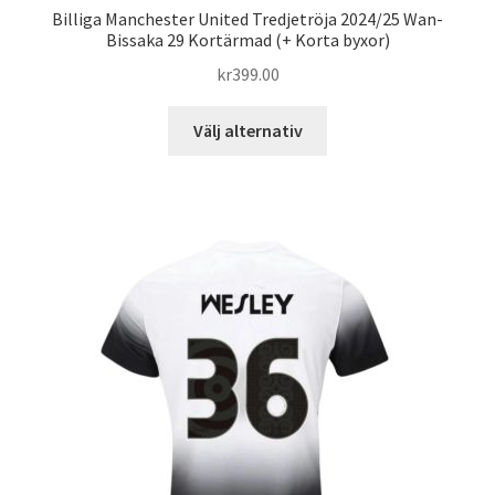
Billiga Manchester United Tredjetröja 2024/25 Wan-
Bissaka 29 Kortärmad (+ Korta byxor)
kr
399.00
Den
Välj alternativ
här
produkten
har
flera
varianter.
De
olika
alternativen
kan
väljas
på
produktsidan