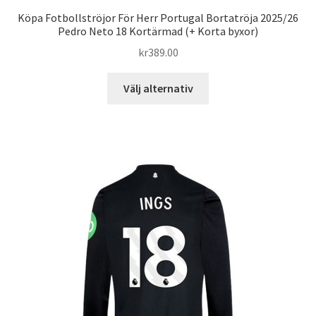
Köpa Fotbollströjor För Herr Portugal Bortatröja 2025/26
Pedro Neto 18 Kortärmad (+ Korta byxor)
kr
389.00
Den
Välj alternativ
här
produkten
har
flera
varianter.
De
olika
alternativen
kan
väljas
på
produktsidan