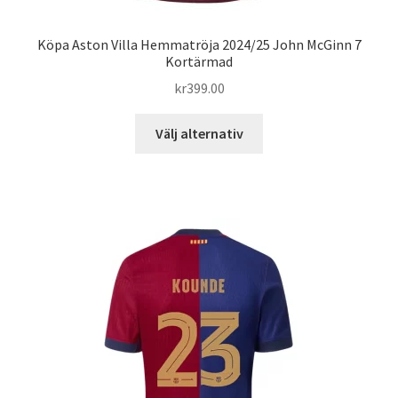
Köpa Aston Villa Hemmatröja 2024/25 John McGinn 7
Kortärmad
kr
399.00
Den
Välj alternativ
här
produkten
har
flera
varianter.
De
olika
alternativen
kan
väljas
på
produktsidan