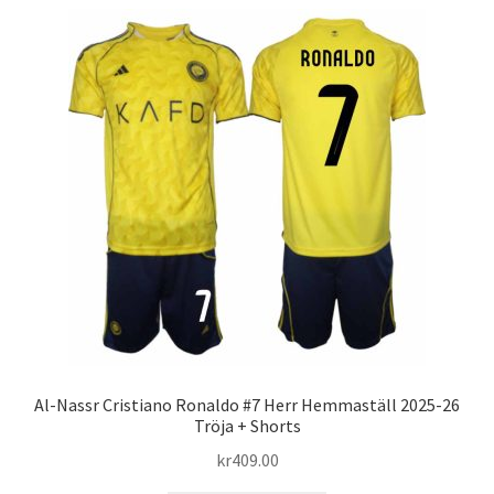
flera
varianter.
De
olika
alternativen
kan
väljas
på
produktsidan
Al-Nassr Cristiano Ronaldo #7 Herr Hemmaställ 2025-26
Tröja + Shorts
kr
409.00