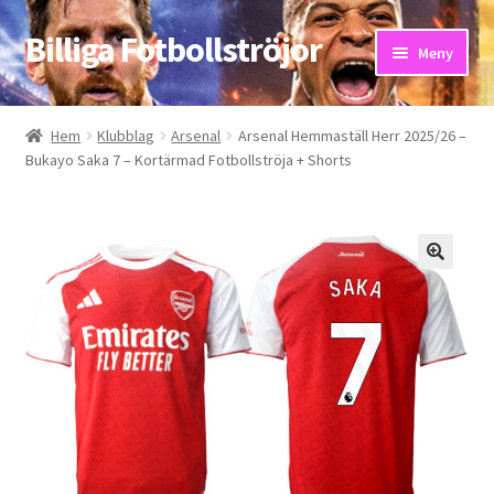
Billiga Fotbollströjor
Hoppa
Hoppa
Meny
till
till
navigering
innehåll
Hem
Hem
Klubblag
Arsenal
Arsenal Hemmaställ Herr 2025/26 –
Bukayo Saka 7 – Kortärmad Fotbollströja + Shorts
Bloggar
Butik
Kassa
Kontakta oss
Mitt konto
Storleksguiden