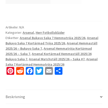
Artikelnr:
N/A
Kategorier:
Arsenal
,
Herr Fotbollskläder
Etiketter:
Arsenal Bukayo Saka 7 Hemmatröja 2025/26
,
Arsenal
Bukayo Saka 7 Kortärmad Tröja 2025/26
,
Arsenal Hemmaställ
2025/26 – Bukayo Saka 7
,
Arsenal Hemmatröja Kortärmad
2025/26 – Saka 7
,
Arsenal Kortärmad Hemmaställ 2025/26
Bukayo Saka 7
,
Arsenal Matchställ 2025/26 – Saka #7
,
Arsenal
Saka 7 Kortärmad Hemmatröja 2025/26
Pi
R
Fa
T
E
D
nt
e
ce
wi
m
el
er
d
b
tt
ai
a
es
di
o
er
l
Beskrivning
t
t
o