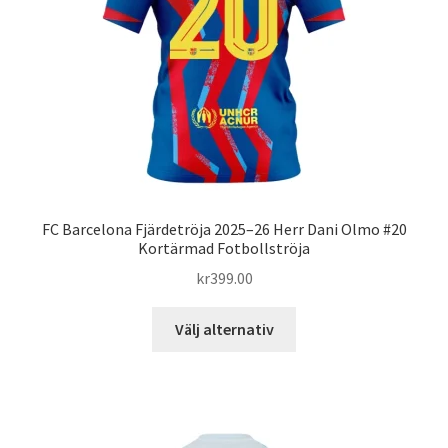
väljas
på
produktsidan
FC Barcelona Fjärdetröja 2025–26 Herr Dani Olmo #20
Kortärmad Fotbollströja
kr
399.00
Den
Välj alternativ
här
produkten
har
flera
varianter.