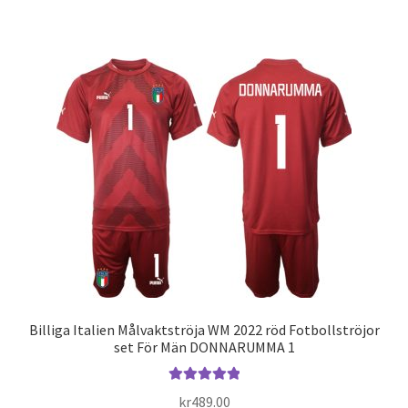
produkten
har
flera
varianter.
De
olika
alternativen
kan
väljas
på
produktsidan
Billiga Italien Målvaktströja WM 2022 röd Fotbollströjor
set För Män DONNARUMMA 1
Betygsatt
kr
489.00