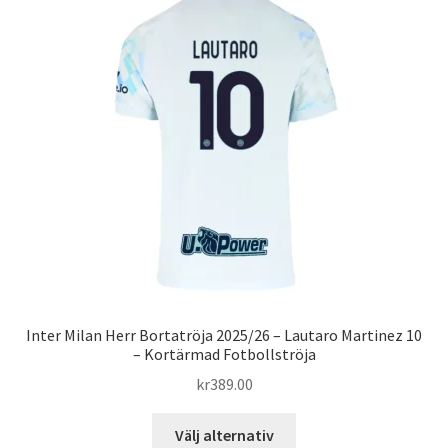
De
olika
alternativen
kan
väljas
på
produktsidan
Inter Milan Herr Bortatröja 2025/26 – Lautaro Martinez 10
– Kortärmad Fotbollströja
kr
389.00
Den
Välj alternativ