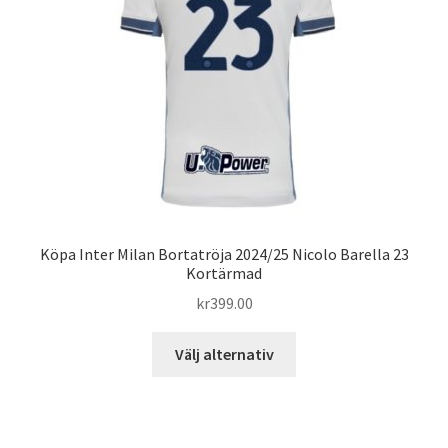
Köpa Inter Milan Bortatröja 2024/25 Nicolo Barella 23
Kortärmad
kr
399.00
Den
Välj alternativ
här
produkten
har
flera