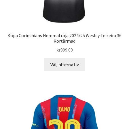
Köpa Corinthians Hemmatröja 2024/25 Wesley Teixeira 36
Kortärmad
kr
399.00
Den
Välj alternativ
här
produkten
har
flera
varianter.
De
olika
alternativen
kan