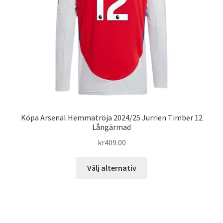
väljas
på
produktsidan
Köpa Arsenal Hemmatröja 2024/25 Jurrien Timber 12
Långärmad
kr
409.00
Den
Välj alternativ
här
produkten
har
flera