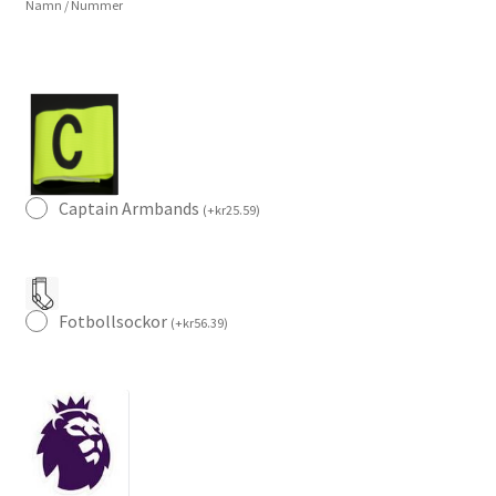
Namn / Nummer
–
Kortärmad
Fotbollströja
+
Shorts
mängd
Captain Armbands
(
+
kr
25.59
)
Fotbollsockor
(
+
kr
56.39
)