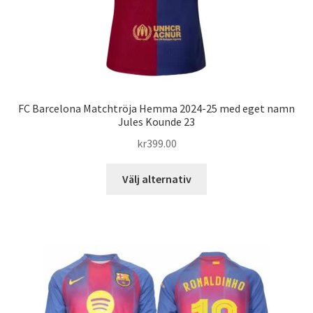
FC Barcelona Matchtröja Hemma 2024-25 med eget namn
Jules Kounde 23
kr
399.00
Den
Välj alternativ
här
produkten
har
flera
varianter.
De
olika
alternativen