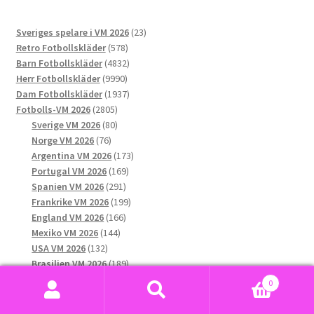
varianter.
De
23
Sveriges spelare i VM 2026
23
olika
578
produkter
Retro Fotbollskläder
578
alternativen
produkter
4832
Barn Fotbollskläder
4832
kan
9990
produkter
Herr Fotbollskläder
9990
väljas
produkter
1937
Dam Fotbollskläder
1937
på
2805
produkter
Fotbolls-VM 2026
2805
produktsidan
produkter
80
Sverige VM 2026
80
76
produkter
Norge VM 2026
76
produkter
173
Argentina VM 2026
173
169
produkter
Portugal VM 2026
169
291
produkter
Spanien VM 2026
291
produkter
199
Frankrike VM 2026
199
166
produkter
England VM 2026
166
144
produkter
Mexiko VM 2026
144
132
produkter
USA VM 2026
132
produkter
189
Brasilien VM 2026
189
produkter
158
Tyskland VM 2026
158
0
produkter
99
Nederländerna VM 2026
99
Sök
Sök
84
produkter
Belgien VM 2026
84