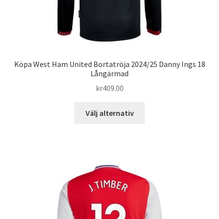
Köpa West Ham United Bortatröja 2024/25 Danny Ings 18
Långärmad
kr
409.00
Den
Välj alternativ
här
produkten
har
flera
varianter.
De
olika
alternativen
kan