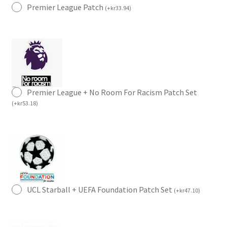
Premier League Patch
(
+
kr
33.94
)
Premier League + No Room For Racism Patch Set
(
+
kr
53.18
)
UCL Starball + UEFA Foundation Patch Set
(
+
kr
47.10
)