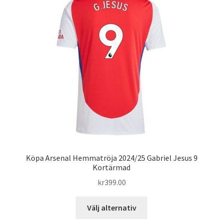
De
olika
alternativen
kan
väljas
på
produktsidan
Köpa Arsenal Hemmatröja 2024/25 Gabriel Jesus 9
Kortärmad
kr
399.00
Den
Välj alternativ
här