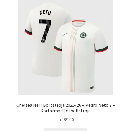
varianter.
De
olika
alternativen
kan
väljas
på
produktsidan
Chelsea Herr Bortatröja 2025/26 – Pedro Neto 7 –
Kortärmad Fotbollströja
kr
389.00