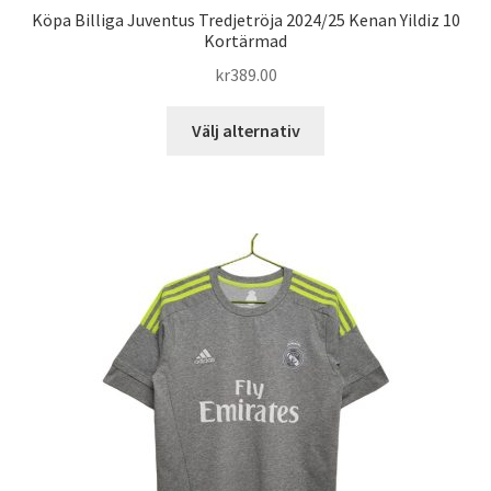
Köpa Billiga Juventus Tredjetröja 2024/25 Kenan Yildiz 10
Kortärmad
kr
389.00
Den
Välj alternativ
här
produkten
har
flera
varianter.
De
olika
alternativen
kan
väljas
på
produktsidan