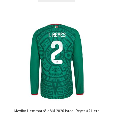
produkten
har
flera
varianter.
De
olika
alternativen
kan
väljas
på
produktsidan
Mexiko Hemmatröja VM 2026 Israel Reyes #2 Herr