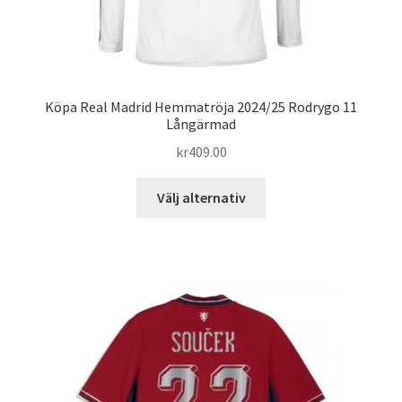
Köpa Real Madrid Hemmatröja 2024/25 Rodrygo 11
Långärmad
kr
409.00
Den
Välj alternativ
här
produkten
har
flera
varianter.
De
olika
alternativen
kan