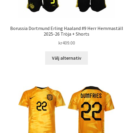
Borussia Dortmund Erling Haaland #9 Herr Hemmaställ
2025-26 Tröja + Shorts
kr
409.00
Den
Välj alternativ
här
produkten
har
flera
varianter.
De
olika
alternativen
kan
väljas