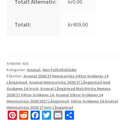
Totalt Alternativ:
kr0.00
Totalt:
kr409.00
Artikelnr:
N/A
Kategorier:
Arsenal
,
Herr Fotbollskläder
Etiketter:
Arsenal 2026/27 Hemmatröja Viktor Gyökeres 14
Långärmad
,
Arsenal Hemmatröja 2026/27 Långärmad med
Gyökeres 14-tryck
,
Arsenal Långärmad Matchtröja Hemma
2026/27 Viktor Gyökeres 14
,
Arsenal Viktor Gyökeres 14
Hemmatröja 2026/2027 Långärmad
,
Viktor Gyökeres 14 Arsenal
Hemmatröja 2026/27 Herr Långärmad
Pi
R
Fa
T
E
D
nt
e
ce
wi
m
el