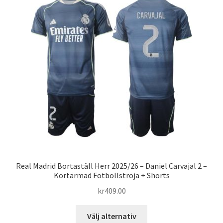
De
olika
alternativen
kan
väljas
på
produktsidan
Real Madrid Bortaställ Herr 2025/26 – Daniel Carvajal 2 –
Kortärmad Fotbollströja + Shorts
kr
409.00
Den
Välj alternativ
här