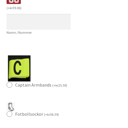
Gyökeres
(
+
kr
39.06
)
14
Herr
Långärmad
Namn / Nummer
Fotbollströja
mängd
Captain Armbands
(
+
kr
25.59
)
Fotbollsockor
(
+
kr
56.39
)