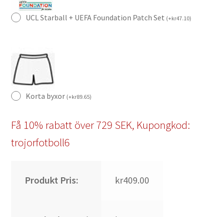
UCL Starball + UEFA Foundation Patch Set
(
+
kr
47.10
)
Korta byxor
(
+
kr
89.65
)
Få 10% rabatt över 729 SEK, Kupongkod:
trojorfotboll6
Produkt Pris:
kr409.00