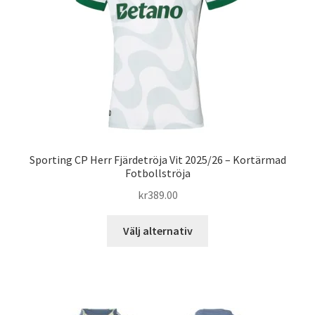
väljas
på
produktsidan
Sporting CP Herr Fjärdetröja Vit 2025/26 – Kortärmad
Fotbollströja
kr
389.00
Den
Välj alternativ
här
produkten
har
flera
varianter.