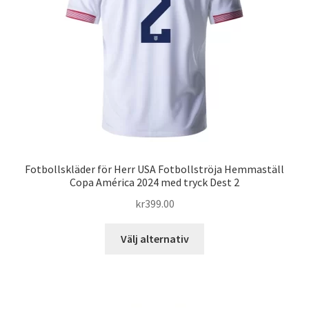
kan
väljas
på
produktsidan
Fotbollskläder för Herr USA Fotbollströja Hemmaställ
Copa América 2024 med tryck Dest 2
kr
399.00
Den
Välj alternativ
här
produkten
har
flera