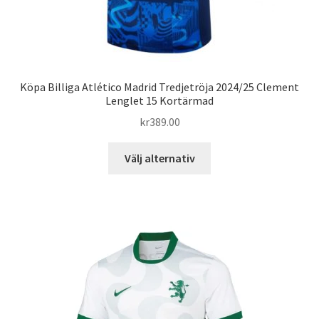
Köpa Billiga Atlético Madrid Tredjetröja 2024/25 Clement
Lenglet 15 Kortärmad
kr
389.00
Den
Välj alternativ
här
produkten
har
flera
varianter.
De
olika
alternativen
kan