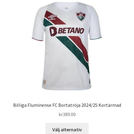
varianter.
De
olika
alternativen
kan
väljas
på
produktsidan
Billiga Fluminense FC Bortatröja 2024/25 Kortärmad
kr
389.00
Den
Välj alternativ
här