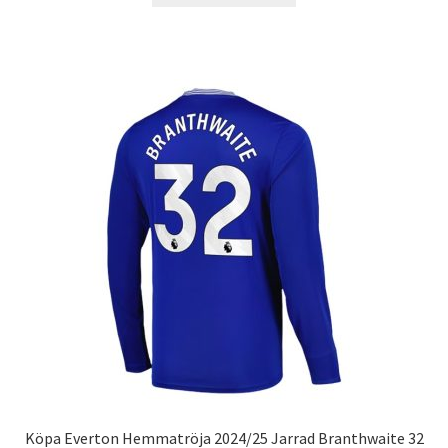
produkten
har
flera
varianter.
De
olika
alternativen
kan
väljas
på
produktsidan
Köpa Everton Hemmatröja 2024/25 Jarrad Branthwaite 32