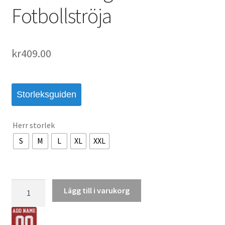
Fotbollströja
kr
409.00
Storleksguiden
Herr storlek
S
M
L
XL
XXL
Arsenal
Lägg till i varukorg
Hemmatröja
2026/27
Viktor