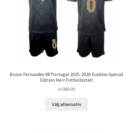
Bruno Fernandes #8 Portugal 2025-2026 Eusébio Special
Edition Herr Fotbollsställ
kr
389.00
Den
Välj alternativ
här
produkten
har
flera