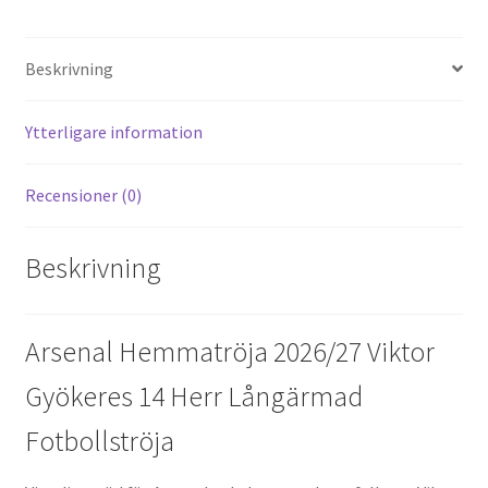
er
d
b
tt
ai
a
es
di
o
er
l
Beskrivning
t
t
o
k
Ytterligare information
Recensioner (0)
Beskrivning
Arsenal Hemmatröja 2026/27 Viktor
Gyökeres 14 Herr Långärmad
Fotbollströja