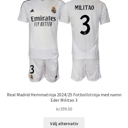
De
olika
alternativen
kan
väljas
på
produktsidan
Real Madrid Hemmatröja 2024/25 Fotbollströja med namn
Eder Militao 3
kr
399.00
Den
Välj alternativ
här