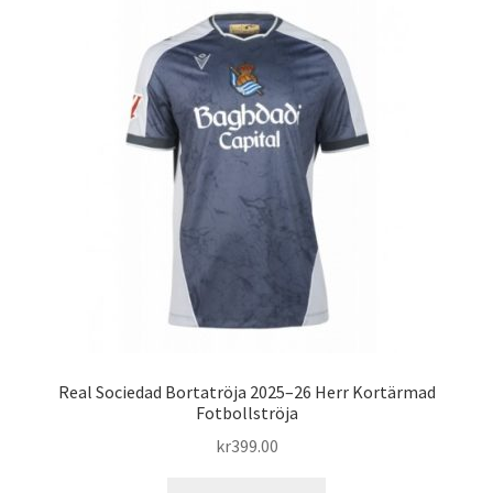
varianter.
De
olika
alternativen
kan
väljas
på
produktsidan
Real Sociedad Bortatröja 2025–26 Herr Kortärmad
Fotbollströja
kr
399.00
Den