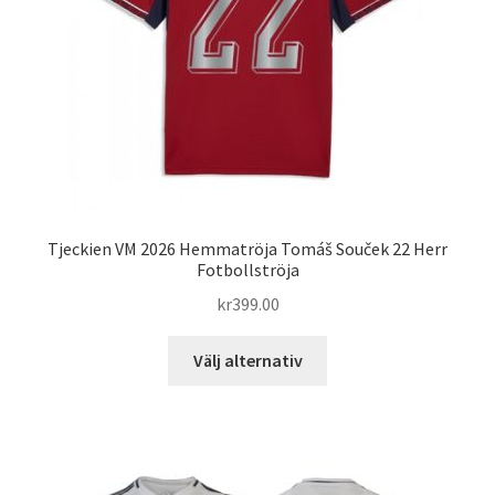
väljas
på
produktsidan
Tjeckien VM 2026 Hemmatröja Tomáš Souček 22 Herr
Fotbollströja
kr
399.00
Den
Välj alternativ
här
produkten
har
flera
varianter.