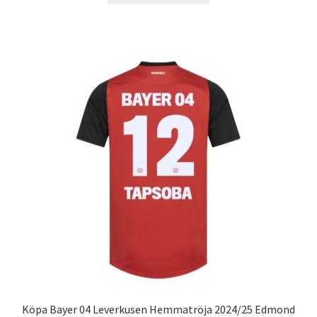
produkten
har
flera
varianter.
De
olika
alternativen
kan
väljas
på
produktsidan
Köpa Bayer 04 Leverkusen Hemmatröja 2024/25 Edmond