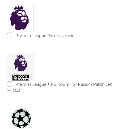
Premier League Patch
(
+
kr
33.94
)
Premier League + No Room For Racism Patch Set
(
+
kr
53.18
)