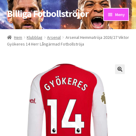
Billiga Fotbollströjor
Hoppa
Hoppa
Meny
till
till
navigering
innehåll
Hem
Hem
Klubblag
Arsenal
Arsenal Hemmatröja 2026/27 Viktor
Gyökeres 14 Herr Långärmad Fotbollströja
Bloggar
Butik
Kassa
Kontakta oss
Mitt konto
Storleksguiden