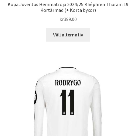
Köpa Juventus Hemmatröja 2024/25 Khéphren Thuram 19
Kortärmad (+ Korta byxor)
kr
399.00
Den
Välj alternativ
här
produkten
har
flera
varianter.
De
olika
alternativen
kan
väljas
på
produktsidan