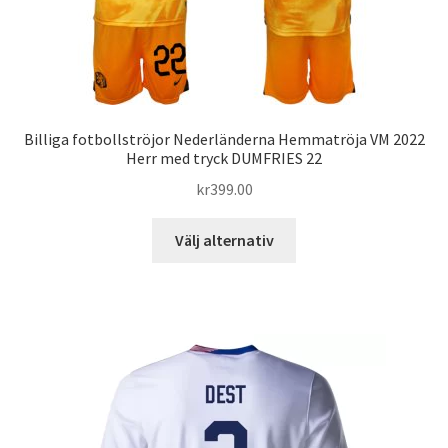
på
produktsidan
Billiga fotbollströjor Nederländerna Hemmatröja VM 2022
Herr med tryck DUMFRIES 22
kr
399.00
Den
Välj alternativ
här
produkten
har
flera
varianter.
De
olika
alternativen