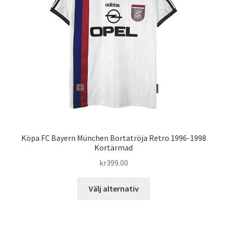
alternativen
kan
väljas
på
produktsidan
Köpa FC Bayern München Bortatröja Retro 1996-1998
Kortärmad
kr
399.00
Den
Välj alternativ
här
produkten
har