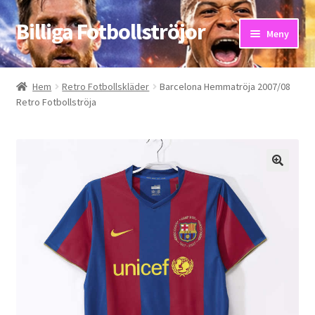
Billiga Fotbollströjor
Hoppa
Hoppa
Meny
till
till
navigering
innehåll
Hem
Hem
Retro Fotbollskläder
Barcelona Hemmatröja 2007/08
Retro Fotbollströja
Bloggar
Butik
Kassa
Kontakta oss
Mitt konto
Storleksguiden