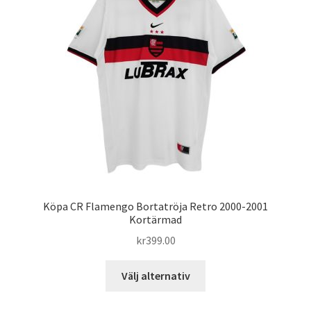
olika
alternativen
kan
väljas
på
produktsidan
Köpa CR Flamengo Bortatröja Retro 2000-2001
Kortärmad
kr
399.00
Den
Välj alternativ
här
produkten