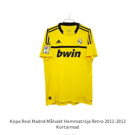
har
flera
varianter.
De
olika
alternativen
kan
väljas
på
produktsidan
Köpa Real Madrid Målvakt Hemmatröja Retro 2011-2012
Kortärmad