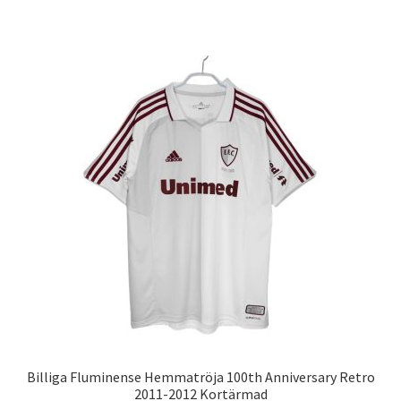
produkten
har
flera
varianter.
De
olika
alternativen
kan
väljas
på
produktsidan
Billiga Fluminense Hemmatröja 100th Anniversary Retro
2011-2012 Kortärmad