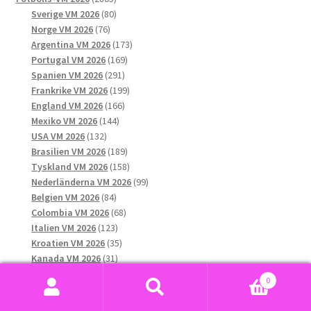
produktsidan
produkter
80
Sverige VM 2026
80
76
produkter
Norge VM 2026
76
produkter
173
Argentina VM 2026
173
169
produkter
Portugal VM 2026
169
291
produkter
Spanien VM 2026
291
produkter
199
Frankrike VM 2026
199
166
produkter
England VM 2026
166
144
produkter
Mexiko VM 2026
144
132
produkter
USA VM 2026
132
produkter
189
Brasilien VM 2026
189
produkter
158
Tyskland VM 2026
158
produkter
99
Nederländerna VM 2026
99
84
produkter
Belgien VM 2026
84
produkter
68
Colombia VM 2026
68
123
produkter
Italien VM 2026
123
produkter
35
Kroatien VM 2026
35
31
produkter
Kanada VM 2026
31
13
produkter
Turkiet VM 2026
13
0
produkter
46
Schweiz VM 2026
46
Sök
Sök
41
produkter
Senegal VM 2026
41