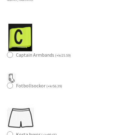
Captain Armbands
(
+
kr
25.59
)
Fotbollsockor
(
+
kr
56.39
)
Korta byxor
(
+
kr
89.65
)