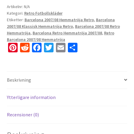
Artikelnr:
N/A
Kategori:
Retro Fotbollskläder
Etiketter:
Barcelona 2007/08 Hemmatröja Retro
,
Barcelona
2007/08 Klassisk Hemmatröja Retro
,
Barcelona 2007/08 Retro
Hemmatröja
,
Barcelona Retro Hemmatröja 2007/08
,
Retro
Barcelona 2007/08 Hemmatröja
Pi
R
Fa
T
E
D
nt
e
ce
wi
m
el
er
d
b
tt
ai
a
es
di
o
er
l
Beskrivning
t
t
o
k
Ytterligare information
Recensioner (0)