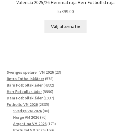
Valencia 2025/26 Hemmatröja Herr Fotbollströja
kr
399.00
Den
Välj alternativ
här
produkten
har
flera
varianter.
De
23
Sveriges spelare i VM 2026
23
olika
578
produkter
Retro Fotbollskläder
578
alternativen
produkter
4832
Barn Fotbollskläder
4832
kan
9990
produkter
Herr Fotbollskläder
9990
väljas
produkter
1937
Dam Fotbollskläder
1937
på
2805
produkter
Fotbolls-VM 2026
2805
produktsidan
produkter
80
Sverige VM 2026
80
76
produkter
Norge VM 2026
76
produkter
173
Argentina VM 2026
173
169
produkter
Portugal VM 2026
169