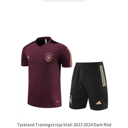
produkten
har
flera
varianter.
De
olika
alternativen
kan
väljas
på
produktsidan
Tyskland Träningströja Ställ 2023 2024 Dark Röd