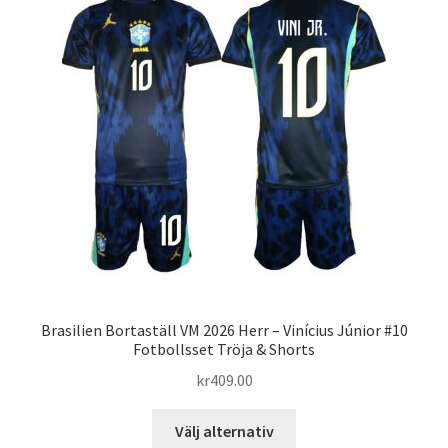
De
olika
alternativen
kan
väljas
på
produktsidan
Brasilien Bortaställ VM 2026 Herr – Vinícius Júnior #10
Fotbollsset Tröja & Shorts
kr
409.00
Den
Välj alternativ
här