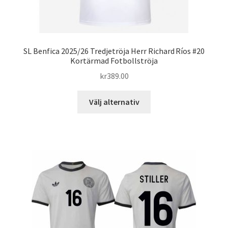
SL Benfica 2025/26 Tredjetröja Herr Richard Ríos #20
Kortärmad Fotbollströja
kr
389.00
Den
Välj alternativ
här
produkten
har
flera
varianter.
De
olika
alternativen
kan
väljas