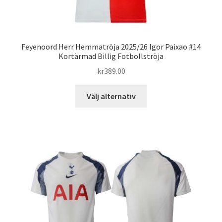
Feyenoord Herr Hemmatröja 2025/26 Igor Paixao #14
Kortärmad Billig Fotbollströja
kr
389.00
Den
Välj alternativ
här
produkten
har
flera
varianter.
De
olika
alternativen
kan
väljas