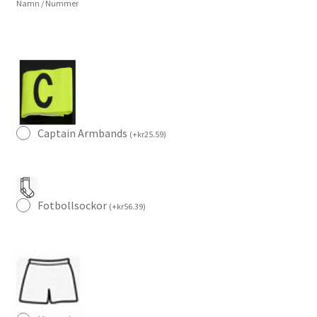
Namn / Nummer
set
med
tryck
Rafael
Leao
10
mängd
Captain Armbands
(
+
kr
25.59
)
Fotbollsockor
(
+
kr
56.39
)