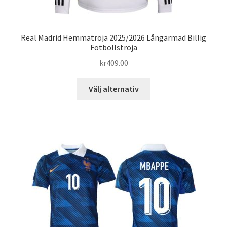
Real Madrid Hemmatröja 2025/2026 Långärmad Billig
Fotbollströja
kr
409.00
Den
Välj alternativ
här
produkten
har
flera
varianter.
De
olika
alternativen
kan
väljas
på