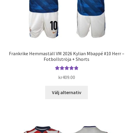
produktsidan
Frankrike Hemmaställ VM 2026 Kylian Mbappé #10 Herr –
Fotbollströja + Shorts
Betygsatt
kr
409.00
5.00
av 5
Den
Välj alternativ
här
produkten
har
flera
varianter.