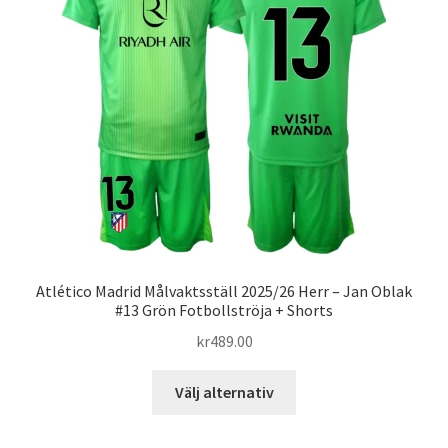
olika
alternativen
kan
väljas
på
produktsidan
Atlético Madrid Målvaktsställ 2025/26 Herr – Jan Oblak
#13 Grön Fotbollströja + Shorts
kr
489.00
Den
Välj alternativ
här
produkten