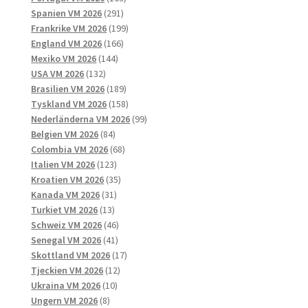
291
produkter
Spanien VM 2026
291
produkter
199
Frankrike VM 2026
199
166
produkter
England VM 2026
166
144
produkter
Mexiko VM 2026
144
132
produkter
USA VM 2026
132
produkter
189
Brasilien VM 2026
189
produkter
158
Tyskland VM 2026
158
produkter
99
Nederländerna VM 2026
99
84
produkter
Belgien VM 2026
84
produkter
68
Colombia VM 2026
68
123
produkter
Italien VM 2026
123
produkter
35
Kroatien VM 2026
35
31
produkter
Kanada VM 2026
31
13
produkter
Turkiet VM 2026
13
produkter
46
Schweiz VM 2026
46
41
produkter
Senegal VM 2026
41
produkter
17
Skottland VM 2026
17
12
produkter
Tjeckien VM 2026
12
10
produkter
Ukraina VM 2026
10
8
produkter
Ungern VM 2026
8