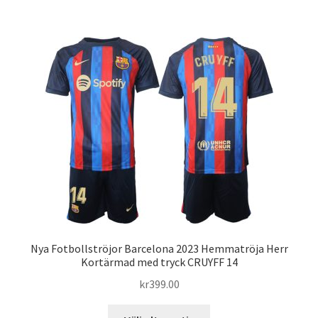
har
flera
varianter.
De
olika
alternativen
kan
väljas
på
produktsidan
Nya Fotbollströjor Barcelona 2023 Hemmatröja Herr
Kortärmad med tryck CRUYFF 14
kr
399.00
Den