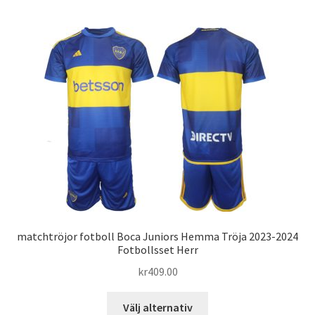
har
flera
varianter.
De
olika
alternativen
kan
väljas
på
produktsidan
matchtröjor fotboll Boca Juniors Hemma Tröja 2023-2024
Fotbollsset Herr
kr
409.00
Den
Välj alternativ