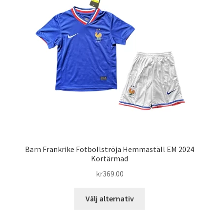
olika
alternativen
kan
väljas
på
produktsidan
Barn Frankrike Fotbollströja Hemmaställ EM 2024
Kortärmad
kr
369.00
Den
Välj alternativ
här
produkten