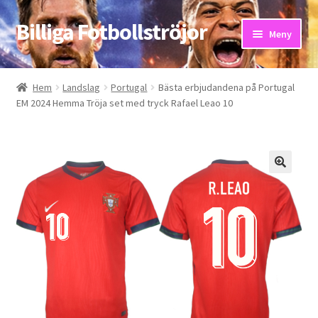
Billiga Fotbollströjor
Hoppa
Hoppa
Meny
till
till
navigering
innehåll
Hem
Hem
Landslag
Portugal
Bästa erbjudandena på Portugal
EM 2024 Hemma Tröja set med tryck Rafael Leao 10
Bloggar
Butik
Kassa
Kontakta oss
Mitt konto
Storleksguiden