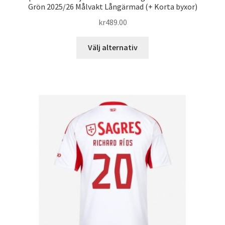
Grön 2025/26 Målvakt Långärmad (+ Korta byxor)
kr
489.00
Den
Välj alternativ
här
produkten
har
flera
varianter.
De
olika
alternativen
kan
väljas
på
produktsidan