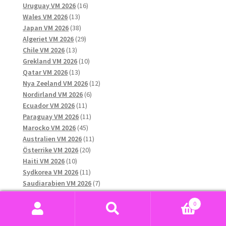
produkter
16
Uruguay VM 2026
16
13
produkter
Wales VM 2026
13
produkter
38
Japan VM 2026
38
produkter
29
Algeriet VM 2026
29
13
produkter
Chile VM 2026
13
produkter
10
Grekland VM 2026
10
13
produkter
Qatar VM 2026
13
produkter
12
Nya Zeeland VM 2026
12
6
produkter
Nordirland VM 2026
6
11
produkter
Ecuador VM 2026
11
produkter
11
Paraguay VM 2026
11
45
produkter
Marocko VM 2026
45
produkter
11
Australien VM 2026
11
20
produkter
Österrike VM 2026
20
10
produkter
Haiti VM 2026
10
produkter
11
Sydkorea VM 2026
11
produkter
7
Saudiarabien VM 2026
7
15
produkter
Curaçao VM 2026
15
0
12
produkter
Ghana VM 2026
12
Sök
Sök
produkter
8
Egypten VM 2026
8