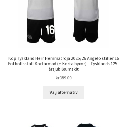
på
produktsidan
Köp Tyskland Herr Hemmatröja 2025/26 Angelo stiller 16
Fotbollsställ Kortärmad (+ Korta byxor) – Tysklands 125-
årsjubileumskit
kr
389.00
Den
Välj alternativ
här
produkten
har
flera
varianter.