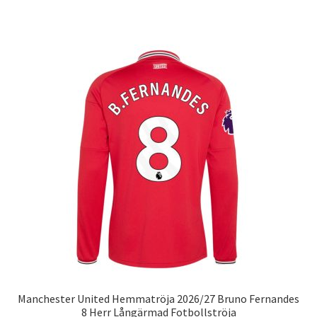
produkten
har
flera
varianter.
De
olika
alternativen
kan
väljas
på
produktsidan
Manchester United Hemmatröja 2026/27 Bruno Fernandes
8 Herr Långärmad Fotbollströja