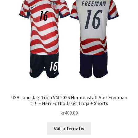
De
olika
alternativen
kan
väljas
på
produktsidan
USA Landslagströja VM 2026 Hemmaställ Alex Freeman
#16 – Herr Fotbollsset Tröja + Shorts
kr
409.00
Den
Välj alternativ
här