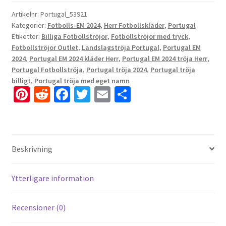
Artikelnr:
Portugal_53921
Kategorier:
Fotbolls-EM 2024
,
Herr Fotbollskläder
,
Portugal
Etiketter:
Billiga Fotbollströjor
,
Fotbollströjor med tryck
,
Fotbollströjor Outlet
,
Landslagströja Portugal
,
Portugal EM
2024
,
Portugal EM 2024 kläder Herr
,
Portugal EM 2024 tröja Herr
,
Portugal Fotbollströja
,
Portugal tröja 2024
,
Portugal tröja
billigt
,
Portugal tröja med eget namn
Pi
R
Fa
T
E
D
nt
e
ce
wi
m
el
er
d
b
tt
ai
a
es
di
o
er
l
Beskrivning
t
t
o
k
Ytterligare information
Recensioner (0)