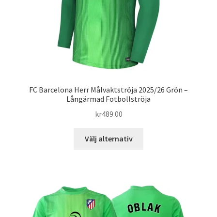
produktsidan
FC Barcelona Herr Målvaktströja 2025/26 Grön –
Långärmad Fotbollströja
kr
489.00
Den
Välj alternativ
här
produkten
har
flera
varianter.
De