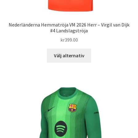
Nederländerna Hemmatröja VM 2026 Herr – Virgil van Dijk
#4 Landslagströja
kr
399.00
Den
Välj alternativ
här
produkten
har
flera
varianter.
De
olika
alternativen
kan
väljas
på