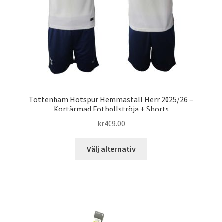
på
produktsidan
Tottenham Hotspur Hemmaställ Herr 2025/26 –
Kortärmad Fotbollströja + Shorts
kr
409.00
Den
Välj alternativ
här
produkten
har
flera
varianter.
De