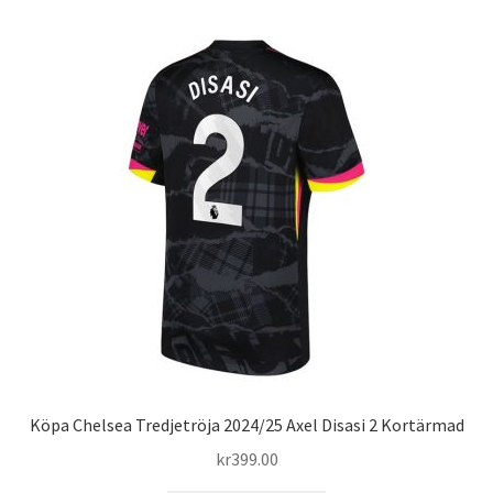
flera
varianter.
De
olika
alternativen
kan
väljas
på
produktsidan
Köpa Chelsea Tredjetröja 2024/25 Axel Disasi 2 Kortärmad
kr
399.00