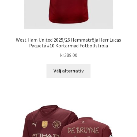
West Ham United 2025/26 Hemmatröja Herr Lucas
Paquetá #10 Kortärmad Fotbollströja
kr
389.00
Den
Välj alternativ
här
produkten
har
flera
varianter.
De
olika
alternativen
kan