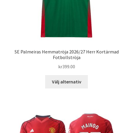
produktsidan
SE Palmeiras Hemmatröja 2026/27 Herr Kortärmad
Fotbollströja
kr
399.00
Den
Välj alternativ
här
produkten
har
flera
varianter.
De
olika