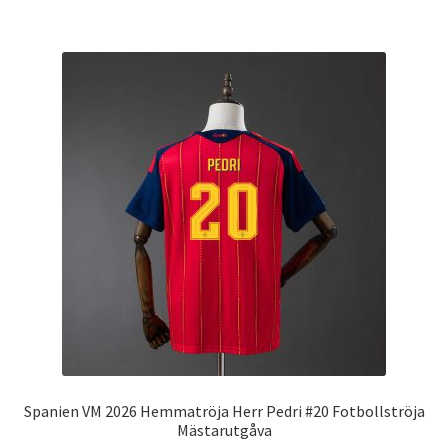
har
flera
varianter.
De
olika
alternativen
kan
väljas
på
produktsidan
Spanien VM 2026 Hemmatröja Herr Pedri #20 Fotbollströja
Mästarutgåva