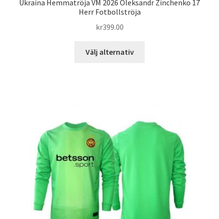
Ukraina Hemmatröja VM 2026 Oleksandr Zinchenko 17
Herr Fotbollströja
kr
399.00
Den
Välj alternativ
här
produkten
har
flera
varianter.
De
olika
alternativen
kan
väljas
på
produktsidan