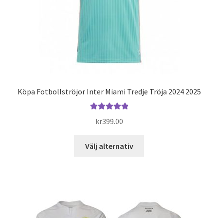
produktsidan
Köpa Fotbollströjor Inter Miami Tredje Tröja 2024 2025
Betygsatt
kr
399.00
5.00
av 5
Den
Välj alternativ
här
produkten
har
flera
varianter.
De