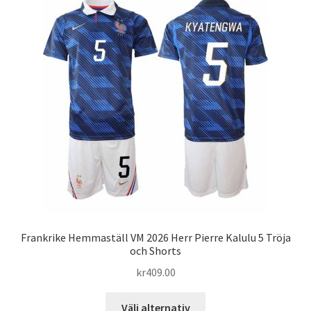
varianter.
De
olika
alternativen
kan
väljas
på
produktsidan
Frankrike Hemmaställ VM 2026 Herr Pierre Kalulu 5 Tröja
och Shorts
kr
409.00
Den
Välj alternativ