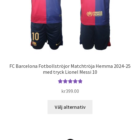
på
produktsidan
FC Barcelona Fotbollströjor Matchtröja Hemma 2024-25
med tryck Lionel Messi 10
Betygsatt
kr
399.00
5.00
av 5
Den
Välj alternativ
här
produkten
har
flera