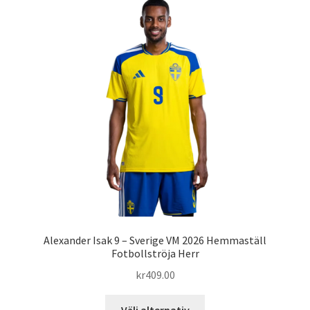
varianter.
De
olika
alternativen
kan
väljas
på
produktsidan
Alexander Isak 9 – Sverige VM 2026 Hemmaställ
Fotbollströja Herr
kr
409.00
Den
Välj alternativ