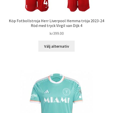
Köp Fotbollstroja Herr Liverpool Hemma tröja 2023-24
Röd med tryck Virgil van Dijk 4
kr
399.00
Den
Välj alternativ
här
produkten
har
flera
varianter.
De
olika
alternativen
kan
väljas
på