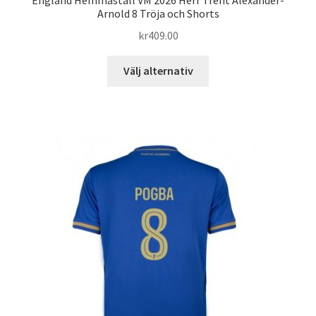
Arnold 8 Tröja och Shorts
kr
409.00
Den
Välj alternativ
här
produkten
har
flera
varianter.
De
olika
alternativen
kan
väljas
på
produktsidan