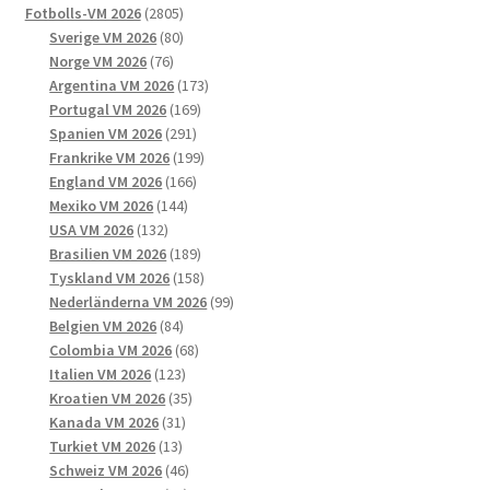
på
2805
produkter
Fotbolls-VM 2026
2805
produktsidan
produkter
80
Sverige VM 2026
80
76
produkter
Norge VM 2026
76
produkter
173
Argentina VM 2026
173
169
produkter
Portugal VM 2026
169
291
produkter
Spanien VM 2026
291
produkter
199
Frankrike VM 2026
199
166
produkter
England VM 2026
166
144
produkter
Mexiko VM 2026
144
132
produkter
USA VM 2026
132
produkter
189
Brasilien VM 2026
189
produkter
158
Tyskland VM 2026
158
produkter
99
Nederländerna VM 2026
99
84
produkter
Belgien VM 2026
84
produkter
68
Colombia VM 2026
68
123
produkter
Italien VM 2026
123
produkter
35
Kroatien VM 2026
35
31
produkter
Kanada VM 2026
31
13
produkter
Turkiet VM 2026
13
produkter
46
Schweiz VM 2026
46