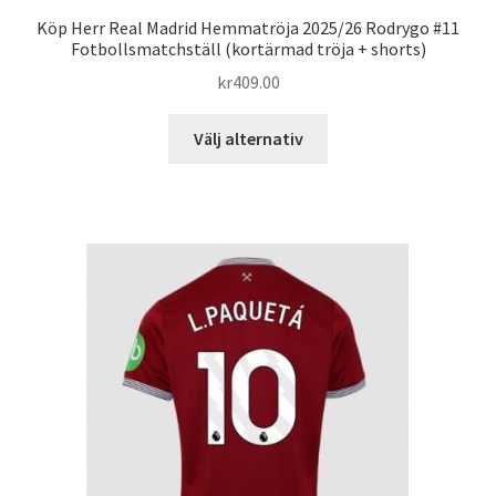
Köp Herr Real Madrid Hemmatröja 2025/26 Rodrygo #11
Fotbollsmatchställ (kortärmad tröja + shorts)
kr
409.00
Den
Välj alternativ
här
produkten
har
flera
varianter.
De
olika
alternativen
kan
väljas
på
produktsidan