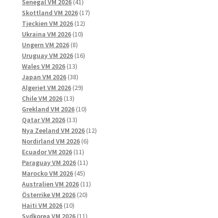
41
produkter
Senegal VM 2026
41
produkter
17
Skottland VM 2026
17
12
produkter
Tjeckien VM 2026
12
10
produkter
Ukraina VM 2026
10
8
produkter
Ungern VM 2026
8
produkter
16
Uruguay VM 2026
16
13
produkter
Wales VM 2026
13
produkter
38
Japan VM 2026
38
produkter
29
Algeriet VM 2026
29
13
produkter
Chile VM 2026
13
produkter
10
Grekland VM 2026
10
13
produkter
Qatar VM 2026
13
produkter
12
Nya Zeeland VM 2026
12
6
produkter
Nordirland VM 2026
6
11
produkter
Ecuador VM 2026
11
produkter
11
Paraguay VM 2026
11
45
produkter
Marocko VM 2026
45
produkter
11
Australien VM 2026
11
20
produkter
Österrike VM 2026
20
10
produkter
Haiti VM 2026
10
produkter
11
Sydkorea VM 2026
11