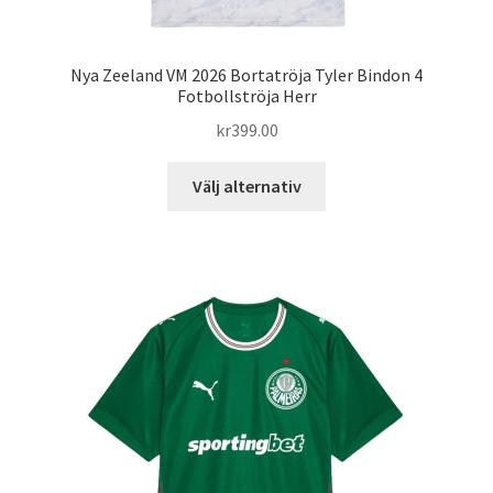
Nya Zeeland VM 2026 Bortatröja Tyler Bindon 4
Fotbollströja Herr
kr
399.00
Den
Välj alternativ
här
produkten
har
flera
varianter.
De
olika
alternativen
kan
väljas
på