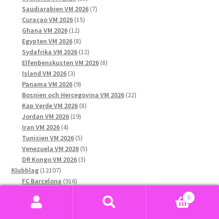
produkter
7
Saudiarabien VM 2026
7
15
produkter
Curaçao VM 2026
15
12
produkter
Ghana VM 2026
12
produkter
8
Egypten VM 2026
8
produkter
12
Sydafrika VM 2026
12
produkter
8
Elfenbenskusten VM 2026
8
3
produkter
Island VM 2026
3
produkter
9
Panama VM 2026
9
produkter
22
Bosnien och Hercegovina VM 2026
22
8
produkter
Kap Verde VM 2026
8
19
produkter
Jordan VM 2026
19
4
produkter
Iran VM 2026
4
produkter
5
Tunisien VM 2026
5
produkter
5
Venezuela VM 2026
5
3
produkter
DR Kongo VM 2026
3
12107
produkter
Klubblag
12107
produkter
916
FC Barcelona
916
1024
produkter
Real Madrid
1024
0
produkter
552
Paris Saint-Germain F.C.
552
Sök
Sök
536
produkter
FC Bayern München
536