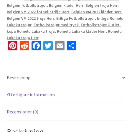
Belgien fotbollströjor
,
Belgien kläder Herr
,
Belgien tröja Herr
,
Belgien VM 2022 fotbollströja Herr
,
Belgien VM 2022 kläder Herr
,
Belgien VM 2022 tröja Herr
,
Billiga Fotbollströjor
,
billiga Romelu
Lukaku tröjor
,
Fotbollströjor med tryck
,
Fotbollströjor Outlet
,
köpa Romelu Lukaku tröja
,
Romelu Lukaku kläder Herr
,
Romelu
Lukaku tröja Herr
Pi
R
Fa
T
E
D
nt
e
ce
wi
m
el
er
d
b
tt
ai
a
es
di
o
er
l
Beskrivning
t
t
o
k
Ytterligare information
Recensioner (0)
Beskrivning