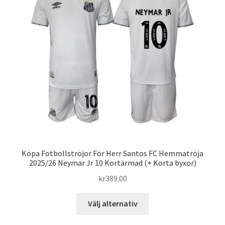
olika
alternativen
kan
väljas
på
produktsidan
Köpa Fotbollströjor För Herr Santos FC Hemmatröja
2025/26 Neymar Jr 10 Kortärmad (+ Korta byxor)
kr
389.00
Den
Välj alternativ
här
produkten