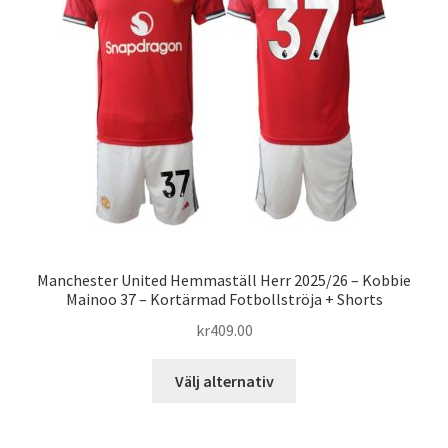
alternativen
kan
väljas
på
produktsidan
Manchester United Hemmaställ Herr 2025/26 – Kobbie
Mainoo 37 – Kortärmad Fotbollströja + Shorts
kr
409.00
Den
Välj alternativ
här
produkten
har