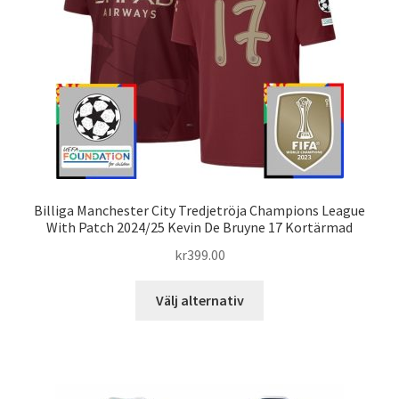
väljas
på
produktsidan
Billiga Manchester City Tredjetröja Champions League
With Patch 2024/25 Kevin De Bruyne 17 Kortärmad
kr
399.00
Den
Välj alternativ
här
produkten
har
flera