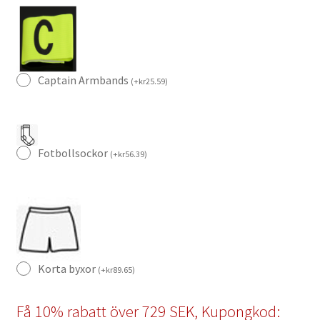
10
mängd
Captain Armbands
(
+
kr
25.59
)
Fotbollsockor
(
+
kr
56.39
)
Korta byxor
(
+
kr
89.65
)
Få 10% rabatt över 729 SEK, Kupongkod: