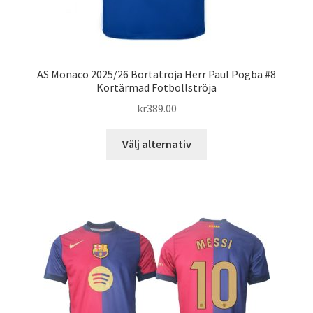
AS Monaco 2025/26 Bortatröja Herr Paul Pogba #8
Kortärmad Fotbollströja
kr
389.00
Den
Välj alternativ
här
produkten
har
flera
varianter.
De
olika
alternativen
kan
väljas