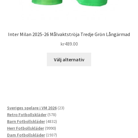
Inter Milan 2025-26 Målvaktströja Tredje Grön Långärmad
kr
489.00
Den
Välj alternativ
här
produkten
har
flera
varianter.
De
23
Sveriges spelare i VM 2026
23
olika
578
produkter
Retro Fotbollskläder
578
alternativen
produkter
4832
Barn Fotbollskläder
4832
kan
9990
produkter
Herr Fotbollskläder
9990
väljas
produkter
1937
Dam Fotbollskläder
1937