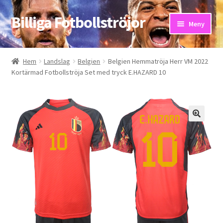
Billiga Fotbollströjor
Hoppa
Hoppa
Meny
till
till
navigering
innehåll
Hem
Hem
Landslag
Belgien
Belgien Hemmatröja Herr VM 2022
Kortärmad Fotbollströja Set med tryck E.HAZARD 10
Bloggar
Butik
Kassa
Kontakta oss
Mitt konto
Storleksguiden