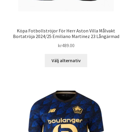
Köpa Fotbollströjor För Herr Aston Villa Målvakt
Bortatröja 2024/25 Emiliano Martinez 23 Långärmad
kr
489.00
Den
Välj alternativ
här
produkten
har
flera
varianter.
De
olika
alternativen
kan
väljas