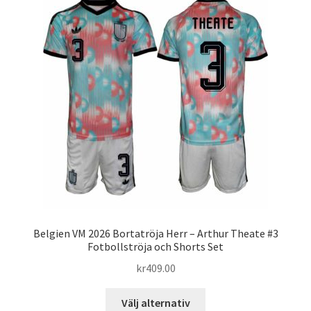
De
olika
alternativen
kan
väljas
på
produktsidan
Belgien VM 2026 Bortatröja Herr – Arthur Theate #3
Fotbollströja och Shorts Set
kr
409.00
Den
Välj alternativ