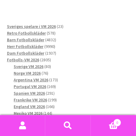
flera
varianter.
De
23
Sveriges spelare i VM 2026
23
olika
578
produkter
Retro Fotbollskläder
578
alternativen
produkter
4832
Barn Fotbollskläder
4832
kan
9990
produkter
Herr Fotbollskläder
9990
väljas
produkter
1937
Dam Fotbollskläder
1937
på
2805
produkter
Fotbolls-VM 2026
2805
produktsidan
produkter
80
Sverige VM 2026
80
76
produkter
Norge VM 2026
76
produkter
173
Argentina VM 2026
173
169
produkter
Portugal VM 2026
169
291
produkter
Spanien VM 2026
291
produkter
199
Frankrike VM 2026
199
166
produkter
England VM 2026
166
144
produkter
Mexiko VM 2026
144
132
produkter
USA VM 2026
132
0
produkter
189
Brasilien VM 2026
189
Sök
Sök
produkter
158
Tyskland VM 2026
158