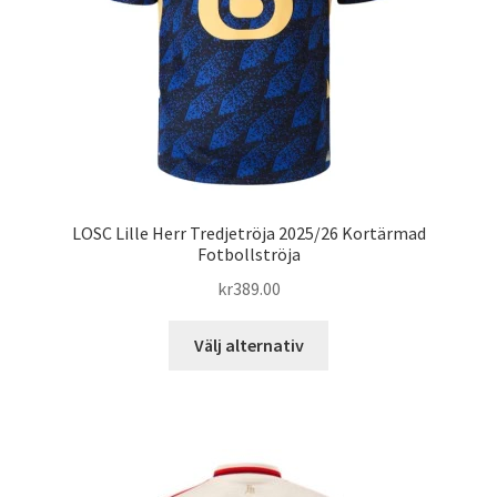
på
produktsidan
LOSC Lille Herr Tredjetröja 2025/26 Kortärmad
Fotbollströja
kr
389.00
Den
Välj alternativ
här
produkten
har
flera
varianter.