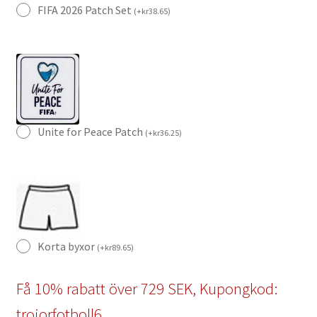
FIFA 2026 Patch Set
(
+
kr
38.65
)
Unite for Peace Patch
(
+
kr
36.25
)
Korta byxor
(
+
kr
89.65
)
Få 10% rabatt över 729 SEK, Kupongkod:
trojorfotboll6