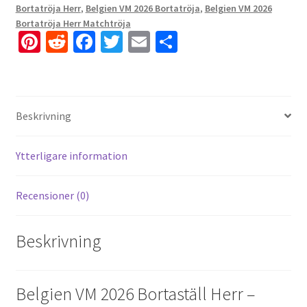
Bortatröja Herr
,
Belgien VM 2026 Bortatröja
,
Belgien VM 2026
Bortatröja Herr Matchtröja
Pi
R
Fa
T
E
D
nt
e
ce
wi
m
el
er
d
b
tt
ai
a
es
di
o
er
l
Beskrivning
t
t
o
k
Ytterligare information
Recensioner (0)
Beskrivning
Belgien VM 2026 Bortaställ Herr –