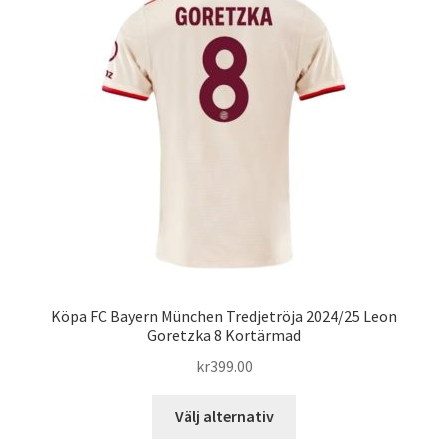
De
olika
alternativen
kan
väljas
på
produktsidan
Köpa FC Bayern München Tredjetröja 2024/25 Leon
Goretzka 8 Kortärmad
kr
399.00
Den
Välj alternativ
här