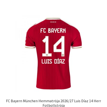
produkten
har
flera
varianter.
De
olika
alternativen
kan
väljas
på
produktsidan
FC Bayern München Hemmatröja 2026/27 Luis Díaz 14 Herr
Fotbollströja