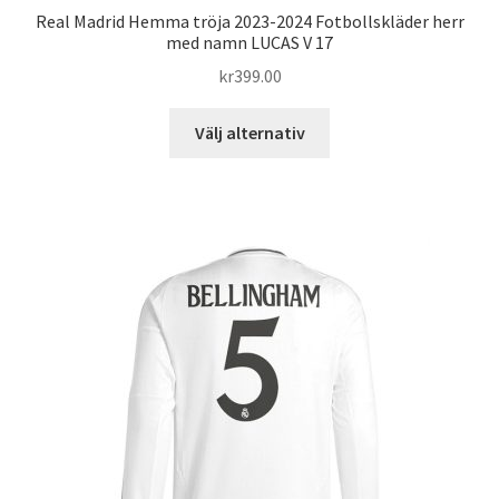
Real Madrid Hemma tröja 2023-2024 Fotbollskläder herr
med namn LUCAS V 17
kr
399.00
Den
Välj alternativ
här
produkten
har
flera
varianter.
De
olika
alternativen
kan
väljas
på
produktsidan