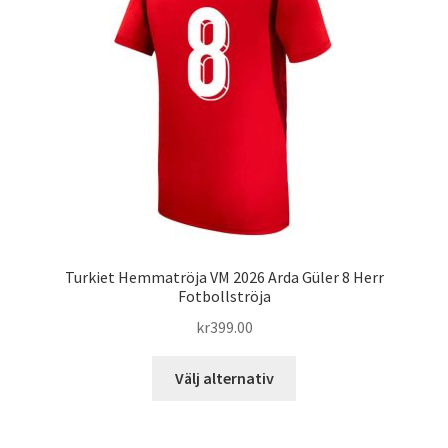
alternativen
kan
väljas
på
produktsidan
Turkiet Hemmatröja VM 2026 Arda Güler 8 Herr
Fotbollströja
kr
399.00
Den
Välj alternativ
här
produkten
har