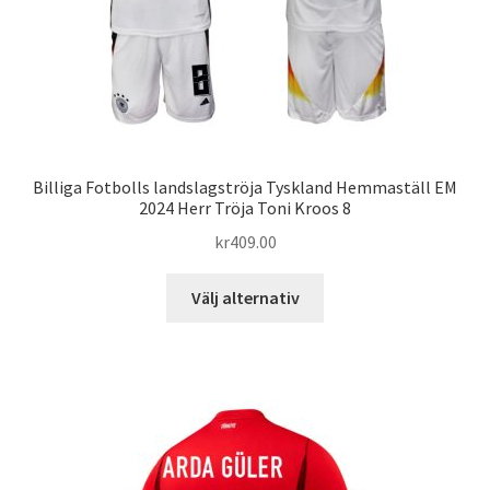
produktsidan
Billiga Fotbolls landslagströja Tyskland Hemmaställ EM
2024 Herr Tröja Toni Kroos 8
kr
409.00
Den
Välj alternativ
här
produkten
har
flera
varianter.
De
olika