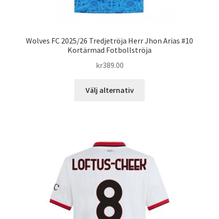
Wolves FC 2025/26 Tredjetröja Herr Jhon Arias #10
Kortärmad Fotbollströja
kr
389.00
Den
Välj alternativ
här
produkten
har
flera
varianter.
De
olika
alternativen
kan
väljas
på