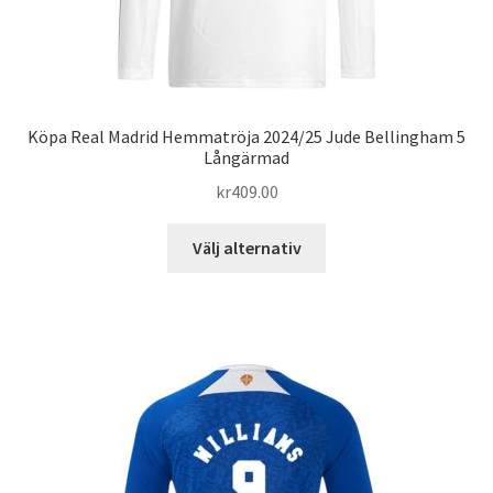
Köpa Real Madrid Hemmatröja 2024/25 Jude Bellingham 5
Långärmad
kr
409.00
Den
Välj alternativ
här
produkten
har
flera
varianter.
De
olika
alternativen
kan