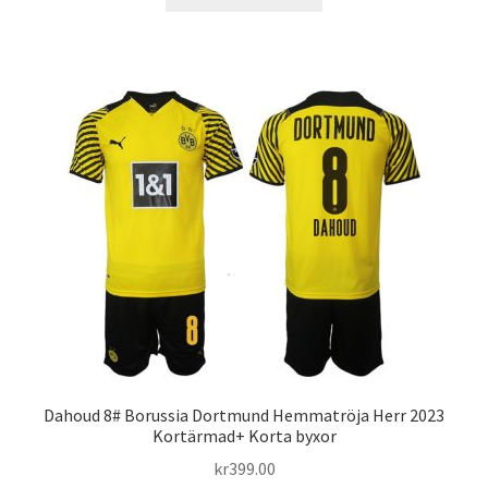
här
produkten
har
flera
varianter.
De
olika
alternativen
kan
väljas
på
produktsidan
Dahoud 8# Borussia Dortmund Hemmatröja Herr 2023
Kortärmad+ Korta byxor
kr
399.00