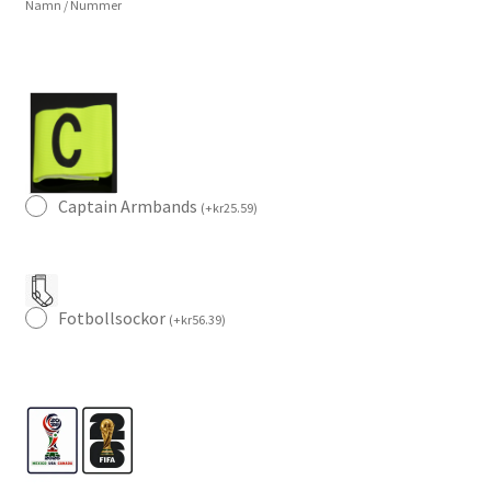
Namn / Nummer
Shorts
Set
mängd
Captain Armbands
(
+
kr
25.59
)
Fotbollsockor
(
+
kr
56.39
)