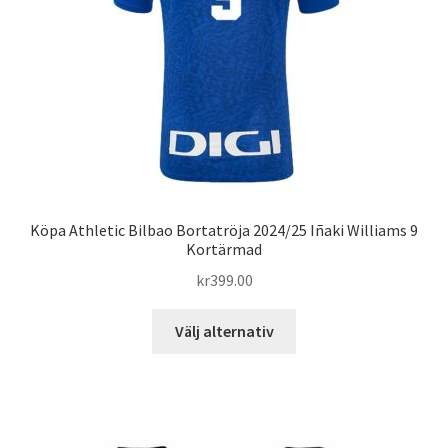
väljas
på
produktsidan
Köpa Athletic Bilbao Bortatröja 2024/25 Iñaki Williams 9
Kortärmad
kr
399.00
Den
Välj alternativ
här
produkten
har
flera
varianter.