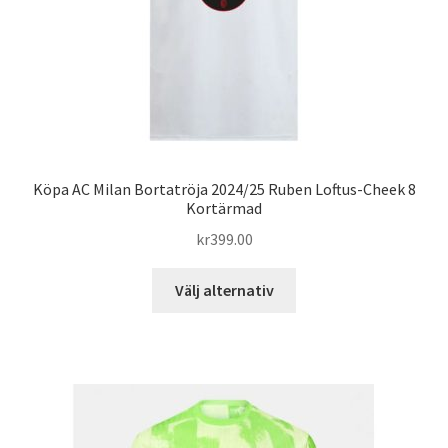
produktsidan
Köpa AC Milan Bortatröja 2024/25 Ruben Loftus-Cheek 8
Kortärmad
kr
399.00
Den
Välj alternativ
här
produkten
har
flera
varianter.
De