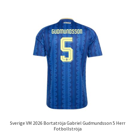
har
flera
varianter.
De
olika
alternativen
kan
väljas
på
produktsidan
Sverige VM 2026 Bortatröja Gabriel Gudmundsson 5 Herr
Fotbollströja