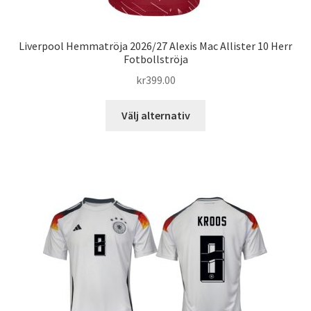
Liverpool Hemmatröja 2026/27 Alexis Mac Allister 10 Herr
Fotbollströja
kr
399.00
Den
Välj alternativ
här
produkten
har
flera
varianter.
De
olika
alternativen
kan
väljas
på