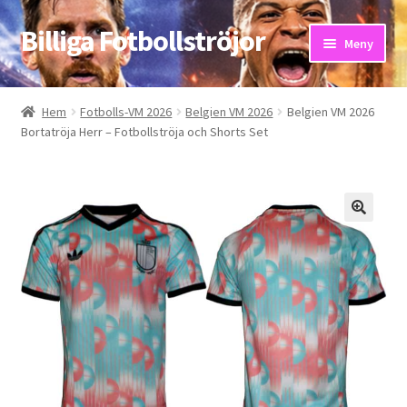
Billiga Fotbollströjor
Hoppa
Hoppa
Meny
till
till
navigering
innehåll
Hem
Hem
Fotbolls-VM 2026
Belgien VM 2026
Belgien VM 2026
Bortatröja Herr – Fotbollströja och Shorts Set
Bloggar
Butik
Kassa
Kontakta oss
Mitt konto
Storleksguiden