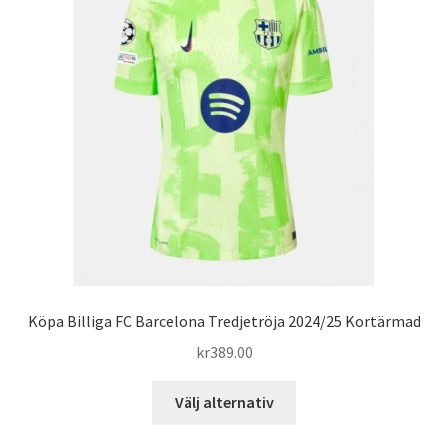
olika
alternativen
kan
väljas
på
produktsidan
Köpa Billiga FC Barcelona Tredjetröja 2024/25 Kortärmad
kr
389.00
Den
Välj alternativ
här
produkten