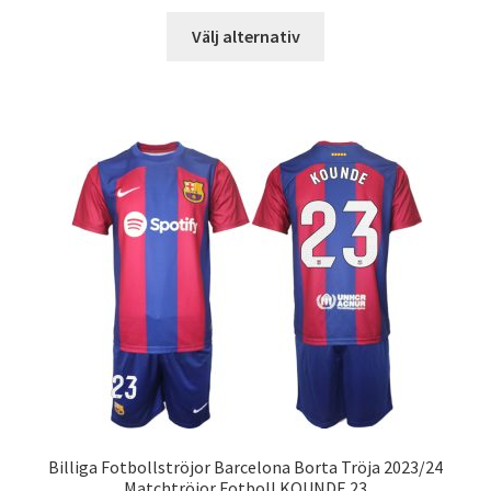
Den
Välj alternativ
här
produkten
har
flera
varianter.
De
olika
alternativen
kan
väljas
på
produktsidan
Billiga Fotbollströjor Barcelona Borta Tröja 2023/24
Matchtröjor Fotboll KOUNDE 23