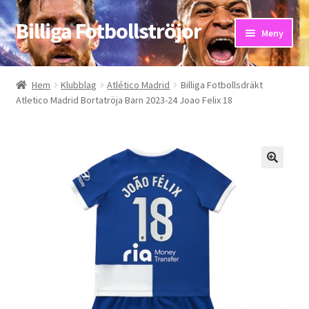
Billiga Fotbollströjor
Hoppa
Hoppa
Meny
till
till
navigering
innehåll
Hem
Hem
Klubblag
Atlético Madrid
Billiga Fotbollsdräkt
Atletico Madrid Bortatröja Barn 2023-24 Joao Felix 18
Bloggar
Butik
Kassa
Kontakta oss
Mitt konto
Storleksguiden