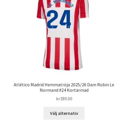
olika
alternativen
kan
väljas
på
produktsidan
Atlético Madrid Hemmatröja 2025/26 Dam Robin Le
Normand #24 Kortärmad
kr
389.00
Den
Välj alternativ
här
produkten