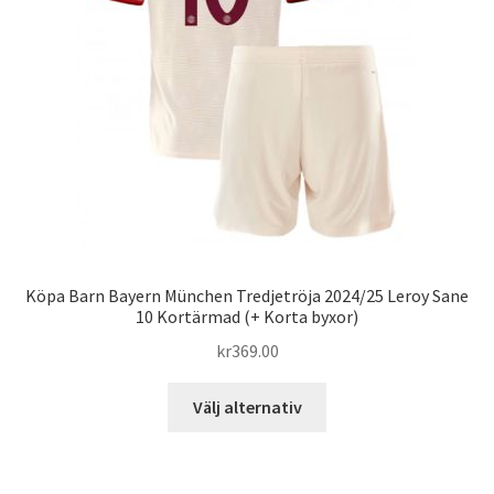
kan
väljas
på
produktsidan
Köpa Barn Bayern München Tredjetröja 2024/25 Leroy Sane
10 Kortärmad (+ Korta byxor)
kr
369.00
Den
Välj alternativ
här
produkten
har