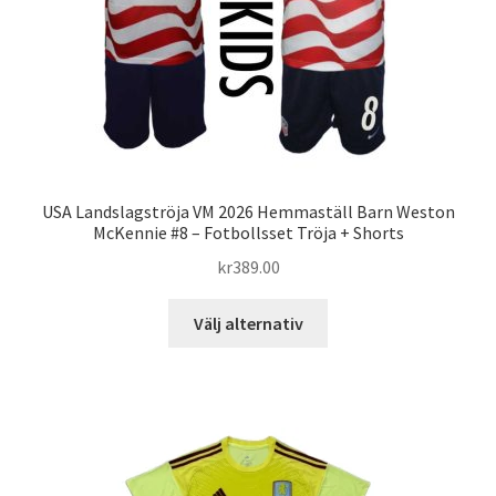
på
produktsidan
USA Landslagströja VM 2026 Hemmaställ Barn Weston
McKennie #8 – Fotbollsset Tröja + Shorts
kr
389.00
Den
Välj alternativ
här
produkten
har
flera
varianter.
De