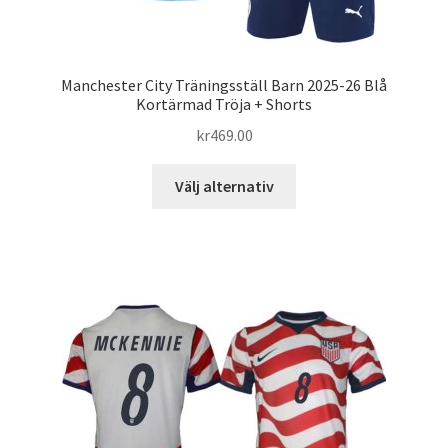
Manchester City Träningsställ Barn 2025-26 Blå
Kortärmad Tröja + Shorts
kr
469.00
Den
Välj alternativ
här
produkten
har
flera
varianter.
De
olika
alternativen
kan
väljas