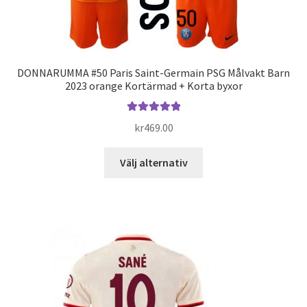
produktsidan
DONNARUMMA #50 Paris Saint-Germain PSG Målvakt Barn
2023 orange Kortärmad + Korta byxor
Betygsatt
kr
469.00
5.00
av 5
Den
Välj alternativ
här
produkten
har
flera
varianter.
De
olika
alternativen