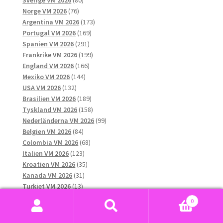
76
produkter
Norge VM 2026
76
produkter
173
Argentina VM 2026
173
169
produkter
Portugal VM 2026
169
291
produkter
Spanien VM 2026
291
produkter
199
Frankrike VM 2026
199
166
produkter
England VM 2026
166
144
produkter
Mexiko VM 2026
144
132
produkter
USA VM 2026
132
produkter
189
Brasilien VM 2026
189
produkter
158
Tyskland VM 2026
158
produkter
99
Nederländerna VM 2026
99
84
produkter
Belgien VM 2026
84
produkter
68
Colombia VM 2026
68
123
produkter
Italien VM 2026
123
produkter
35
Kroatien VM 2026
35
31
produkter
Kanada VM 2026
31
13
produkter
Turkiet VM 2026
13
produkter
46
Schweiz VM 2026
46
0
41
produkter
Senegal VM 2026
41
Sök
Sök
produkter
17
Skottland VM 2026
17