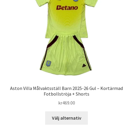
olika
alternativen
kan
väljas
på
produktsidan
Aston Villa Målvaktsställ Barn 2025-26 Gul – Kortärmad
Fotbollströja + Shorts
kr
469.00
Den
Välj alternativ
här
produkten