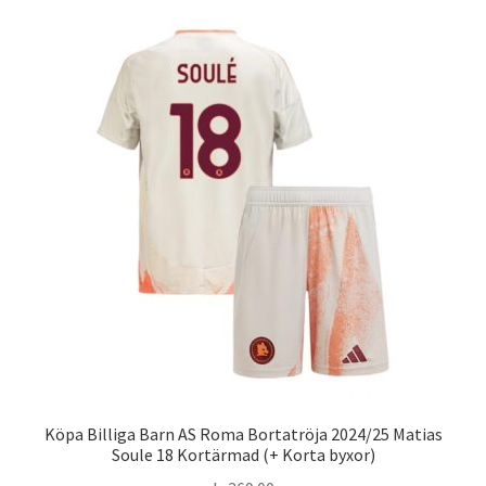
flera
varianter.
De
olika
alternativen
kan
väljas
på
produktsidan
Köpa Billiga Barn AS Roma Bortatröja 2024/25 Matias
Soule 18 Kortärmad (+ Korta byxor)