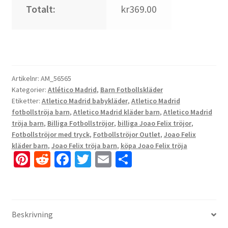
Totalt:
kr369.00
Artikelnr:
AM_56565
Kategorier:
Atlético Madrid
,
Barn Fotbollskläder
Etiketter:
Atletico Madrid babykläder
,
Atletico Madrid
fotbollströja barn
,
Atletico Madrid kläder barn
,
Atletico Madrid
tröja barn
,
Billiga Fotbollströjor
,
billiga Joao Felix tröjor
,
Fotbollströjor med tryck
,
Fotbollströjor Outlet
,
Joao Felix
kläder barn
,
Joao Felix tröja barn
,
köpa Joao Felix tröja
Pi
R
Fa
T
E
D
nt
e
ce
wi
m
el
er
d
b
tt
ai
a
es
di
o
er
l
Beskrivning
t
t
o