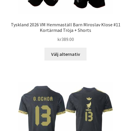
Tyskland 2026 VM Hemmaställ Barn Miroslav Klose #11
Kortärmad Tröja + Shorts
kr
389.00
Den
Välj alternativ
här
produkten
har
flera
varianter.
De
olika
alternativen
kan
väljas