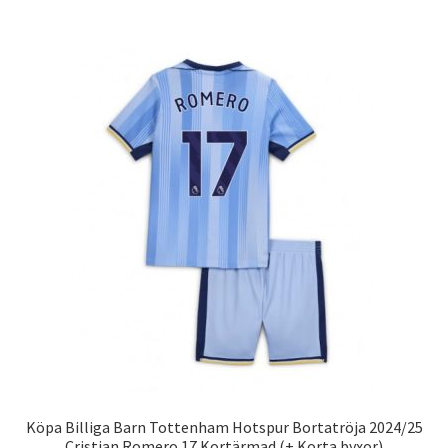
har
flera
varianter.
De
olika
alternativen
kan
väljas
på
produktsidan
Köpa Billiga Barn Tottenham Hotspur Bortatröja 2024/25
Cristian Romero 17 Kortärmad (+ Korta byxor)