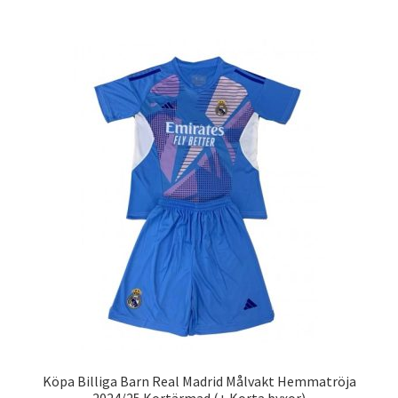
har
flera
varianter.
De
olika
alternativen
kan
väljas
på
produktsidan
Köpa Billiga Barn Real Madrid Målvakt Hemmatröja
2024/25 Kortärmad (+ Korta byxor)