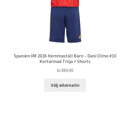
på
produktsidan
Spanien VM 2026 Hemmaställ Barn – Dani Olmo #10
Kortärmad Tröja + Shorts
kr
389.00
Den
Välj alternativ
här
produkten
har
flera
varianter.
De