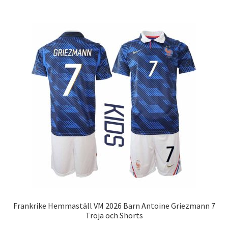
har
flera
varianter.
De
olika
alternativen
kan
väljas
på
produktsidan
Frankrike Hemmaställ VM 2026 Barn Antoine Griezmann 7
Tröja och Shorts