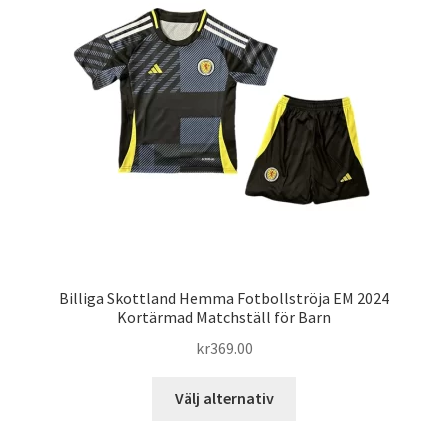
olika
alternativen
kan
väljas
på
produktsidan
Billiga Skottland Hemma Fotbollströja EM 2024
Kortärmad Matchställ för Barn
kr
369.00
Den
Välj alternativ
här
produkten