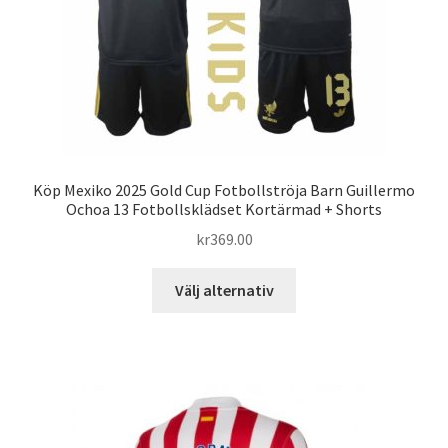
på
produktsidan
Köp Mexiko 2025 Gold Cup Fotbollströja Barn Guillermo
Ochoa 13 Fotbollsklädset Kortärmad + Shorts
kr
369.00
Den
Välj alternativ
här
produkten
har
flera
varianter.
De