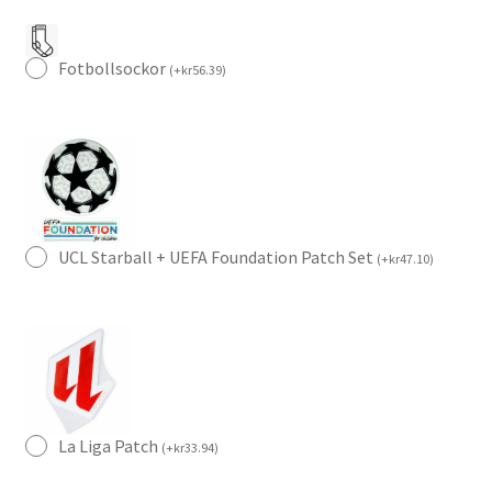
Fotbollsockor
(
+
kr
56.39
)
UCL Starball + UEFA Foundation Patch Set
(
+
kr
47.10
)
La Liga Patch
(
+
kr
33.94
)