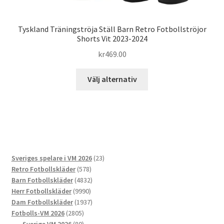
Tyskland Träningströja Ställ Barn Retro Fotbollströjor
Shorts Vit 2023-2024
kr
469.00
Den
Välj alternativ
här
produkten
har
flera
varianter.
De
23
Sveriges spelare i VM 2026
23
olika
578
produkter
Retro Fotbollskläder
578
alternativen
produkter
4832
Barn Fotbollskläder
4832
kan
9990
produkter
Herr Fotbollskläder
9990
väljas
produkter
1937
Dam Fotbollskläder
1937
på
2805
produkter
Fotbolls-VM 2026
2805
produktsidan
produkter
80
Sverige VM 2026
80