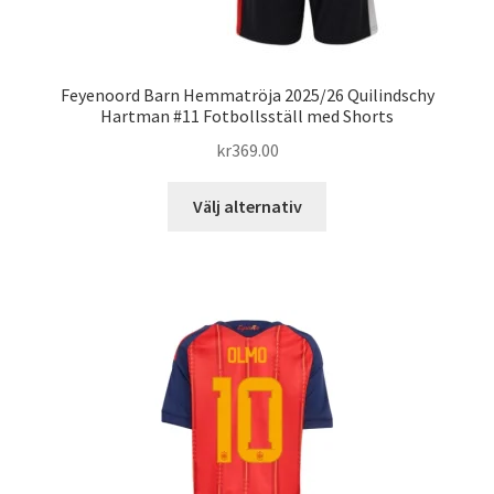
Feyenoord Barn Hemmatröja 2025/26 Quilindschy
Hartman #11 Fotbollsställ med Shorts
kr
369.00
Den
Välj alternativ
här
produkten
har
flera
varianter.
De
olika
alternativen
kan
väljas