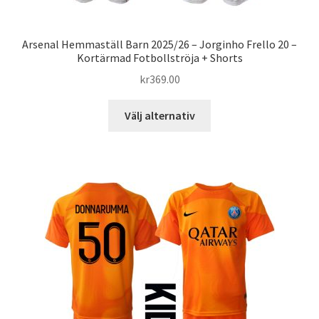
Arsenal Hemmaställ Barn 2025/26 – Jorginho Frello 20 –
Kortärmad Fotbollströja + Shorts
kr
369.00
Den
Välj alternativ
här
produkten
har
flera
varianter.
De
olika
alternativen
kan
väljas
på