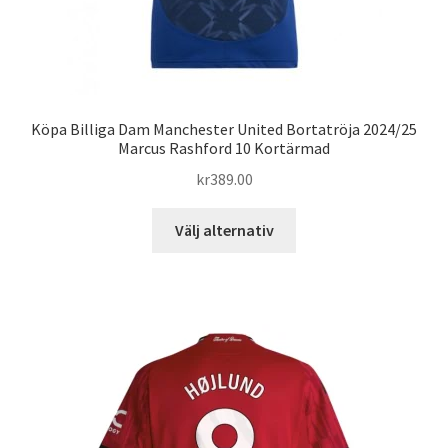
Köpa Billiga Dam Manchester United Bortatröja 2024/25
Marcus Rashford 10 Kortärmad
kr
389.00
Den
Välj alternativ
här
produkten
har
flera
varianter.
De
olika
alternativen
kan