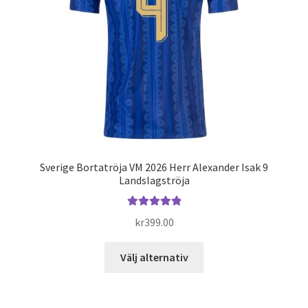
kan
väljas
på
produktsidan
Sverige Bortatröja VM 2026 Herr Alexander Isak 9
Landslagströja
Betygsatt
kr
399.00
5.00
av 5
Den
Välj alternativ
här
produkten
har