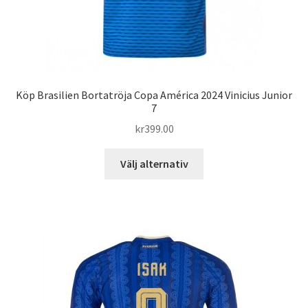
Köp Brasilien Bortatröja Copa América 2024 Vinicius Junior
7
kr
399.00
Den
Välj alternativ
här
produkten
har
flera
varianter.
De
olika
alternativen