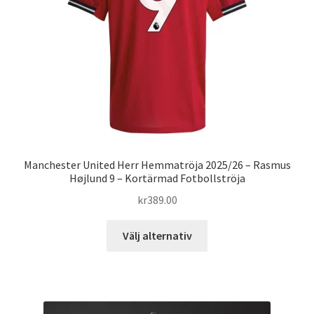
väljas
på
produktsidan
Manchester United Herr Hemmatröja 2025/26 – Rasmus
Højlund 9 – Kortärmad Fotbollströja
kr
389.00
Den
Välj alternativ
här
produkten
har
flera