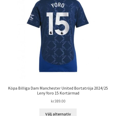
olika
alternativen
kan
väljas
på
produktsidan
Köpa Billiga Dam Manchester United Bortatröja 2024/25
Leny Yoro 15 Kortärmad
kr
389.00
Den
Välj alternativ