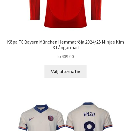
Köpa FC Bayern München Hemmatröja 2024/25 Minjae Kim
3 Långärmad
kr
409.00
Den
Välj alternativ
här
produkten
har
flera
varianter.
De
olika
alternativen