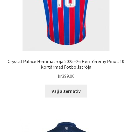
på
produktsidan
Crystal Palace Hemmatröja 2025–26 Herr Yéremy Pino #10
Kortärmad Fotbollströja
kr
399.00
Den
Välj alternativ
här
produkten
har
flera
varianter.
De