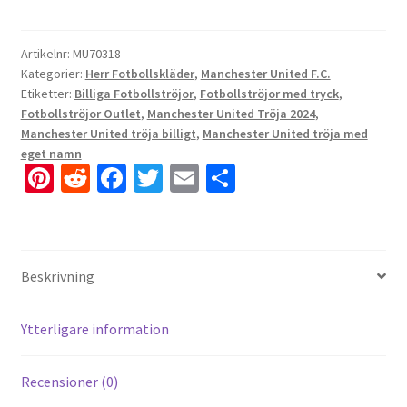
Artikelnr:
MU70318
Kategorier:
Herr Fotbollskläder
,
Manchester United F.C.
Etiketter:
Billiga Fotbollströjor
,
Fotbollströjor med tryck
,
Fotbollströjor Outlet
,
Manchester United Tröja 2024
,
Manchester United tröja billigt
,
Manchester United tröja med
eget namn
Pi
R
Fa
T
E
D
nt
e
ce
wi
m
el
er
d
b
tt
ai
a
es
di
o
er
l
Beskrivning
t
t
o
k
Ytterligare information
Recensioner (0)