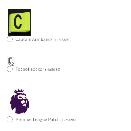
med
tryck
ERIKSEN
14
mängd
Captain Armbands
(
+
kr
25.59
)
Fotbollsockor
(
+
kr
56.39
)
Premier League Patch
(
+
kr
33.94
)