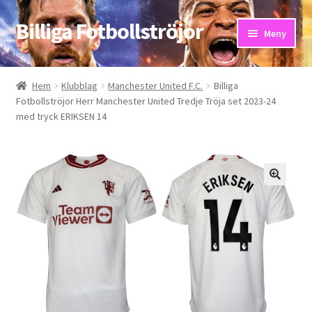
Billiga Fotbollströjor
Hoppa
Hoppa
Meny
till
till
navigering
innehåll
Hem
Hem
Klubblag
Manchester United F.C.
Billiga
Fotbollströjor Herr Manchester United Tredje Tröja set 2023-24
Bloggar
med tryck ERIKSEN 14
Butik
Kassa
Kontakta oss
Mitt konto
Storleksguiden