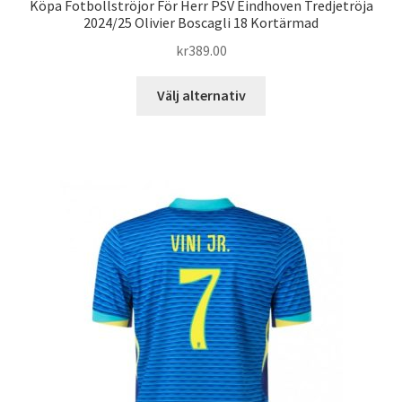
Köpa Fotbollströjor För Herr PSV Eindhoven Tredjetröja
2024/25 Olivier Boscagli 18 Kortärmad
kr
389.00
Den
Välj alternativ
här
produkten
har
flera
varianter.
De
olika
alternativen
kan
väljas
på
produktsidan