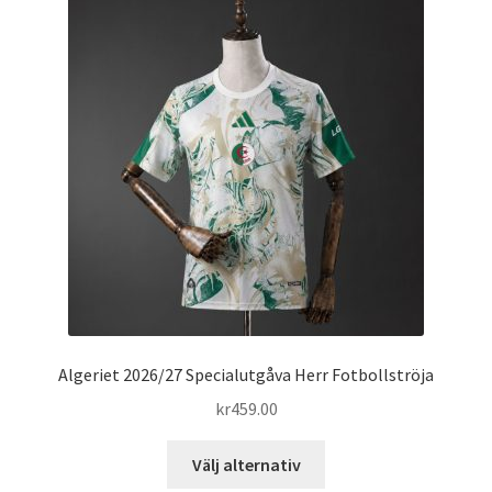
varianter.
De
olika
alternativen
kan
väljas
på
produktsidan
Algeriet 2026/27 Specialutgåva Herr Fotbollströja
kr
459.00
Den
Välj alternativ
här