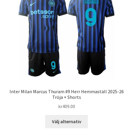
Inter Milan Marcus Thuram #9 Herr Hemmaställ 2025-26
Tröja + Shorts
kr
409.00
Den
Välj alternativ
här