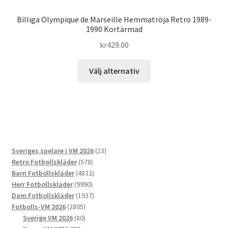
Billiga Olympique de Marseille Hemmatröja Retro 1989-
1990 Kortärmad
kr
429.00
Den
Välj alternativ
här
produkten
har
flera
varianter.
De
23
Sveriges spelare i VM 2026
23
olika
578
produkter
Retro Fotbollskläder
578
alternativen
produkter
4832
Barn Fotbollskläder
4832
kan
9990
produkter
Herr Fotbollskläder
9990
väljas
produkter
1937
Dam Fotbollskläder
1937
på
2805
produkter
Fotbolls-VM 2026
2805
produktsidan
produkter
80
Sverige VM 2026
80