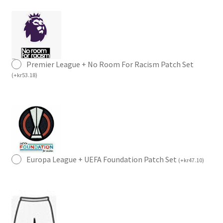
Premier League + No Room For Racism Patch Set
(
+
kr
53.18
)
Europa League + UEFA Foundation Patch Set
(
+
kr
47.10
)