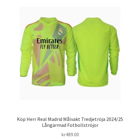
varianter.
De
olika
alternativen
kan
väljas
på
produktsidan
Köp Herr Real Madrid Målvakt Tredjetröja 2024/25
Långärmad Fotbollströjor
kr
489.00