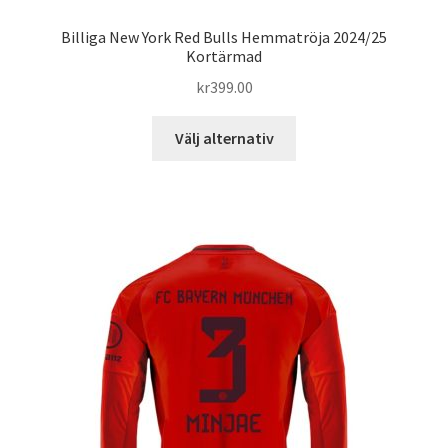
Billiga New York Red Bulls Hemmatröja 2024/25
Kortärmad
kr
399.00
Den
Välj alternativ
här
produkten
har
flera
varianter.
De
olika
alternativen
kan
väljas
på
produktsidan