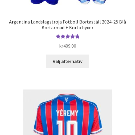
Argentina Landslagströja Fotboll Bortaställ 2024-25 Blå
Kortärmad + Korta byxor
Betygsatt
kr
409.00
5.00
av 5
Den
Välj alternativ
här
produkten
har
flera
varianter.
De
olika
alternativen
kan
väljas