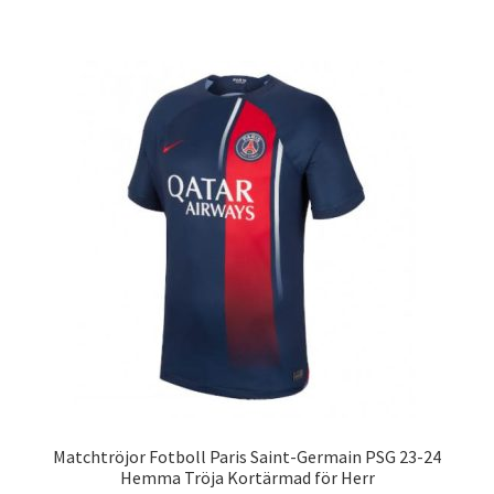
produkten
har
flera
varianter.
De
olika
alternativen
kan
väljas
på
produktsidan
Matchtröjor Fotboll Paris Saint-Germain PSG 23-24
Hemma Tröja Kortärmad för Herr