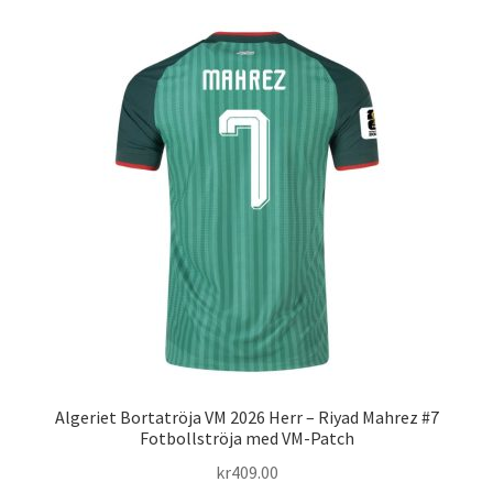
flera
varianter.
De
olika
alternativen
kan
väljas
på
produktsidan
Algeriet Bortatröja VM 2026 Herr – Riyad Mahrez #7
Fotbollströja med VM-Patch
kr
409.00