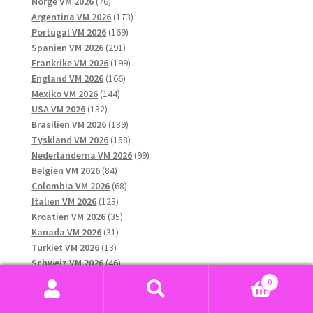
76
produkter
Norge VM 2026
76
produkter
173
Argentina VM 2026
173
169
produkter
Portugal VM 2026
169
291
produkter
Spanien VM 2026
291
produkter
199
Frankrike VM 2026
199
166
produkter
England VM 2026
166
144
produkter
Mexiko VM 2026
144
132
produkter
USA VM 2026
132
produkter
189
Brasilien VM 2026
189
produkter
158
Tyskland VM 2026
158
produkter
99
Nederländerna VM 2026
99
84
produkter
Belgien VM 2026
84
produkter
68
Colombia VM 2026
68
123
produkter
Italien VM 2026
123
produkter
35
Kroatien VM 2026
35
31
produkter
Kanada VM 2026
31
13
produkter
Turkiet VM 2026
13
produkter
46
Schweiz VM 2026
46
41
produkter
Senegal VM 2026
41
0
produkter
17
Skottland VM 2026
17
Sök
Sök
12
produkter
Tjeckien VM 2026
12