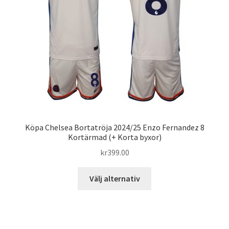
kan
väljas
på
produktsidan
Köpa Chelsea Bortatröja 2024/25 Enzo Fernandez 8
Kortärmad (+ Korta byxor)
kr
399.00
Den
Välj alternativ
här
produkten
har
flera