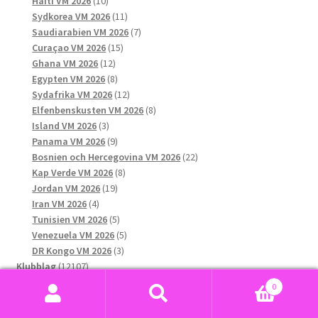
Haiti VM 2026
10
produkter
11
Sydkorea VM 2026
11
produkter
7
Saudiarabien VM 2026
7
15
produkter
Curaçao VM 2026
15
12
produkter
Ghana VM 2026
12
produkter
8
Egypten VM 2026
8
produkter
12
Sydafrika VM 2026
12
produkter
8
Elfenbenskusten VM 2026
8
3
produkter
Island VM 2026
3
produkter
9
Panama VM 2026
9
produkter
22
Bosnien och Hercegovina VM 2026
22
8
produkter
Kap Verde VM 2026
8
19
produkter
Jordan VM 2026
19
4
produkter
Iran VM 2026
4
produkter
5
Tunisien VM 2026
5
produkter
5
Venezuela VM 2026
5
3
produkter
DR Kongo VM 2026
3
12107
produkter
Klubblag
12107
produkter
916
FC Barcelona
916
0
1024
produkter
Real Madrid
1024
Sök
Sök
produkter
552
Paris Saint-Germain F.C.
552