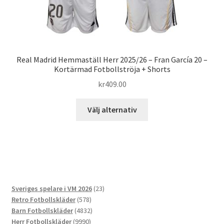
Real Madrid Hemmaställ Herr 2025/26 – Fran García 20 –
Kortärmad Fotbollströja + Shorts
kr
409.00
Den
Välj alternativ
här
produkten
har
flera
varianter.
De
23
Sveriges spelare i VM 2026
23
olika
578
produkter
Retro Fotbollskläder
578
alternativen
produkter
4832
Barn Fotbollskläder
4832
kan
9990
produkter
Herr Fotbollskläder
9990