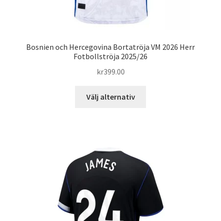
Bosnien och Hercegovina Bortatröja VM 2026 Herr
Fotbollströja 2025/26
kr
399.00
Den
Välj alternativ
här
produkten
har
flera
varianter.
De
olika
alternativen
kan
väljas