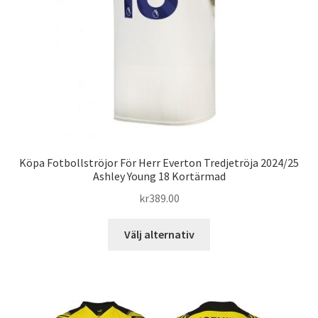
på
produktsidan
Köpa Fotbollströjor För Herr Everton Tredjetröja 2024/25
Ashley Young 18 Kortärmad
kr
389.00
Den
Välj alternativ
här
produkten
har
flera
varianter.