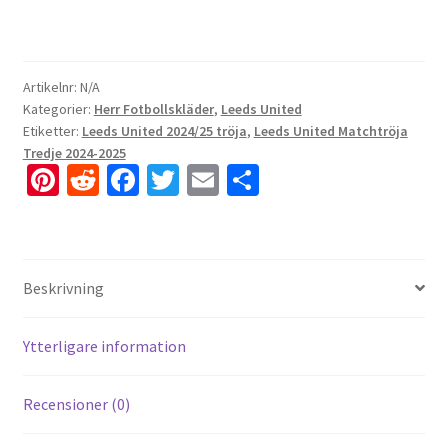
Artikelnr:
N/A
Kategorier:
Herr Fotbollskläder
,
Leeds United
Etiketter:
Leeds United 2024/25 tröja
,
Leeds United Matchtröja
Tredje 2024-2025
Pi
R
Fa
T
E
D
nt
e
ce
wi
m
el
er
d
b
tt
ai
a
es
di
o
er
l
Beskrivning
t
t
o
k
Ytterligare information
Recensioner (0)