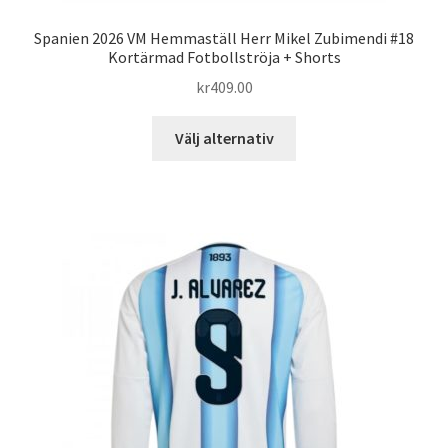
Spanien 2026 VM Hemmaställ Herr Mikel Zubimendi #18
Kortärmad Fotbollströja + Shorts
kr
409.00
Den
Välj alternativ
här
produkten
har
flera
varianter.
De
olika
alternativen
kan
väljas
på
produktsidan