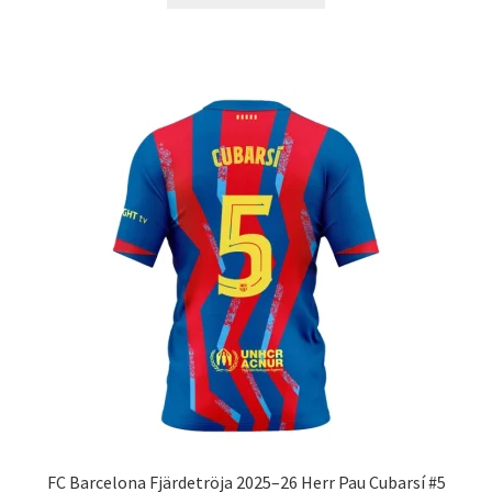
produkten
har
flera
varianter.
De
olika
alternativen
kan
väljas
på
produktsidan
FC Barcelona Fjärdetröja 2025–26 Herr Pau Cubarsí #5