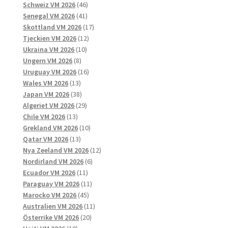
produkter
46
Schweiz VM 2026
46
41
produkter
Senegal VM 2026
41
produkter
17
Skottland VM 2026
17
12
produkter
Tjeckien VM 2026
12
10
produkter
Ukraina VM 2026
10
8
produkter
Ungern VM 2026
8
produkter
16
Uruguay VM 2026
16
13
produkter
Wales VM 2026
13
produkter
38
Japan VM 2026
38
produkter
29
Algeriet VM 2026
29
13
produkter
Chile VM 2026
13
produkter
10
Grekland VM 2026
10
13
produkter
Qatar VM 2026
13
produkter
12
Nya Zeeland VM 2026
12
6
produkter
Nordirland VM 2026
6
11
produkter
Ecuador VM 2026
11
produkter
11
Paraguay VM 2026
11
45
produkter
Marocko VM 2026
45
produkter
11
Australien VM 2026
11
20
produkter
Österrike VM 2026
20
10
produkter