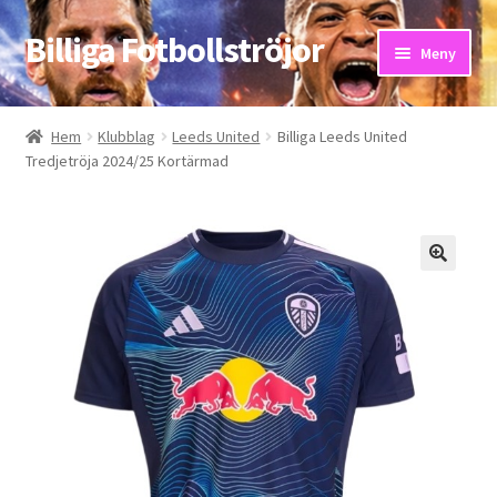
Billiga Fotbollströjor
Hoppa
Hoppa
Meny
till
till
navigering
innehåll
Hem
Hem
Klubblag
Leeds United
Billiga Leeds United
Tredjetröja 2024/25 Kortärmad
Bloggar
Butik
Kassa
Kontakta oss
Mitt konto
Storleksguiden