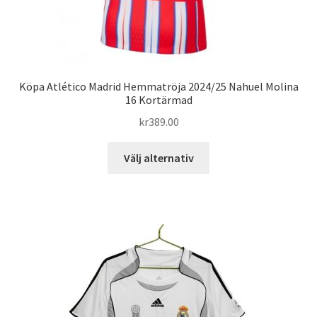
Köpa Atlético Madrid Hemmatröja 2024/25 Nahuel Molina
16 Kortärmad
kr
389.00
Den
Välj alternativ
här
produkten
har
flera
varianter.
De
olika
alternativen
kan