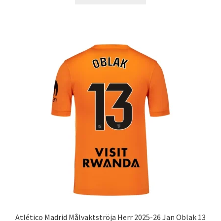
här
produkten
har
flera
varianter.
De
olika
alternativen
kan
väljas
på
produktsidan
Atlético Madrid Målvaktströja Herr 2025-26 Jan Oblak 13