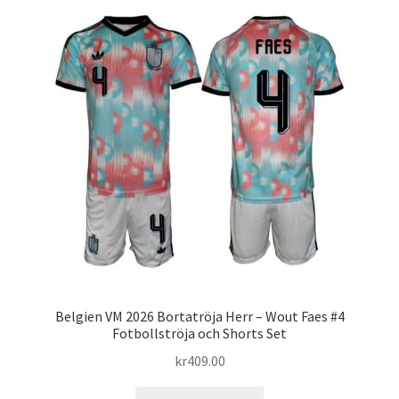
varianter.
De
olika
alternativen
kan
väljas
på
produktsidan
Belgien VM 2026 Bortatröja Herr – Wout Faes #4
Fotbollströja och Shorts Set
kr
409.00
Den