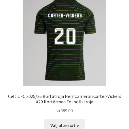
De
olika
alternativen
kan
väljas
på
produktsidan
Celtic FC 2025/26 Bortatröja Herr Cameron Carter‑Vickers
#20 Kortärmad Fotbollströja
kr
389.00
Den
Välj alternativ