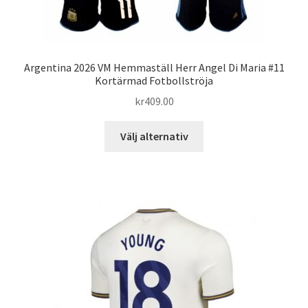
Argentina 2026 VM Hemmaställ Herr Angel Di Maria #11
Kortärmad Fotbollströja
kr
409.00
Den
Välj alternativ
här
produkten
har
flera
varianter.
De
olika
alternativen
kan
väljas