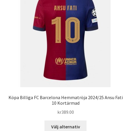
olika
alternativen
kan
väljas
på
produktsidan
Köpa Billiga FC Barcelona Hemmatröja 2024/25 Ansu Fati
10 Kortärmad
kr
389.00
Den
Välj alternativ
här