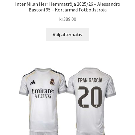
Inter Milan Herr Hemmatröja 2025/26 – Alessandro
Bastoni 95 – Kortärmad Fotbollströja
kr
389.00
Den
Välj alternativ
här
produkten
har
flera
varianter.
De
olika
alternativen
kan
väljas
på
produktsidan