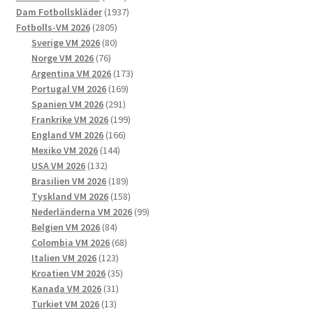
väljas
produkter
1937
Dam Fotbollskläder
1937
på
2805
produkter
Fotbolls-VM 2026
2805
produktsidan
produkter
80
Sverige VM 2026
80
76
produkter
Norge VM 2026
76
produkter
173
Argentina VM 2026
173
169
produkter
Portugal VM 2026
169
291
produkter
Spanien VM 2026
291
produkter
199
Frankrike VM 2026
199
166
produkter
England VM 2026
166
144
produkter
Mexiko VM 2026
144
132
produkter
USA VM 2026
132
produkter
189
Brasilien VM 2026
189
produkter
158
Tyskland VM 2026
158
produkter
99
Nederländerna VM 2026
99
84
produkter
Belgien VM 2026
84
produkter
68
Colombia VM 2026
68
123
produkter
Italien VM 2026
123
produkter
35
Kroatien VM 2026
35
31
produkter
Kanada VM 2026
31
13
produkter
Turkiet VM 2026
13