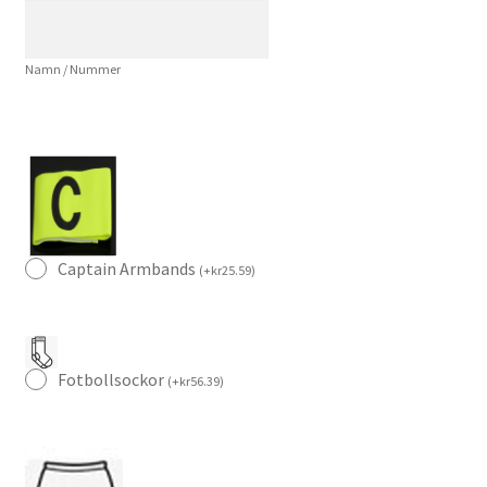
mängd
Namn / Nummer
Captain Armbands
(
+
kr
25.59
)
Fotbollsockor
(
+
kr
56.39
)