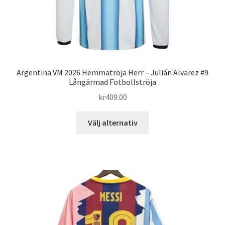
Argentina VM 2026 Hemmatröja Herr – Julián Alvarez #9
Långärmad Fotbollströja
kr
409.00
Den
Välj alternativ
här
produkten
har
flera
varianter.
De
olika
alternativen