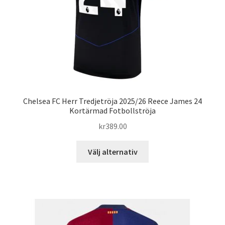
på
produktsidan
Chelsea FC Herr Tredjetröja 2025/26 Reece James 24
Kortärmad Fotbollströja
kr
389.00
Den
Välj alternativ
här
produkten
har
flera
varianter.
De