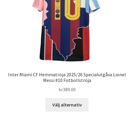
kan
väljas
på
produktsidan
Inter Miami CF Hemmatröja 2025/26 Specialutgåva Lionel
Messi #10 Fotbollströja
kr
389.00
Den
Välj alternativ
här
produkten
har
flera