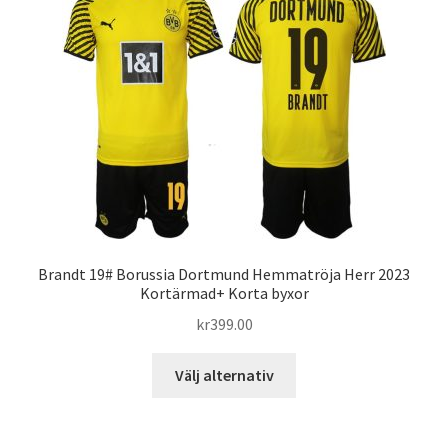
De
olika
alternativen
kan
väljas
på
produktsidan
Brandt 19# Borussia Dortmund Hemmatröja Herr 2023
Kortärmad+ Korta byxor
kr
399.00
Den
Välj alternativ
här
produkten
har