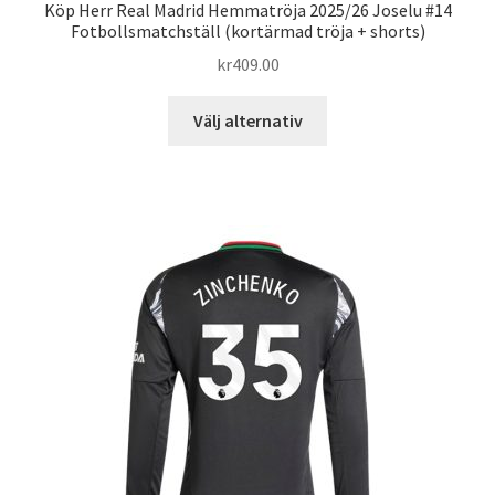
Köp Herr Real Madrid Hemmatröja 2025/26 Joselu #14
Fotbollsmatchställ (kortärmad tröja + shorts)
kr
409.00
Den
Välj alternativ
här
produkten
har
flera
varianter.
De
olika
alternativen
kan
väljas
på
produktsidan