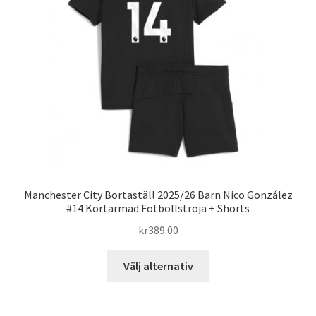
alternativen
kan
väljas
på
produktsidan
Manchester City Bortaställ 2025/26 Barn Nico González
#14 Kortärmad Fotbollströja + Shorts
kr
389.00
Den
Välj alternativ
här
produkten
har