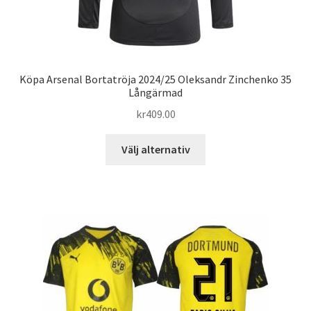
Köpa Arsenal Bortatröja 2024/25 Oleksandr Zinchenko 35
Långärmad
kr
409.00
Den
Välj alternativ
här
produkten
har
flera
varianter.
De
olika
alternativen
kan