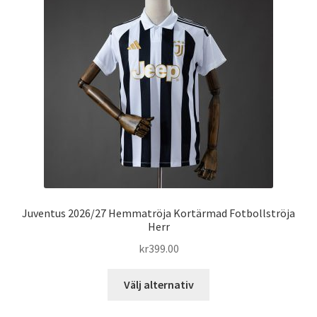
olika
alternativen
kan
väljas
på
produktsidan
Juventus 2026/27 Hemmatröja Kortärmad Fotbollströja
Herr
kr
399.00
Den
Välj alternativ
här
produkten