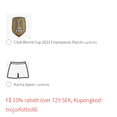
Club World Cup 2023 Champions Patch
(
+
kr
36.97
)
Korta byxor
(
+
kr
89.65
)
Få 10% rabatt över 729 SEK, Kupongkod:
trojorfotboll6