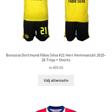
väljas
på
produktsidan
Borussia Dortmund Fábio Silva #21 Herr Hemmaställ 2025-
26 Tröja + Shorts
kr
409.00
Den
Välj alternativ
här
produkten
har
flera
varianter.