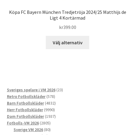
Köpa FC Bayern München Tredjetröja 2024/25 Matthijs de
Ligt 4 Kortärmad
kr
399.00
Den
Välj alternativ
här
produkten
har
flera
varianter.
De
23
Sveriges spelare i VM 2026
23
olika
578
produkter
Retro Fotbollskläder
578
alternativen
produkter
4832
Barn Fotbollskläder
4832
kan
9990
produkter
Herr Fotbollskläder
9990
väljas
produkter
1937
Dam Fotbollskläder
1937
på
2805
produkter
Fotbolls-VM 2026
2805
produktsidan
produkter
80
Sverige VM 2026
80