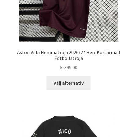
produktsidan
Aston Villa Hemmatröja 2026/27 Herr Kortärmad
Fotbollströja
kr
399.00
Den
Välj alternativ
här
produkten
har
flera
varianter.
De
olika