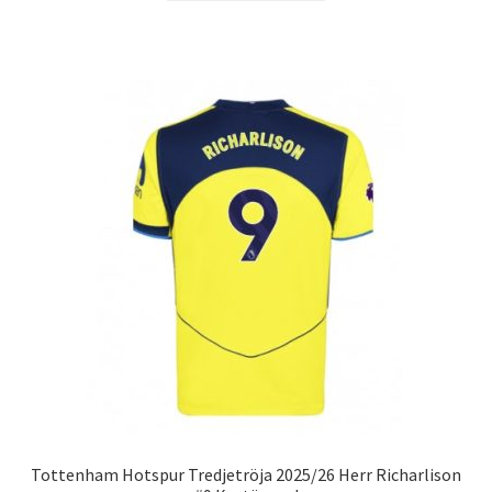
produkten
har
flera
varianter.
De
olika
alternativen
kan
väljas
på
produktsidan
Tottenham Hotspur Tredjetröja 2025/26 Herr Richarlison