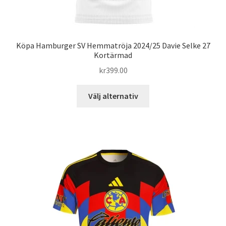
Köpa Hamburger SV Hemmatröja 2024/25 Davie Selke 27
Kortärmad
kr
399.00
Den
Välj alternativ
här
produkten
har
flera
varianter.
De
olika
alternativen
kan
väljas