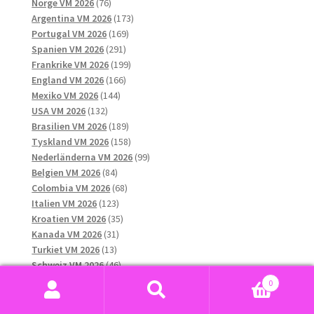
76
produkter
Norge VM 2026
76
produkter
173
Argentina VM 2026
173
169
produkter
Portugal VM 2026
169
291
produkter
Spanien VM 2026
291
produkter
199
Frankrike VM 2026
199
166
produkter
England VM 2026
166
144
produkter
Mexiko VM 2026
144
132
produkter
USA VM 2026
132
produkter
189
Brasilien VM 2026
189
produkter
158
Tyskland VM 2026
158
produkter
99
Nederländerna VM 2026
99
84
produkter
Belgien VM 2026
84
produkter
68
Colombia VM 2026
68
123
produkter
Italien VM 2026
123
produkter
35
Kroatien VM 2026
35
31
produkter
Kanada VM 2026
31
13
produkter
Turkiet VM 2026
13
produkter
46
Schweiz VM 2026
46
41
produkter
Senegal VM 2026
41
0
produkter
17
Skottland VM 2026
17
Sök
Sök
12
produkter
Tjeckien VM 2026
12