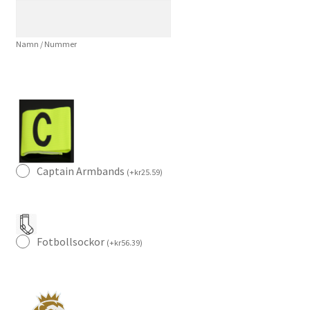
Foden
47
Namn / Nummer
Kortärmad
mängd
Captain Armbands
(
+
kr
25.59
)
Fotbollsockor
(
+
kr
56.39
)