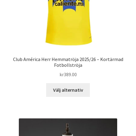
på
produktsidan
Club América Herr Hemmatröja 2025/26 – Kortärmad
Fotbollströja
kr
389.00
Den
Välj alternativ
här
produkten
har
flera
varianter.
De