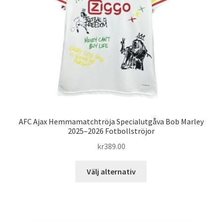
kan
väljas
på
produktsidan
AFC Ajax Hemmamatchtröja Specialutgåva Bob Marley
2025–2026 Fotbollströjor
kr
389.00
Den
Välj alternativ
här
produkten
har
flera