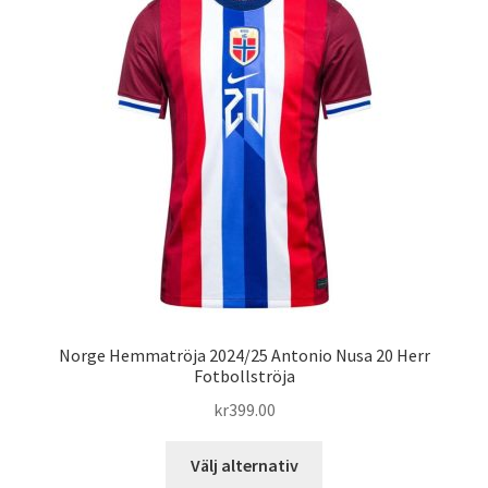
De
olika
alternativen
kan
väljas
på
produktsidan
Norge Hemmatröja 2024/25 Antonio Nusa 20 Herr
Fotbollströja
kr
399.00
Den
Välj alternativ
här