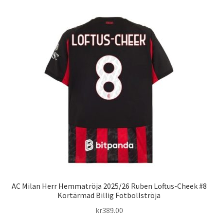
flera
varianter.
De
olika
alternativen
kan
väljas
på
produktsidan
AC Milan Herr Hemmatröja 2025/26 Ruben Loftus-Cheek #8
Kortärmad Billig Fotbollströja
kr
389.00