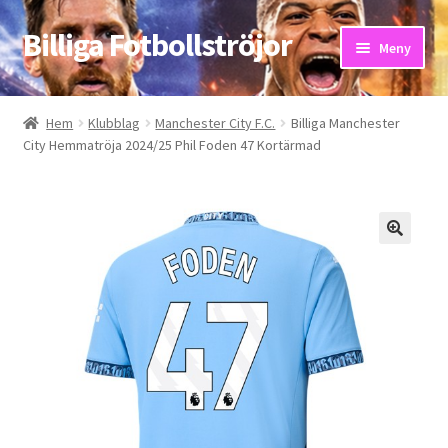
Billiga Fotbollströjor
Hoppa
Hoppa
Meny
till
till
navigering
innehåll
Hem
Hem
Klubblag
Manchester City F.C.
Billiga Manchester
City Hemmatröja 2024/25 Phil Foden 47 Kortärmad
Bloggar
Butik
Kassa
Kontakta oss
Mitt konto
Storleksguiden