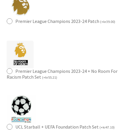
Premier League Champions 2023-24 Patch
(
+
kr
39.00
)
Premier League Champions 2023-24 + No Room For
Racism Patch Set
(
+
kr
55.21
)
UCL Starball + UEFA Foundation Patch Set
(
+
kr
47.10
)