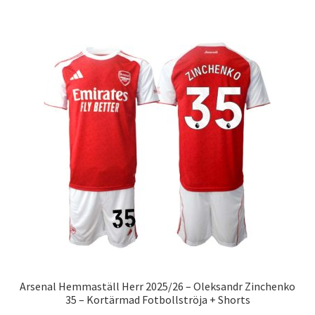
har
flera
varianter.
De
olika
alternativen
kan
väljas
på
produktsidan
Arsenal Hemmaställ Herr 2025/26 – Oleksandr Zinchenko
35 – Kortärmad Fotbollströja + Shorts