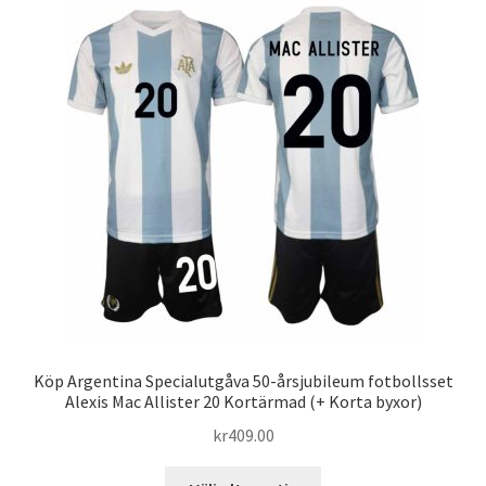
varianter.
De
olika
alternativen
kan
väljas
på
produktsidan
Köp Argentina Specialutgåva 50-årsjubileum fotbollsset
Alexis Mac Allister 20 Kortärmad (+ Korta byxor)
kr
409.00
Den