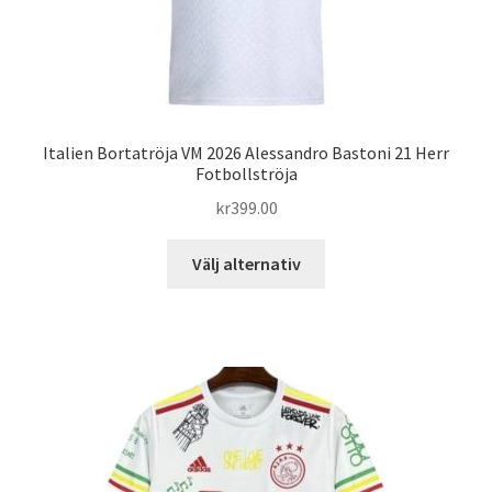
Italien Bortatröja VM 2026 Alessandro Bastoni 21 Herr
Fotbollströja
kr
399.00
Den
Välj alternativ
här
produkten
har
flera
varianter.
De
olika
alternativen