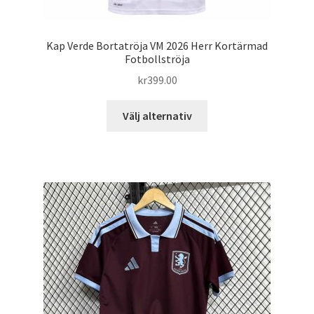
Kap Verde Bortatröja VM 2026 Herr Kortärmad
Fotbollströja
kr
399.00
Den
Välj alternativ
här
produkten
har
flera
varianter.
De
olika
alternativen
kan
väljas
på