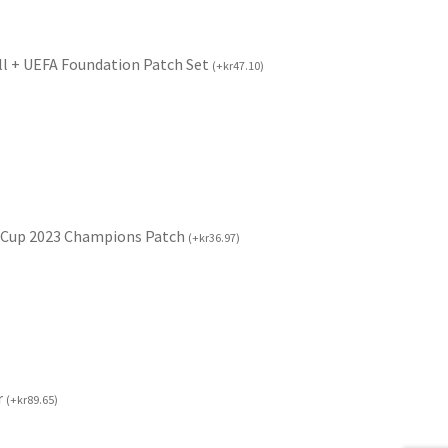
ll + UEFA Foundation Patch Set
(
+
kr
47.10
)
 Cup 2023 Champions Patch
(
+
kr
36.97
)
r
(
+
kr
89.65
)