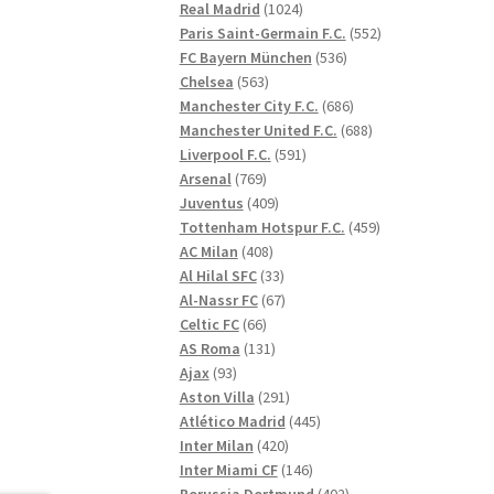
1024
produkter
Real Madrid
1024
produkter
552
Paris Saint-Germain F.C.
552
536
produkter
FC Bayern München
536
563
produkter
Chelsea
563
produkter
686
Manchester City F.C.
686
produkter
688
Manchester United F.C.
688
591
produkter
Liverpool F.C.
591
769
produkter
Arsenal
769
produkter
409
Juventus
409
produkter
459
Tottenham Hotspur F.C.
459
408
produkter
AC Milan
408
produkter
33
Al Hilal SFC
33
produkter
67
Al-Nassr FC
67
66
produkter
Celtic FC
66
produkter
131
AS Roma
131
93
produkter
Ajax
93
produkter
291
Aston Villa
291
produkter
445
Atlético Madrid
445
420
produkter
Inter Milan
420
produkter
146
Inter Miami CF
146
produkter
402
Borussia Dortmund
402