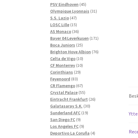
produkter
45
PSV Eindhoven
45
produkter
31
Olympique Lyonnais
31
47
produkter
S.S. Lazio
47
produkter
15
LOSC Lille
15
produkter
36
AS Monaco
36
produkter
171
Bayer 04 Leverkusen
171
25
produkter
Boca Juniors
25
produkter
76
Brighton Hove Albion
76
10
produkter
Celta de Vigo
10
10
produkter
CF Monterrey
10
29
produkter
Corinthians
29
83
produkter
Feyenoord
83
produkter
67
CR Flamengo
67
produkter
55
Crystal Palace
55
Besk
produkter
26
Eintracht Frankfurt
26
30
produkter
Galatasaray S.K.
30
19
produkter
Sunderland AFC
19
Ytte
9
produkter
San Diego FC
9
produkter
9
Los Angeles FC
9
Rece
produkter
4
Deportivo La Coruña
4