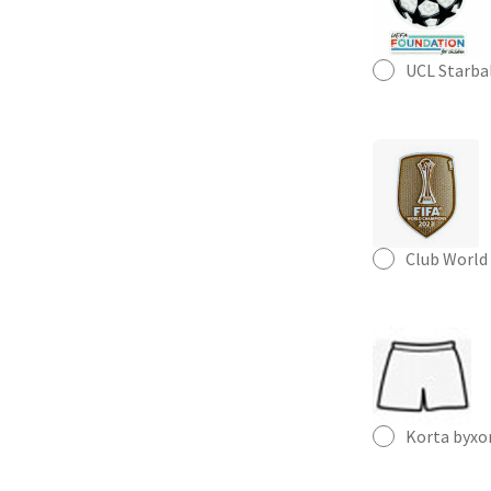
UCL Starba
Club World
Korta byxo