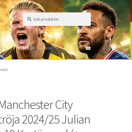
Sök
Sök
efter:
6
kr
0.00
0 artiklar
yxor)
 Manchester City
tröja 2024/25 Julian