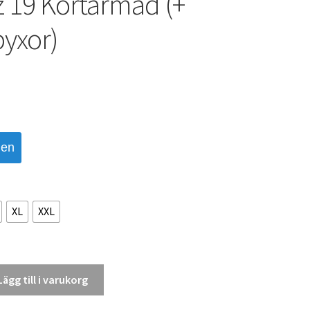
z 19 Kortärmad (+
byxor)
den
XL
XXL
Lägg till i varukorg