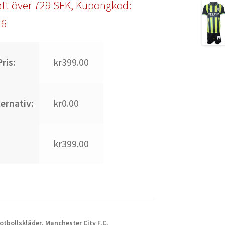
tt över 729 SEK, Kupongkod:
l6
ris:
kr399.00
ternativ:
kr0.00
kr399.00
Fotbollskläder
,
Manchester City F.C.