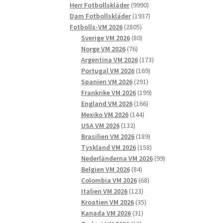
9990
produkter
Herr Fotbollskläder
9990
produkter
1937
Dam Fotbollskläder
1937
2805
produkter
Fotbolls-VM 2026
2805
produkter
80
Sverige VM 2026
80
76
produkter
Norge VM 2026
76
produkter
173
Argentina VM 2026
173
169
produkter
Portugal VM 2026
169
291
produkter
Spanien VM 2026
291
produkter
199
Frankrike VM 2026
199
166
produkter
England VM 2026
166
144
produkter
Mexiko VM 2026
144
132
produkter
USA VM 2026
132
produkter
189
Brasilien VM 2026
189
produkter
158
Tyskland VM 2026
158
produkter
99
Nederländerna VM 2026
99
84
produkter
Belgien VM 2026
84
produkter
68
Colombia VM 2026
68
123
produkter
Italien VM 2026
123
produkter
35
Kroatien VM 2026
35
31
produkter
Kanada VM 2026
31