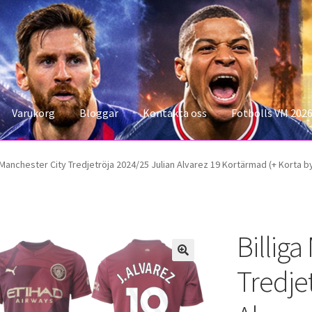
Varukorg
Bloggar
Kontakta oss
Fotbolls VM 202
konto
Storleksguiden
Varukorg
a Manchester City Tredjetröja 2024/25 Julian Alvarez 19 Kortärmad (+ Korta b
Billiga
Tredje