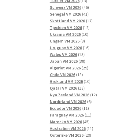
13
produkter
Turkiet VM 2026
13
produkter
46
Schweiz VM 2026
46
41
produkter
Senegal VM 2026
41
produkter
17
Skottland VM 2026
17
12
produkter
Tjeckien VM 2026
12
10
produkter
Ukraina VM 2026
10
8
produkter
Ungern VM 2026
8
produkter
16
Uruguay VM 2026
16
13
produkter
Wales VM 2026
13
produkter
38
Japan VM 2026
38
produkter
29
Algeriet VM 2026
29
13
produkter
Chile VM 2026
13
produkter
10
Grekland VM 2026
10
13
produkter
Qatar VM 2026
13
produkter
12
Nya Zeeland VM 2026
12
6
produkter
Nordirland VM 2026
6
11
produkter
Ecuador VM 2026
11
produkter
11
Paraguay VM 2026
11
45
produkter
Marocko VM 2026
45
produkter
11
Australien VM 2026
11
20
produkter
Österrike VM 2026
20