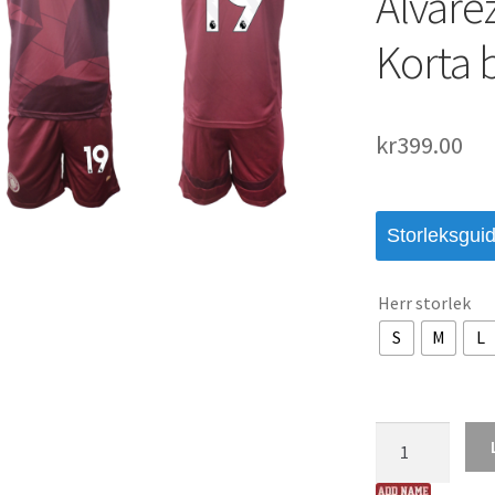
Alvare
Korta 
kr
399.00
Storleksgui
Herr storlek
S
M
L
Billiga
Manchester
City