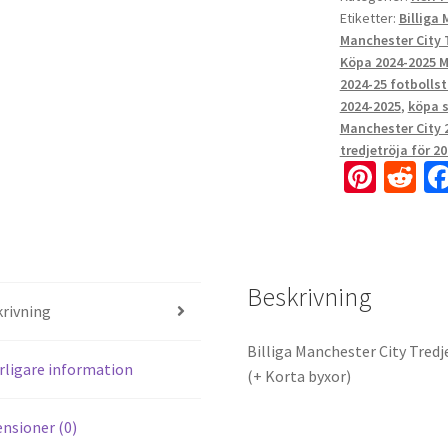
Etiketter:
Billiga
Manchester City 
Köpa 2024-2025 M
2024-25 fotbollst
2024-2025
,
köpa s
Manchester City 2
tredjetröja för 2
Pi
R
nt
e
er
d
es
di
Beskrivning
t
t
rivning
Billiga Manchester City Tred
rligare information
(+ Korta byxor)
nsioner (0)