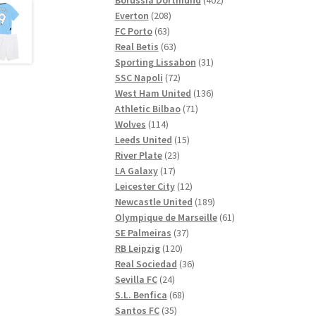
208
produkter
Everton
208
63
produkter
FC Porto
63
produkter
63
Real Betis
63
produkter
31
Sporting Lissabon
31
72
produkter
SSC Napoli
72
produkter
136
West Ham United
136
71
produkter
Athletic Bilbao
71
114
produkter
Wolves
114
produkter
15
Leeds United
15
23
produkter
River Plate
23
17
produkter
LA Galaxy
17
produkter
12
Leicester City
12
produkter
189
Newcastle United
189
produkter
61
Olympique de Marseille
61
37
produkter
SE Palmeiras
37
120
produkter
RB Leipzig
120
produkter
36
Real Sociedad
36
24
produkter
Sevilla FC
24
produkter
68
S.L. Benfica
68
35
produkter
Santos FC
35