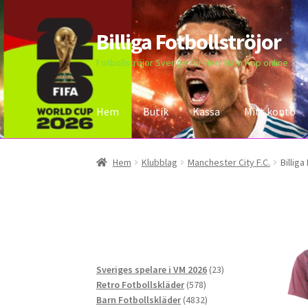
Billiga Fotbollströjor
Hoppa
Hoppa
till
till
Fotbollströjor Sverige för Herr Barn Köp online
navigering
innehåll
Hem
Butik
Kassa
Mitt konto
Hem
Bloggar
Butik
Kassa
Kontakta oss
Mitt 
Hem
Klubblag
Manchester City F.C.
Billig
23
Sveriges spelare i VM 2026
23
578
produkter
Retro Fotbollskläder
578
produkter
4832
Barn Fotbollskläder
4832