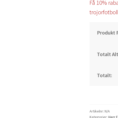
Få 10% raba
trojorfotbol
Produkt P
Totalt Al
Totalt:
Artikelnr:
N/A
Kategorier:
Herr 