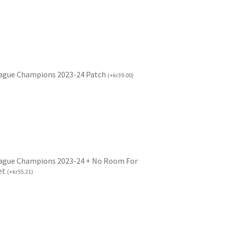
ague Champions 2023-24 Patch
(
+
kr
39.00
)
ague Champions 2023-24 + No Room For
et
(
+
kr
55.21
)