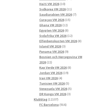
10
produkter
Haiti VM 2026
10
produkter
11
Sydkorea VM 2026
11
produkter
7
Saudiarabien VM 2026
7
15
produkter
Curaçao VM 2026
15
12
produkter
Ghana VM 2026
12
produkter
8
Egypten VM 2026
8
produkter
12
Sydafrika VM 2026
12
produkter
8
Elfenbenskusten VM 2026
8
3
produkter
Island VM 2026
3
produkter
9
Panama VM 2026
9
produkter
Bosnien och Hercegovina VM
22
2026
22
produkter
8
Kap Verde VM 2026
8
19
produkter
Jordan VM 2026
19
4
produkter
Iran VM 2026
4
produkter
5
Tunisien VM 2026
5
produkter
5
Venezuela VM 2026
5
3
produkter
DR Kongo VM 2026
3
12107
produkter
Klubblag
12107
produkter
916
FC Barcelona
916