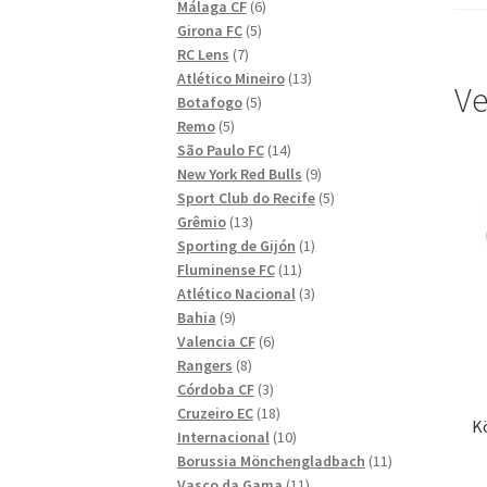
6
produkter
Málaga CF
6
5
produkter
Girona FC
5
7
produkter
RC Lens
7
produkter
13
Atlético Mineiro
13
Ve
5
produkter
Botafogo
5
5
produkter
Remo
5
produkter
14
São Paulo FC
14
produkter
9
New York Red Bulls
9
produkter
5
Sport Club do Recife
5
13
produkter
Grêmio
13
produkter
1
Sporting de Gijón
1
11
produkt
Fluminense FC
11
produkter
3
Atlético Nacional
3
9
produkter
Bahia
9
produkter
6
Valencia CF
6
8
produkter
Rangers
8
produkter
3
Córdoba CF
3
produkter
18
Cruzeiro EC
18
K
produkter
10
Internacional
10
produkter
11
Borussia Mönchengladbach
11
11
produkter
Vasco da Gama
11