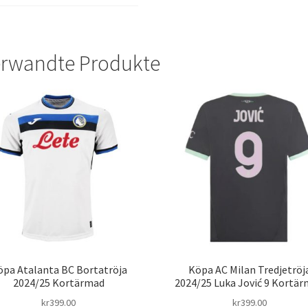
rwandte Produkte
öpa Atalanta BC Bortatröja
Köpa AC Milan Tredjetröj
2024/25 Kortärmad
2024/25 Luka Jović 9 Kortä
kr
399.00
kr
399.00