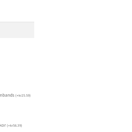
rmbands
(
+
kr
25.59
)
kor
(
+
kr
56.39
)