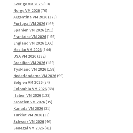
produktsidan
produkter
80
Sverige VM 2026
80
76
produkter
Norge VM 2026
76
produkter
173
Argentina VM 2026
173
169
produkter
Portugal VM 2026
169
291
produkter
Spanien VM 2026
291
produkter
199
Frankrike VM 2026
199
166
produkter
England VM 2026
166
144
produkter
Mexiko VM 2026
144
132
produkter
USA VM 2026
132
produkter
189
Brasilien VM 2026
189
produkter
158
Tyskland VM 2026
158
produkter
99
Nederländerna VM 2026
99
84
produkter
Belgien VM 2026
84
produkter
68
Colombia VM 2026
68
123
produkter
Italien VM 2026
123
produkter
35
Kroatien VM 2026
35
31
produkter
Kanada VM 2026
31
13
produkter
Turkiet VM 2026
13
produkter
46
Schweiz VM 2026
46
41
produkter
Senegal VM 2026
41