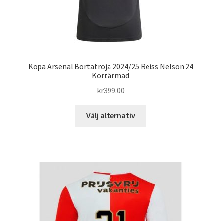
Köpa Arsenal Bortatröja 2024/25 Reiss Nelson 24
Kortärmad
kr
399.00
Den
Välj alternativ
här
produkten
har
flera
varianter.
De
olika
alternativen