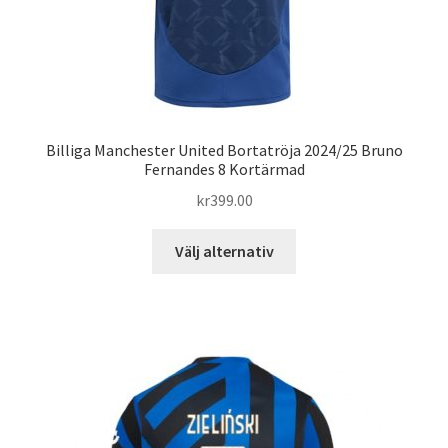
Billiga Manchester United Bortatröja 2024/25 Bruno
Fernandes 8 Kortärmad
kr
399.00
Den
Välj alternativ
här
produkten
har
flera
varianter.
De
olika
alternativen