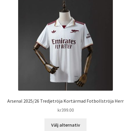
varianter.
De
olika
alternativen
kan
väljas
på
produktsidan
Arsenal 2025/26 Tredjetröja Kortärmad Fotbollströja Herr
kr
399.00
Den
Välj alternativ
här