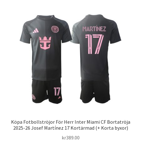
flera
varianter.
De
olika
alternativen
kan
väljas
på
produktsidan
Köpa Fotbollströjor För Herr Inter Miami CF Bortatröja
2025-26 Josef Martínez 17 Kortärmad (+ Korta byxor)
kr
389.00