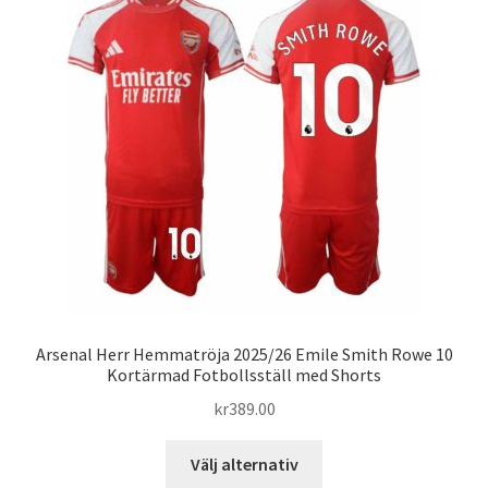
De
olika
alternativen
kan
väljas
på
produktsidan
Arsenal Herr Hemmatröja 2025/26 Emile Smith Rowe 10
Kortärmad Fotbollsställ med Shorts
kr
389.00
Den
Välj alternativ
här