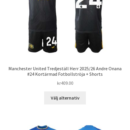
Manchester United Tredjeställ Herr 2025/26 Andre Onana
#24 Kortärmad Fotbollströja + Shorts
kr
409.00
Den
Välj alternativ
här
produkten
har
flera