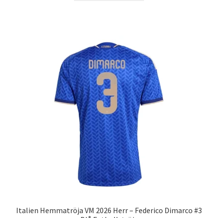
produkten
har
flera
varianter.
De
olika
alternativen
kan
väljas
på
produktsidan
Italien Hemmatröja VM 2026 Herr – Federico Dimarco #3