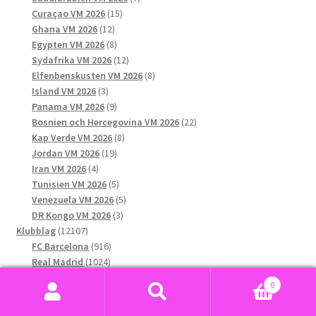
15
produkter
Curaçao VM 2026
15
12
produkter
Ghana VM 2026
12
produkter
8
Egypten VM 2026
8
produkter
12
Sydafrika VM 2026
12
produkter
8
Elfenbenskusten VM 2026
8
3
produkter
Island VM 2026
3
produkter
9
Panama VM 2026
9
produkter
22
Bosnien och Hercegovina VM 2026
22
8
produkter
Kap Verde VM 2026
8
19
produkter
Jordan VM 2026
19
4
produkter
Iran VM 2026
4
produkter
5
Tunisien VM 2026
5
produkter
5
Venezuela VM 2026
5
3
produkter
DR Kongo VM 2026
3
12107
produkter
Klubblag
12107
produkter
916
FC Barcelona
916
1024
produkter
Real Madrid
1024
produkter
552
Paris Saint-Germain F.C.
552
0
536
produkter
FC Bayern München
536
Sök
Sök
563
produkter
Chelsea
563