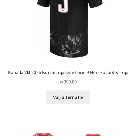
väljas
på
produktsidan
Kanada VM 2026 Bortatröja Cyle Larin 9 Herr Fotbollströja
kr
399.00
Den
Välj alternativ
här
produkten
har
flera
varianter.