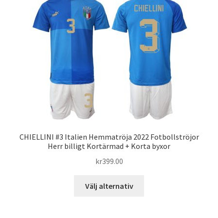
varianter.
De
olika
alternativen
kan
väljas
på
produktsidan
CHIELLINI #3 Italien Hemmatröja 2022 Fotbollströjor
Herr billigt Kortärmad + Korta byxor
kr
399.00
Den
Välj alternativ
här
produkten
har