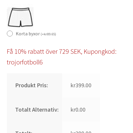
Korta byxor
(
+
kr
89.65
)
Få 10% rabatt över 729 SEK, Kupongkod:
trojorfotboll6
Produkt Pris:
kr399.00
Totalt Alternativ:
kr0.00