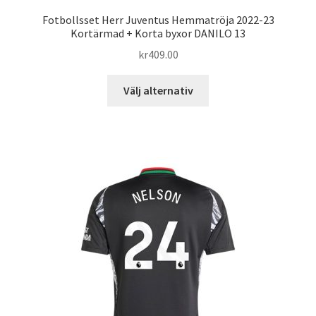
Fotbollsset Herr Juventus Hemmatröja 2022-23
Kortärmad + Korta byxor DANILO 13
kr
409.00
Den
Välj alternativ
här
produkten
har
flera
varianter.
De
olika
alternativen
kan
väljas
på
produktsidan