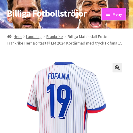
Billiga Fotbollströjor
Hoppa
Hoppa
Meny
till
till
navigering
innehåll
Hem
Hem
Landslag
Frankrike
Billiga Matchställ Fotboll
Frankrike Herr Bortaställ EM 2024 Kortärmad med tryck Fofana 19
Bloggar
Butik
Kassa
Kontakta oss
Mitt konto
Storleksguiden