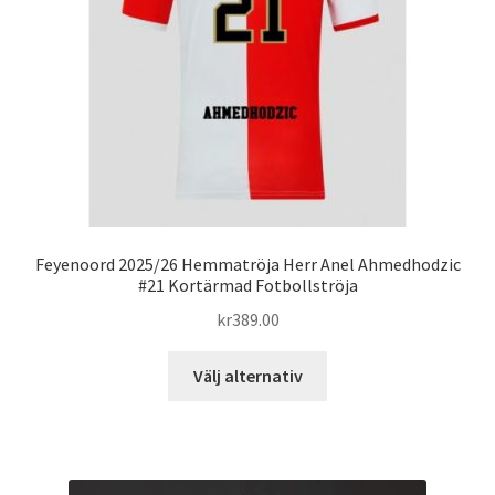
kan
väljas
på
produktsidan
Feyenoord 2025/26 Hemmatröja Herr Anel Ahmedhodzic
#21 Kortärmad Fotbollströja
kr
389.00
Den
Välj alternativ
här
produkten
har
flera