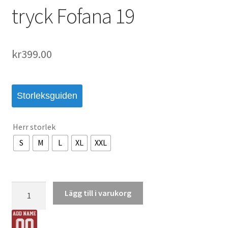
tryck Fofana 19
kr
399.00
Storleksguiden
Herr storlek
S
M
L
XL
XXL
Billiga
Lägg till i varukorg
Matchställ
Fotboll
Frankrike