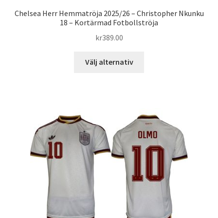
Chelsea Herr Hemmatröja 2025/26 – Christopher Nkunku
18 – Kortärmad Fotbollströja
kr
389.00
Den
Välj alternativ
här
produkten
har
flera
varianter.
De
olika
alternativen
kan
väljas
på
produktsidan