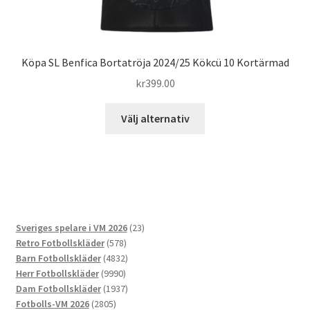
Köpa SL Benfica Bortatröja 2024/25 Kökcü 10 Kortärmad
kr
399.00
Den
Välj alternativ
här
produkten
har
flera
varianter.
De
23
Sveriges spelare i VM 2026
23
olika
578
produkter
Retro Fotbollskläder
578
alternativen
produkter
4832
Barn Fotbollskläder
4832
kan
9990
produkter
Herr Fotbollskläder
9990
väljas
produkter
1937
Dam Fotbollskläder
1937
på
2805
produkter
Fotbolls-VM 2026
2805