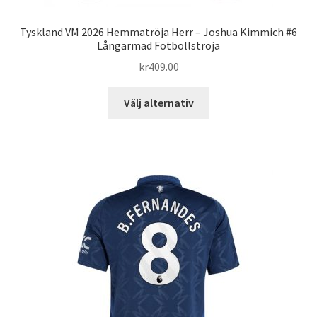
Tyskland VM 2026 Hemmatröja Herr – Joshua Kimmich #6
Långärmad Fotbollströja
kr
409.00
Den
Välj alternativ
här
produkten
har
flera
varianter.
De
olika
alternativen
kan
väljas
på
produktsidan