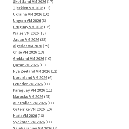
produkter
17
Skottland VM 2026
17
12
produkter
Tjeckien VM 2026
12
10
produkter
Ukraina VM 2026
10
8
produkter
Ungern VM 2026
8
produkter
16
Uruguay VM 2026
16
13
produkter
Wales VM 2026
13
produkter
38
Japan VM 2026
38
produkter
29
Algeriet VM 2026
29
13
produkter
Chile VM 2026
13
produkter
10
Grekland VM 2026
10
13
produkter
Qatar VM 2026
13
produkter
12
Nya Zeeland VM 2026
12
6
produkter
Nordirland VM 2026
6
11
produkter
Ecuador VM 2026
11
produkter
11
Paraguay VM 2026
11
45
produkter
Marocko VM 2026
45
produkter
11
Australien VM 2026
11
20
produkter
Österrike VM 2026
20
10
produkter
Haiti VM 2026
10
produkter
11
Sydkorea VM 2026
11
produkter
7
Saudiarabien VM 2026
7