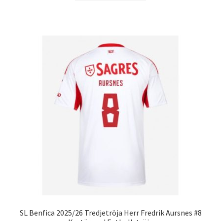
produkten
har
flera
varianter.
De
olika
alternativen
kan
väljas
på
produktsidan
SL Benfica 2025/26 Tredjetröja Herr Fredrik Aursnes #8