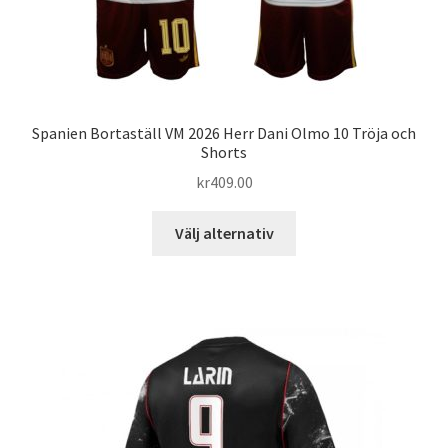
Spanien Bortaställ VM 2026 Herr Dani Olmo 10 Tröja och
Shorts
kr
409.00
Den
Välj alternativ
här
produkten
har
flera
varianter.
De
olika
alternativen
kan