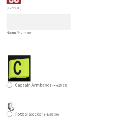
Herr
(
+
kr
39.06
)
Bortaställ
EM
2024
Namn / Nummer
Kortärmad
med
tryck
Fofana
19
mängd
Captain Armbands
(
+
kr
25.59
)
Fotbollsockor
(
+
kr
56.39
)