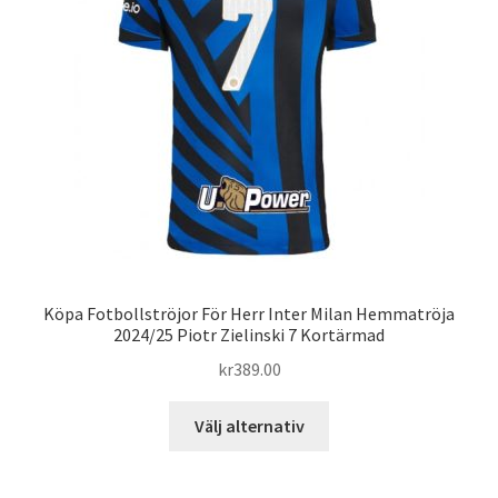
kan
väljas
på
produktsidan
Köpa Fotbollströjor För Herr Inter Milan Hemmatröja
2024/25 Piotr Zielinski 7 Kortärmad
kr
389.00
Den
Välj alternativ
här
produkten
har