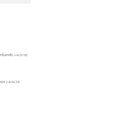
rmbands
(
+
kr
25.59
)
kor
(
+
kr
56.39
)