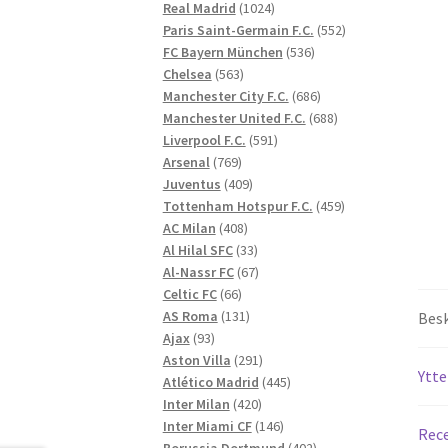
1024
produkter
Real Madrid
1024
produkter
552
Paris Saint-Germain F.C.
552
536
produkter
FC Bayern München
536
563
produkter
Chelsea
563
produkter
686
Manchester City F.C.
686
produkter
688
Manchester United F.C.
688
591
produkter
Liverpool F.C.
591
769
produkter
Arsenal
769
produkter
409
Juventus
409
produkter
459
Tottenham Hotspur F.C.
459
408
produkter
AC Milan
408
produkter
33
Al Hilal SFC
33
produkter
67
Al-Nassr FC
67
66
produkter
Celtic FC
66
produkter
131
AS Roma
131
Besk
93
produkter
Ajax
93
produkter
291
Aston Villa
291
Ytte
produkter
445
Atlético Madrid
445
420
produkter
Inter Milan
420
produkter
146
Inter Miami CF
146
Rece
produkter
402
Borussia Dortmund
402