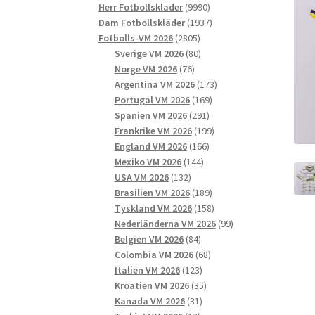
9990
produkter
Herr Fotbollskläder
9990
produkter
1937
Dam Fotbollskläder
1937
2805
produkter
Fotbolls-VM 2026
2805
produkter
80
Sverige VM 2026
80
76
produkter
Norge VM 2026
76
produkter
173
Argentina VM 2026
173
169
produkter
Portugal VM 2026
169
291
produkter
Spanien VM 2026
291
produkter
199
Frankrike VM 2026
199
166
produkter
England VM 2026
166
144
produkter
Mexiko VM 2026
144
132
produkter
USA VM 2026
132
produkter
189
Brasilien VM 2026
189
produkter
158
Tyskland VM 2026
158
produkter
99
Nederländerna VM 2026
99
84
produkter
Belgien VM 2026
84
produkter
68
Colombia VM 2026
68
123
produkter
Italien VM 2026
123
produkter
35
Kroatien VM 2026
35
31
produkter
Kanada VM 2026
31