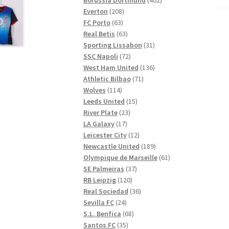
208
produkter
Everton
208
63
produkter
FC Porto
63
produkter
63
Real Betis
63
produkter
31
Sporting Lissabon
31
72
produkter
SSC Napoli
72
produkter
136
West Ham United
136
71
produkter
Athletic Bilbao
71
114
produkter
Wolves
114
produkter
15
Leeds United
15
23
produkter
River Plate
23
17
produkter
LA Galaxy
17
produkter
12
Leicester City
12
produkter
189
Newcastle United
189
produkter
61
Olympique de Marseille
61
37
produkter
SE Palmeiras
37
120
produkter
RB Leipzig
120
produkter
36
Real Sociedad
36
24
produkter
Sevilla FC
24
produkter
68
S.L. Benfica
68
35
produkter
Santos FC
35