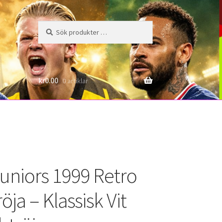
Sök
Sök
efter:
6
kr
0.00
0 artiklar
uniors 1999 Retro
öja – Klassisk Vit