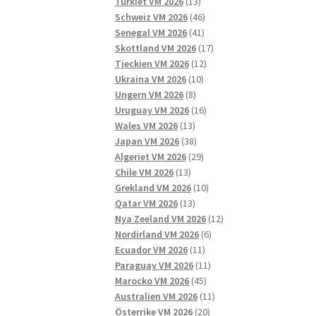
13
produkter
Turkiet VM 2026
13
produkter
46
Schweiz VM 2026
46
41
produkter
Senegal VM 2026
41
produkter
17
Skottland VM 2026
17
12
produkter
Tjeckien VM 2026
12
10
produkter
Ukraina VM 2026
10
8
produkter
Ungern VM 2026
8
produkter
16
Uruguay VM 2026
16
13
produkter
Wales VM 2026
13
produkter
38
Japan VM 2026
38
produkter
29
Algeriet VM 2026
29
13
produkter
Chile VM 2026
13
produkter
10
Grekland VM 2026
10
13
produkter
Qatar VM 2026
13
produkter
12
Nya Zeeland VM 2026
12
6
produkter
Nordirland VM 2026
6
11
produkter
Ecuador VM 2026
11
produkter
11
Paraguay VM 2026
11
45
produkter
Marocko VM 2026
45
produkter
11
Australien VM 2026
11
20
produkter
Österrike VM 2026
20