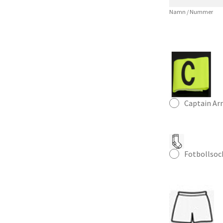
Vit
Namn / Nummer
Fotbollströja
mängd
Captain A
Fotbollsoc