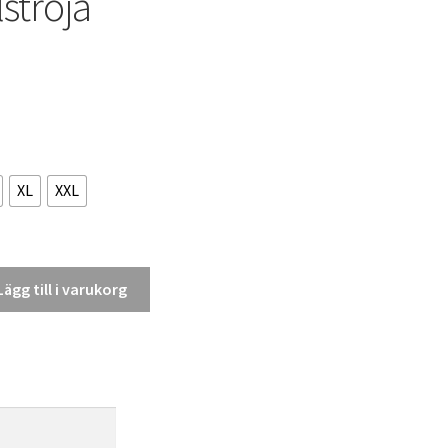
ströja
XL
XXL
Lägg till i varukorg