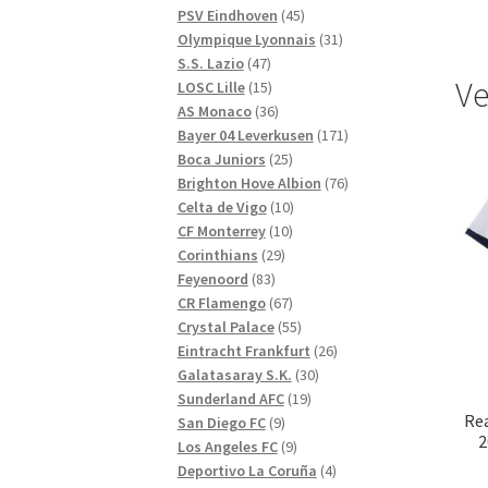
produkter
45
PSV Eindhoven
45
produkter
31
Olympique Lyonnais
31
47
produkter
S.S. Lazio
47
Ve
produkter
15
LOSC Lille
15
produkter
36
AS Monaco
36
produkter
171
Bayer 04 Leverkusen
171
25
produkter
Boca Juniors
25
produkter
76
Brighton Hove Albion
76
10
produkter
Celta de Vigo
10
10
produkter
CF Monterrey
10
29
produkter
Corinthians
29
83
produkter
Feyenoord
83
produkter
67
CR Flamengo
67
produkter
55
Crystal Palace
55
produkter
26
Eintracht Frankfurt
26
30
produkter
Galatasaray S.K.
30
19
produkter
Sunderland AFC
19
Re
9
produkter
San Diego FC
9
2
produkter
9
Los Angeles FC
9
produkter
4
Deportivo La Coruña
4