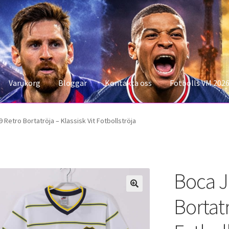
Varukorg
Bloggar
Kontakta oss
Fotbolls VM 202
konto
Storleksguiden
Varukorg
 Retro Bortatröja – Klassisk Vit Fotbollströja
Boca J
Bortatr