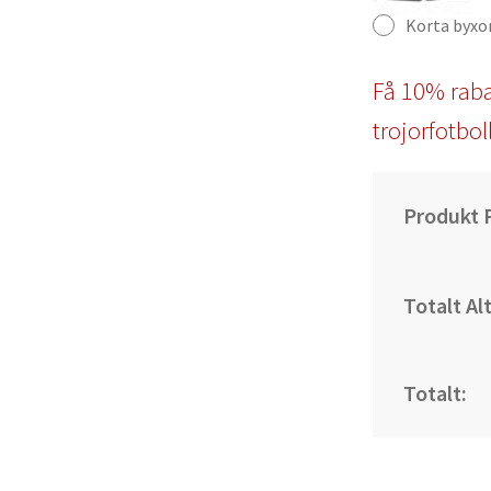
Korta byxo
Få 10% raba
trojorfotbol
Produkt P
Totalt Al
Totalt: