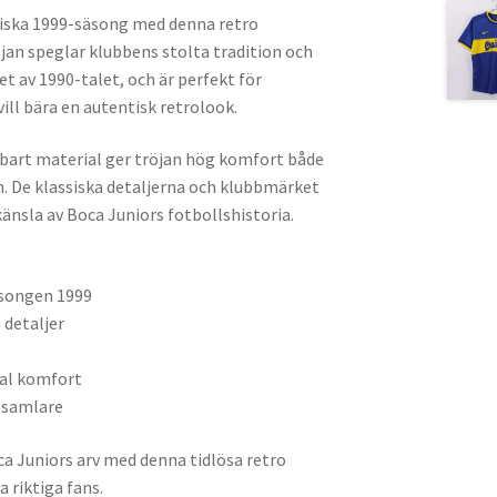
niska 1999-säsong med denna retro
röjan speglar klubbens stolta tradition och
et av 1990-talet, och är perfekt för
ll bära en autentisk retrolook.
gsbart material ger tröjan hög komfort både
. De klassiska detaljerna och klubbmärket
änsla av Boca Juniors fotbollshistoria.
äsongen 1999
 detaljer
l
mal komfort
 samlare
oca Juniors arv med denna tidlösa retro
a riktiga fans.