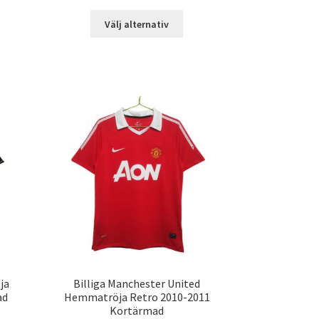
Den
Välj alternativ
n
här
produkten
dukten
har
flera
ra
varianter.
ianter.
De
olika
ka
alternativen
ernativen
kan
väljas
jas
på
produktsidan
duktsidan
ja
Billiga Manchester United
ad
Hemmatröja Retro 2010-2011
Kortärmad