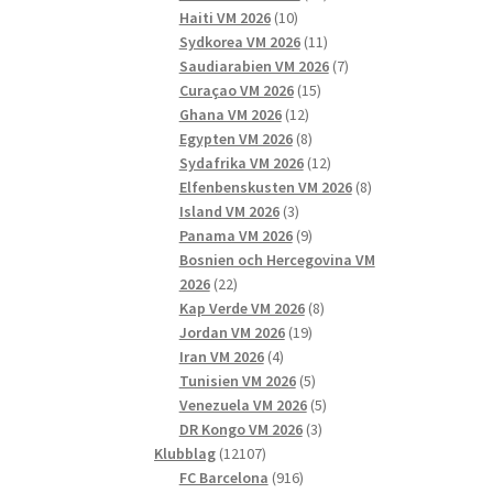
10
produkter
Haiti VM 2026
10
produkter
11
Sydkorea VM 2026
11
produkter
7
Saudiarabien VM 2026
7
15
produkter
Curaçao VM 2026
15
12
produkter
Ghana VM 2026
12
produkter
8
Egypten VM 2026
8
produkter
12
Sydafrika VM 2026
12
produkter
8
Elfenbenskusten VM 2026
8
3
produkter
Island VM 2026
3
produkter
9
Panama VM 2026
9
produkter
Bosnien och Hercegovina VM
22
2026
22
produkter
8
Kap Verde VM 2026
8
19
produkter
Jordan VM 2026
19
4
produkter
Iran VM 2026
4
produkter
5
Tunisien VM 2026
5
produkter
5
Venezuela VM 2026
5
3
produkter
DR Kongo VM 2026
3
12107
produkter
Klubblag
12107
produkter
916
FC Barcelona
916