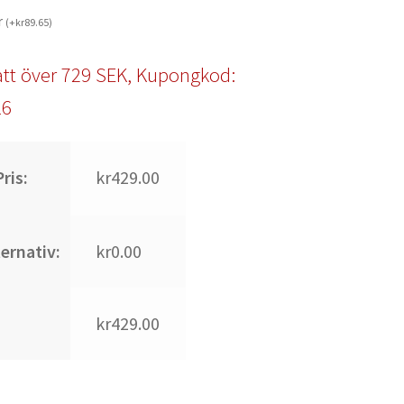
r
(
+
kr
89.65
)
tt över 729 SEK, Kupongkod:
l6
ris:
kr429.00
ternativ:
kr0.00
kr429.00