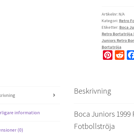
Artikelnr:
N/A
Kategori:
Retro F
Etiketter:
Boca Ju
Retro Bortatröja 
Juniors Retro Bor
Bortatröja
Pi
R
nt
e
er
d
es
di
Beskrivning
t
t
rivning
Boca Juniors 1999 R
rligare information
Fotbollströja
nsioner (0)