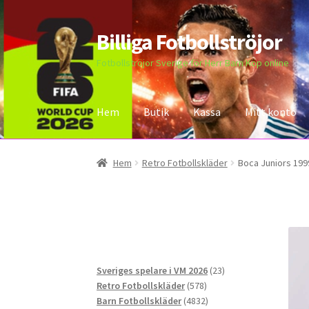
Billiga Fotbollströjor
Hoppa
Hoppa
till
till
Fotbollströjor Sverige för Herr Barn Köp online
navigering
innehåll
Hem
Butik
Kassa
Mitt konto
Hem
Bloggar
Butik
Kassa
Kontakta oss
Mitt 
Hem
Retro Fotbollskläder
Boca Juniors 1999
23
Sveriges spelare i VM 2026
23
578
produkter
Retro Fotbollskläder
578
produkter
4832
Barn Fotbollskläder
4832