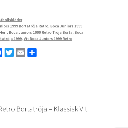
otbollskläder
niors 1999 Bortatröja Retro
,
Boca Juniors 1999
Herr
,
Boca Juniors 1999 Retro Tröja Borta
,
Boca
tatröja 1999
,
Vit Boca Juniors 1999 Retro
Fa
T
E
D
ce
wi
m
el
b
tt
ai
a
o
er
l
o
k
etro Bortatröja – Klassisk Vit