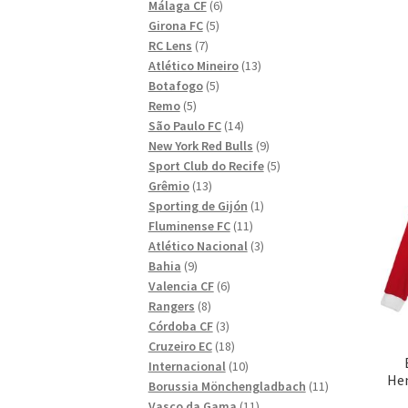
6
produkter
Málaga CF
6
5
produkter
Girona FC
5
7
produkter
RC Lens
7
produkter
13
Atlético Mineiro
13
5
produkter
Botafogo
5
5
produkter
Remo
5
produkter
14
São Paulo FC
14
produkter
9
New York Red Bulls
9
produkter
5
Sport Club do Recife
5
13
produkter
Grêmio
13
produkter
1
Sporting de Gijón
1
11
produkt
Fluminense FC
11
produkter
3
Atlético Nacional
3
9
produkter
Bahia
9
produkter
6
Valencia CF
6
8
produkter
Rangers
8
produkter
3
Córdoba CF
3
produkter
18
Cruzeiro EC
18
produkter
10
Internacional
10
Hem
produkter
11
Borussia Mönchengladbach
11
11
produkter
Vasco da Gama
11