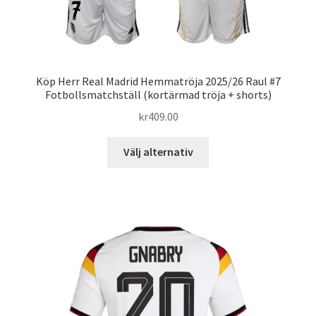
Köp Herr Real Madrid Hemmatröja 2025/26 Raul #7
Fotbollsmatchställ (kortärmad tröja + shorts)
kr
409.00
Den
Välj alternativ
här
produkten
har
flera
varianter.
De
olika
alternativen
kan