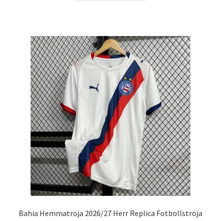
produkten
har
flera
varianter.
De
olika
alternativen
kan
väljas
på
produktsidan
Bahia Hemmatröja 2026/27 Herr Replica Fotbollströja