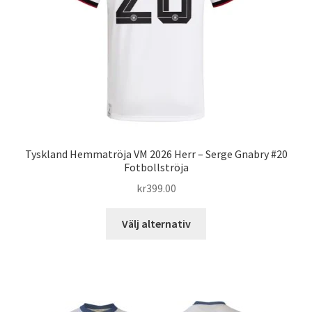
väljas
på
produktsidan
Tyskland Hemmatröja VM 2026 Herr – Serge Gnabry #20
Fotbollströja
kr
399.00
Den
Välj alternativ
här
produkten
har
flera
varianter.