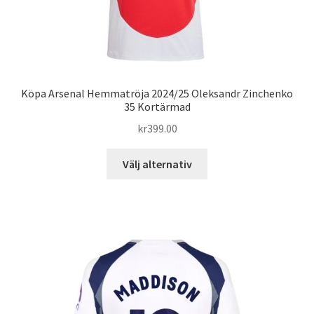
Köpa Arsenal Hemmatröja 2024/25 Oleksandr Zinchenko
35 Kortärmad
kr
399.00
Den
Välj alternativ
här
produkten
har
flera
varianter.
De
olika
alternativen
kan