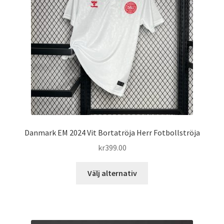
alternativen
kan
väljas
på
produktsidan
Danmark EM 2024 Vit Bortatröja Herr Fotbollströja
kr
399.00
Den
Välj alternativ
här
produkten
har
flera