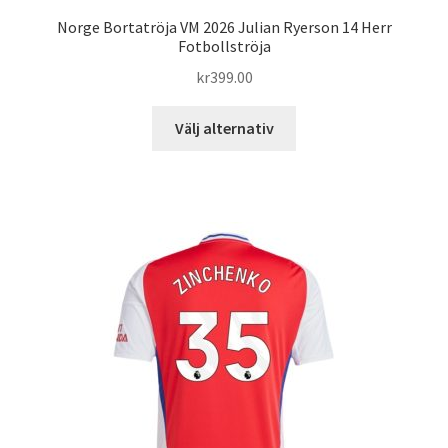
Norge Bortatröja VM 2026 Julian Ryerson 14 Herr
Fotbollströja
kr
399.00
Den
Välj alternativ
här
produkten
har
flera
varianter.
De
olika
alternativen
kan
väljas
på
produktsidan