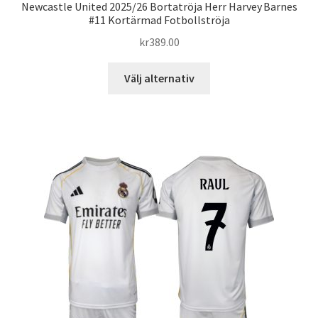
Newcastle United 2025/26 Bortatröja Herr Harvey Barnes
#11 Kortärmad Fotbollströja
kr
389.00
Den
Välj alternativ
här
produkten
har
flera
varianter.
De
olika
alternativen
kan
väljas
på
produktsidan