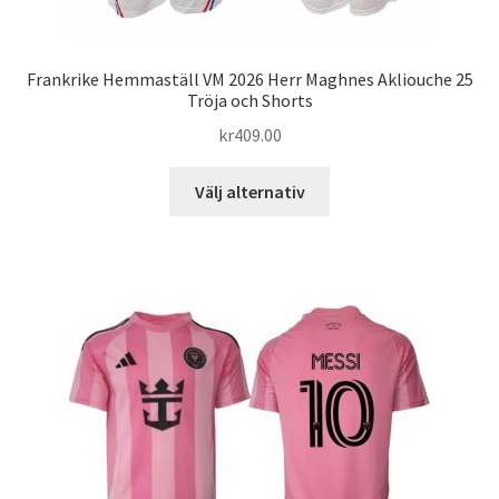
Frankrike Hemmaställ VM 2026 Herr Maghnes Akliouche 25
Tröja och Shorts
kr
409.00
Den
Välj alternativ
här
produkten
har
flera
varianter.
De
olika
alternativen
kan
väljas
på