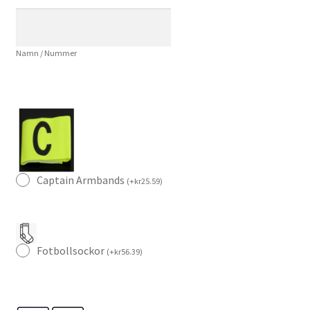
2026
Herr
Replica
Namn / Nummer
Fotbollströja
mängd
Captain Armbands
(
+
kr
25.59
)
Fotbollsockor
(
+
kr
56.39
)