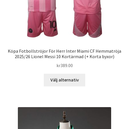
produktsidan
Köpa Fotbollströjor För Herr Inter Miami CF Hemmatröja
2025/26 Lionel Messi 10 Kortärmad (+ Korta byxor)
kr
389.00
Den
Välj alternativ
här
produkten
har
flera
varianter.
De
olika