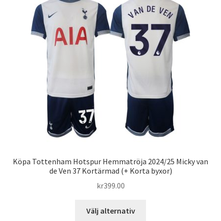
De
olika
alternativen
kan
väljas
på
produktsidan
Köpa Tottenham Hotspur Hemmatröja 2024/25 Micky van
de Ven 37 Kortärmad (+ Korta byxor)
kr
399.00
Den
Välj alternativ
här