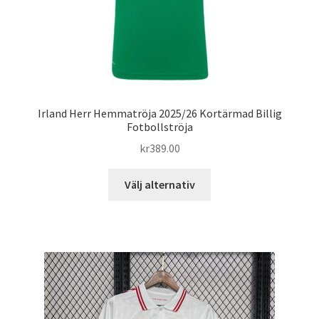
Irland Herr Hemmatröja 2025/26 Kortärmad Billig
Fotbollströja
kr
389.00
Den
Välj alternativ
här
produkten
har
flera
varianter.
De
olika