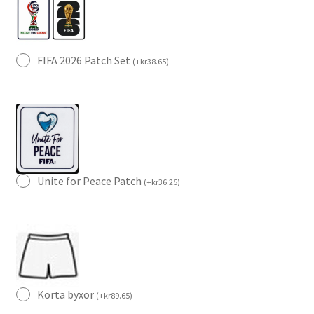
FIFA 2026 Patch Set
(
+
kr
38.65
)
Unite for Peace Patch
(
+
kr
36.25
)
Korta byxor
(
+
kr
89.65
)