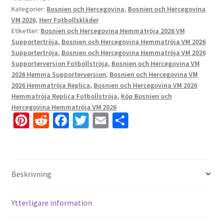
Kategorier:
Bosnien och Hercegovina
,
Bosnien och Hercegovina
VM 2026
,
Herr Fotbollskläder
Etiketter:
Bosnien och Hercegovina Hemmatröja 2026 VM
Supportertröja
,
Bosnien och Hercegovina Hemmatröja VM 2026
Supportertröja
,
Bosnien och Hercegovina Hemmatröja VM 2026
Supporterversion Fotbollströja
,
Bosnien och Hercegovina VM
2026 Hemma Supporterversion
,
Bosnien och Hercegovina VM
2026 Hemmatröja Replica
,
Bosnien och Hercegovina VM 2026
Hemmatröja Replica Fotbollströja
,
Köp Bosnien och
Hercegovina Hemmatröja VM 2026
Pi
R
Fa
T
E
D
nt
e
ce
wi
m
el
er
d
b
tt
ai
a
es
di
o
er
l
Beskrivning
t
t
o
k
Ytterligare information