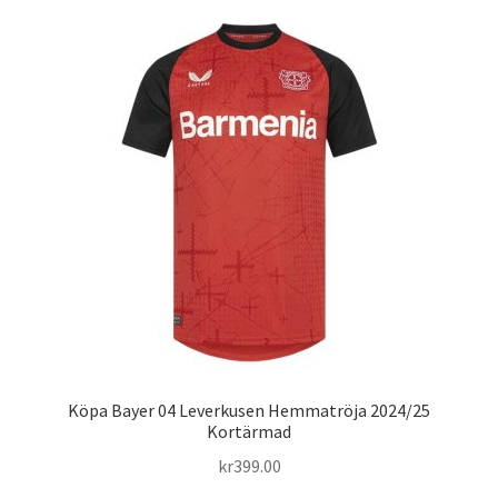
flera
varianter.
De
olika
alternativen
kan
väljas
på
produktsidan
Köpa Bayer 04 Leverkusen Hemmatröja 2024/25
Kortärmad
kr
399.00