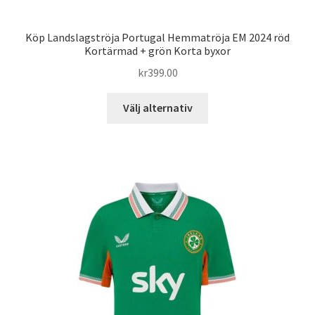
Köp Landslagströja Portugal Hemmatröja EM 2024 röd
Kortärmad + grön Korta byxor
kr
399.00
Den
Välj alternativ
här
produkten
har
flera
varianter.
De
olika
alternativen
kan
väljas
på
produktsidan