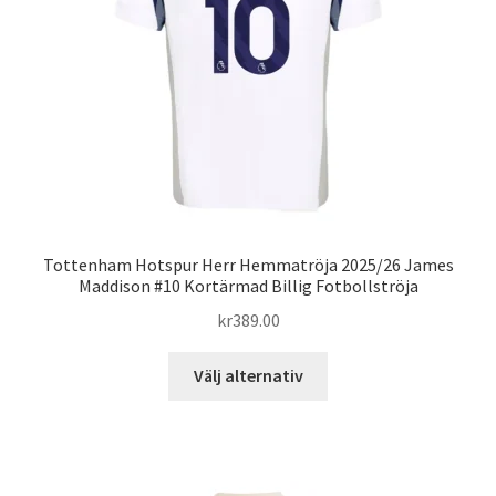
väljas
på
produktsidan
Tottenham Hotspur Herr Hemmatröja 2025/26 James
Maddison #10 Kortärmad Billig Fotbollströja
kr
389.00
Den
Välj alternativ
här
produkten
har
flera