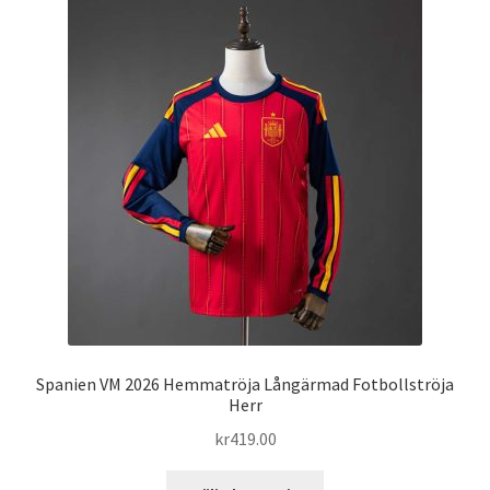
varianter.
De
olika
alternativen
kan
väljas
på
produktsidan
Spanien VM 2026 Hemmatröja Långärmad Fotbollströja
Herr
kr
419.00
Den