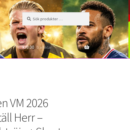
Sök
Sök
efter:
6
kr
0.00
0 artiklar
ien VM 2026
äll Herr –