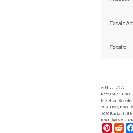
Totalt Al
Totalt:
Artikelnr:
N/A
Kategorier:
Brasil
Etiketter:
Brasilie
2026 Herr
,
Brasili
2026 Bortaställ H
Brasilien VM 2026
Pi
R