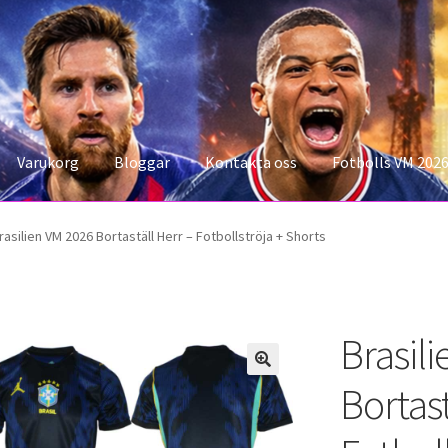
Varukorg
Bloggar
Kontakta oss
Fotbolls VM 202
konto
Storleksguiden
Varukorg
rasilien VM 2026 Bortaställ Herr – Fotbollströja + Shorts
Brasil
Bortast