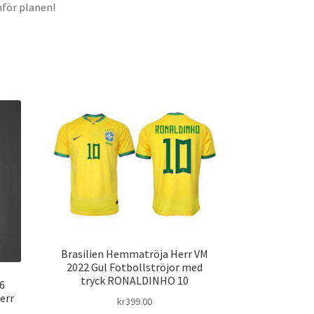
nför planen!
Brasilien Hemmatröja Herr VM
2022 Gul Fotbollströjor med
tryck RONALDINHO 10
6
err
kr
399.00