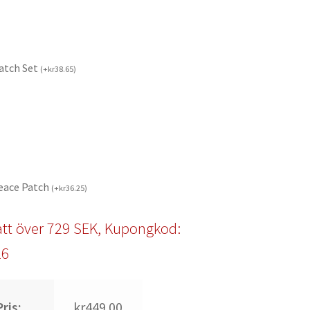
Patch Set
(
+
kr
38.65
)
Peace Patch
(
+
kr
36.25
)
tt över 729 SEK, Kupongkod:
l6
ris:
kr449.00