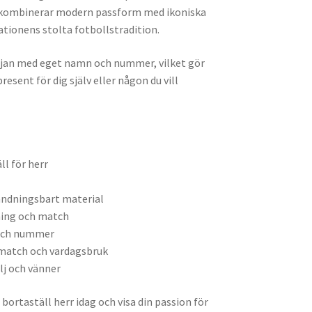
n kombinerar modern passform med ikoniska
ationens stolta fotbollstradition.
jan med eget namn och nummer, vilket gör
resent för dig själv eller någon du vill
ll för herr
s
andningsbart material
ning och match
och nummer
 match och vardagsbruk
lj och vänner
 bortaställ herr idag och visa din passion för