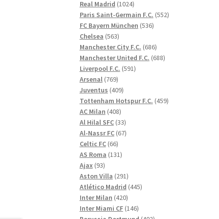
1024
produkter
Real Madrid
1024
produkter
552
Paris Saint-Germain F.C.
552
536
produkter
FC Bayern München
536
563
produkter
Chelsea
563
produkter
686
Manchester City F.C.
686
produkter
688
Manchester United F.C.
688
591
produkter
Liverpool F.C.
591
769
produkter
Arsenal
769
produkter
409
Juventus
409
produkter
459
Tottenham Hotspur F.C.
459
408
produkter
AC Milan
408
produkter
33
Al Hilal SFC
33
produkter
67
Al-Nassr FC
67
66
produkter
Celtic FC
66
produkter
131
AS Roma
131
93
produkter
Ajax
93
produkter
291
Aston Villa
291
produkter
445
Atlético Madrid
445
420
produkter
Inter Milan
420
produkter
146
Inter Miami CF
146
produkter
402
Borussia Dortmund
402