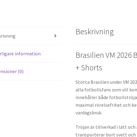
nt
e
er
d
es
di
Beskrivning
t
t
rivning
Brasilien VM 2026 B
rligare information
+ Shorts
nsioner (0)
Stötta Brasilien under VM 202
alla fotbollsfans som vill ko
innehåller både fotbollströja
maximal rörelsefrihet och be
vardagsbruk.
Tröjan är tillverkad i lätt o
transporterar bort svett och 