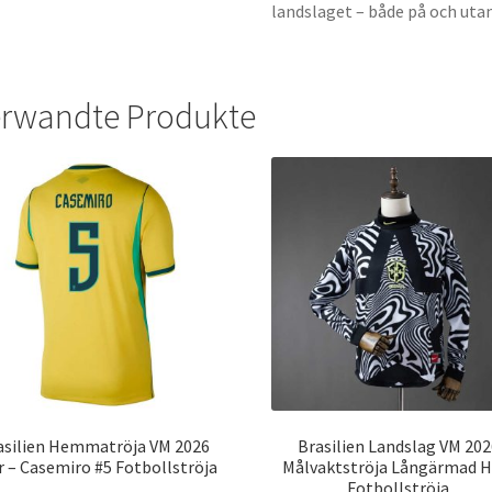
landslaget – både på och uta
rwandte Produkte
asilien Hemmatröja VM 2026
Brasilien Landslag VM 202
r – Casemiro #5 Fotbollströja
Målvaktströja Långärmad H
Fotbollströja