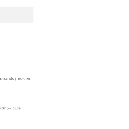
rmbands
(
+
kr
25.59
)
kor
(
+
kr
56.39
)