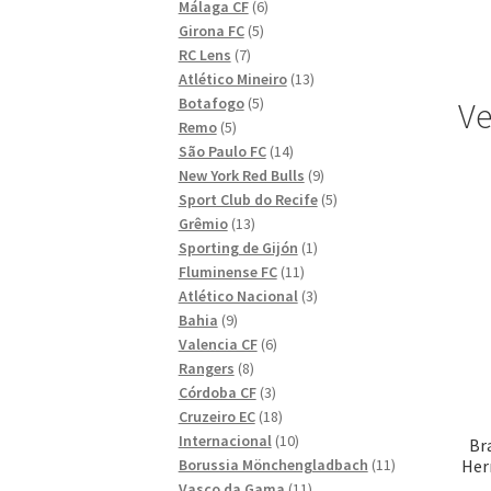
6
produkter
Málaga CF
6
5
produkter
Girona FC
5
7
produkter
RC Lens
7
produkter
13
Atlético Mineiro
13
5
produkter
Botafogo
5
Ve
5
produkter
Remo
5
produkter
14
São Paulo FC
14
produkter
9
New York Red Bulls
9
produkter
5
Sport Club do Recife
5
13
produkter
Grêmio
13
produkter
1
Sporting de Gijón
1
11
produkt
Fluminense FC
11
produkter
3
Atlético Nacional
3
9
produkter
Bahia
9
produkter
6
Valencia CF
6
8
produkter
Rangers
8
produkter
3
Córdoba CF
3
produkter
18
Cruzeiro EC
18
produkter
10
Internacional
10
Br
produkter
11
Her
Borussia Mönchengladbach
11
11
produkter
Vasco da Gama
11