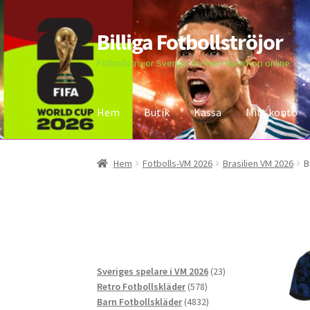
Billiga Fotbollströjor
Hoppa
Hoppa
till
till
Fotbollströjor Sverige för Herr Barn Köp online
navigering
innehåll
Hem
Butik
Kassa
Mitt konto
Hem
Bloggar
Butik
Kassa
Kontakta oss
Mitt 
Hem
Fotbolls-VM 2026
Brasilien VM 2026
B
23
Sveriges spelare i VM 2026
23
578
produkter
Retro Fotbollskläder
578
produkter
4832
Barn Fotbollskläder
4832