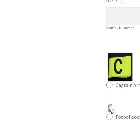
(
+
kr
39.06
)
–
Fotbollströja
+
Namn / Nummer
Shorts
mängd
Captain A
Fotbollsoc