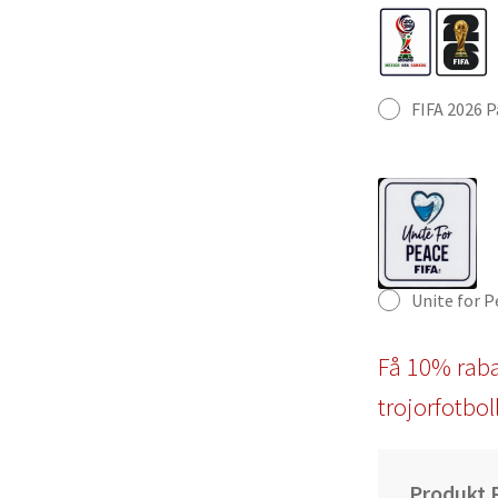
FIFA 2026 
Unite for 
Få 10% raba
trojorfotbol
Produkt P