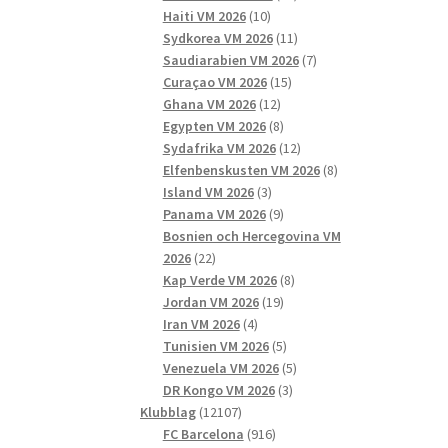
10
produkter
Haiti VM 2026
10
produkter
11
Sydkorea VM 2026
11
produkter
7
Saudiarabien VM 2026
7
15
produkter
Curaçao VM 2026
15
12
produkter
Ghana VM 2026
12
produkter
8
Egypten VM 2026
8
produkter
12
Sydafrika VM 2026
12
produkter
8
Elfenbenskusten VM 2026
8
3
produkter
Island VM 2026
3
produkter
9
Panama VM 2026
9
produkter
Bosnien och Hercegovina VM
22
2026
22
produkter
8
Kap Verde VM 2026
8
19
produkter
Jordan VM 2026
19
4
produkter
Iran VM 2026
4
produkter
5
Tunisien VM 2026
5
produkter
5
Venezuela VM 2026
5
3
produkter
DR Kongo VM 2026
3
12107
produkter
Klubblag
12107
produkter
916
FC Barcelona
916