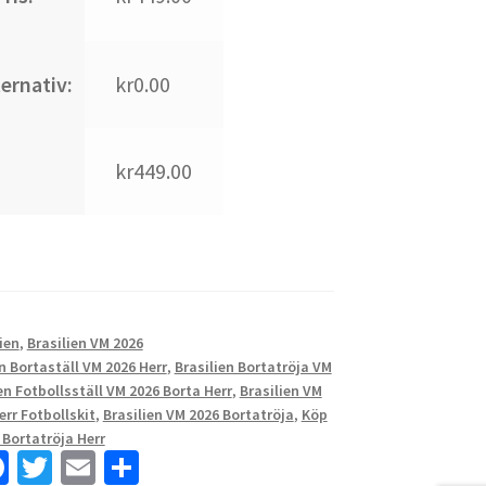
ternativ:
kr0.00
kr449.00
ien
,
Brasilien VM 2026
n Bortaställ VM 2026 Herr
,
Brasilien Bortatröja VM
en Fotbollsställ VM 2026 Borta Herr
,
Brasilien VM
err Fotbollskit
,
Brasilien VM 2026 Bortatröja
,
Köp
 Bortatröja Herr
Fa
T
E
D