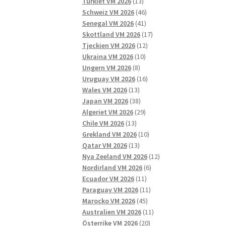
13
produkter
Turkiet VM 2026
13
produkter
46
Schweiz VM 2026
46
41
produkter
Senegal VM 2026
41
produkter
17
Skottland VM 2026
17
12
produkter
Tjeckien VM 2026
12
10
produkter
Ukraina VM 2026
10
8
produkter
Ungern VM 2026
8
produkter
16
Uruguay VM 2026
16
13
produkter
Wales VM 2026
13
produkter
38
Japan VM 2026
38
produkter
29
Algeriet VM 2026
29
13
produkter
Chile VM 2026
13
produkter
10
Grekland VM 2026
10
13
produkter
Qatar VM 2026
13
produkter
12
Nya Zeeland VM 2026
12
6
produkter
Nordirland VM 2026
6
11
produkter
Ecuador VM 2026
11
produkter
11
Paraguay VM 2026
11
45
produkter
Marocko VM 2026
45
produkter
11
Australien VM 2026
11
20
produkter
Österrike VM 2026
20