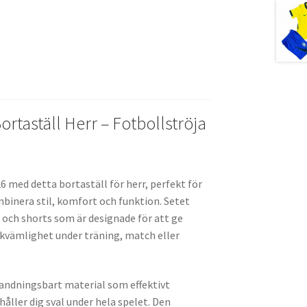
ce
wi
m
el
b
tt
ai
a
o
er
l
o
k
ortaställ Herr – Fotbollströja
6 med detta bortaställ för herr, perfekt för
mbinera stil, komfort och funktion. Setet
 och shorts som är designade för att ge
kvämlighet under träning, match eller
ch andningsbart material som effektivt
håller dig sval under hela spelet. Den