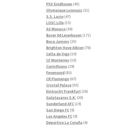
produkter
45
PSV Eindhoven
45
produkter
31
Olympique Lyonnais
31
47
produkter
S.S. Lazio
47
produkter
15
LOSC Lille
15
produkter
36
AS Monaco
36
produkter
171
Bayer 04 Leverkusen
171
25
produkter
Boca Juniors
25
produkter
76
Brighton Hove Albion
76
10
produkter
Celta de Vigo
10
10
produkter
CF Monterrey
10
29
produkter
Corinthians
29
83
produkter
Feyenoord
83
produkter
67
CR Flamengo
67
produkter
55
Crystal Palace
55
produkter
26
Eintracht Frankfurt
26
30
produkter
Galatasaray S.K.
30
19
produkter
Sunderland AFC
19
9
produkter
San Diego FC
9
produkter
9
Los Angeles FC
9
produkter
4
Deportivo La Coruña
4