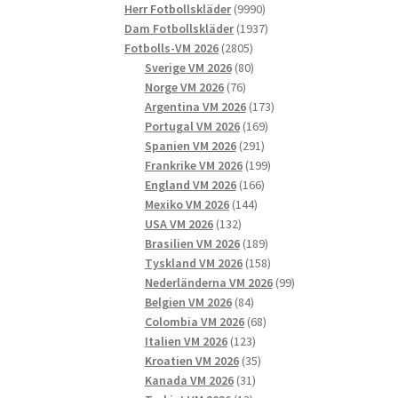
9990
produkter
Herr Fotbollskläder
9990
produkter
1937
Dam Fotbollskläder
1937
2805
produkter
Fotbolls-VM 2026
2805
produkter
80
Sverige VM 2026
80
76
produkter
Norge VM 2026
76
produkter
173
Argentina VM 2026
173
169
produkter
Portugal VM 2026
169
291
produkter
Spanien VM 2026
291
produkter
199
Frankrike VM 2026
199
166
produkter
England VM 2026
166
144
produkter
Mexiko VM 2026
144
132
produkter
USA VM 2026
132
produkter
189
Brasilien VM 2026
189
produkter
158
Tyskland VM 2026
158
produkter
99
Nederländerna VM 2026
99
84
produkter
Belgien VM 2026
84
produkter
68
Colombia VM 2026
68
123
produkter
Italien VM 2026
123
produkter
35
Kroatien VM 2026
35
31
produkter
Kanada VM 2026
31