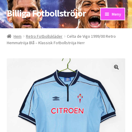
Billiga Fotbollströjor
Hoppa
Hoppa
Meny
till
till
navigering
innehåll
Hem
Hem
Retro Fotbollskläder
Celta de Vigo 1999/00 Retro
Hemmatröja Blå – Klassisk Fotbollströja Herr
Bloggar
Butik
Kassa
Kontakta oss
Mitt konto
Storleksguiden