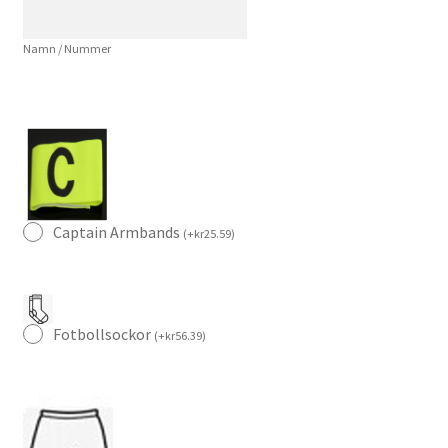
Blå
–
Namn / Nummer
Klassisk
Fotbollströja
Herr
mängd
Captain Armbands
(
+
kr
25.59
)
Fotbollsockor
(
+
kr
56.39
)