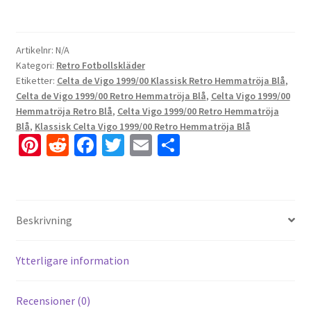
Artikelnr:
N/A
Kategori:
Retro Fotbollskläder
Etiketter:
Celta de Vigo 1999/00 Klassisk Retro Hemmatröja Blå
,
Celta de Vigo 1999/00 Retro Hemmatröja Blå
,
Celta Vigo 1999/00
Hemmatröja Retro Blå
,
Celta Vigo 1999/00 Retro Hemmatröja
Blå
,
Klassisk Celta Vigo 1999/00 Retro Hemmatröja Blå
Pi
R
Fa
T
E
D
nt
e
ce
wi
m
el
er
d
b
tt
ai
a
es
di
o
er
l
Beskrivning
t
t
o
k
Ytterligare information
Recensioner (0)