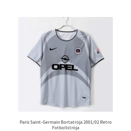
produkten
har
flera
varianter.
De
olika
alternativen
kan
väljas
på
produktsidan
Paris Saint-Germain Bortatröja 2001/02 Retro
Fotbollströja