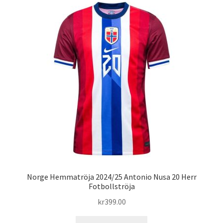
varianter.
De
olika
alternativen
kan
väljas
på
produktsidan
Norge Hemmatröja 2024/25 Antonio Nusa 20 Herr
Fotbollströja
kr
399.00
Den