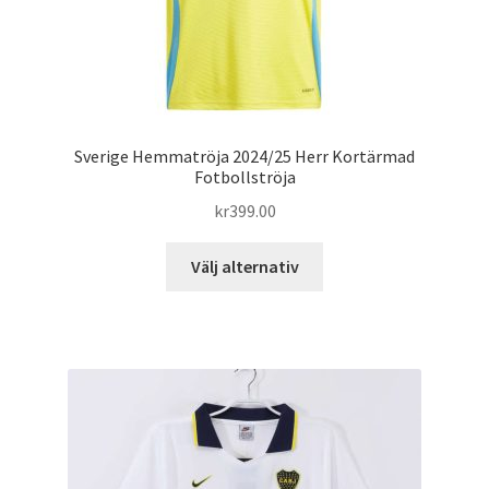
Sverige Hemmatröja 2024/25 Herr Kortärmad
Fotbollströja
kr
399.00
Den
Välj alternativ
här
produkten
har
flera
varianter.
De
olika
alternativen