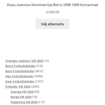
Köpa Juventus Hemmatröja Retro 1998-1999 Kortärmad
kr
399.00
Den
Välj alternativ
här
produkten
har
flera
varianter.
De
23
Sveriges spelare i VM 2026
23
olika
578
produkter
Retro Fotbollskläder
578
alternativen
produkter
4832
Barn Fotbollskläder
4832
kan
9990
produkter
Herr Fotbollskläder
9990
väljas
produkter
1937
Dam Fotbollskläder
1937
på
2805
produkter
Fotbolls-VM 2026
2805
produktsidan
produkter
80
Sverige VM 2026
80
76
produkter
Norge VM 2026
76
produkter
173
Argentina VM 2026
173