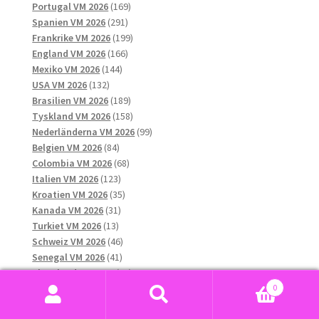
169
produkter
Portugal VM 2026
169
291
produkter
Spanien VM 2026
291
produkter
199
Frankrike VM 2026
199
166
produkter
England VM 2026
166
144
produkter
Mexiko VM 2026
144
132
produkter
USA VM 2026
132
produkter
189
Brasilien VM 2026
189
produkter
158
Tyskland VM 2026
158
produkter
99
Nederländerna VM 2026
99
84
produkter
Belgien VM 2026
84
produkter
68
Colombia VM 2026
68
123
produkter
Italien VM 2026
123
produkter
35
Kroatien VM 2026
35
31
produkter
Kanada VM 2026
31
13
produkter
Turkiet VM 2026
13
produkter
46
Schweiz VM 2026
46
41
produkter
Senegal VM 2026
41
produkter
17
Skottland VM 2026
17
12
produkter
0
Tjeckien VM 2026
12
10
produkter
Sök
Sök
Ukraina VM 2026
10
8
produkter