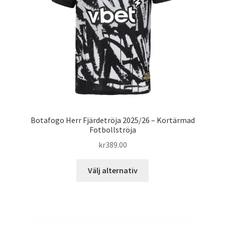
Botafogo Herr Fjärdetröja 2025/26 – Kortärmad
Fotbollströja
kr
389.00
Den
Välj alternativ
här
produkten
har
flera