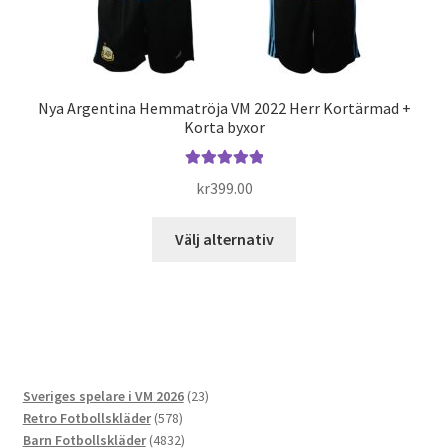
produktsidan
Nya Argentina Hemmatröja VM 2022 Herr Kortärmad +
Korta byxor
Betygsatt
kr
399.00
5.00
av 5
Den
Välj alternativ
här
produkten
har
flera
varianter.
De
23
Sveriges spelare i VM 2026
23
olika
578
produkter
Retro Fotbollskläder
578
alternativen
produkter
4832
Barn Fotbollskläder
4832