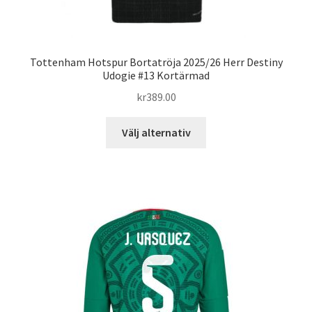
Tottenham Hotspur Bortatröja 2025/26 Herr Destiny
Udogie #13 Kortärmad
kr
389.00
Den
Välj alternativ
här
produkten
har
flera
varianter.
De
olika
alternativen
kan
väljas