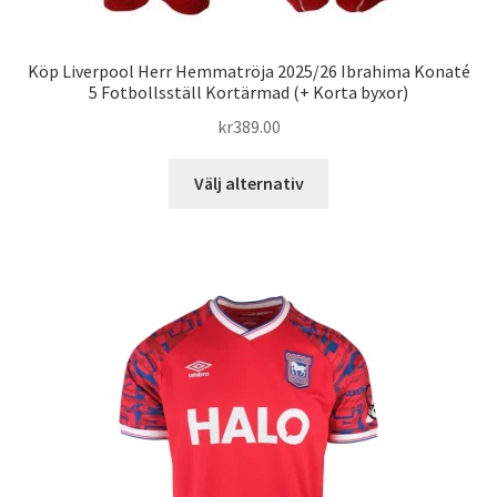
Köp Liverpool Herr Hemmatröja 2025/26 Ibrahima Konaté
5 Fotbollsställ Kortärmad (+ Korta byxor)
kr
389.00
Den
Välj alternativ
här
produkten
har
flera
varianter.
De
olika
alternativen
kan
väljas
på