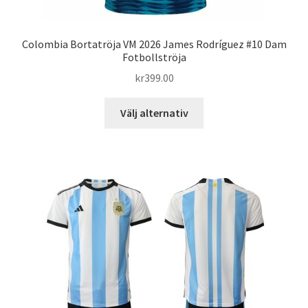
Colombia Bortatröja VM 2026 James Rodríguez #10 Dam
Fotbollströja
kr
399.00
Den
Välj alternativ
här
produkten
har
flera
varianter.
De
olika
alternativen
kan
väljas
på