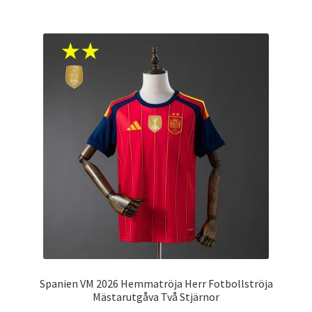
har
flera
varianter.
De
olika
alternativen
kan
väljas
på
produktsidan
Spanien VM 2026 Hemmatröja Herr Fotbollströja
Mästarutgåva Två Stjärnor