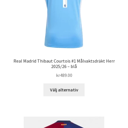
på
produktsidan
Real Madrid Thibaut Courtois #1 Målvaktsdräkt Herr
2025/26 – blå
kr
489.00
Den
Välj alternativ
här
produkten
har
flera
varianter.