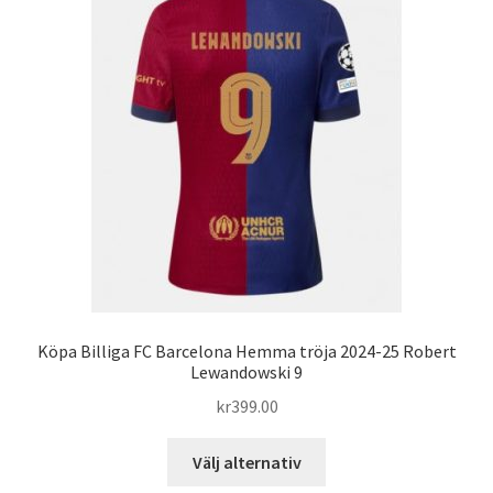
De
olika
alternativen
kan
väljas
på
produktsidan
Köpa Billiga FC Barcelona Hemma tröja 2024-25 Robert
Lewandowski 9
kr
399.00
Den
Välj alternativ
här