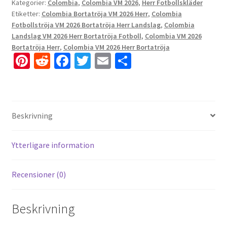
Kategorier:
Colombia
,
Colombia VM 2026
,
Herr Fotbollskläder
Etiketter:
Colombia Bortatröja VM 2026 Herr
,
Colombia
Fotbollströja VM 2026 Bortatröja Herr Landslag
,
Colombia
Landslag VM 2026 Herr Bortatröja Fotboll
,
Colombia VM 2026
Bortatröja Herr
,
Colombia VM 2026 Herr Bortatröja
Pi
R
Fa
T
E
D
nt
e
ce
wi
m
el
er
d
b
tt
ai
a
es
di
o
er
l
Beskrivning
t
t
o
k
Ytterligare information
Recensioner (0)
Beskrivning