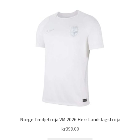
flera
varianter.
De
olika
alternativen
kan
väljas
på
produktsidan
Norge Tredjetröja VM 2026 Herr Landslagströja
kr
399.00