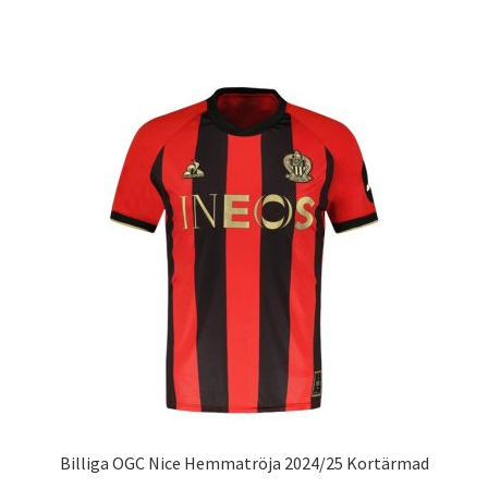
produkten
har
flera
varianter.
De
olika
alternativen
kan
väljas
på
produktsidan
Billiga OGC Nice Hemmatröja 2024/25 Kortärmad