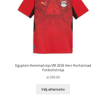
alternativen
kan
väljas
på
produktsidan
Egypten Hemmatröja VM 2026 Herr Kortärmad
Fotbollströja
kr
399.00
Den
Välj alternativ
här
produkten
har