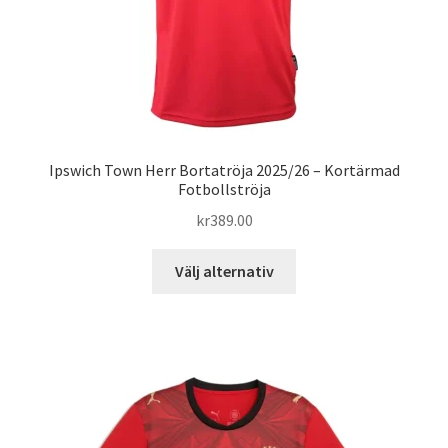
produktsidan
Ipswich Town Herr Bortatröja 2025/26 – Kortärmad
Fotbollströja
kr
389.00
Den
Välj alternativ
här
produkten
har
flera
varianter.
De
olika