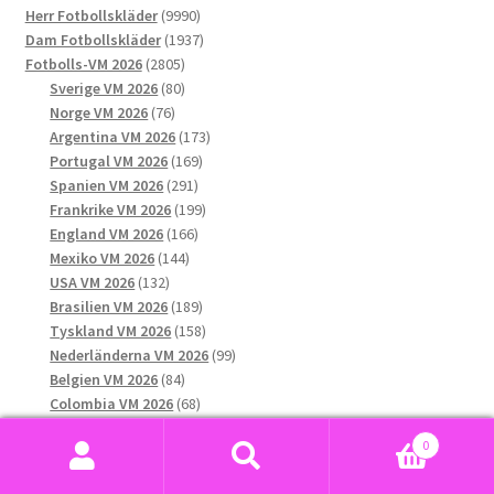
kan
9990
produkter
Herr Fotbollskläder
9990
väljas
produkter
1937
Dam Fotbollskläder
1937
på
2805
produkter
Fotbolls-VM 2026
2805
produktsidan
produkter
80
Sverige VM 2026
80
76
produkter
Norge VM 2026
76
produkter
173
Argentina VM 2026
173
169
produkter
Portugal VM 2026
169
291
produkter
Spanien VM 2026
291
produkter
199
Frankrike VM 2026
199
166
produkter
England VM 2026
166
144
produkter
Mexiko VM 2026
144
132
produkter
USA VM 2026
132
produkter
189
Brasilien VM 2026
189
produkter
158
Tyskland VM 2026
158
produkter
99
Nederländerna VM 2026
99
84
produkter
Belgien VM 2026
84
produkter
68
Colombia VM 2026
68
123
produkter
Italien VM 2026
123
0
produkter
35
Kroatien VM 2026
35
Sök
Sök
31
produkter
Kanada VM 2026
31