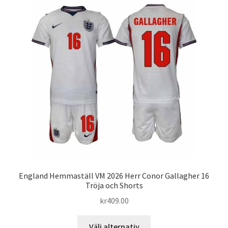
varianter.
De
olika
alternativen
kan
väljas
på
produktsidan
England Hemmaställ VM 2026 Herr Conor Gallagher 16
Tröja och Shorts
kr
409.00
Den
Välj alternativ