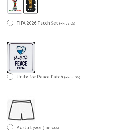
FIFA 2026 Patch Set
(
+
kr
38.65
)
Unite for Peace Patch
(
+
kr
36.25
)
Korta byxor
(
+
kr
89.65
)