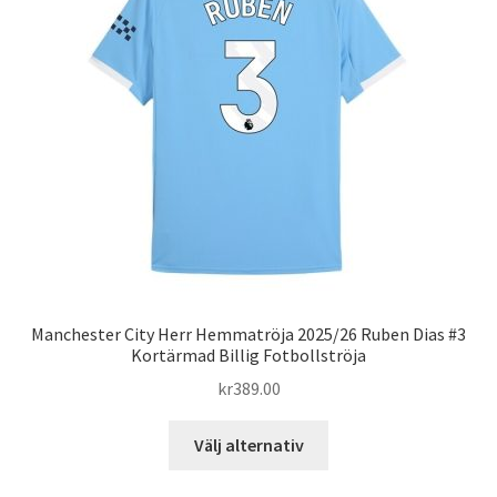
olika
alternativen
kan
väljas
på
produktsidan
Manchester City Herr Hemmatröja 2025/26 Ruben Dias #3
Kortärmad Billig Fotbollströja
kr
389.00
Den
Välj alternativ
här
produkten