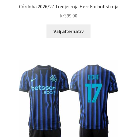
Córdoba 2026/27 Tredjetröja Herr Fotbollströja
kr
399.00
Den
Välj alternativ
här
produkten
har
flera
varianter.
De
olika
alternativen
kan
väljas
på
produktsidan