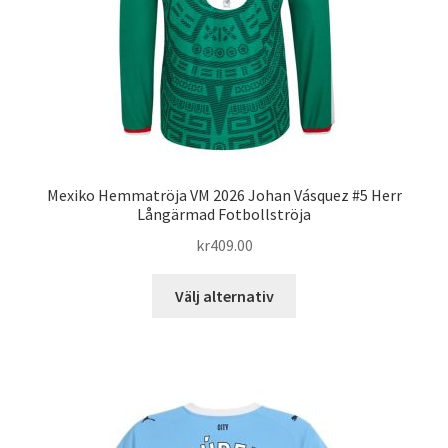
på
produktsidan
Mexiko Hemmatröja VM 2026 Johan Vásquez #5 Herr
Långärmad Fotbollströja
kr
409.00
Den
Välj alternativ
här
produkten
har
flera
varianter.
De