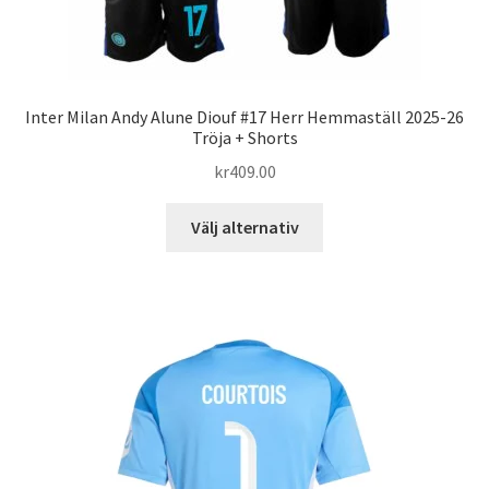
Inter Milan Andy Alune Diouf #17 Herr Hemmaställ 2025-26
Tröja + Shorts
kr
409.00
Den
Välj alternativ
här
produkten
har
flera
varianter.
De
olika
alternativen
kan
väljas