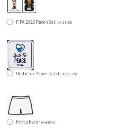
FIFA 2026 Patch Set
(
+
kr
38.65
)
Unite for Peace Patch
(
+
kr
36.25
)
Korta byxor
(
+
kr
89.65
)