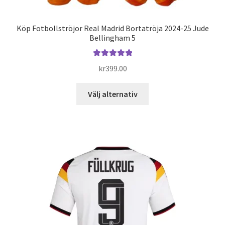
Köp Fotbollströjor Real Madrid Bortatröja 2024-25 Jude
Bellingham 5
Betygsatt
kr
399.00
5.00
av 5
Den
Välj alternativ
här
produkten
har
flera
varianter.
De
olika
alternativen
kan
väljas