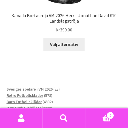
Kanada Bortatröja VM 2026 Herr – Jonathan David #10
Landslagströja
kr
399.00
Den
Välj alternativ
här
produkten
har
flera
varianter.
De
23
Sveriges spelare i VM 2026
23
olika
578
produkter
Retro Fotbollskläder
578
alternativen
produkter
4832
Barn Fotbollskläder
4832
kan
9990
produkter
Herr Fotbollskläder
9990
väljas
produkter
1937
Dam Fotbollskläder
1937
0
på
2805
produkter
Fotbolls-VM 2026
2805
Sök
Sök
produktsidan
produkter
80
Sverige VM 2026
80