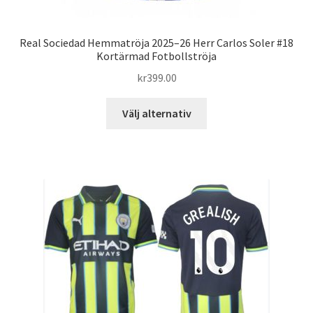
Real Sociedad Hemmatröja 2025–26 Herr Carlos Soler #18
Kortärmad Fotbollströja
kr
399.00
Den
Välj alternativ
här
produkten
har
flera
varianter.
De
olika
alternativen
kan
väljas
på