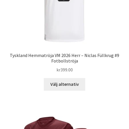
på
produktsidan
Tyskland Hemmatröja VM 2026 Herr – Niclas Füllkrug #9
Fotbollströja
kr
399.00
Den
Välj alternativ
här
produkten
har
flera
varianter.
De