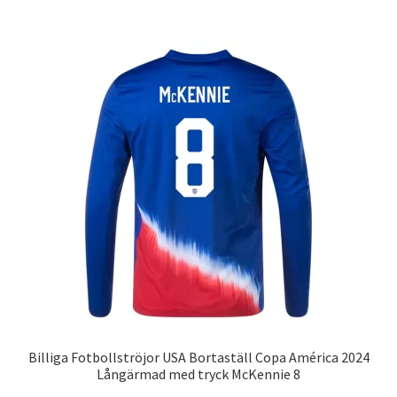
har
flera
varianter.
De
olika
alternativen
kan
väljas
på
produktsidan
Billiga Fotbollströjor USA Bortaställ Copa América 2024
Långärmad med tryck McKennie 8