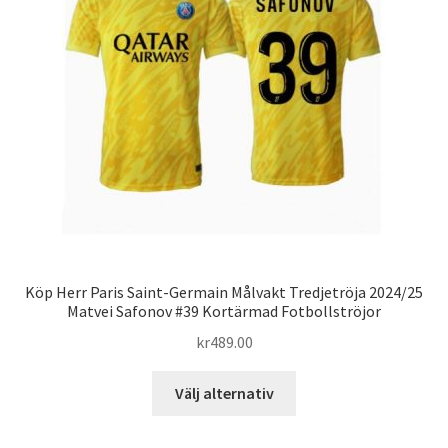
alternativen
kan
väljas
på
produktsidan
Köp Herr Paris Saint-Germain Målvakt Tredjetröja 2024/25
Matvei Safonov #39 Kortärmad Fotbollströjor
kr
489.00
Den
Välj alternativ
här
produkten