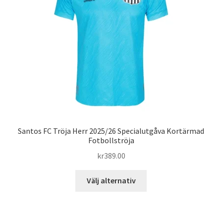
kan
väljas
på
produktsidan
Santos FC Tröja Herr 2025/26 Specialutgåva Kortärmad
Fotbollströja
kr
389.00
Den
Välj alternativ
här
produkten
har