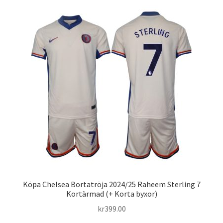
flera
varianter.
De
olika
alternativen
kan
väljas
på
produktsidan
Köpa Chelsea Bortatröja 2024/25 Raheem Sterling 7
Kortärmad (+ Korta byxor)
kr
399.00