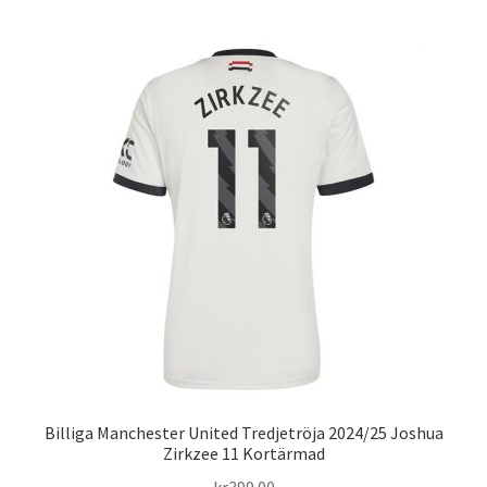
har
flera
varianter.
De
olika
alternativen
kan
väljas
på
produktsidan
Billiga Manchester United Tredjetröja 2024/25 Joshua
Zirkzee 11 Kortärmad
kr
399.00