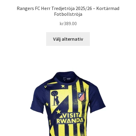
Rangers FC Herr Tredjetröja 2025/26 – Kortärmad
Fotbollströja
kr
389.00
Den
Välj alternativ
här
produkten
har
flera
varianter.
De
olika
alternativen
kan
väljas
på
produktsidan