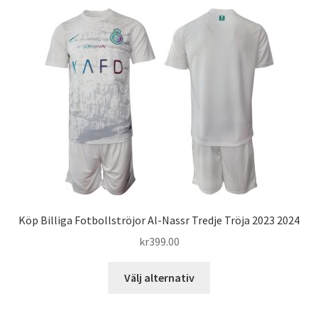
flera
varianter.
De
olika
alternativen
kan
väljas
på
produktsidan
Köp Billiga Fotbollströjor Al-Nassr Tredje Tröja 2023 2024
kr
399.00
Den
Välj alternativ
här
produkten