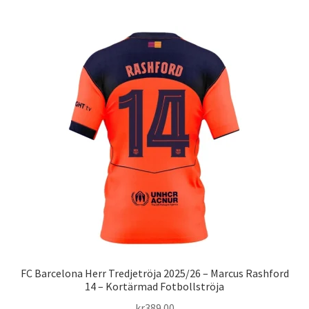
har
flera
varianter.
De
olika
alternativen
kan
väljas
på
produktsidan
FC Barcelona Herr Tredjetröja 2025/26 – Marcus Rashford
14 – Kortärmad Fotbollströja
kr
389.00