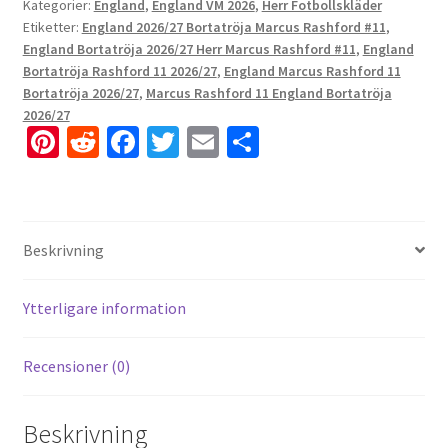
Kategorier:
England
,
England VM 2026
,
Herr Fotbollskläder
Etiketter:
England 2026/27 Bortatröja Marcus Rashford #11
,
England Bortatröja 2026/27 Herr Marcus Rashford #11
,
England
Bortatröja Rashford 11 2026/27
,
England Marcus Rashford 11
Bortatröja 2026/27
,
Marcus Rashford 11 England Bortatröja
2026/27
Pi
R
Fa
T
E
D
nt
e
ce
wi
m
el
er
d
b
tt
ai
a
es
di
o
er
l
Beskrivning
t
t
o
k
Ytterligare information
Recensioner (0)
Beskrivning