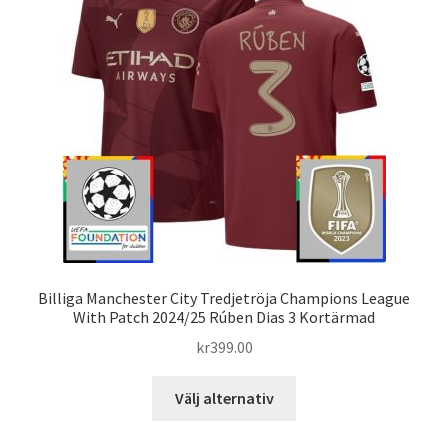
olika
alternativen
kan
väljas
på
produktsidan
Billiga Manchester City Tredjetröja Champions League
With Patch 2024/25 Rúben Dias 3 Kortärmad
kr
399.00
Den
Välj alternativ
här
produkten