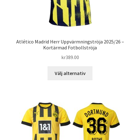
Atlético Madrid Herr Uppvärmningströja 2025/26 –
Kortärmad Fotbollströja
kr
389.00
Den
Välj alternativ
här
produkten
har
flera
varianter.
De
olika
alternativen
kan