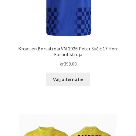
Kroatien Bortatröja VM 2026 Petar Sučić 17 Herr
Fotbollströja
kr
399.00
Den
Välj alternativ
här
produkten
har
flera
varianter.
De
olika