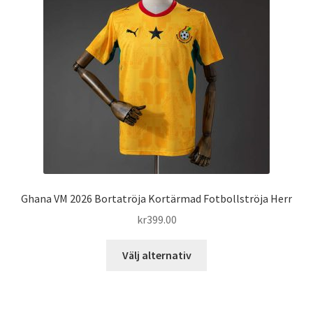
alternativen
kan
väljas
på
produktsidan
Ghana VM 2026 Bortatröja Kortärmad Fotbollströja Herr
kr
399.00
Den
Välj alternativ
här
produkten
har