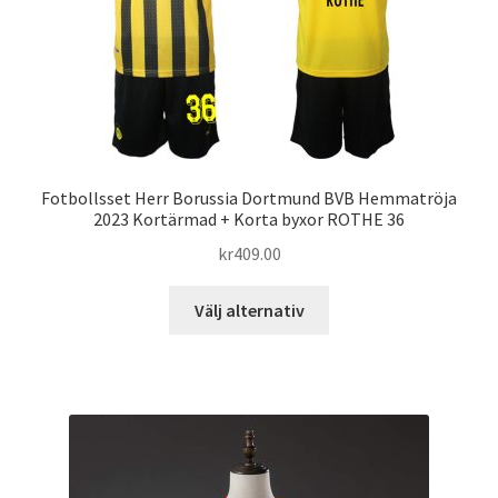
väljas
på
produktsidan
Fotbollsset Herr Borussia Dortmund BVB Hemmatröja
2023 Kortärmad + Korta byxor ROTHE 36
kr
409.00
Den
Välj alternativ
här
produkten
har
flera
varianter.
De
olika