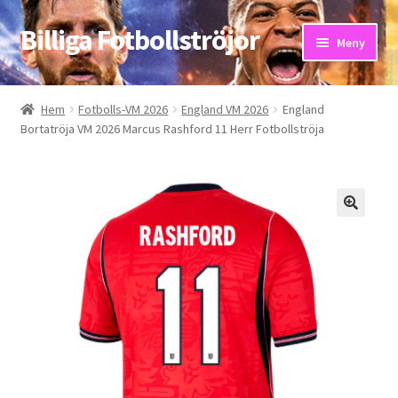
Billiga Fotbollströjor
Hoppa
Hoppa
Meny
till
till
navigering
innehåll
Hem
Hem
Fotbolls-VM 2026
England VM 2026
England
Bortatröja VM 2026 Marcus Rashford 11 Herr Fotbollströja
Bloggar
Butik
Kassa
Kontakta oss
Mitt konto
Storleksguiden