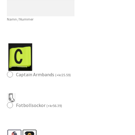
11
Herr
Namn / Nummer
Fotbollströja
mängd
Captain Armbands
(
+
kr
25.59
)
Fotbollsockor
(
+
kr
56.39
)