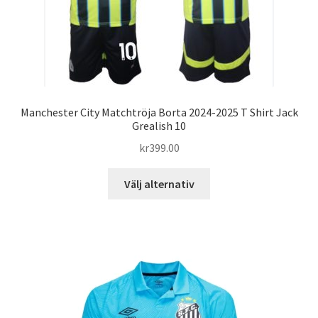
produktsidan
Manchester City Matchtröja Borta 2024-2025 T Shirt Jack
Grealish 10
kr
399.00
Den
Välj alternativ
här
produkten
har
flera
varianter.
De
olika
alternativen