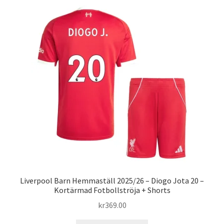
varianter.
De
olika
alternativen
kan
väljas
på
produktsidan
Liverpool Barn Hemmaställ 2025/26 – Diogo Jota 20 –
Kortärmad Fotbollströja + Shorts
kr
369.00