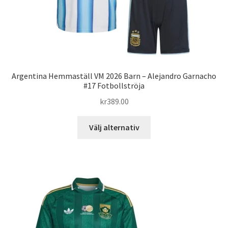
Argentina Hemmaställ VM 2026 Barn – Alejandro Garnacho
#17 Fotbollströja
kr
389.00
Den
Välj alternativ
här
produkten
har
flera
varianter.
De
olika
alternativen