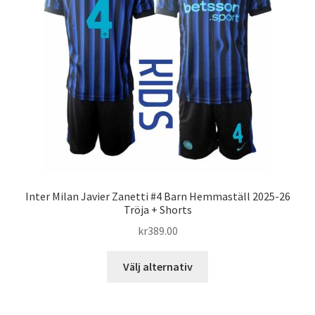
Inter Milan Javier Zanetti #4 Barn Hemmaställ 2025-26
Tröja + Shorts
kr
389.00
Den
Välj alternativ
här
produkten
har