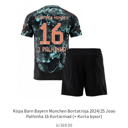
varianter.
De
olika
alternativen
kan
väljas
på
produktsidan
Köpa Barn Bayern München Bortatröja 2024/25 Joao
Palhinha 16 Kortärmad (+ Korta byxor)
kr
369.00