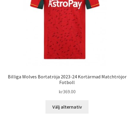
kan
väljas
på
produktsidan
Billiga Wolves Bortatröja 2023-24 Kortärmad Matchtröjor
Fotboll
kr
369.00
Den
Välj alternativ
här
produkten
har
flera