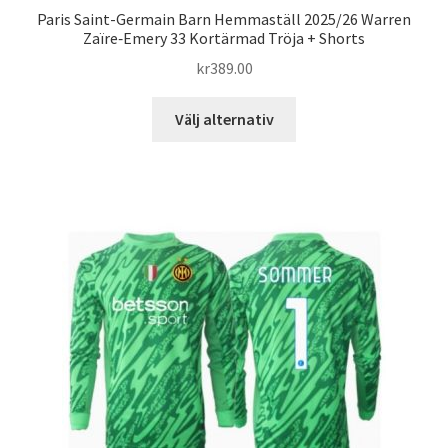
Paris Saint-Germain Barn Hemmaställ 2025/26 Warren
Zaïre‑Emery 33 Kortärmad Tröja + Shorts
kr
389.00
Den
Välj alternativ
här
produkten
har
flera
varianter.
De
olika
alternativen
kan
väljas
på
produktsidan