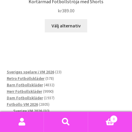
Kortärmad Fotbollströja med Shorts
kr
389.00
Den
Välj alternativ
här
produkten
har
flera
varianter.
De
23
Sveriges spelare i VM 2026
23
olika
578
produkter
Retro Fotbollskläder
578
alternativen
produkter
4832
Barn Fotbollskläder
4832
kan
9990
produkter
Herr Fotbollskläder
9990
väljas
produkter
1937
Dam Fotbollskläder
1937
på
2805
produkter
Fotbolls-VM 2026
2805
produktsidan
produkter
80
Sverige VM 2026
80
76
produkter
Norge VM 2026
76
0
produkter
173
Argentina VM 2026
173
Sök
Sök
169
produkter
Portugal VM 2026
169