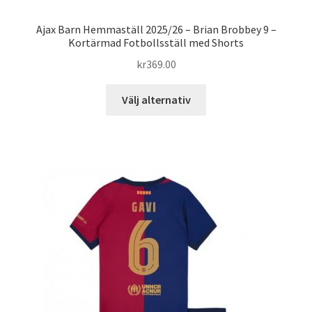
Ajax Barn Hemmaställ 2025/26 – Brian Brobbey 9 –
Kortärmad Fotbollsställ med Shorts
kr
369.00
Den
Välj alternativ
här
produkten
har
flera
varianter.
De
olika
alternativen
kan
väljas
på
produktsidan