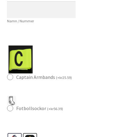
Fotbollsset
Tröja
Namn / Nummer
+
Shorts
mängd
Captain Armbands
(
+
kr
25.59
)
Fotbollsockor
(
+
kr
56.39
)