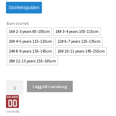
Storleksguiden
Barn storlek
16# 2-3 years 85-105cm
18# 3-4 years 105-115cm
20# 4-5 years 115-125cm
22# 6-7 years 125-135cm
24# 8-9 years 135-145cm
26# 10-11 years 145-155cm
28# 12-13 years 155-165cm
England
Lägg till i varukorg
Hemmaställ
VM
2026
Barn
(
+
kr
39.06
)
–