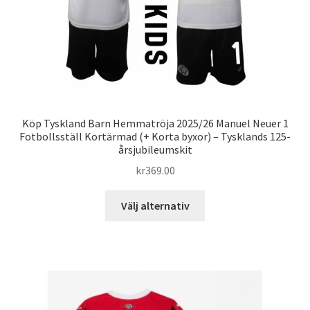
produktsidan
Köp Tyskland Barn Hemmatröja 2025/26 Manuel Neuer 1
Fotbollsställ Kortärmad (+ Korta byxor) – Tysklands 125-
årsjubileumskit
kr
369.00
Den
Välj alternativ
här
produkten
har
flera
varianter.
De