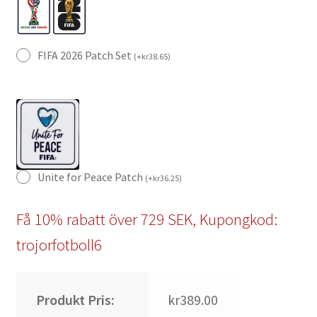
FIFA 2026 Patch Set
(
+
kr
38.65
)
Unite for Peace Patch
(
+
kr
36.25
)
Få 10% rabatt över 729 SEK, Kupongkod:
trojorfotboll6
Produkt Pris:
kr389.00