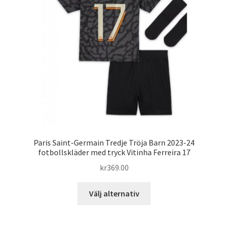
alternativen
kan
väljas
på
produktsidan
Paris Saint-Germain Tredje Tröja Barn 2023-24
fotbollskläder med tryck Vitinha Ferreira 17
kr
369.00
Den
Välj alternativ
här
produkten
har