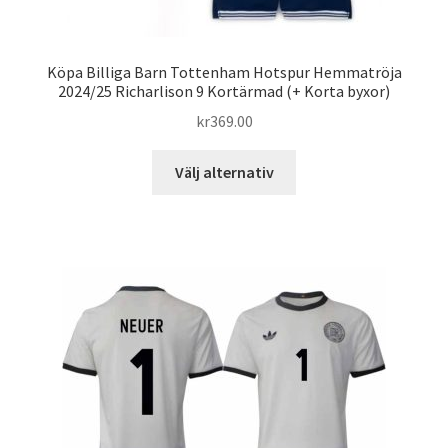
Köpa Billiga Barn Tottenham Hotspur Hemmatröja
2024/25 Richarlison 9 Kortärmad (+ Korta byxor)
kr
369.00
Den
Välj alternativ
här
produkten
har
flera
varianter.
De
olika
alternativen
kan
väljas
på