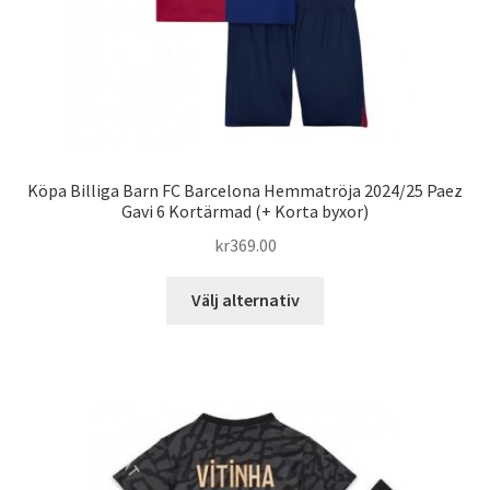
Köpa Billiga Barn FC Barcelona Hemmatröja 2024/25 Paez
Gavi 6 Kortärmad (+ Korta byxor)
kr
369.00
Den
Välj alternativ
här
produkten
har
flera
varianter.
De
olika