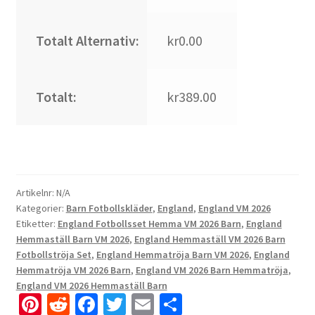
Totalt Alternativ:
kr0.00
Totalt:
kr389.00
Artikelnr:
N/A
Kategorier:
Barn Fotbollskläder
,
England
,
England VM 2026
Etiketter:
England Fotbollsset Hemma VM 2026 Barn
,
England
Hemmaställ Barn VM 2026
,
England Hemmaställ VM 2026 Barn
Fotbollströja Set
,
England Hemmatröja Barn VM 2026
,
England
Hemmatröja VM 2026 Barn
,
England VM 2026 Barn Hemmatröja
,
England VM 2026 Hemmaställ Barn
Pi
R
Fa
T
E
D