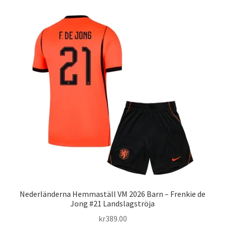
flera
varianter.
De
olika
alternativen
kan
väljas
på
produktsidan
Nederländerna Hemmaställ VM 2026 Barn – Frenkie de
Jong #21 Landslagströja
kr
389.00