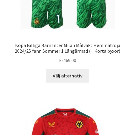
Köpa Billiga Barn Inter Milan Målvakt Hemmatröja
2024/25 Yann Sommer 1 Långärmad (+ Korta byxor)
kr
469.00
Den
Välj alternativ
här
produkten
har
flera
varianter.
De
olika
alternativen