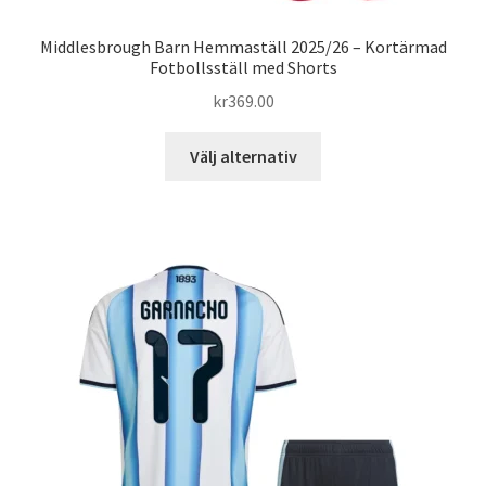
Middlesbrough Barn Hemmaställ 2025/26 – Kortärmad
Fotbollsställ med Shorts
kr
369.00
Den
Välj alternativ
här
produkten
har
flera
varianter.
De
olika
alternativen
kan
väljas
på
produktsidan