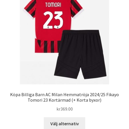
olika
alternativen
kan
väljas
på
produktsidan
Köpa Billiga Barn AC Milan Hemmatröja 2024/25 Fikayo
Tomori 23 Kortärmad (+ Korta byxor)
kr
369.00
Den
Välj alternativ
här