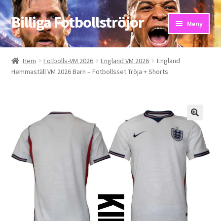
Billiga Fotbollströjor
Hoppa
Hoppa
Meny
till
till
navigering
innehåll
Hem
Hem
Fotbolls-VM 2026
England VM 2026
England
Hemmaställ VM 2026 Barn – Fotbollsset Tröja + Shorts
Bloggar
Butik
Kassa
Kontakta oss
Mitt konto
Storleksguiden