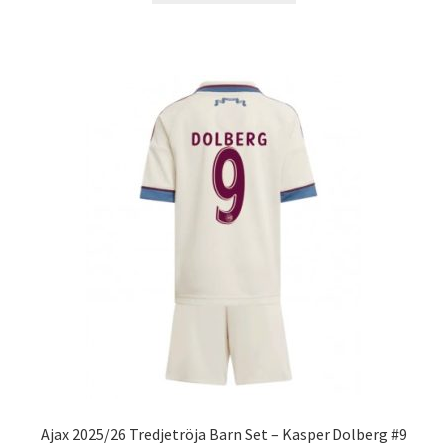
produkten
har
flera
varianter.
De
olika
alternativen
kan
väljas
på
produktsidan
Ajax 2025/26 Tredjetröja Barn Set – Kasper Dolberg #9