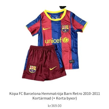
flera
varianter.
De
olika
alternativen
kan
väljas
på
produktsidan
Köpa FC Barcelona Hemmatröja Barn Retro 2010-2011
Kortärmad (+ Korta byxor)
kr
369.00