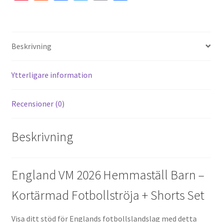
nt
e
ce
wi
m
el
er
d
b
tt
ai
a
es
di
o
er
l
Beskrivning
t
t
o
k
Ytterligare information
Recensioner (0)
Beskrivning
England VM 2026 Hemmaställ Barn –
Kortärmad Fotbollströja + Shorts Set
Visa ditt stöd för Englands fotbollslandslag med detta