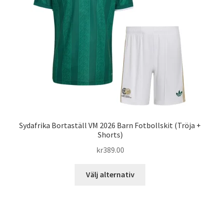
kan
väljas
på
produktsidan
Sydafrika Bortaställ VM 2026 Barn Fotbollskit (Tröja +
Shorts)
kr
389.00
Den
Välj alternativ
här
produkten
har
flera