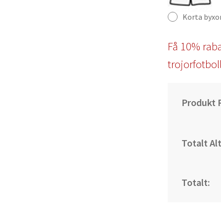
Korta byxo
Få 10% raba
trojorfotbol
Produkt P
Totalt Al
Totalt: