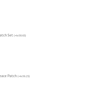
Patch Set
(
+
kr
38.65
)
Peace Patch
(
+
kr
36.25
)