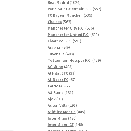
1024
produkter
Real Madrid
1024
produkter
552
Paris Saint-Germain F.C.
552
536
produkter
FC Bayern München
536
563
produkter
Chelsea
563
produkter
686
Manchester City F.C.
686
produkter
688
Manchester United F.C.
688
591
produkter
Liverpool F.C.
591
769
produkter
Arsenal
769
produkter
409
Juventus
409
produkter
459
Tottenham Hotspur F.C.
459
408
produkter
AC Milan
408
produkter
33
Al Hilal SFC
33
produkter
67
Al-Nassr FC
67
66
produkter
Celtic FC
66
produkter
131
AS Roma
131
93
produkter
Ajax
93
produkter
291
Aston Villa
291
produkter
445
Atlético Madrid
445
420
produkter
Inter Milan
420
produkter
146
Inter Miami CF
146
produkter
402
Borussia Dortmund
402