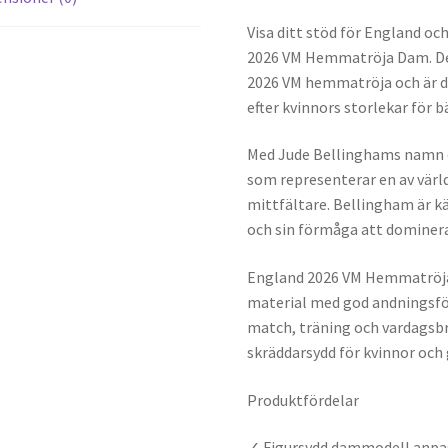
Visa ditt stöd för England o
2026 VM Hemmatröja Dam. De
2026 VM hemmatröja och är d
efter kvinnors storlekar för
Med Jude Bellinghams namn o
som representerar en av vär
mittfältare. Bellingham är kä
och sin förmåga att dominera
England 2026 VM Hemmatröja 
material med god andningsf
match, träning och vardagsb
skräddarsydd för kvinnor och 
Produktfördelar
✓ Figursydd dammodell anpass