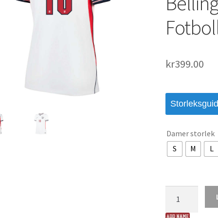
Belli
Fotboll
kr
399.00
Storleksgui
Damer storlek
S
M
L
England
2026
VM