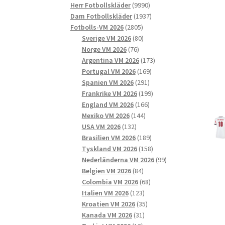
9990
produkter
Herr Fotbollskläder
9990
produkter
1937
Dam Fotbollskläder
1937
2805
produkter
Fotbolls-VM 2026
2805
produkter
80
Sverige VM 2026
80
76
produkter
Norge VM 2026
76
produkter
173
Argentina VM 2026
173
169
produkter
Portugal VM 2026
169
291
produkter
Spanien VM 2026
291
produkter
199
Frankrike VM 2026
199
166
produkter
England VM 2026
166
144
produkter
Mexiko VM 2026
144
132
produkter
USA VM 2026
132
produkter
189
Brasilien VM 2026
189
produkter
158
Tyskland VM 2026
158
produkter
99
Nederländerna VM 2026
99
84
produkter
Belgien VM 2026
84
produkter
68
Colombia VM 2026
68
123
produkter
Italien VM 2026
123
produkter
35
Kroatien VM 2026
35
31
produkter
Kanada VM 2026
31