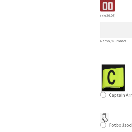
Hemmatröja
Jude
(
+
kr
39.06
)
Bellingham
#10
Dam
Namn / Nummer
Fotbollströja
mängd
Captain A
Fotbollsoc