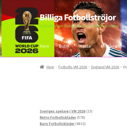
Billiga Fotbollströjor
Hoppa
Hoppa
till
till
Fotbollströjor Sverige för Herr Barn Köp online
navigering
innehåll
Hem
Butik
Kassa
Mitt konto
Hem
Bloggar
Butik
Kassa
Kontakta oss
Mitt 
Hem
Fotbolls-VM 2026
England VM 2026
En
23
Sveriges spelare i VM 2026
23
578
produkter
Retro Fotbollskläder
578
produkter
4832
Barn Fotbollskläder
4832