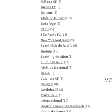
6
produkter
Málaga CF
6
5
produkter
Girona FC
5
7
produkter
RC Lens
7
produkter
13
Atlético Mineiro
13
5
produkter
Botafogo
5
5
produkter
Remo
5
produkter
14
São Paulo FC
14
produkter
9
New York Red Bulls
9
produkter
5
Sport Club do Recife
5
13
produkter
Grêmio
13
produkter
1
Sporting de Gijón
1
11
produkt
Fluminense FC
11
produkter
3
Atlético Nacional
3
9
produkter
Bahia
9
Ve
produkter
6
Valencia CF
6
8
produkter
Rangers
8
produkter
3
Córdoba CF
3
produkter
18
Cruzeiro EC
18
produkter
10
Internacional
10
produkter
11
Borussia Mönchengladbach
11
11
produkter
Vasco da Gama
11