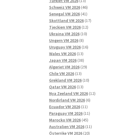
13
produkter
Turkiet VM 2026
13
produkter
46
Schweiz VM 2026
46
41
produkter
Senegal VM 2026
41
produkter
17
Skottland VM 2026
17
12
produkter
Tjeckien VM 2026
12
10
produkter
Ukraina VM 2026
10
8
produkter
Ungern VM 2026
8
produkter
16
Uruguay VM 2026
16
13
produkter
Wales VM 2026
13
produkter
38
Japan VM 2026
38
produkter
29
Algeriet VM 2026
29
13
produkter
Chile VM 2026
13
produkter
10
Grekland VM 2026
10
13
produkter
Qatar VM 2026
13
produkter
12
Nya Zeeland VM 2026
12
6
produkter
Nordirland VM 2026
6
11
produkter
Ecuador VM 2026
11
produkter
11
Paraguay VM 2026
11
45
produkter
Marocko VM 2026
45
produkter
11
Australien VM 2026
11
20
produkter
Österrike VM 2026
20