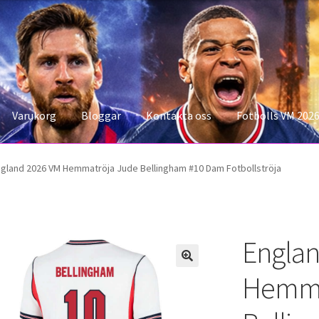
Varukorg
Bloggar
Kontakta oss
Fotbolls VM 202
konto
Storleksguiden
Varukorg
gland 2026 VM Hemmatröja Jude Bellingham #10 Dam Fotbollströja
Englan
Hemma