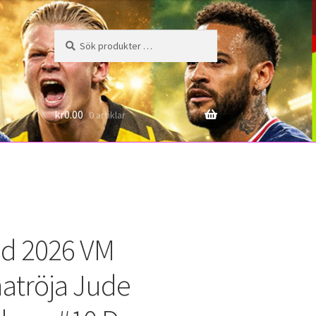
Sök
Sök
efter:
6
kr
0.00
0 artiklar
d 2026 VM
tröja Jude