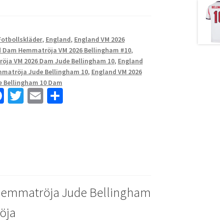
otbollskläder
,
England
,
England VM 2026
 Dam Hemmatröja VM 2026 Bellingham #10
,
öja VM 2026 Dam Jude Bellingham 10
,
England
matröja Jude Bellingham 10
,
England VM 2026
 Bellingham 10 Dam
Fa
T
E
D
ce
wi
m
el
b
tt
ai
a
o
er
l
o
k
Hemmatröja Jude Bellingham
öja