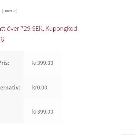
r
(
+
kr
89.65
)
tt över 729 SEK, Kupongkod:
l6
ris:
kr399.00
ternativ:
kr0.00
kr399.00