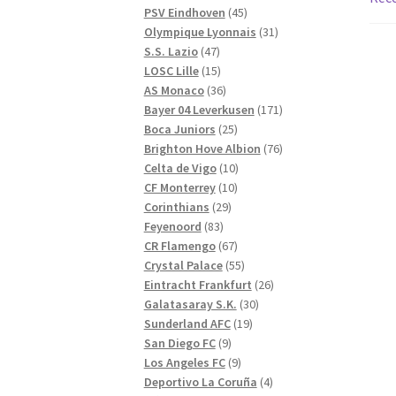
produkter
45
PSV Eindhoven
45
produkter
31
Olympique Lyonnais
31
47
produkter
S.S. Lazio
47
produkter
15
LOSC Lille
15
produkter
36
AS Monaco
36
produkter
171
Bayer 04 Leverkusen
171
25
produkter
Boca Juniors
25
produkter
76
Brighton Hove Albion
76
10
produkter
Celta de Vigo
10
10
produkter
CF Monterrey
10
29
produkter
Corinthians
29
83
produkter
Feyenoord
83
produkter
67
CR Flamengo
67
produkter
55
Crystal Palace
55
produkter
26
Eintracht Frankfurt
26
30
produkter
Galatasaray S.K.
30
19
produkter
Sunderland AFC
19
9
produkter
San Diego FC
9
produkter
9
Los Angeles FC
9
produkter
4
Deportivo La Coruña
4