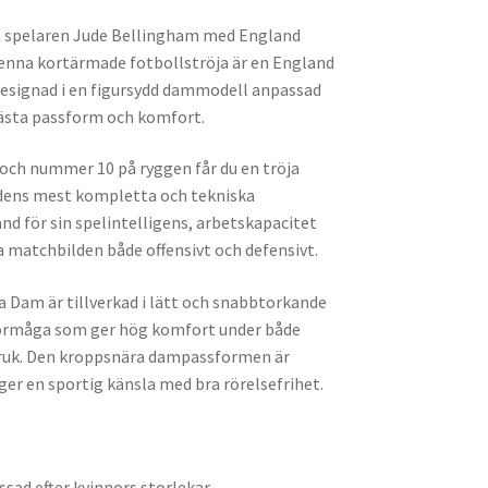
ch spelaren Jude Bellingham med England
nna kortärmade fotbollströja är en England
esignad i en figursydd dammodell anpassad
 bästa passform och komfort.
ch nummer 10 på ryggen får du en tröja
ldens mest kompletta och tekniska
nd för sin spelintelligens, arbetskapacitet
 matchbilden både offensivt och defensivt.
Dam är tillverkad i lätt och snabbtorkande
örmåga som ger hög komfort under både
ruk. Den kroppsnära dampassformen är
ger en sportig känsla med bra rörelsefrihet.
ad efter kvinnors storlekar