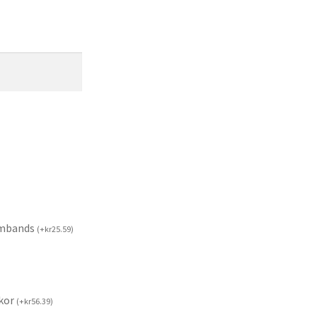
rmbands
(
+
kr
25.59
)
kor
(
+
kr
56.39
)