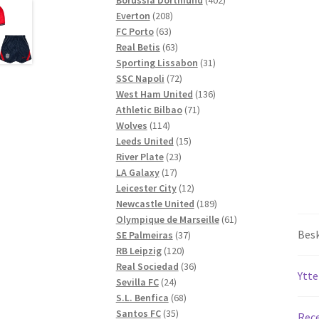
208
produkter
Everton
208
63
produkter
FC Porto
63
produkter
63
Real Betis
63
produkter
31
Sporting Lissabon
31
72
produkter
SSC Napoli
72
produkter
136
West Ham United
136
71
produkter
Athletic Bilbao
71
114
produkter
Wolves
114
produkter
15
Leeds United
15
23
produkter
River Plate
23
17
produkter
LA Galaxy
17
produkter
12
Leicester City
12
produkter
189
Newcastle United
189
produkter
61
Olympique de Marseille
61
Besk
37
produkter
SE Palmeiras
37
120
produkter
RB Leipzig
120
produkter
36
Real Sociedad
36
Ytte
24
produkter
Sevilla FC
24
produkter
68
S.L. Benfica
68
35
produkter
Santos FC
35
Rece