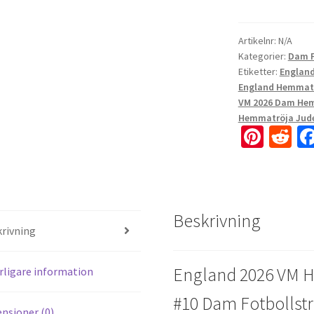
Artikelnr:
N/A
Kategorier:
Dam F
Etiketter:
England
England Hemmatr
VM 2026 Dam Hem
Hemmatröja Jude
Pi
R
nt
e
er
d
es
di
Beskrivning
t
t
rivning
England 2026 VM 
rligare information
#10 Dam Fotbollstr
nsioner (0)