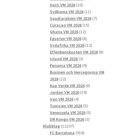
10
produkter
Haiti VM 2026
10
produkter
11
Sydkorea VM 2026
11
produkter
7
Saudiarabien VM 2026
7
15
produkter
Curaçao VM 2026
15
12
produkter
Ghana VM 2026
12
produkter
8
Egypten VM 2026
8
produkter
12
Sydafrika VM 2026
12
produkter
8
Elfenbenskusten VM 2026
8
3
produkter
Island VM 2026
3
produkter
9
Panama VM 2026
9
produkter
Bosnien och Hercegovina VM
22
2026
22
produkter
8
Kap Verde VM 2026
8
19
produkter
Jordan VM 2026
19
4
produkter
Iran VM 2026
4
produkter
5
Tunisien VM 2026
5
produkter
5
Venezuela VM 2026
5
3
produkter
DR Kongo VM 2026
3
12107
produkter
Klubblag
12107
produkter
916
FC Barcelona
916