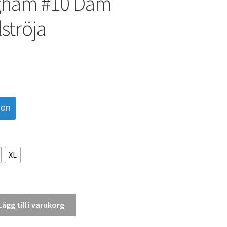
ngham #10 Dam
ströja
den
XL
Lägg till i varukorg