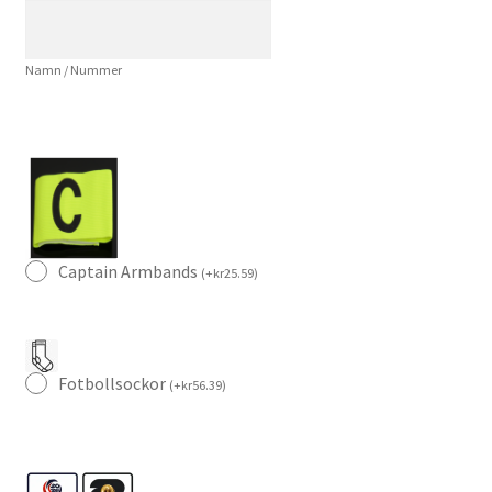
2026
Svart
Namn / Nummer
Uppvärmningströja
mängd
Captain Armbands
(
+
kr
25.59
)
Fotbollsockor
(
+
kr
56.39
)