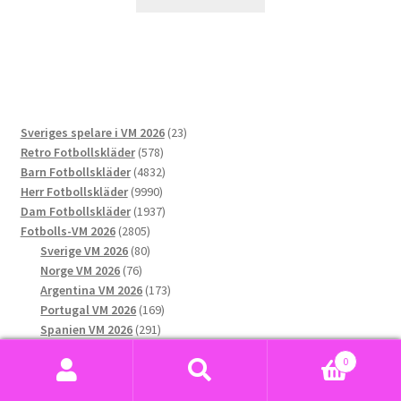
här
produkten
har
flera
varianter.
De
23
Sveriges spelare i VM 2026
23
olika
578
produkter
Retro Fotbollskläder
578
alternativen
produkter
4832
Barn Fotbollskläder
4832
kan
9990
produkter
Herr Fotbollskläder
9990
väljas
produkter
1937
Dam Fotbollskläder
1937
på
2805
produkter
Fotbolls-VM 2026
2805
produktsidan
produkter
80
Sverige VM 2026
80
76
produkter
Norge VM 2026
76
produkter
173
Argentina VM 2026
173
169
produkter
Portugal VM 2026
169
291
produkter
Spanien VM 2026
291
produkter
199
Frankrike VM 2026
199
0
166
produkter
England VM 2026
166
Sök
Sök
144
produkter
Mexiko VM 2026
144