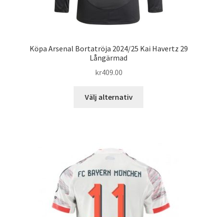
Köpa Arsenal Bortatröja 2024/25 Kai Havertz 29
Långärmad
kr
409.00
Den
Välj alternativ
här
produkten
har
flera
varianter.
De
olika
alternativen
kan
väljas