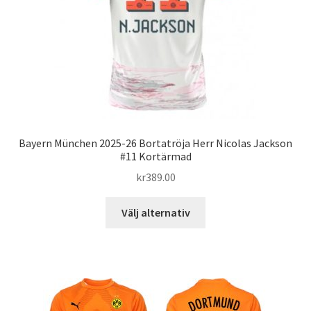
på
produktsidan
Bayern München 2025-26 Bortatröja Herr Nicolas Jackson
#11 Kortärmad
kr
389.00
Den
Välj alternativ
här
produkten
har
flera
varianter.
De