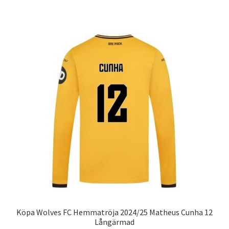
produkten
har
flera
varianter.
De
olika
alternativen
kan
väljas
på
produktsidan
Köpa Wolves FC Hemmatröja 2024/25 Matheus Cunha 12
Långärmad