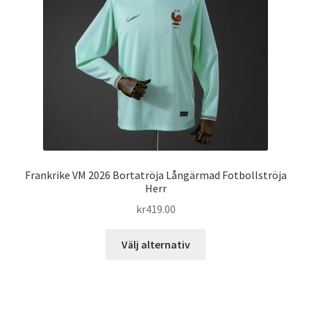
kan
väljas
på
produktsidan
Frankrike VM 2026 Bortatröja Långärmad Fotbollströja
Herr
kr
419.00
Den
Välj alternativ
här
produkten
har
flera