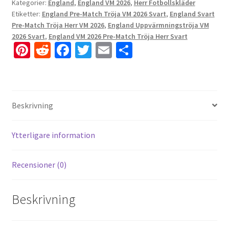
Kategorier:
England
,
England VM 2026
,
Herr Fotbollskläder
Etiketter:
England Pre-Match Tröja VM 2026 Svart
,
England Svart
Pre-Match Tröja Herr VM 2026
,
England Uppvärmningströja VM
2026 Svart
,
England VM 2026 Pre-Match Tröja Herr Svart
Pi
R
Fa
T
E
D
nt
e
ce
wi
m
el
er
d
b
tt
ai
a
es
di
o
er
l
Beskrivning
t
t
o
k
Ytterligare information
Recensioner (0)
Beskrivning