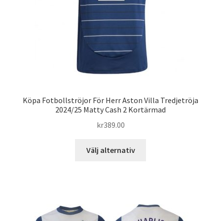
produktsidan
Köpa Fotbollströjor För Herr Aston Villa Tredjetröja
2024/25 Matty Cash 2 Kortärmad
kr
389.00
Den
Välj alternativ
här
produkten
har
flera
varianter.
De