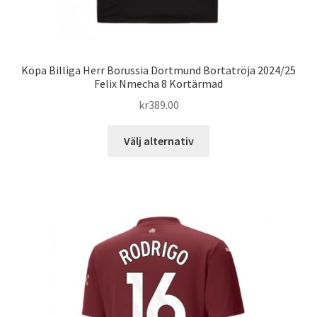
Köpa Billiga Herr Borussia Dortmund Bortatröja 2024/25
Felix Nmecha 8 Kortärmad
kr
389.00
Den
Välj alternativ
här
produkten
har
flera
varianter.
De
olika
alternativen
kan
väljas