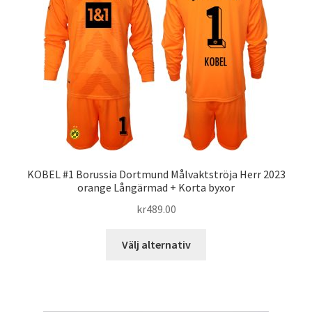
olika
alternativen
kan
väljas
på
produktsidan
KOBEL #1 Borussia Dortmund Målvaktströja Herr 2023
orange Långärmad + Korta byxor
kr
489.00
Den
Välj alternativ
här
produkten
har
flera