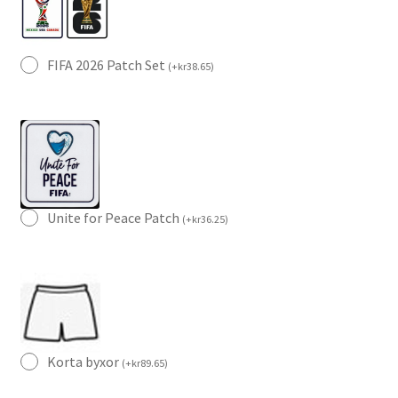
FIFA 2026 Patch Set
(
+
kr
38.65
)
Unite for Peace Patch
(
+
kr
36.25
)
Korta byxor
(
+
kr
89.65
)