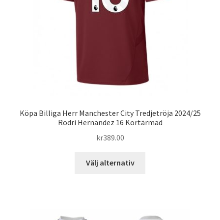
på
produktsidan
Köpa Billiga Herr Manchester City Tredjetröja 2024/25
Rodri Hernandez 16 Kortärmad
kr
389.00
Den
Välj alternativ
här
produkten
har
flera
varianter.