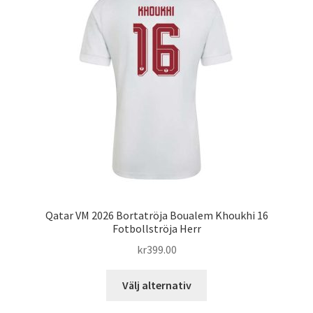
Qatar VM 2026 Bortatröja Boualem Khoukhi 16
Fotbollströja Herr
kr
399.00
Den
Välj alternativ
här
produkten