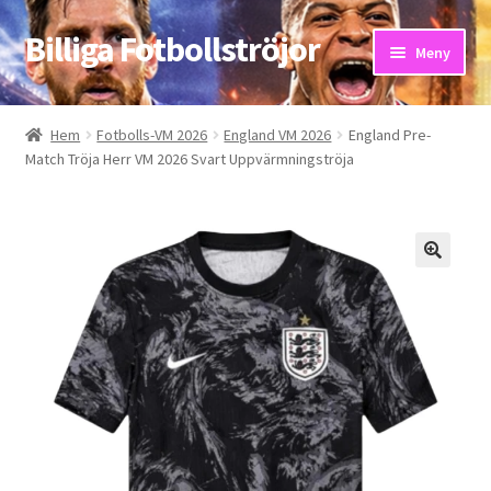
Billiga Fotbollströjor
Hoppa
Hoppa
Meny
till
till
navigering
innehåll
Hem
Hem
Fotbolls-VM 2026
England VM 2026
England Pre-
Match Tröja Herr VM 2026 Svart Uppvärmningströja
Bloggar
Butik
Kassa
Kontakta oss
Mitt konto
Storleksguiden