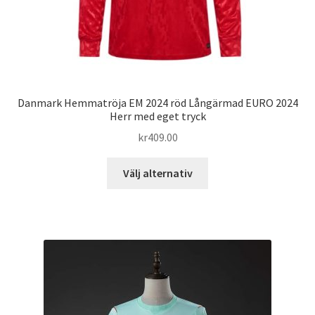
Danmark Hemmatröja EM 2024 röd Långärmad EURO 2024
Herr med eget tryck
kr
409.00
Den
Välj alternativ
här
produkten
har
flera
varianter.
De
olika
alternativen