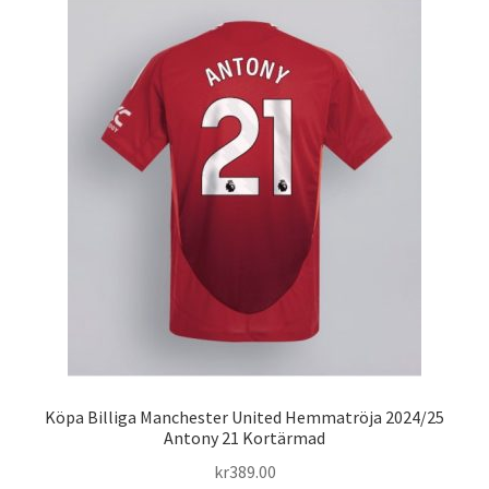
varianter.
De
olika
alternativen
kan
väljas
på
produktsidan
Köpa Billiga Manchester United Hemmatröja 2024/25
Antony 21 Kortärmad
kr
389.00