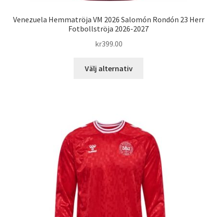
Venezuela Hemmatröja VM 2026 Salomón Rondón 23 Herr
Fotbollströja 2026-2027
kr
399.00
Den
Välj alternativ
här
produkten
har
flera
varianter.
De
olika
alternativen
kan
väljas
på
produktsidan