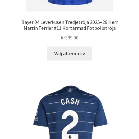
Bayer 04 Leverkusen Tredjetröja 2025–26 Herr
Martin Terrier #11 Kortärmad Fotbollströja
kr
399.00
Den
Välj alternativ
här
produkten
har
flera
varianter.
De
olika
alternativen
kan
väljas
på