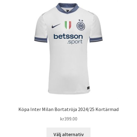
varianter.
De
olika
alternativen
kan
väljas
på
produktsidan
Köpa Inter Milan Bortatröja 2024/25 Kortärmad
kr
399.00
Den
Välj alternativ