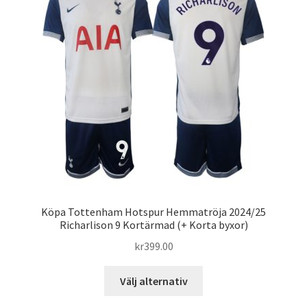
olika
alternativen
kan
väljas
på
produktsidan
Köpa Tottenham Hotspur Hemmatröja 2024/25
Richarlison 9 Kortärmad (+ Korta byxor)
kr
399.00
Den
Välj alternativ
här