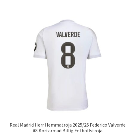
har
flera
varianter.
De
olika
alternativen
kan
väljas
på
produktsidan
Real Madrid Herr Hemmatröja 2025/26 Federico Valverde
#8 Kortärmad Billig Fotbollströja